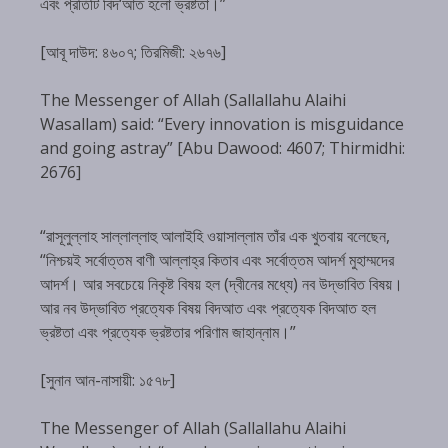
এবং প্রতিটি বিদ‘আত হলো ভ্রষ্টতা।”
[আবূ দাউদ: ৪৬০৭; তিরমিজী: ২৬৭৬]
The Messenger of Allah (Sallallahu Alaihi
Wasallam) said: “Every innovation is misguidance
and going astray” [Abu Dawood: 4607; Thirmidhi:
2676]
“রাসূলুল্লাহ সাল্লাল্লাহু আলাইহি ওয়াসাল্লাম তাঁর এক খুতবায় বলেছেন,
“নিশ্চয়ই সর্বোত্তম বাণী আল্লাহ্‌র কিতাব এবং সর্বোত্তম আদর্শ মুহাম্মদের
আদর্শ। আর সবচেয়ে নিকৃষ্ট বিষয় হল (দ্বীনের মধ্যে) নব উদ্ভাবিত বিষয়।
আর নব উদ্ভাবিত প্রত্যেক বিষয় বিদআত এবং প্রত্যেক বিদআত হল
ভ্রষ্টতা এবং প্রত্যেক ভ্রষ্টতার পরিণাম জাহান্নাম।”
[সুনান আন-নাসায়ী: ১৫৭৮]
The Messenger of Allah (Sallallahu Alaihi