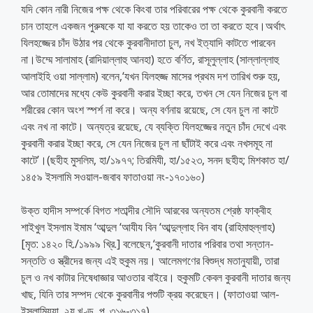
যদি কোন নারী নিজের পক্ষ থেকে কিংবা তার পরিবারের পক্ষ থেকে কুরবানী করতে
চান তাহলে একজন পুরুষকে যা যা করতে হয় তাকেও তা তা করতে হবে।অর্থাৎ
যিলহজ্জের চাঁদ উঠার পর থেকে কুরবানীদাতা চুল, নখ ইত্যাদি কাটতে পারবেন
না।উম্মে সালামাহ (রাদিয়াল্লাহু আনহা) হতে বর্ণিত, রাসূলুল্লাহ (সাল্লাল্লাহু
আলাইহি ওয়া সাল্লাম) বলেন,‘যখন যিলহজ্জ মাসের প্রথম দশ তারিখ শুরু হয়,
আর তোমাদের মধ্যে কেউ কুরবানী করার ইচ্ছা করে, তখন সে যেন নিজের চুল বা
শরীরের কোন অংশ স্পর্শ না করে। অন্য বর্ণনায় রয়েছে, সে যেন চুল না কাটে
এবং নখ না কাটে। অন্যত্র রয়েছে, যে ব্যক্তি যিলহজ্জের নতুন চাঁদ দেখে এবং
কুরবানী করার ইচ্ছা করে, সে যেন নিজের চুল না ছাঁটাই করে এবং নখসমূহ না
কাটে’।(ছহীহ মুসলিম, হা/১৯৭৭; তিরমিযী, হা/১৫২৩, সনদ ছহীহ; মিশকাত হা/
১৪৫৯ ইসলামি সওয়াল-জবাব ফাতাওয়া নং-১৭০১৬০)
উক্ত হাদীস সম্পর্কে বিগত শতাব্দীর সৌদি আরবের অন্যতম শ্রেষ্ঠ ফাক্বীহ
শাইখুল ইসলাম ইমাম ‘আব্দুল ‘আযীয বিন ‘আব্দুল্লাহ বিন বায (রাহিমাহুল্লাহ)
[মৃত: ১৪২০ হি./১৯৯৯ খ্রি.] বলেছেন,‘কুরবানী দাতার পরিবার তথা সন্তান-
সন্ততি ও স্ত্রীদের জন্য এই হুকুম নয়। আলেমগণের বিশুদ্ধ মতানুযায়ী, তারা
চুল ও নখ কাটার নিষেধাজ্ঞার আওতার বাইরে। হুকুমটি কেবল কুরবানী দাতার জন্য
খাছ, যিনি তার সম্পদ থেকে কুরবানীর পশুটি ক্রয় করেছেন। (ফাতাওয়া আল-
ইসলামিয়্যা, ২য় খণ্ড, পৃ. ৩১৬-৩১৭)