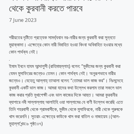
থেকে কুরবানী করতে পারবে
7 June 2023
শরীয়তের দৃষ্টিতে প্রত্যেক সামর্থ্যবান নর-নারীর জন্য কুরবানী করা সুন্নতে
মুয়াক্কাদা। এক্ষেত্রে কোন নারী বিবাহিত হওয়া কিংবা অবিবাহিত হওয়ার মধ্যে
কোন পার্থক্য নেই।
.
ইমাম ইবনে হাযম আন্দালুসী (রাহিমাহুল্লাহ) বলেন: “মুকীমের জন্য কুরবানী করা
যেমন মুসাফিরের জন্যেও তেমন। কোন পার্থক্য নেই। অনুরূপভাবে নারীর
জন্যেও। যেহেতু আল্লাহ্‌ তাআলা বলেন: “তোমরা ভাল কাজ কর”। নিঃসন্দেহে
কুরবানী একটি ভাল কাজ। আমরা যাদের কথা উল্লেখ করলাম তারা সকলে ভাল
কাজ করার প্রতি মুখাপেক্ষী এবং ভাল কাজের দিকে আহুত। আমরা কুরবানীর
ব্যাপারে নবী সাল্লাল্লাহু আলাইহি ওয়া সাল্লামের যে বাণী উল্লেখ করেছি এতে
তিনি শহরবাসী থেকে গ্রামবাসীকে, মুকীম থেকে মুসাফিরকে, নারী থেকে পুরুষকে
খাস করেননি। সুতরাং এক্ষেত্রে কাউকে খাস করা বাতিল ও নাজায়েয।(আল-
মুহাল্লা’খন্ড:৬ পৃষ্ঠা:৩৭)