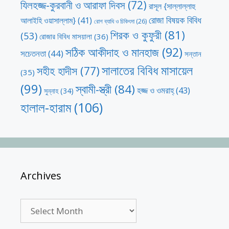
যিলহজ্জ-কুরবানী ও আরাফা দিবস
(72)
রাসূল {সাল্লাল্লাহু
রোজা বিষয়ক বিবিধ
আলাইহি ওয়াসাল্লাম}
(41)
রোগ ব্যাধি ও চিকিৎসা
(26)
শিরক ও কুফুরী
(81)
(53)
রোজার বিবিধ মাসয়ালা
(36)
সঠিক আকীদাহ ও মানহাজ
(92)
সচেতনতা
(44)
সন্তান
সালাতের বিবিধ মাসায়েল
সহীহ হাদীস
(77)
(35)
(99)
স্বামী-স্ত্রী
(84)
হজ্জ ও ওমরাহ্‌
(43)
সুন্নাহ
(34)
হালাল-হারাম
(106)
Archives
Archives