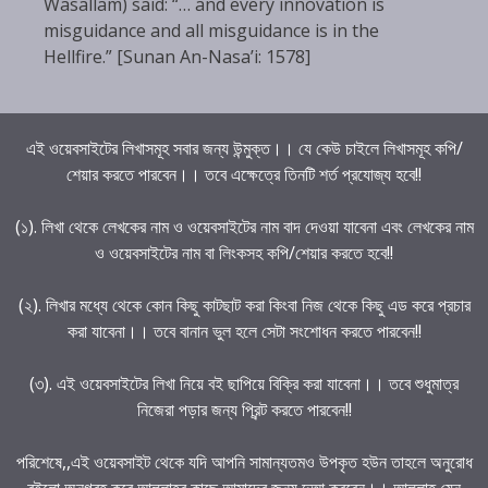
Wasallam) said: “… and every innovation is
misguidance and all misguidance is in the
Hellfire.” [Sunan An-Nasa’i: 1578]
এই ওয়েবসাইটের লিখাসমূহ সবার জন্য উন্মুক্ত।। যে কেউ চাইলে লিখাসমূহ কপি/
শেয়ার করতে পারবেন।। তবে এক্ষেত্রে তিনটি শর্ত প্রযোজ্য হবে!!
(১). লিখা থেকে লেখকের নাম ও ওয়েবসাইটের নাম বাদ দেওয়া যাবেনা এবং লেখকের নাম
ও ওয়েবসাইটের নাম বা লিংকসহ কপি/শেয়ার করতে হবে!!
(২). লিখার মধ্যে থেকে কোন কিছু কাটছাট করা কিংবা নিজ থেকে কিছু এড করে প্রচার
করা যাবেনা।। তবে বানান ভুল হলে সেটা সংশোধন করতে পারবেন!!
(৩). এই ওয়েবসাইটের লিখা নিয়ে বই ছাপিয়ে বিক্রি করা যাবেনা।। তবে শুধুমাত্র
নিজেরা পড়ার জন্য প্রিন্ট করতে পারবেন!!
পরিশেষে,,এই ওয়েবসাইট থেকে যদি আপনি সামান্যতমও উপকৃত হউন তাহলে অনুরোধ
রইলো অনুগ্রহ করে আল্লাহর কাছে আমাদের জন্য দুআ করবেন।। আল্লাহ যেন