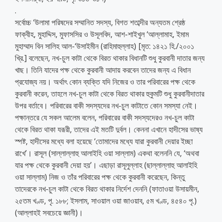
.
সর্বোচ্চ ‘উলামা পরিষদের সম্মানিত সদস্য, বিগত শতাব্দীর অন্যতম শ্রেষ্ঠ
ফাক্বীহ, মুহাদ্দিস, মুফাসসির ও উসূলবিদ, আশ-শাইখুল ‘আল্লামাহ, ইমাম
মুহাম্মাদ বিন সালিহ আল-‘উসাইমীন (রাহিমাহুল্লাহ) [মৃত: ১৪২১ হি./২০০১
খ্রি.] বলেছেন, নখ-চুল কাটা থেকে বিরত থাকার বিধানটি শুধু কুরবানী দাতার জন্য
খাছ। তিনি যাদের পক্ষ থেকে কুরবানী আদায় করবেন তাদের জন্য এ বিধান
প্রযোজ্য নয়। অর্থাৎ কোন ব্যক্তি যদি নিজের ও তার পরিবারের পক্ষ থেকে
কুরবানী করেন, তাহলে নখ-চুল কাটা থেকে বিরত থাকার হুকুমটি শুধু কুরবানীদাতার
উপর বর্তাবে। পরিবারের বাকী সদস্যদের নখ-চুল কাটাতে কোন সমস্যা নেই।
পক্ষান্তরে যে সকল আলেম বলেন, পরিবারের বাকী সদস্যদেরও নখ-চুল কাটা
থেকে বিরত থাকা যরূরী, তাদের এই মতটি দুর্বল। কেননা এখানে হাদীসের ভাষ্য
স্পষ্ট, হাদীসের মধ্যে বলা হয়েছে ‘তোমাদের মধ্যে যারা কুরবানী দেয়ার ইচ্ছা
রাখে’। রাসূল (সাল্লাল্লাহু আলাইহি ওয়া সাল্লাম) একথা বলেননি যে, ‘অথবা
যার পক্ষ থেকে কুরবানী দেয়া হয়’। এছাড়া রাসূলুল্লাহ (ছাল্লাল্লাহু আলাইহি
ওয়া সাল্লাম) নিজ ও তাঁর পরিবারের পক্ষ থেকে কুরবানী করেছেন, কিন্তু
তাদেরকে নখ-চুল কাটা থেকে বিরত থাকার নির্দেশ দেননি (ফাতাওয়া উসায়মীন,
২৫তম খণ্ড, পৃ. ১৮৮; ইসলাম, সাওয়াল ওয়া জাওয়াব, ৫ম খণ্ড, ৪৫৪০ পৃ.)
(আল্লাহই সবচেয়ে জ্ঞানী)।