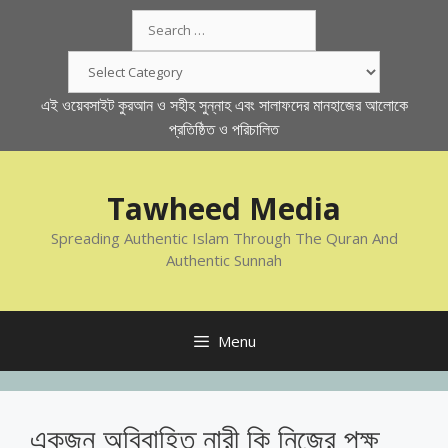
Skip
Search
to
for:
content
Categories
এই ওয়েবসাইট কুরআন ও সহীহ সুন্নাহ এবং সালাফদের মানহাজের আলোকে
প্রতিষ্ঠিত ও পরিচালিত
Tawheed Media
Spreading Authentic Islam Through The Quran And
Authentic Sunnah
Menu
একজন অবিবাহিত নারী কি নিজের পক্ষ