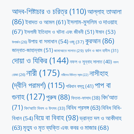
আদব-শিষ্টাচার ও চরিত্র
(110)
আল্লাহ তাআলা
(86)
ইসলাম-মুসলিম ও দাওয়াহ
ইবাদত ও আমল
(61)
(67)
ঈমান
(53)
ইসলামী ইতিহাস ও ঘটনা এবং জীবনী
(51)
কুরআন
(86)
উপায় বা সমাধান
(54)
ওজু
(37)
উপার্জন
(26)
জান্নাত-জাহান্নাম
(51)
দুর্বল ও জাল হাদীস
(31)
জামাআতে সালাত
(29)
দোয়া ও যিকির
(144)
নফল ও সুন্নাহ সালাত
(40)
নফল
নারী
(175)
নাসীহাহ
রোজা
(26)
নারীদের বিভিন্ন স্রাব
(22)
পাপ বা
(দ্বীনি পরামর্শ)
(115)
পরিধান বস্তু
(41)
গুনাহ
(127)
পুরুষ
(88)
বিদ’আত
ফিতনা-ফাসাদ
(38)
(71)
বিবিধ প্রসঙ্গ
(63)
বিবিধ বিধি-
বিদ’আতি দিবস ও উৎসব
(33)
বিয়ে বা বিবাহ
(98)
ভ্রান্ত দল ও আকীদাহ
বিধান
(54)
মৃত্যু ও মৃত ব্যক্তি এবং কবর ও মাজার
(68)
(63)