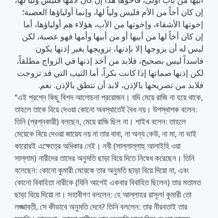
إن كان أخاً من الأم فليس ولياً لها، وإنما أولياؤها العصبة؛
إخوتها الأشقاء، وإخوتها من الأب، هؤلاء هم أولياؤها، أما
إن كان أخاً لها من أبيها أو من أبيها وأمها فهو عصبة، لكن
ليس له أن يزوجها إلا بإذنها، تزويجها بغير إذنها يكون
فاسداً ليس بصحيح، فلابد من أخذ إذنها في الزواج مطلقاً،
لكن إذنها صماتها إذا كانت بكراً، أما الثيب التي قد تزوجت
فلابد من تصريحها بالإذن، لابد أن تنطق بالإذن. نعم.
“এই প্রশ্নে কিছু বিশদ আলোচনা প্রয়োজন। যদি মেয়ে রাজি না হয়ে থাকে,
তাহলে তাকে বিয়ে দেওয়া কোনো অবস্থাতেই বৈধ নয়। উপস্থাপক বলেন:
তিনি (প্রশ্নকারী) বলছেন, মেয়ে রাজি ছিল না। শাইখ বলেন: তাহলে
মেয়েকে বিয়ে দেওয়া জায়েয নয় না তার বাবা, না অন্য কেউ, না মা, না ভাই
কারোরই এক্ষেত্রে অধিকার নেই। নবী (সাল্লাল্লাহু আলাইহি ওয়া
সাল্লাম) নারীদের তাদের অনুমতি ছাড়া বিয়ে দিতে নিষেধ করেছেন। তিনি
বলেছেন: কোনো কুমারী মেয়েকে তার অনুমতি ছাড়া বিয়ে দিয়ো না, এবং
কোনো বিবাহিতা নারীকে (যিনি আগেই একবার বিবাহিত ছিলেন) তার মতামত
ছাড়া বিয়ে দিয়ো না। সহাবীগণ বললেন: হে আল্লাহর রাসূল! কুমারী তো
লজ্জাবতী, সে কীভাবে অনুমতি দেবে? তিনি বললেন: তার নীরবতাই তার