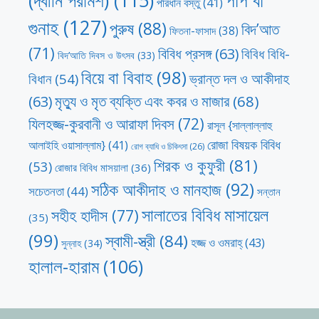
পরিধান বস্তু
(41)
গুনাহ
(127)
পুরুষ
(88)
বিদ’আত
ফিতনা-ফাসাদ
(38)
(71)
বিবিধ প্রসঙ্গ
(63)
বিবিধ বিধি-
বিদ’আতি দিবস ও উৎসব
(33)
বিয়ে বা বিবাহ
(98)
ভ্রান্ত দল ও আকীদাহ
বিধান
(54)
মৃত্যু ও মৃত ব্যক্তি এবং কবর ও মাজার
(68)
(63)
যিলহজ্জ-কুরবানী ও আরাফা দিবস
(72)
রাসূল {সাল্লাল্লাহু
রোজা বিষয়ক বিবিধ
আলাইহি ওয়াসাল্লাম}
(41)
রোগ ব্যাধি ও চিকিৎসা
(26)
শিরক ও কুফুরী
(81)
(53)
রোজার বিবিধ মাসয়ালা
(36)
সঠিক আকীদাহ ও মানহাজ
(92)
সচেতনতা
(44)
সন্তান
সালাতের বিবিধ মাসায়েল
সহীহ হাদীস
(77)
(35)
(99)
স্বামী-স্ত্রী
(84)
হজ্জ ও ওমরাহ্‌
(43)
সুন্নাহ
(34)
হালাল-হারাম
(106)