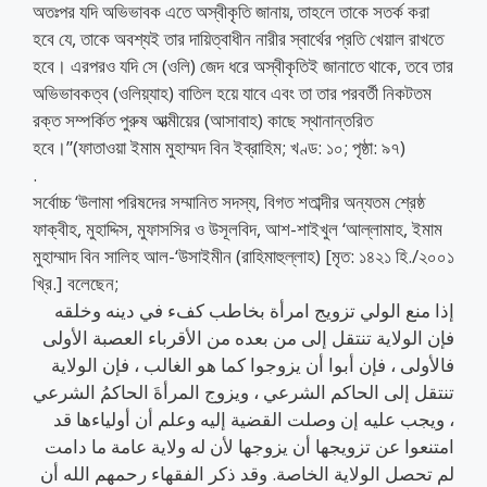
অতঃপর যদি অভিভাবক এতে অস্বীকৃতি জানায়, তাহলে তাকে সতর্ক করা
হবে যে, তাকে অবশ্যই তার দায়িত্বাধীন নারীর স্বার্থের প্রতি খেয়াল রাখতে
হবে। এরপরও যদি সে (ওলি) জেদ ধরে অস্বীকৃতিই জানাতে থাকে, তবে তার
অভিভাবকত্ব (ওলিয়্যাহ) বাতিল হয়ে যাবে এবং তা তার পরবর্তী নিকটতম
রক্ত সম্পর্কিত পুরুষ আত্মীয়ের (আসাবাহ) কাছে স্থানান্তরিত
হবে।”(ফাতাওয়া ইমাম মুহাম্মদ বিন ইব্রাহিম; খণ্ড: ১০; পৃষ্ঠা: ৯৭)
.
সর্বোচ্চ ‘উলামা পরিষদের সম্মানিত সদস্য, বিগত শতাব্দীর অন্যতম শ্রেষ্ঠ
ফাক্বীহ, মুহাদ্দিস, মুফাসসির ও উসূলবিদ, আশ-শাইখুল ‘আল্লামাহ, ইমাম
মুহাম্মাদ বিন সালিহ আল-‘উসাইমীন (রাহিমাহুল্লাহ) [মৃত: ১৪২১ হি./২০০১
খ্রি.] বলেছেন;
إذا منع الولي تزويج امرأة بخاطب كفء في دينه وخلقه
فإن الولاية تنتقل إلى من بعده من الأقرباء العصبة الأولى
فالأولى ، فإن أبوا أن يزوجوا كما هو الغالب ، فإن الولاية
تنتقل إلى الحاكم الشرعي ، ويزوج المرأةَ الحاكمُ الشرعي
، ويجب عليه إن وصلت القضية إليه وعلم أن أولياءها قد
امتنعوا عن تزويجها أن يزوجها لأن له ولاية عامة ما دامت
لم تحصل الولاية الخاصة. وقد ذكر الفقهاء رحمهم الله أن