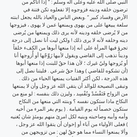
النبي صلى الله عليه وعلى آله وسلم : ” إذا أتاكم من
ترضون خلقه ودينه فزوجوه إلا تفعلوه تكن فتنة في
الأرض وفساد كبير ” .وبعض الناس والعياذ بالله يجعل ابنته
سلعة يبيعها على من يهوى ويمنعها عمن لا يهوى ، فيزوجها
من لا يُرضى خلقه ودينه لأنه يرى ذلك ويمنعها من يُرضى
دينه وخلفه لأنه لا يرى ذلك ! ولكن ليت أنا نصل إلى درجة
تجرؤ فيها المرأة على أنه إذا منعها أبوها من الكفء خلقاً
وديناً تذهب إلى القاضي ويقول لأبيها زَوِّجْها أو أُزوجها أنا
أو يُزوجها وليٌ غيرك ؛ لأن هذا حقٌ للبنت إذا منعها أبوها
(أن تشكوه للقاضي ) وهذا حقٌ شرعي . فليتنا نصل إلى
هذه الدرجة ، لكن أكثر الفتيات يمنعها الحياء من ذلك .
وتبقى النصيحة للوالد أن يتقي الله عز وجل وأن لا يمنعها
من الزواج فَتَفْسُدْ وتُفْسِد ، وليزن ذلك بنفسه : لو منع من
النكاح ماذا ستكون نفسه ؟ وبنته التي منعها من النكاح
ستكون خصماً له يوم القيامة . ( يوم يفر المرء من أخيه
وأمه وأبيه وصاحبته وبنيه لكل امرئ منهم يومئذٍ شان يُغنيه
) فعلى الأولياء من آباء أو إخوان أن يتقوا الله عز وجل ،
وألا يمنعوا النساء مما هو حقٌ لهن : من تزويجهن من