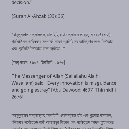
decision.”
[Surah Al-Ahzab (33): 36]
“রাসূলুল্লাহ সাল্লাল্লাহু আলাইহি ওয়াসাল্লাম বলেছেন, সাবধান! (ধর্মে)
প্রতিটি নব আবিষ্কার সম্পর্কে! কারণ প্রতিটি নব আবিষ্কার হলো বিদ‘আত
এবং প্রতিটি বিদ‘আত হলো ভ্রষ্টতা।”
[আবূ দাউদ: ৪৬০৭; তিরমিজী: ২৬৭৬]
The Messenger of Allah (Sallallahu Alaihi
Wasallam) said: “Every innovation is misguidance
and going astray” [Abu Dawood: 4607; Thirmidhi:
2676]
“রাসূলুল্লাহ সাল্লাল্লাহু আলাইহি ওয়াসাল্লাম তাঁর এক খুতবায় বলেছেন,
“নিশ্চয়ই সর্বোত্তম বাণী আল্লাহ্‌র কিতাব এবং সর্বোত্তম আদর্শ মুহাম্মদের
আদর্শ। আর সবচেয়ে নিকৃষ্ট বিষয় হল (দ্বীনের মধ্যে) নব উদ্ভাবিত বিষয়।