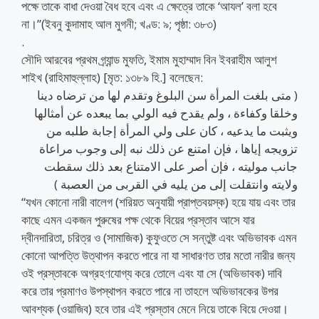
পক্ষে তাকে বাধা দেওয়া বৈধ হবে এবং এ ক্ষেত্রে তাকে ‘আযল’ বলা হবে
না।”(ইবনু কুদামাহ আল মুগনী; খণ্ড: ৯; পৃষ্ঠা: ৩৮৩)
.
সৌদি আরবের প্রথম গ্র্যান্ড মুফতি, ইমাম মুহাম্মাদ বিন ইবরাহীম আলুশ
শাইখ (রাহিমাহুল্লাহ) [মৃত: ১৩৮৯ হি.] বলেছেন:
( متى بلغت المرأة سن البلوغ وتقدم لها من ترضاه دينا
وخلقا وكفاءة ، ولم يقدح فيه الولي بما يبعده عن أمثالها
ويثبت ما يدعيه ، كان على ولي المرأة إجابة طلبه من
تزويجه إياها ، فإن امتنع عن ذلك نبه إلى وجوب مراعاة
جانب موليته ، فإن أصر على الامتناع بعد ذلك سقطت
ولايته وانتقلت إلى من يليه في القربى من العصبة )
“যখন কোনো নারী বালেগ (শরিয়ত অনুযায়ী প্রাপ্তবয়স্ক) হয়ে যায় এবং তার
কাছে এমন একজন পুরুষের পক্ষ থেকে বিয়ের প্রস্তাব আসে যার
দ্বীনদারিতা, চরিত্র ও (সামাজিক) কুফুওতে সে সন্তুষ্ট এবং অভিভাবক এমন
কোনো আপত্তি উত্থাপন করতে পারে না যা সাধারণত তার মতো নারীর জন্য
ওই প্রস্তাবকে অগ্রহণযোগ্য করে তোলে এবং যা সে (অভিভাবক) দাবি
করে তার প্রমাণও উপস্থাপন করতে পারে না তাহলে অভিভাবকের উপর
আবশ্যক (ওয়াজিব) হবে তার এই প্রস্তাব মেনে নিয়ে তাকে বিয়ে দেওয়া।