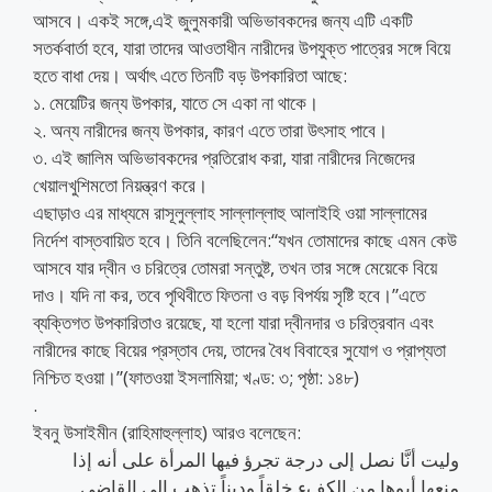
আসবে। একই সঙ্গে,এই জুলুমকারী অভিভাবকদের জন্য এটি একটি
সতর্কবার্তা হবে, যারা তাদের আওতাধীন নারীদের উপযুক্ত পাত্রের সঙ্গে বিয়ে
হতে বাধা দেয়। অর্থাৎ এতে তিনটি বড় উপকারিতা আছে:
১. মেয়েটির জন্য উপকার, যাতে সে একা না থাকে।
২. অন্য নারীদের জন্য উপকার, কারণ এতে তারা উৎসাহ পাবে।
৩. এই জালিম অভিভাবকদের প্রতিরোধ করা, যারা নারীদের নিজেদের
খেয়ালখুশিমতো নিয়ন্ত্রণ করে।
এছাড়াও এর মাধ্যমে রাসূলুল্লাহ সাল্লাল্লাহু আলাইহি ওয়া সাল্লামের
নির্দেশ বাস্তবায়িত হবে। তিনি বলেছিলেন:“যখন তোমাদের কাছে এমন কেউ
আসবে যার দ্বীন ও চরিত্রে তোমরা সন্তুষ্ট, তখন তার সঙ্গে মেয়েকে বিয়ে
দাও। যদি না কর, তবে পৃথিবীতে ফিতনা ও বড় বিপর্যয় সৃষ্টি হবে।”এতে
ব্যক্তিগত উপকারিতাও রয়েছে, যা হলো যারা দ্বীনদার ও চরিত্রবান এবং
নারীদের কাছে বিয়ের প্রস্তাব দেয়, তাদের বৈধ বিবাহের সুযোগ ও প্রাপ্যতা
নিশ্চিত হওয়া।”(ফাতওয়া ইসলামিয়া; খণ্ড: ৩; পৃষ্ঠা: ১৪৮)
.
ইবনু উসাইমীন (রাহিমাহুল্লাহ) আরও বলেছেন:
وليت أنَّا نصل إلى درجة تجرؤ فيها المرأة على أنه إذا
منعها أبوها من الكفء خلقاً وديناً تذهب إلى القاضي