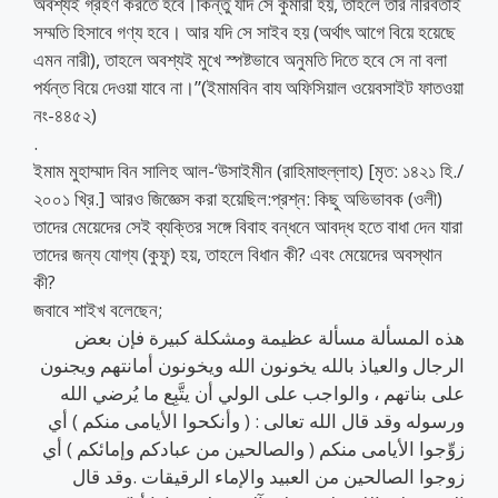
অবশ্যই গ্রহণ করতে হবে।কিন্তু যদি সে কুমারী হয়, তাহলে তার নীরবতাই
সম্মতি হিসাবে গণ্য হবে। আর যদি সে সাইব হয় (অর্থাৎ আগে বিয়ে হয়েছে
এমন নারী), তাহলে অবশ্যই মুখে স্পষ্টভাবে অনুমতি দিতে হবে সে না বলা
পর্যন্ত বিয়ে দেওয়া যাবে না।”(ইমামবিন বায অফিসিয়াল ওয়েবসাইট ফাতওয়া
নং-৪৪৫২)
.
ইমাম মুহাম্মাদ বিন সালিহ আল-‘উসাইমীন (রাহিমাহুল্লাহ) [মৃত: ১৪২১ হি./
২০০১ খ্রি.] আরও জিজ্ঞেস করা হয়েছিল:প্রশ্ন: কিছু অভিভাবক (ওলী)
তাদের মেয়েদের সেই ব্যক্তির সঙ্গে বিবাহ বন্ধনে আবদ্ধ হতে বাধা দেন যারা
তাদের জন্য যোগ্য (কুফু) হয়, তাহলে বিধান কী? এবং মেয়েদের অবস্থান
কী?
জবাবে শাইখ বলেছেন;
هذه المسألة مسألة عظيمة ومشكلة كبيرة فإن بعض
الرجال والعياذ بالله يخونون الله ويخونون أمانتهم ويجنون
على بناتهم ، والواجب على الولي أن يتَّبِع ما يُرضي الله
ورسوله وقد قال الله تعالى : ( وأنكحوا الأيامى منكم ) أي
زوِّجوا الأيامى منكم ( والصالحين من عبادكم وإمائكم ) أي
زوجوا الصالحين من العبيد والإماء الرقيقات .وقد قال