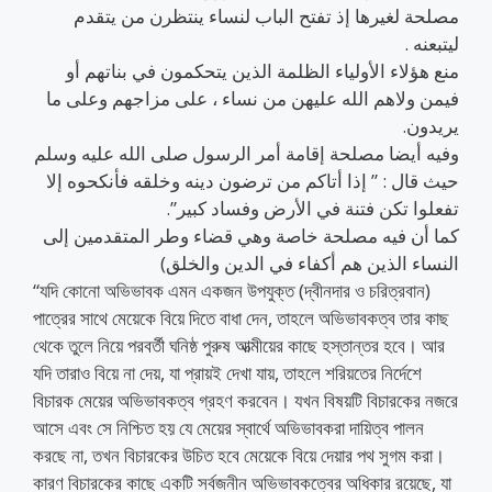
مصلحة لغيرها إذ تفتح الباب لنساء ينتظرن من يتقدم
ليتبعنه .
منع هؤلاء الأولياء الظلمة الذين يتحكمون في بناتهم أو
فيمن ولاهم الله عليهن من نساء ، على مزاجهم وعلى ما
يريدون.
وفيه أيضا مصلحة إقامة أمر الرسول صلى الله عليه وسلم
حيث قال : ” إذا أتاكم من ترضون دينه وخلقه فأنكحوه إلا
تفعلوا تكن فتنة في الأرض وفساد كبير”.
كما أن فيه مصلحة خاصة وهي قضاء وطر المتقدمين إلى
النساء الذين هم أكفاء في الدين والخلق)
“যদি কোনো অভিভাবক এমন একজন উপযুক্ত (দ্বীনদার ও চরিত্রবান)
পাত্রের সাথে মেয়েকে বিয়ে দিতে বাধা দেন, তাহলে অভিভাবকত্ব তার কাছ
থেকে তুলে নিয়ে পরবর্তী ঘনিষ্ঠ পুরুষ আত্মীয়ের কাছে হস্তান্তর হবে। আর
যদি তারাও বিয়ে না দেয়, যা প্রায়ই দেখা যায়, তাহলে শরিয়তের নির্দেশে
বিচারক মেয়ের অভিভাবকত্ব গ্রহণ করবেন। যখন বিষয়টি বিচারকের নজরে
আসে এবং সে নিশ্চিত হয় যে মেয়ের স্বার্থে অভিভাবকরা দায়িত্ব পালন
করছে না, তখন বিচারকের উচিত হবে মেয়েকে বিয়ে দেয়ার পথ সুগম করা।
কারণ বিচারকের কাছে একটি সর্বজনীন অভিভাবকত্বের অধিকার রয়েছে, যা