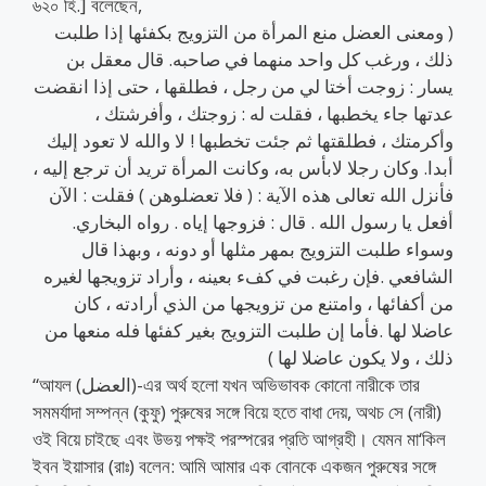
৬২০ হি.] বলেছেন,
( ومعنى العضل منع المرأة من التزويج بكفئها إذا طلبت
ذلك ، ورغب كل واحد منهما في صاحبه. قال معقل بن
يسار : زوجت أختا لي من رجل ، فطلقها ، حتى إذا انقضت
عدتها جاء يخطبها ، فقلت له : زوجتك ، وأفرشتك ،
وأكرمتك ، فطلقتها ثم جئت تخطبها ! لا والله لا تعود إليك
أبدا. وكان رجلا لابأس به، وكانت المرأة تريد أن ترجع إليه ،
فأنزل الله تعالى هذه الآية : ( فلا تعضلوهن ) فقلت : الآن
أفعل يا رسول الله . قال : فزوجها إياه . رواه البخاري.
وسواء طلبت التزويج بمهر مثلها أو دونه ، وبهذا قال
الشافعي .فإن رغبت في كفء بعينه ، وأراد تزويجها لغيره
من أكفائها ، وامتنع من تزويجها من الذي أرادته ، كان
عاضلا لها .فأما إن طلبت التزويج بغير كفئها فله منعها من
ذلك ، ولا يكون عاضلا لها )
“আযল (العضل)-এর অর্থ হলো যখন অভিভাবক কোনো নারীকে তার
সমমর্যাদা সম্পন্ন (কুফু) পুরুষের সঙ্গে বিয়ে হতে বাধা দেয়, অথচ সে (নারী)
ওই বিয়ে চাইছে এবং উভয় পক্ষই পরস্পরের প্রতি আগ্রহী। যেমন মা‘কিল
ইবন ইয়াসার (রাঃ) বলেন: আমি আমার এক বোনকে একজন পুরুষের সঙ্গে