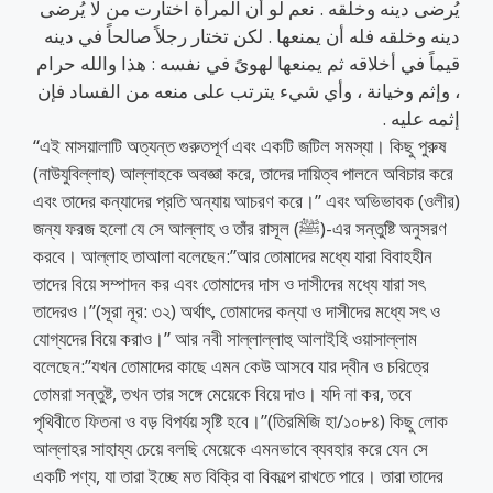
يُرضى دينه وخلقه . نعم لو أن المرأة اختارت من لا يُرضى
دينه وخلقه فله أن يمنعها . لكن تختار رجلاً صالحاً في دينه
قيماً في أخلاقه ثم يمنعها لهوىً في نفسه : هذا والله حرام
، وإثم وخيانة ، وأي شيء يترتب على منعه من الفساد فإن
إثمه عليه .
“এই মাসয়ালাটি অত্যন্ত গুরুতপূর্ণ এবং একটি জটিল সমস্যা। কিছু পুরুষ
(নাউযুবিল্লাহ) আল্লাহকে অবজ্ঞা করে, তাদের দায়িত্ব পালনে অবিচার করে
এবং তাদের কন্যাদের প্রতি অন্যায় আচরণ করে।” এবং অভিভাবক (ওলীর)
জন্য ফরজ হলো যে সে আল্লাহ ও তাঁর রাসূল (ﷺ)-এর সন্তুষ্টি অনুসরণ
করবে। আল্লাহ তাআলা বলেছেন:”আর তোমাদের মধ্যে যারা বিবাহহীন
তাদের বিয়ে সম্পাদন কর এবং তোমাদের দাস ও দাসীদের মধ্যে যারা সৎ
তাদেরও।”(সূরা নূর: ৩২) অর্থাৎ, তোমাদের কন্যা ও দাসীদের মধ্যে সৎ ও
যোগ্যদের বিয়ে করাও।” আর নবী সাল্লাল্লাহু আলাইহি ওয়াসাল্লাম
বলেছেন:”যখন তোমাদের কাছে এমন কেউ আসবে যার দ্বীন ও চরিত্রে
তোমরা সন্তুষ্ট, তখন তার সঙ্গে মেয়েকে বিয়ে দাও। যদি না কর, তবে
পৃথিবীতে ফিতনা ও বড় বিপর্যয় সৃষ্টি হবে।”(তিরমিজি হা/১০৮৪) কিছু লোক
আল্লাহর সাহায্য চেয়ে বলছি মেয়েকে এমনভাবে ব্যবহার করে যেন সে
একটি পণ্য, যা তারা ইচ্ছে মত বিক্রি বা বিকল্পে রাখতে পারে। তারা তাদের