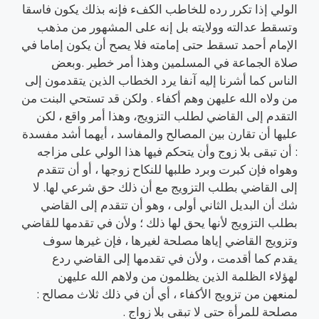
الولي إذا تكرر رده للخاطب الكفء فإنه بذلك يكون فاسقا
وتسقط عدالته وولايته بل إنه على المشهور من مذهب
الإمام أحمد تسقط حتى إمامته فلا يصح أن يكون إماما في
صلاة الجماعة في المسلمين وهذا أمر خطير .وبعض
الناس كما أشرنا إليه آنفا يرد الخطاب الذين يتقدمون إلى
من ولاه الله عليهن وهم أكفاء . ولكن قد تستحي البنت من
التقدم إلى القاضي لطلب التزويج، وهذا أمر واقع ، لكن
عليها أن تقارن بين المصالح والمفاسد ، أيهما أشد مفسدة
: أن تبقى بلا زوج وأن يتحكم فيها هذا الولي على مزاجه
وهواه فإن كبرت وبرد طلبها للنكاح زوجها ، أو أن تتقدم
إلى القاضي بطلب التزويج مع أن ذلك حق شرعي لها. لا
شك أن البديل الثاني أولى ، وهو أن تتقدم إلى القاضي
بطلب التزويج لأنها يحق لها ذلك ؛ ولأن في تقدمها للقاضي
وتزويج القاضي إياها مصلحة لغيرها ، فإن غيرها سوف
يقدم كما أقدمت ، ولأن في تقدمها إلى القاضي ردع
لهؤلاء الظلمة الذين يظلمون من ولاهم الله عليهن
لمنعهن من تزويج الأكفاء ، أي أن في ذلك ثلاث مصالح :
مصلحة للمرأة حتى لا تبقى بلا زواج .