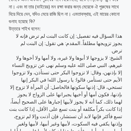
না। এবং মা তার (ভাইয়ের) মন রক্ষা করার জন্য মেয়েকে ঐ পুরুষের সাথে
বিয়ে দিয়ে দেন, যদিও মেয়ে রাজি ছিল না। এমতাবস্থায়, এই মায়ের কোনো
গুনাহ হয়েছে কি?
উত্তরে শাইখ বলেন:
هذا السؤال فيه تفصيل: إن كانت البنت لم ترض فإنه لا
يجوز تزويجها مطلقاً..المقدم: هي تقول: إن البنت لم
ترض.
الشيخ: لا يزوجها لا أبوها ولا غيره، ولا أمها ولا أخوها ولا
غيرهم، النبي صلى الله عليه وسلم نهى عن تزويج النساء
إلا بإذنهن، وقال: لا تزوجوا البكر حتى تستأذن، ولا تزوجوا
الأيم حتى تستأمر، قالوا: يا رسول الله! في البكر إنها
تستحي، قال: إذنها سكوتها.فالحاصل: أن المرأة لا تزوج إلا
بإذنها، فكون أمها أو أخيها يجبرانها على الزواج لا يجوز
لهما ذلك، كما أنه لا يجوز لأبيها إجبارها على الصحيح أيضاً،
إذا كانت بكراً مكلفة أو بنت تسع على الأقل، إذا كانت بنت
تسع فأكثر فإنها لابد أن تستشار، فإن أذنت وإلا لم تزوج،
وإذنها يكفي فيه السكوت، لأبيها وغير أبيها، لأبيها ولغير
أبيها من باب أولى، فأخوها هذا إن كان لأمها فليس ولياً لها،