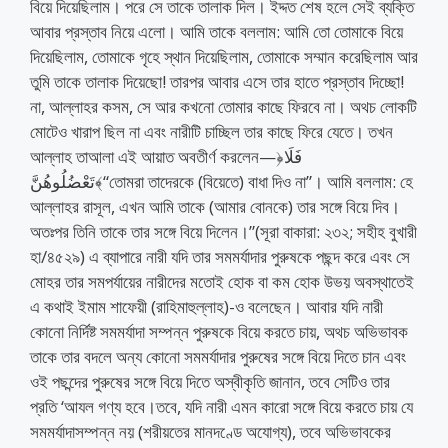
বিয়ে দিয়েছিলাম। পরে সে তাকে তালাক দিল। ইদ্দত শেষ হলে সেই ব্যক্তি
আবার প্রস্তাব নিয়ে এলো। আমি তাকে বললাম: আমি তো তোমাকে বিয়ে
দিয়েছিলাম, তোমাকে গৃহে স্থান দিয়েছিলাম, তোমাকে সম্মান করেছিলাম আর
তুমি তাকে তালাক দিয়েছো! তারপর আবার এসে তার হাতে প্রস্তাব দিচ্ছো!
না, আল্লাহর কসম, সে আর কখনো তোমার কাছে ফিরবে না। অথচ লোকটি
মোটেও খারাপ ছিল না এবং নারীটি চাচ্ছিল তার কাছে ফিরে যেতে। তখন
আল্লাহ তাআলা এই আয়াত অবতীর্ণ করলেন—﴿فَلَا
تَعْضُلُوهُنَّ﴾“তোমরা তাদেরকে (বিয়েতে) বাধা দিও না”। আমি বললাম: হে
আল্লাহর রাসূল, এখন আমি তাকে (আমার বোনকে) তার সঙ্গে বিয়ে দিব।
অতঃপর তিনি তাকে তার সঙ্গে বিয়ে দিলেন।”(সূরা বাকারা: ২৩২; সহীহ বুখারী
হা/৪৫২৯) এ ব্যাপারে নারী যদি তার সমমর্যাদার পুরুষকে পছন্দ করে এবং সে
মোহর তার সমপর্যায়ের নারীদের মতোই হোক বা কম হোক উভয় অবস্থাতেই
এ কথাই ইমাম শাফেয়ী (রাহিমাহুল্লাহ)-ও বলেছেন। আবার যদি নারী
কোনো নির্দিষ্ট সমমর্যাদা সম্পন্ন পুরুষকে বিয়ে করতে চায়, অথচ অভিভাবক
তাকে তার বদলে অন্য কোনো সমমর্যাদার পুরুষের সঙ্গে বিয়ে দিতে চান এবং
ওই পছন্দের পুরুষের সঙ্গে বিয়ে দিতে অস্বীকৃতি জানান, তবে সেটিও তার
প্রতি ‘আযল গণ্য হবে।তবে, যদি নারী এমন কারো সঙ্গে বিয়ে করতে চায় যে
সমমর্যাদাসম্পন্ন নয় (শরীয়তের মানদণ্ডে অযোগ্য), তবে অভিভাবকের