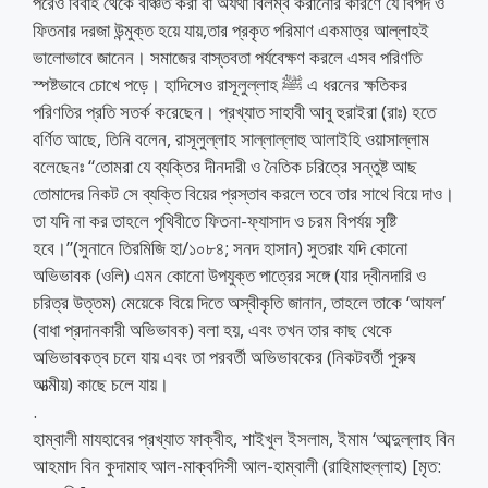
পরেও বিবাহ থেকে বঞ্চিত করা বা অযথা বিলম্ব করানোর কারণে যে বিপদ ও
ফিতনার দরজা উন্মুক্ত হয়ে যায়,তার প্রকৃত পরিমাণ একমাত্র আল্লাহই
ভালোভাবে জানেন। সমাজের বাস্তবতা পর্যবেক্ষণ করলে এসব পরিণতি
স্পষ্টভাবে চোখে পড়ে। হাদিসেও রাসূলুল্লাহ ﷺ এ ধরনের ক্ষতিকর
পরিণতির প্রতি সতর্ক করেছেন। প্রখ্যাত সাহাবী আবু হুরাইরা (রাঃ) হতে
বর্ণিত আছে, তিনি বলেন, রাসূলুল্লাহ সাল্লাল্লাহু আলাইহি ওয়াসাল্লাম
বলেছেনঃ “তোমরা যে ব্যক্তির দীনদারী ও নৈতিক চরিত্রে সন্তুষ্ট আছ
তোমাদের নিকট সে ব্যক্তি বিয়ের প্রস্তাব করলে তবে তার সাথে বিয়ে দাও।
তা যদি না কর তাহলে পৃথিবীতে ফিতনা-ফ্যাসাদ ও চরম বিপর্যয় সৃষ্টি
হবে।”(সুনানে তিরমিজি হা/১০৮৪; সনদ হাসান) সুতরাং যদি কোনো
অভিভাবক (ওলি) এমন কোনো উপযুক্ত পাত্রের সঙ্গে (যার দ্বীনদারি ও
চরিত্র উত্তম) মেয়েকে বিয়ে দিতে অস্বীকৃতি জানান, তাহলে তাকে ‘আযল’
(বাধা প্রদানকারী অভিভাবক) বলা হয়, এবং তখন তার কাছ থেকে
অভিভাবকত্ব চলে যায় এবং তা পরবর্তী অভিভাবকের (নিকটবর্তী পুরুষ
আত্মীয়) কাছে চলে যায়।
.
হাম্বালী মাযহাবের প্রখ্যাত ফাক্বীহ, শাইখুল ইসলাম, ইমাম ‘আব্দুল্লাহ বিন
আহমাদ বিন কুদামাহ আল-মাক্বদিসী আল-হাম্বালী (রাহিমাহুল্লাহ) [মৃত: