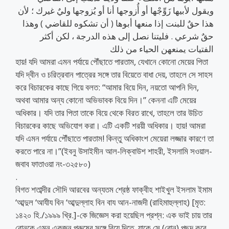
ويقول لأبيها زَوِّجْها أو أُزوجها أنا أو يُزوجها وليٌ غيرك ؛ لأن
هذا حقٌ للبنت إذا منعها أبوها ( أن تشكوه للقاضي ) وهذا
حقٌ شرعي . فليتنا نصل إلى هذه الدرجة ، لكن أكثر
الفتيات يمنعهن الحياء من ذلك
হায়! যদি আমরা এমন পর্যায়ে পৌঁছাতে পারতাম, যেখানে কোনো মেয়ের পিতা
যদি দ্বীন ও চরিত্রবান পাত্রের সঙ্গে তার বিয়েতে বাধা দেয়, তাহলে সে সাহস
করে বিচারকের কাছে গিয়ে বলত: “আমার বিয়ে দিন, নয়তো আপনি দিন,
অথবা আমার অন্য কোনো অভিভাবক বিয়ে দিন।” কেননা এটি মেয়ের
অধিকার। যদি তার পিতা তাকে বিয়ে থেকে বিরত রাখে, তাহলে তার উচিত
বিচারকের কাছে অভিযোগ করা। এটি একটি শরয়ী অধিকার। হায়! আমরা
যদি এমন পর্যায়ে পৌঁছাতে পারতাম! কিন্তু অধিকাংশ মেয়েরা লজ্জার কারণে তা
করতে পারে না।”(ইবনু উসাইমীন আল-লিক্বাউশ শাহরী, ইসলামি সওয়াল-
জবাব ফাতাওয়া নং-৩২৫৮০)
.
বিগত শতাব্দীর সৌদি আরবের অন্যতম শ্রেষ্ঠ ফাক্বীহ শাইখুল ইসলাম ইমাম
‘আব্দুল ‘আযীয বিন ‘আব্দুল্লাহ বিন বায আন-নাজদী (রাহিমাহুল্লাহ) [মৃত:
১৪২০ হি./১৯৯৯ খ্রি.]-কে জিজ্ঞেস করা হয়েছিল প্রশ্ন: এক ভাই চায় তার
বোনকে এমন একজন পুরুষের সঙ্গে বিয়ে দিতে, যাকে সে (বোন) পছন্দ করে