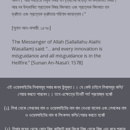
আর নব উদ্ভাবিত প্রত্যেক বিষয় বিদআত এবং প্রত্যেক বিদআত হল
ভ্রষ্টতা এবং প্রত্যেক ভ্রষ্টতার পরিণাম জাহান্নাম।”
[সুনান আন-নাসায়ী: ১৫৭৮]
The Messenger of Allah (Sallallahu Alaihi
Wasallam) said: “… and every innovation is
misguidance and all misguidance is in the
Hellfire.” [Sunan An-Nasa’i: 1578]
এই ওয়েবসাইটের লিখাসমূহ সবার জন্য উন্মুক্ত।। যে কেউ চাইলে লিখাসমূহ কপি/
শেয়ার করতে পারবেন।। তবে এক্ষেত্রে তিনটি শর্ত প্রযোজ্য হবে!!
(১). লিখা থেকে লেখকের নাম ও ওয়েবসাইটের নাম বাদ দেওয়া যাবেনা এবং লেখকের নাম
ও ওয়েবসাইটের নাম বা লিংকসহ কপি/শেয়ার করতে হবে!!
(২). লিখার মধ্যে থেকে কোন কিছু কাটছাট করা কিংবা নিজ থেকে কিছু এড করে প্রচার