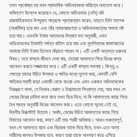
তখন প্রযোজ্য হয় যখন স্বাভাবিক অভিভাবকরা দায়িত্বে অবহেলা করে।
ফকিহগণ উল্লেখ করেছেন যে, কোনো অভিভাবক (ওলি) যদি
ধারাবাহিকভাবে উপযুক্ত পাত্রকে প্রত্যাখ্যান করেন, তাহলে তিনি ফাসেক
(অধার্মিক) হয়ে যান এবং তাঁর ন্যায়পরায়ণতা ও অভিভাবকত্বের ক্ষমতা নষ্ট
হয়ে যায়। এমনকি ইমাম আহমদের বিখ্যাত মত অনুযায়ী, এমন
অভিভাবকের ইমামতি পর্যন্ত বাতিল হয়ে যায় এবং মুসলিমদের জামাআতের
নামাজে তিনি ইমাম হিসেবে দাঁড়াতে পারেন না। এটি একটি অত্যন্ত গুরুতর
বিষয়। তবে বাস্তব জীবনে দেখা যায়, মেয়েরা আদালতে গিয়ে বিয়ের জন্য
আবেদন করতে লজ্জাবোধ করে। এটি একটি বাস্তব সমস্যা। কিন্তু এ
ক্ষেত্রে তাদের উচিত উপকার ও ক্ষতির মধ্যে তুলনা করা, কোনটি বেশি
ক্ষতিকর:স্বামী ছাড়া একাকী থেকে যাওয়া এবং এমন একজন অভিভাবকের
নিয়ন্ত্রণে থাকা, যে নিজের খেয়াল ও ইচ্ছামতো সিদ্ধান্ত দেয়, আর যখন সে
মেয়ের বিয়ের চাহিদা কমে যাবে তখন বিয়ে দিবে; না কি আদালতের কাছে গিয়ে
বৈধ স্বত্ব অনুযায়ী বিয়ের আবেদন করা। এতে কোনো সন্দেহ নেই যে,
দ্বিতীয় বিকল্পটাই উত্তম। অর্থাৎ, মেয়ের উচিত আদালতের কাছে গিয়ে
বিবাহের আবেদন করা, কারণ এটি তার শরয়ী অধিকার। আরও গুরুত্বপূর্ণ,
যখন সে আদালতে যাবে এবং বিচারক তাকে বিয়ে দিবে, তখন এতে অন্য
নারীদের জন্যও উপকার হবে, কারণ তারা তাকে অনুসরণ করে এগিয়ে