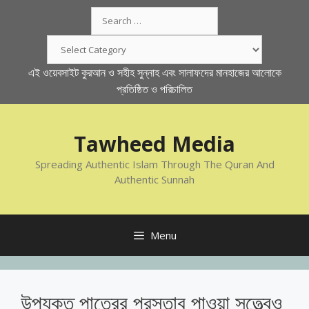
Skip
Search
to
for:
content
Categories
এই ওয়েবসাইট কুরআন ও সহীহ সুন্নাহ এবং সালাফদের মানহাজের আলোকে
প্রতিষ্ঠিত ও পরিচালিত
Tawheed Media
Spreading Authentic Islam Through The Quran And
Authentic Sunnah
Menu
উপযুক্ত পাত্রের প্রস্তাব পাওয়া সত্ত্বেও