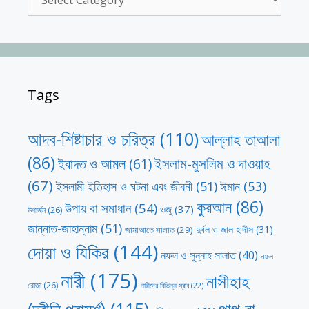
Tags
আদব-শিষ্টাচার ও চরিত্র
(110)
আল্লাহ তাআলা
(86)
ইসলাম-মুসলিম ও দাওয়াহ
ইবাদত ও আমল
(61)
(67)
ঈমান
(53)
ইসলামী ইতিহাস ও ঘটনা এবং জীবনী
(51)
কুরআন
(86)
উপায় বা সমাধান
(54)
ওজু
(37)
উপার্জন
(26)
জান্নাত-জাহান্নাম
(51)
দুর্বল ও জাল হাদীস
(31)
জামাআতে সালাত
(29)
দোয়া ও যিকির
(144)
নফল ও সুন্নাহ সালাত
(40)
নফল
নারী
(175)
নাসীহাহ
রোজা
(26)
নারীদের বিভিন্ন স্রাব
(22)
পাপ বা
(দ্বীনি পরামর্শ)
(115)