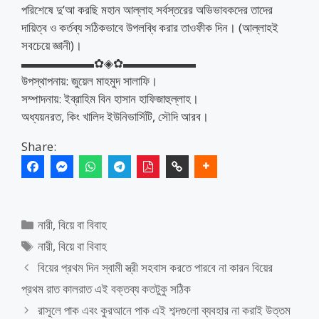
পরিশেষে দু’আ করছি মহান আল্লাহ সর্বস্তরের অভিভাবকদের তাদের
দায়িত্ব ও কর্তব্য সঠিকভাবে উপলব্ধি করার তাওফীক দিন। (আল্লাহই
সবচেয়ে জ্ঞানী)।
▬▬▬▬▬▬✿◈✿▬▬▬▬▬▬
উপস্থাপনায়: জুয়েল মাহমুদ সালাফি।
সম্পাদনায়: ইব্রাহিম বিন হাসান হাফিজাহুল্লাহ।
অধ্যয়নরত, কিং খালিদ ইউনিভার্সিটি, সৌদি আরব।
Share:
Categories
নারী
,
বিয়ে বা বিবাহ
Tags
নারী
,
বিয়ে বা বিবাহ
বিয়ের প্রথম দিন স্বামী স্ত্রী সহবাস করতে পারবে না কারন বিয়ের
প্রথম রাত কালরাত এই বক্তব্য কতটুকু সঠিক
রাসূলে পাক এবং কুরআনে পাক এই শব্দগুলো ব্যবহার না করাই উত্তম