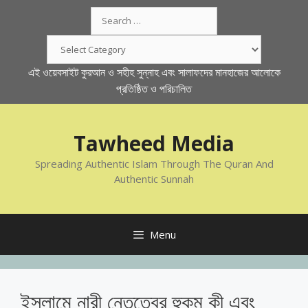
Skip
Search
to
for:
content
Categories
এই ওয়েবসাইট কুরআন ও সহীহ সুন্নাহ এবং সালাফদের মানহাজের আলোকে
প্রতিষ্ঠিত ও পরিচালিত
Tawheed Media
Spreading Authentic Islam Through The Quran And
Authentic Sunnah
Menu
ইসলামে নারী নেতৃত্বের হুকুম কী এবং