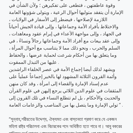
وقوة عاطفتهن ، فتطغى على تفكيرهن ؛ ولأن الشأن في
الإمارة أن يتفقد متوليها أحوال الرعية ، ويتولى شؤونها العامة
اللازمة لإصلاحها ، فيضطر إلى الأسفار في الولايات ،
والاختلاط بأفراد الأمة وجماعاتها ، وإلى قيادة الجيش أحياناً
في الجهاد ، وإلى مواجهة الأعداء في إبرام عقود ومعاهدات ،
وإلى عقد بيعات مع أفراد الأمة وجماعاتها رجالاً ونساءً ، في
السلم والحرب ، ونحو ذلك مما لا يتناسب مع أحوال المرأة ،
وما يتعلق بها من أحكام شرعت لحماية عرضها ، والحفاظ
عليها من التبذل الممقوت .
ويشهد لذلك أيضا إجماع الأمة في عصر الخلفاء الراشدين
وأئمة القرون الثلاثة المشهود لها بالخير إجماعاً عملياً على
عدم إسناد الإمارة والقضاء إلى امرأة ، وقد كان منهن
المثقفات في علوم الدين اللائي يرجع إليهن في علوم القرآن
والحديث والأحكام ، بل لم تتطلع النساء في تلك القرون إلى
تولي الإمارة وما يتصل بها من المناصب والزعامات العامة ” .
“সুন্নাহ,শরীয়তের উদ্দেশ্য, ঐক্যমত এবং বাস্তবতা প্রমাণ করে যে একজন
মহিলা রাষ্ট্র পরিচালনা এবং বিচারকের পদে অধিষ্ঠিত হতে পারে না। আবু বকরের