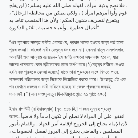
، فلا تصح ولاية امرأة ، لقوله صلى الله عليه وسلم : ( لن يفلح
قوم ولَّوا أمرهم امرأة ) ، ولكي يتمكن من مخالطة الرجال” ،
ويتفرغ لتصريف شئون الحكم ; ولأن هذا المنصب تناط به
أعمال خطيرة , وأعباء جسيمة , تلائم الذكورة”
“এই ব্যাপারে সমস্ত ফকীহ একমত যে, প্রধান শাসক হওয়ার জন্য শর্ত হলো
পুরুষ হওয়া। কাজেই নারীর নেতৃত্ব শুদ্ধ হবে না। কেননা রাসূল সাল্লাল্লাহু
আলাইহি ওয়া সাল্লাম বলেছেন- ‘সে জাতি কক্ষনো সফলকাম হবে না, যারা
তাদের শাসনভার কোন স্ত্রীলোকের হাতে অর্পণ করে।'(নেতৃত্ব নারীকে দেওয়া
হয়নি বরং পুরুষকে দেওয়া হয়েছে) যাতে তারা পুরুষদের সাথে মিশতে পারে,
শাসনকার্য পরিচালনার জন্য নিজেকে নিয়োজিত করতে পারে। উপরন্তু এটা এক
পদ যেখানে গুরুতর ও ভারী দায়িত্ব রয়েছে যা কেবল পুরুষদের জন্যই
মানানসই।” (আল মাওসূআতুল ফিকহিয়্যাহ: খন্ড: ২১ পৃষ্ঠা: ২৭০)
.
ইমাম বাগাউয়ী (রাহিমাহুল্লাহ) [মৃত: ৫১৬ হি.] শারহুস সুন্নাহ গ্রন্থে
বলেন:اتفقوا على أن المرأة لا تصلح أن تكون إماماً ولا قاضياً ،
لأن الإمام يحتاج إلى الخروج لإقامة أمر الجهاد ، والقيام بأمور
المسلمين ، والقاضي يحتاج إلى البروز لفصل الخصومات ،