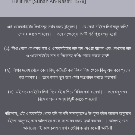
Hellfire.” [Sunan An-Nasa’i: 1578]
এই ওয়েবসাইটের লিখাসমূহ সবার জন্য উন্মুক্ত।। যে কেউ চাইলে লিখাসমূহ কপি/
শেয়ার করতে পারবেন।। তবে এক্ষেত্রে তিনটি শর্ত প্রযোজ্য হবে!!
(১). লিখা থেকে লেখকের নাম ও ওয়েবসাইটের নাম বাদ দেওয়া যাবেনা এবং লেখকের নাম
ও ওয়েবসাইটের নাম বা লিংকসহ কপি/শেয়ার করতে হবে!!
(২). লিখার মধ্যে থেকে কোন কিছু কাটছাট করা কিংবা নিজ থেকে কিছু এড করে প্রচার
করা যাবেনা।। তবে বানান ভুল হলে সেটা সংশোধন করতে পারবেন!!
(৩). এই ওয়েবসাইটের লিখা নিয়ে বই ছাপিয়ে বিক্রি করা যাবেনা।। তবে শুধুমাত্র
নিজেরা পড়ার জন্য প্রিন্ট করতে পারবেন!!
পরিশেষে,,এই ওয়েবসাইট থেকে যদি আপনি সামান্যতমও উপকৃত হউন তাহলে অনুরোধ
রইলো অনুগ্রহ করে আল্লাহর কাছে আমাদের জন্য দুআ করবেন।। আল্লাহ যেন
আমাদের এই কাজ চলমান রাখার তৌফিক দান করেন!! আমীন!!