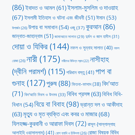
(86)
ইসলাম-মুসলিম ও দাওয়াহ
ইবাদত ও আমল
(61)
(67)
ঈমান
(53)
ইসলামী ইতিহাস ও ঘটনা এবং জীবনী
(51)
কুরআন
(86)
উপায় বা সমাধান
(54)
ওজু
(37)
উপার্জন
(26)
জান্নাত-জাহান্নাম
(51)
দুর্বল ও জাল হাদীস
(31)
জামাআতে সালাত
(29)
দোয়া ও যিকির
(144)
নফল ও সুন্নাহ সালাত
(40)
নফল
নারী
(175)
নাসীহাহ
রোজা
(26)
নারীদের বিভিন্ন স্রাব
(22)
পাপ বা
(দ্বীনি পরামর্শ)
(115)
পরিধান বস্তু
(41)
গুনাহ
(127)
পুরুষ
(88)
বিদ’আত
ফিতনা-ফাসাদ
(38)
(71)
বিবিধ প্রসঙ্গ
(63)
বিবিধ বিধি-
বিদ’আতি দিবস ও উৎসব
(33)
বিয়ে বা বিবাহ
(98)
ভ্রান্ত দল ও আকীদাহ
বিধান
(54)
মৃত্যু ও মৃত ব্যক্তি এবং কবর ও মাজার
(68)
(63)
যিলহজ্জ-কুরবানী ও আরাফা দিবস
(72)
রাসূল {সাল্লাল্লাহু
রোজা বিষয়ক বিবিধ
আলাইহি ওয়াসাল্লাম}
(41)
রোগ ব্যাধি ও চিকিৎসা
(26)