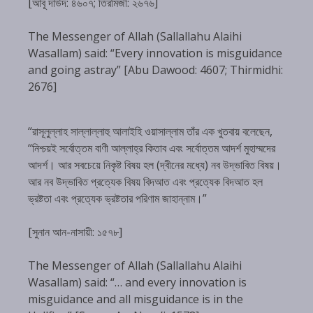
[আবূ দাউদ: ৪৬০৭; তিরমিজী: ২৬৭৬]
The Messenger of Allah (Sallallahu Alaihi
Wasallam) said: “Every innovation is misguidance
and going astray” [Abu Dawood: 4607; Thirmidhi:
2676]
“রাসূলুল্লাহ সাল্লাল্লাহু আলাইহি ওয়াসাল্লাম তাঁর এক খুতবায় বলেছেন,
“নিশ্চয়ই সর্বোত্তম বাণী আল্লাহ্‌র কিতাব এবং সর্বোত্তম আদর্শ মুহাম্মদের
আদর্শ। আর সবচেয়ে নিকৃষ্ট বিষয় হল (দ্বীনের মধ্যে) নব উদ্ভাবিত বিষয়।
আর নব উদ্ভাবিত প্রত্যেক বিষয় বিদআত এবং প্রত্যেক বিদআত হল
ভ্রষ্টতা এবং প্রত্যেক ভ্রষ্টতার পরিণাম জাহান্নাম।”
[সুনান আন-নাসায়ী: ১৫৭৮]
The Messenger of Allah (Sallallahu Alaihi
Wasallam) said: “… and every innovation is
misguidance and all misguidance is in the