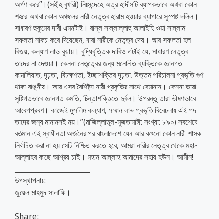
অর্পণ করে”।(সহীহ বুখারী) নিঃসন্দেহে অত্র হাদীসটি ব্যাপকভাবে অথবা কোন
শহরে অথবা কোন অঞ্চলের নারী নেতৃত্ব হারাম হওয়ার ব্যাপারে সুস্পষ্ট দলিল।
সাধারণ হুকুমের দাবী এমনটাই। রাসূল সাল্লাল্লাহু আলাইহি ওয়া সাল্লাম
সফলতা নাকচ করে দিয়েছেন, যারা নারীকে নেতৃত্ব দেয়। আর সফলতা হল
বিজয়, কল্যাণ লাভ বুঝায়। বুদ্ধিবৃত্তিক দাবিও এটাই যে, সাধারণ নেতৃত্ব
তাদের না দেওয়া। কেননা নেতৃত্বের জন্য মনোনীত ব্যক্তিকে জ্ঞানগত
কামালিয়াত, দৃঢ়তা, বিচক্ষণতা, ইচ্ছাশক্তির দৃঢ়তা, উত্তম পরিচালনা প্রভৃতি গুণ
থাকা বাঞ্ছনীয়। আর এসব বৈশিষ্ট্য নারী প্রকৃতির সাথে বেমানান। কেননা তারা
সৃষ্টিগতভাবে জ্ঞানগত কমতি, চিন্তাশক্তিতে দুর্বল। উপরন্তু তারা ভীষণভাবে
আবেগপ্রবণ। কাজেই মুসলিম কল্যাণ, সম্মান লাভ প্রভৃতি বিবেচনায় এই পদ
তাদের জন্য মানানসই নয়।”(মাজিল্লাতুল-মুজতামাঈ: সংখ্যা: ৮৯০) সবশেষে
বর্তমান এই স্বাধীনতা অর্জনের পর বাংলাদেশে যেন আর কখনো কোন নারী শাসক
নির্বাচিত করা না হয় সেটি নিশ্চিত করতে হবে, আমরা নারীর নেতৃত্ব থেকে মহান
আল্লাহর কাছে আশ্রয় চাই। মহান আল্লাহ আমাদের সহায় হউন। আমীন!
______________________
উপস্থাপনায়:
জুয়েল মাহমুদ সালাফি।
Share: