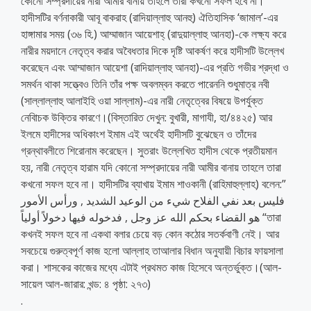
কোনো সম্প্রদায়ের নারী আমীর বানায় তাহলে তারা কখনো সফল হবে না।
হাদীসটির বর্ণনাকারী আবূ বাকরাহ (রাদিয়াল্লাহু আনহু) ঐতিহাসিক ‘জামাল’-এর
হাঙ্গামার সময় (৩৬ হি.) আম্মাজান আয়েশাহ্ (রাদুয়াল্লাহু আনহা)-কে লক্ষ্য করে
নারীর ময়দানে নেতৃত্ব করার অবৈধতার দিকে দৃষ্টি আকর্ষণ করে হাদীসটি উল্লেখ
করেছেন এবং আম্মাজান আয়েশা (রাদিয়াল্লাহু আনহা)-এর প্রতি গভীর শ্রদ্ধা ও
সমর্থন থাকা সত্ত্বেও তিনি তাঁর পক্ষ অবলম্বন করতে পারেননি শুধুমাত্র নবী
(সাল্লাল্লাহু আলাইহি ওয়া সাল্লাম)-এর নারী নেতৃত্বের বিষয়ে উপর্যুক্ত
নেবিাচক উক্তির কারণে।(বিস্তারিত দেখুন: বুখারী, মাগাযী, হা/৪৪২৫) আর
ইলমে হাদীসের অধিকাংশ ইমাম এই অর্থেই হাদীসটি বুঝেছেন ও তাঁদের
গ্রন্থাবলীতে শিরোনাম করেছেন। সুতরাং উল্লেখিত হাদীস থেকে প্রতীয়মান
হয়, নারী নেতৃত্ব হারাম যদি কোনো সম্প্রদায়ের নারী আমীর বানায় তাহলে তারা
কখনো সফল হবে না। হাদীসটির ব্যাখায় ইমাম শাওকানী (রাহিমাহুল্লাহ) বলেন:”
فليس بعد نفي الفلاح شيء من الوعيد الشديد , ورأس الأمور
هو القضاء بحكم الله عز وجل , فدخوله فيها دخولاً أولياً “তারা
কখনই সফল হবে না একথা বলার চেয়ে বড় কোন কঠোর সতর্কবাণী নেই। আর
সবচেয়ে গুরুত্বপূর্ণ কাজ হলো আল্লাহ তাআলার বিধান অনুযায়ী বিচার ফায়সালা
করা। শাসকের কাজের মধ্যে এটাই প্রথমত কাজ হিসেবে অন্তর্ভুক্ত।(আল-
সায়েল আল-জারার: খন্ড: ৪ পৃষ্ঠা: ২৭৩)
.