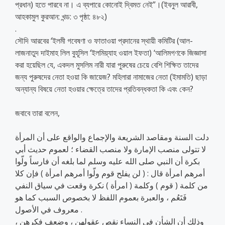
প্রধান) হতে পারবে না। এ ব্যপারে কোনোই দ্বিমত নেই”।(ইবনুল আরাবী,
আহকামুল কুরআন: খন্ড: ৩ পৃষ্ঠা: ৪৮২)
.
সৌদি আরবের ‘ইলমী গবেষণা ও ফাতাওয়া প্রদানের স্থায়ী কমিটির (আল-
লাজনাতুদ দাইমাহ লিল বুহূসিল ‘ইলমিয়্যাহ ওয়াল ইফতা) ‘আলিমগণকে জিজ্ঞাসা
করা হয়েছিল যে, একদল মুসলিম নারী যারা পুরুষের চেয়ে বেশি শিক্ষিত তাদের
জন্য পুরুষদের নেতা হওয়া কি জায়েজ? মহিলারা নামাজের নেতা (ইমামতি) ছাড়া
অন্যান্য বিষয়ে নেতা হওয়ার ক্ষেত্রে তাদের প্রতিবন্ধকতা কি এবং কেন?
জবাবে তারা বলেন,
دلت السنة ومقاصد الشريعة والإجماع والواقع على أن المرأة
لا تتولى منصب الإمارة ولا منصب القضاء ؛ لعموم حديث أبي
بكرة أن النبي صلى الله عليه وسلم لما بلغه أن فارساً ولّوا
أمرهم امرأة قال : ( لن يفلح قوم ولّوا أمرهم امرأة ) فإن كلا
من كلمة ( قوم ) وكلمة ( امرأة ) نكرة وقعت في سياق النفي
فَتَعُم ، والعبرة بعموم اللفظ لا بخصوص السبب كما هو
معروف في الأصول .
وذلك أن الشأن في النساء نقص عقولهن ، وضعف فكرهن ،