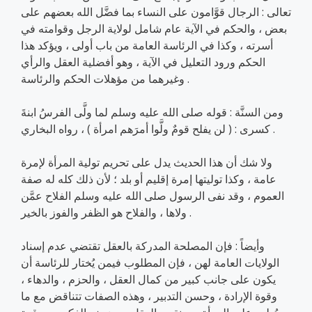
تعالى : الرجال قوَّامون على النساء بما فضَّل الله بعضهم على
بعض ، والحكم في الآية عام شامل لولاية الرجل وقوامته في
أسرته ، وكذا في الرئاسة العامة من باب أولى ، ويؤكد هذا
الحكم ورود التعليل في الآية ، وهو أفضلية العقل والرأي
وغيرهما من مؤهلات الحكم والرئاسة .
ومن السنَّة : قوله صلى الله عليه وسلم لما ولَّى الفرسُ ابنةَ
كسرى : ( لن يفلح قومٌ ولَّوا أمرَهم امرأة ) ، رواه البخاري .
ولا شك أن هذا الحديث يدل على تحريم تولية المرأة لإمرة
عامة ، وكذا توليتها إمرة إقليم أو بلد ؛ لأن ذلك كله له صفة
العموم ، وقد نفى الرسول صلى الله عليه وسلم الفلاح عمَّن
ولاها ، والفلاح هو الظفر والفوز بالخير .
وأيضاً : فإن المصلحة المدركة بالعقل تقتضي عدم إسناد
الولايات العامة لهن ، فإن المطلوب فيمن يُختار للرئاسة أن
يكون على جانب كبير من كمال العقل ، والحزم ، والدهاء ،
وقوة الإرادة ، وحسن التدبير ، وهذه الصفات تتناقض مع ما