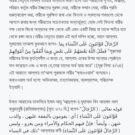
নারীর নেতৃত্ব নিষিদ্ধ হওয়ার অন্যতম কারণ হলো এটি শরীয়তের পূর্ণতা, মাহাত্ম্য,
শরিয়ত কর্তৃক নারীর ইজ্জতের সুরক্ষা দেয়া, নারীকে সম্মান দেয়া, নারীর প্রতি
গুরুত্বারোপ করা, নারীকে সুরক্ষিত রাখা এবং ফিতনা ও স্খলনের পথগুলো থেকে
আগলে রাখার জন্য শরীয়তের সচেতনতার অন্তর্ভুক্ত; হোক সেই ফিতনা নারীর
পক্ষ থেকে কিংবা অন্যদের পক্ষ থেকে এটি এমন একটি বিষয় যা তাকে ক্ষতির হাত
থেকে রক্ষা করে।নারীর নেতৃত্ব হারাম এই মর্মে দলিল হচ্ছে, মহান আল্লাহ
সুবহানাহু তাআলা কুরআনে বলেন- الرِّجَالُ قَوَّامُونَ عَلَى النِّسَاءِ بِمَا
فَضَّلَ اللَّهُ بَعْضَهُمْ عَلَى بَعْضٍ وَبِمَا أَنْفَقُوا مِنْ أَمْوَالِهِمْ “পুরুষেরা
নারীদের উপর কৃর্তত্বশীল এ জন্য যে, আল্লাহ একের উপর অন্যের শ্রেষ্ঠত্ব
দান করেছেন এবং এ জন্য যে,তারা তাদের অর্থ ব্যয় করে”।(সূরা নিসা: ৪/৩৪)
এই আয়াতে আল্লাহ তা‘আলা পুরুষকে নারীর ‘‘ক্বাওওয়াম’’ বলেছেন।
ক্বাওওয়াম অর্থ হলো: অভিভাবক, তত্তাবধায়ক, ব্যবস্থাপক, পরিচালক
ইত্যাদি।
.
উক্ত আয়াতের তাফসিরে ইমাম আবু ‘আব্দুল্লা-হ্ মুহাম্মাদ বিন আহমাদ আল
ক্বুরত্বুবী (রাহিমাহুল্লাহ) [মৃত: ৬৭১ হি.] বলেন-“قوله تعالى : ( الرِّجَالُ
قَوَّامُونَ عَلَى النِّسَاءِ ) أي : يقومون بالنفقة عليهن ، والذب
عنهن ، وأيضاً : فإنَّ فيهم الحكام والأمراء ومن يغزو ، وليس
ذلك في النساء” আল্লাহর বাণী-(الرِّجَالُ قَوَّامُونَ عَلَى النِّسَاءِ )