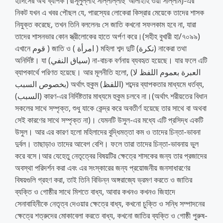
হাদিসের অর্থ ব্যাপক।রাসূলুল্লাহ সাল্লাল্লাহু ‘আলাইহি ওয়া সাল্লাম)-এর
নিকট যখন এ খবর পৌছল যে, পারস্যের লোকেরা কিস্‌রার মেয়েকে তাদের শাসক
নিযুক্ত করেছে, তখন তিনি বললেনঃ সে জাতি কখনো সফলকাম হবে না, যারা
তাদের শাসনভার কোন স্ত্রীলোকের হাতে অর্পণ করে।(সহীহ বুখারী হা/৭০৯৯)
এখানে قوم ) জাতি ও ( امرأة ) মহিলা শব্দ দুটি (نكرة) নাকেরা তথা
অনির্দিষ্ট। যা (سياق النفي) না-বাচক বর্ণনায় ব্যবহৃত হয়েছে। যার ফলে এটি
ব্যাপকার্থে পরিণত হয়েছে। আর মূলনীতি হলো, (العبرة بعموم اللفظ لا
بخصوص السبب) অর্থাৎ হুকুম (اللفظ) শব্দের ব্যাপকতার মাধ্যমে ধর্তব্য,
(السبب) কারণ-এর নির্দিষ্টতার মাধ্যমে হুকুম চলবে না।(অর্থাৎ শরীয়তের বিধান
সকলের সাথে সম্পৃক্ত, শুধু যাকে কেন্দ্র করে অবতীর্ণ হয়েছে তার সাথে বা অথবা
সেই কারণের সাথে সম্পৃক্ত না)। যেমনটি উসুল-এর মধ্যে এটি প্রসিদ্ধ একটি
উসুল। আর এর কারণ হলো মহিলাদের বুদ্ধিমত্তা কম ও তাদের চিন্তা-ভাবনা
দুর্বল। তাছাড়াও তাদের আবেগ বেশি। ফলে তারা তাদের চিন্তা-ভাবনায় ভুল
করে বসে।আর যেহেতু নেতৃত্বের বিষয়টির ক্ষেত্রে শাসকের জন্য তার প্রজাদের
অবস্থা পরিদর্শন করা এবং এর সংস্কারের জন্য প্রয়োজনীয় জনসাধারণের
বিষয়গুলি গ্রহণ করা, তাই তিনি বিভিন্ন অঙ্গরাজ্যে ভ্রমণ করতে ও জাতির
ব্যক্তি ও গোষ্ঠীর সাথে মিশতে বাধ্য, আবার কখনও কখনও জিহাদে
সেনাবাহিনীকে নেতৃত্ব দেওয়ার ক্ষেত্রে বাধ্য, কখনো চুক্তি ও সন্ধি সম্পাদনের
ক্ষেত্রে শত্রুদের মোকাবেলা করতে বাধ্য, কখনো জাতির ব্যক্তি ও গোষ্ঠী পুরুষ-