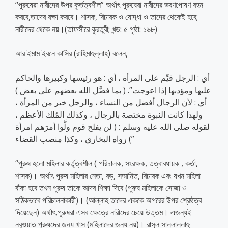
“পুরুষেরা নারীদের উপর কৃর্তত্বশীল” অর্থাৎ পুরুষেরা নারীদের ভরণপোষণ বহন
করবে,তাদের রক্ষা করবে। শাসক, বিচারক ও যোদ্ধা ও তাদের থেকেই হবে;
নারীদের থেকে নয়।(তাফসীরে কুরতুবী; খন্ড: ৫ পৃষ্ঠা: ১৬৮)
আর ইমাম ইবনে কাসির (রাহিমাহুল্লাহ) বলেন,
أي : الرجل قيِّم على المرأة ، أي : هو رئيسها وكبيرها والحاكم
عليها ومؤدبها إذا اعوجت”. ( بما فضَّل الله بعضهم على بعض )
أي : لأن الرجال أفضل من النساء ، والرجل خير من المرأة ،
ولهذا كانت النبوة مختصة بالرجال ، وكذلك المُلك الأعظم ،
لقوله صلى الله عليه وسلم : ( لن يفلح قوم ولَّوا أمرَهم امرأة
) رواه البخاري ، وكذا منصب القضاء”
“পুরুষ হলো মহিলার কর্তৃত্বশীল ( পরিচালক, সংরক্ষক, তত্বাবধায়ক , কর্তা,
শাসক)। অর্থাৎ পুরুষ মহিলার নেতা, বড়, সম্মানিত, বিচারক এবং যখন মহিলা
বাঁকা হবে তখন পুরুষ তাকে আদব শিক্ষা দিবে (পুরুষ মহিলাকে সোজা ও
সঠিকভাবে পরিচালনাকারী)। (আল্লাহ তাদের এককে অপরের উপর শ্রেষ্ঠত্ব
দিয়েছেন) অর্থাৎ,পুরুষরা এসব ক্ষেত্রে নারীদের চেয়ে উত্তম। এজন্যই
নবুওয়াত পুরুষদের জন্য খাস (মহিলাদের জন্য নয়)। রাসূল সাল্লাল্লাহু