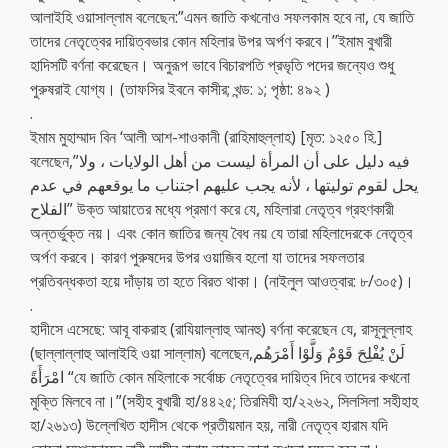
আলাইহি ওয়াসাল্লাম বলেছেন:”এমন জাতি কখনোও সফলকাম হবে না, যে জাতি
তাদের নেতৃত্বের দায়িত্বভার কোন মহিলার উপর অর্পণ করবে।’’ইমাম বুখারী
হাদিসটি বর্ণনা করেছেন। অনুরূপ ভাবে বিচারপতি প্রভৃতি পদের জন্যেও শুধু
পুরুষরাই যোগ্য। (তাফসির ইবনে কাসীর; খন্ড: ১; পৃষ্ঠা: ৪৯২ )
.
ইমাম মুহাম্মাদ বিন ‘আলী আশ-শাওকানী (রাহিমাহুল্লাহ) [মৃত: ১২৫০ হি.]
বলেছেন,”فيه دليل على أن المرأة ليست من أهل الولايات ، ولا
يحل لقوم توليتها ، لأنه يجب عليهم اجتناب ما يوقعهم في عدم
الفلاح” উক্ত আয়াতের মধ্যে প্রমাণ করে যে, মহিলারা নেতৃত্ব গ্রহণকারী
অন্তর্ভুক্ত নয়। এবং কোন জাতির জন্য বৈধ নয় যে তারা মহিলাদেরকে নেতৃত্ব
অর্পণ করবে। কারণ পুরুষদের উপর ওয়াজিব হলো যা তাদের সফলতার
প্রতিবন্ধকতা হয়ে দাঁড়ায় তা হতে বিরত থাকা। (নাইলুল আওত্বার: ৮/৩০৫)।
.
হাদীসে এসেছে: আবূ বাকরাহ (রাযিয়াল্লাহু আনহু) বর্ণনা করেছেন যে, রাসূলুল্লাহ
(ছাল্লাল্লাহু আলাইহি ওয়া সাল্লাম) বলেছেন,لَنْ يُفْلِحَ قَوْمٌ وَلَّوْا أَمْرَهُم
امْرَأَةً “যে জাতি কোন মহিলাকে সর্বোচ্চ নেতৃত্বের দায়িত্ব দিবে তাদের কখনো
মুক্তি মিলবে না।”(সহীহ বুখারী হা/৪৪২৫; তিরমিযী হা/২২৬২, সিলসিলা সহীহাহ
হা/২৬১৩) উল্লেখিত হাদীস থেকে প্রতীয়মান হয়, নারী নেতৃত্ব হারাম যদি