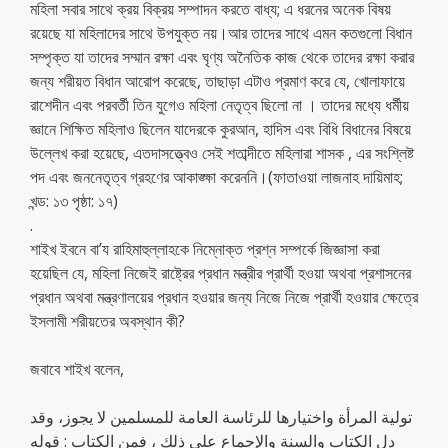
মহিলা সবার সাথে ক্রয় বিক্রয় সম্পাদন করতে বাধ্য; এ ধরনের অনেক বিষয়
রয়েছে যা মহিলাদের সাথে উপযুক্ত নয়।আর তাদের সাথে এমন কতগুলো বিধান
সম্পৃক্ত যা তাদের সম্মান রক্ষা এবং ঘৃণ্য অনৈতিক কাজ থেকে তাদের রক্ষা করার
জন্য শরীয়ত বিধান আরোপ করেছে, তাছাড়া এটাও প্রমাণ করে যে, খোলাফায়ে
রাশেদীন এবং পরবর্তী তিন যুগেও মহিলা নেতৃত্ব ছিলো না । তাদের মধ্যে ধর্মীয়
জ্ঞানে শিক্ষিত মহিলাও ছিলেন যাদেরকে কুরআন, হাদিস এবং বিধি বিধানের বিষয়ে
উল্লেখ করা হয়েছে, এতদাসত্ত্বেও সেই শতাব্দীতে মহিলারা শাসক , এর সংশ্লিষ্ট
পদ এবং জননেতৃত্ব গ্রহণের আকাঙ্ক্ষা করেননি।(ফাতাওয়া লাজনাহ দায়িমাহ;
খন্ড: ১৩ পৃষ্ঠা: ১৭)
.
শাইখ ইবনে বা’য রাহিমাহুল্লাহকে নিম্নোক্ত প্রশ্ন সম্পর্কে জিজ্ঞাসা করা
হয়েছিল যে, মহিলা নিজেই রাষ্ট্রের প্রধান মন্ত্রীর প্রার্থী হওয়া অথবা প্রশাসনের
প্রধান অথবা মন্ত্রণালয়ের প্রধান হওয়ার জন্য নিজে নিজে প্রার্থী হওয়ার ক্ষেত্রে
ইসলামী শরীয়তের অবস্থান কী?
জবাবে শাইখ বলেন,
تولية المرأة واختيارها للرئاسة العامة للمسلمين لا يجوز، وقد
دل الكتاب والسنة والإجماع على ذلك ، فمن الكتاب : قوله