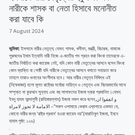
নারীকে শাসক বা নেতা হিসাবে মনোনীত
করা যাবে কি
7 August 2024
ভূমিকা:
ইসলামে নারীর নেতৃত্ব; যেমন: শাসক, খলীফা, মন্ত্রী, বিচারক, নামাজে
পুরুষদের ইমাম ইত্যাদি নারী নিজে এ-জাতীয় পদ গ্রহন করা কিংবা তাদেরকে এ-
জাতীয় নির্বাচিত করা জায়েজ নেই, যদি কোন নারী নেতৃত্বের আসনে বসেন কিংবা
কোন ব্যাক্তি বা গোষ্ঠী যদি নারীকে নেতৃত্বের আসনে বসাতে সহায়তা করে
তাহলে তারাও গুনাহের অংশীদার হবে। আর নারীর নেতৃত্ব নিষিদ্ধ এই
(নিষেধাজ্ঞা) হলো মূলত রাষ্ট্রের সর্বোচ্চ দায়িত্ব ও নেতৃত্ব এবং বিচারকার্যের সাথে
সম্পৃক্ত যা কুরআন সুন্নাহ এবং বহু সালাফদের ইজমা দ্বারা প্রমানিত।যেমন:
ইবনু হাযম আন্দালুসী (রাহিমাহুল্লাহ) ইজমা নকল করে বলেন,و اتفقوا ان
الامامة لا تجوز لامراة –”সকল ওলামায়ে কেরাম এব্যপারে একমত যে,
কোনো নারীর জন্য ‘রাষ্ট্র প্রধান’ হওয়া জায়েয নয়”(মারাতিবুল ইজমা, ইবনে
হাযাম পৃষ্ঠা: ১২৬)
.