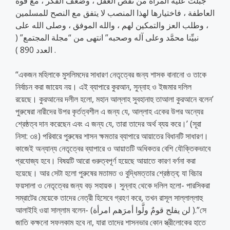
جُبلت عليه المرأة من نقص العقل ، وضعف الفكر ، مع قوة
العاطفة ، فاختيارها لهذا المنصب لا يتفق مع النصح للمسلمين
، وطلب العز والتمكين لهم ، والله الموفق ، وصلى الله على
نبيِّنا محمَّد وعلى آله وصحبه” انتهى من “مجلة المجتمع” (
العدد 890 ) .
“একজন মহিলাকে মুসলিমদের সাধারণ নেতৃত্বের জন্য শাসক বানানো ও তাকে
নির্বাচন করা জায়েয নয়। এই ব্যাপারে কুরআন, সুন্নাহ ও ইজমার দলিল
রয়েছে। কুরআনের দলীল হলো, মহান আল্লাহ সুবহানাহু তাআলা কুরআনে বলেন’
পুরুষেরা নারীদের উপর কৃর্তত্বশীল এ জন্য যে, আল্লাহ একের উপর অন্যের
শ্রেষ্ঠত্ব দান করেছেন এবং এ জন্য যে, তারা তাদের অর্থ ব্যয় করে।’ (সূরা
নিসা: ৩৪) পরিবারে পুরুষের শাসন ক্ষমতার ব্যাপারে আয়াতের বিধানটি সাধারণ।
কাজেই অন্যান্য নেতৃত্বের ব্যাপারে ও আয়াতটি অধিকতর বেশি যৌক্তিকভাবে
প্রযোজ্য হবে। বিষয়টি আরো গুরুত্বপূর্ণ হয়েছে আয়াতে কারণ বর্ণনা করা
হয়েছে। আর সেটা হলো পুরুষের মতামত ও বুদ্ধিমত্তার শ্রেষ্ঠত্ব; যা বিচার
ফয়সালা ও নেতৃত্বের জন্য বড় সহায়ক। সুন্নাহ থেকে দলিল হলো- পারসিকরা
সম্রাটের মেয়েকে তাদের নেত্রী হিসেবে গ্রহণ করে, তখন রাসূল সাল্লাল্লাহু
আলাইহি ওয়া সাল্লাম বলেন- (لن يفلح قومٌ ولَّوا أمرَهم امرأة ).”সে
জাতি কক্ষনো সফলকাম হবে না, যারা তাদের শাসনভার কোন স্ত্রীলোকের হাতে