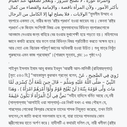
والمرأة عورة ، لا تصلح للبروز ، وتعجز لضعفها عند القيام
بأكثر الأمور ، ولأن المرأة ناقصة ، والإمامة والقضاء من كمال
الولايات ، فلا يصلح لها إلا الكامل من الرجال “মুসলীম উম্মাহ এ
ব্যপারে একমত যে, নারীর জন্য ‘রাষ্ট্র প্রধান’ হওয়া জায়েয নয়। কেননা ‘রাষ্ট্র
প্রধান’-কে জিহাদ সংশ্লিষ্ট বিষয় এবং মুসলমানদের বিভিন্ন ব্যপারগুলোকে
আনজাম দেওয়ার জন্য বাহিরে বের হওয়ার মুখাপেক্ষী হয়ে পড়তে হয়। মহিলাদের
জ্ঞানে কমতি রয়েছে যার ফলে তারা বিভিন্ন বিষয় প্রতিষ্ঠিত করতে অক্ষম হবে।
আর নেতা এবং বিচারক পরিপূর্ণ জ্ঞানের অধিকারী হওয়া উচিত। শুধু মাত্র নিখুঁত
পুরুষদের এমন কাজ প্রযোজ্য”।(শারহুস সুন্নাহ, খন্ড: ১০ পৃষ্ঠা:৭৭)
.
শাইখুল ইসলাম ইমাম আবূ বাকার ইবনুল ‘আরাবী আল-মালিকী (রাহিমাহুল্লাহ)
[মৃত: ৫৪৩ হি.] “আহকামুল কুরআন গ্রন্থে বলেন, رُوِيَ فِي الصَّحِيحِ ، عَنْ
النَّبِيِّ – صَلَّى اللَّهُ عَلَيْهِ وَسَلَّمَ – قَالَ حِينَ بَلَغَهُ أَنَّ كِسْرَى لَمَّا
مَاتَ وَلَّى قَوْمُهُ بِنْتَهُ:( لَنْ يُفْلِحَ قَوْمٌ وَلَّوْا أَمْرَهُمْ امْرَأَةً ) ، وَهَذَا
نَصٌّ فِي أَنَّ الْمَرْأَةَ لَا تَكُونُ خَلِيفَةً “সহীহ হাদিসে বর্নিত আছে যে,নবী
(সাল্লাল্লাহু ‘আলাইহি ওয়া সাল্লাম)-এর নিকট যখন এ খবর পৌছল যে,
পারস্যের লোকেরা কিস্‌রার মেয়েকে তাদের শাসক নিযুক্ত করেছে, তখন তিনি
বললেন,সে জাতি কখনো সফলকাম হবে না, যারা তাদের শাসনভার কোন
স্ত্রীলোকের হাতে অর্পণ করে। হাদীসটি এ কথারই দলিল যে, নারী খলীফা (রাষ্ট্র