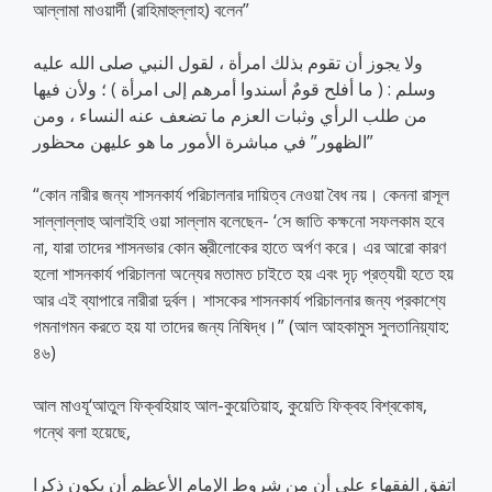
আল্লামা মাওয়ার্দী (রাহিমাহুল্লাহ) বলেন”
ولا يجوز أن تقوم بذلك امرأة ، لقول النبي صلى الله عليه
وسلم : ( ما أفلح قومٌ أسندوا أمرهم إلى امرأة ) ؛ ولأن فيها
من طلب الرأي وثبات العزم ما تضعف عنه النساء ، ومن
الظهور” في مباشرة الأمور ما هو عليهن محظور”
“কোন নারীর জন্য শাসনকার্য পরিচালনার দায়িত্ব নেওয়া বৈধ নয়। কেননা রাসূল
সাল্লাল্লাহু আলাইহি ওয়া সাল্লাম বলেছেন- ‘সে জাতি কক্ষনো সফলকাম হবে
না, যারা তাদের শাসনভার কোন স্ত্রীলোকের হাতে অর্পণ করে। এর আরো কারণ
হলো শাসনকার্য পরিচালনা অন্যের মতামত চাইতে হয় এবং দৃঢ় প্রত্যয়ী হতে হয়
আর এই ব্যাপারে নারীরা দুর্বল। শাসকের শাসনকার্য পরিচালনার জন্য প্রকাশ্যে
গমনাগমন করতে হয় যা তাদের জন্য নিষিদ্ধ।” (আল আহকামুস সুলতানিয়্যাহ:
৪৬)
আল মাওযূ‘আতুল ফিক্বহিয়াহ আল-কুয়েতিয়াহ, কুয়েতি ফিক্বহ বিশ্বকোষ,
গন্থে বলা হয়েছে,
اتفق الفقهاء على أن من شروط الإمام الأعظم أن يكون ذكرا