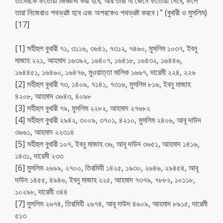
তাদেরকে ফতোয়া জিজ্ঞাসা করা হবে, আর তারা না জেনে ফতোয়া দেবে, ফলে
তারা নিজেরাও পথভ্রষ্ট হবে এবং অপরকেও পথভ্রষ্ট করবে।” (বুখারী ও মুসলিম)
[17]
[1] সহীহুল বুখারী ৭১, ৩১১৬, ৩৬৪১, ৭৩১২, ৭৪৬০, মুসলিম ১০৩৭, ইবনু
মাজাহ ২২১, আহমাদ ১৬৩৯২, ১৬৪০৭, ১৬৪১৮, ১৬৪৩২, ১৬৪৪৬,
১৬৪৪৫১, ১৬৪৬০, ১৬৪৭৬, মুওয়াত্তা মালিক ১৬৬৭, দারেমী ২২৪, ২২৬
[2] সহীহুল বুখারী ৭৩, ১৪০৯, ৭১৪১, ৭৩১৬, মুসলিম ৮১৬, ইবনু মাজাহ
৪২০৮, আহমাদ ৩৬৪৩, ৪০৯৮
[3] সহীহুল বুখারী ৭৯, মুসলিম ২২৮২, আহমাদ ২৭৬৮২
[4] সহীহুল বুখারী ২৯৪২, ৩০০৯, ৩৭০১, ৪২১০, মুসলিম ২৪০৬, আবূ দাউদ
৩৬৬১, আহমাদ ২২৩১৪
[5] সহীহুল বুখারী ১০৭, ইবনু মাজাহ ৩৬, আবূ দাউদ ৩৬৫১, আহমাদ ১৪১৬,
১৪৩১, দারেমী ২৩৩
[6] মুসলিম ২৬৯৯, ২৭০০, তিরমিযী ১৪২৫, ১৯৩০, ২৬৪৬, ২৯৪৫৪, আবূ
দাউদ ১৪৫৫, ৪৯৪৬, ইবনু মাজাহ ২২৫, আহমাদ ৭৩৭৯, ৭৮৮২, ১০১১৮,
১০২৯৮, দারেমী ৩৪৪
[7] মুসলিম ২৬৭৪, তিরমিযী ২৬৭৪, আবূ দাউদ ৪৬০৯, আহমাদ ৮৯১৫, দারেমী
৫১৩