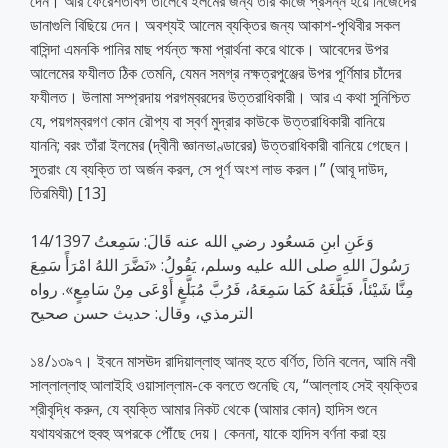
দেন। আর ফেরেশতাবর্গ তালেবে ইলমের জন্য তার কাজে প্রসন্ন হয়ে নিজেদের
ডানাগুলি বিছিয়ে দেন। অবশ্যই আলেম ব্যক্তির জন্য আকাশ-পৃথিবীর সকল
বাসিন্দা এমনকি পানির মাছ পর্যন্ত ক্ষমা প্রার্থনা করে থাকে। আবেদের উপর
আলেমের ফযীলত ঠিক তেমনি, যেমন সমগ্র নক্ষত্রপুঞ্জের উপর পূর্ণিমার চাঁদের
ফযীলত। উলামা সম্প্রদায় পরগম্বরদের উত্তরাধিকারী। আর এ কথা সুনিশ্চিত
যে, পয়গম্বরগণ কোন রৌপ্য বা স্বর্ণ মুদ্রার কাউকে উত্তরাধিকারী বানিয়ে
যাননি; বরং তাঁরা ইলমের (দ্বীনী জ্ঞানভাণ্ডারের) উত্তরাধিকারী বানিয়ে গেছেন।
সুতরাং যে ব্যক্তি তা অর্জন করল, সে পূর্ণ অংশ লাভ করল।” (আবূ দাউদ,
তিরমিযী) [13]
14/1397 وَعَنِ ابنِ مَسعُود رضي الله عنه قَالَ: سَمِعتُ
رَسُولَ اللهِ صلى الله عليه وسلم، يَقُولُ: «نَضَّرَ اللهُ امْرَأً سَمِعَ
مِنَّا شَيْئاً، فَبَلَّغَهُ كَمَا سَمِعَهُ، فَرُبَّ مُبَلَّغٍ أَوْعَى مِنْ سَامِعٍ». رواه
الترمذي، وقال: حديث حسن صحيح
১৪/১৩৯৭। ইবনে মাসঊদ রাদিয়াল্লাহু আনহু হতে বর্ণিত, তিনি বলেন, আমি নবী
সাল্লাল্লাহু আলাইহি ওয়াসাল্লাম-কে বলতে শুনেছি যে, “আল্লাহ সেই ব্যক্তির
শ্রীবৃদ্ধি করুন, যে ব্যক্তি আমার নিকট থেকে (আমার কোন) হাদিস শুনে
যথাযথরূপে হুবহু অপরকে পৌঁছে দেয়। কেননা, যাকে হাদিস বর্ণনা করা হয়