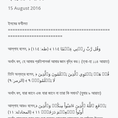
15 August 2016
ইলমের ফযীলত
===========================================
=======================
আল্লাহ বলেন, ﴿ وَقُل رَّبِّ زِدۡنِي عِلۡمٗا ١١٤ ﴾ (طه: ١١٤)
অর্থাৎ বল, হে আমার প্রতিপালক! আমার জ্ঞান বৃদ্ধি কর। (ত্বা-হা ১১৪ আয়াত)
তিনি অন্যত্র বলেন, ﴿ قُلۡ هَلۡ يَسۡتَوِي ٱلَّذِينَ يَعۡلَمُونَ وَٱلَّذِينَ
لَا يَعۡلَمُونَۗ ٩ ﴾ (الزمر: ٩)
অর্থাৎ বল, যারা জানে এবং যারা জানে না তারা কি সমান? (যুমার ৯ আয়াত)
আল্লাহ আরও বলেন,﴿ يَرۡفَعِ ٱللَّهُ ٱلَّذِينَ ءَامَنُواْ مِنكُمۡ وَٱلَّذِينَ
أُوتُواْ ٱلۡعِلۡمَ دَرَجَٰتٖۚ ١١ ﴾ (المجادلة: ١١)