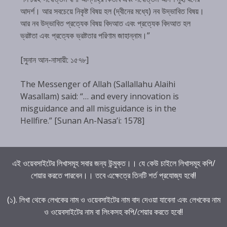
আদর্শ। আর সবচেয়ে নিকৃষ্ট বিষয় হল (দ্বীনের মধ্যে) নব উদ্ভাবিত বিষয়।
আর নব উদ্ভাবিত প্রত্যেক বিষয় বিদআত এবং প্রত্যেক বিদআত হল
ভ্রষ্টতা এবং প্রত্যেক ভ্রষ্টতার পরিণাম জাহান্নাম।”
[সুনান আন-নাসায়ী: ১৫৭৮]
The Messenger of Allah (Sallallahu Alaihi
Wasallam) said: “… and every innovation is
misguidance and all misguidance is in the
Hellfire.” [Sunan An-Nasa’i: 1578]
এই ওয়েবসাইটের লিখাসমূহ সবার জন্য উন্মুক্ত।। যে কেউ চাইলে লিখাসমূহ কপি/
শেয়ার করতে পারবেন।। তবে এক্ষেত্রে তিনটি শর্ত প্রযোজ্য হবে!!
(১). লিখা থেকে লেখকের নাম ও ওয়েবসাইটের নাম বাদ দেওয়া যাবেনা এবং লেখকের নাম
ও ওয়েবসাইটের নাম বা লিংকসহ কপি/শেয়ার করতে হবে!!