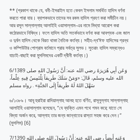
** (প্রকাশ থাকে যে, বনী-ইসরাইল হতে কেবল ইসলাম সমর্থিত হাদিস বর্ণনা
করতে পারা যায়। ব্যাপকভাবে তাদের সব রকম হাদিস গ্রহণ করা সমীচীন নয়।
আর রসূল সাল্লাল্লাহু আলাইহি ওয়াসাল্লাম-এর নামে মিথ্যা আরোপ করা
কঠোরভাবে নিষিদ্ধ। ফলে হাদিস অতি সতর্কভাবে বর্ণনা করা আবশ্যক এবং জাল
ও দুর্বল হাদিস থেকে বিরত থাকা নৈতিক কর্তব্য। সহীহ-দ্ব‘ঈফ হাদিসের গ্রন্থ
ও কম্পিউটার পোগ্রাম বর্তমানে প্রায় সর্বত্র সুলভ। সুতরাং হাদিস সম্বন্ধেও
যাচাই-বাছাই করা মুসলিমদের একটি দ্বীনী কর্তব্য।)
6/1389 وَعَن أَبِي هُرَيرَةَ رضي الله عنه: أَنَّ رَسُولَ اللهِ صلى
الله عليه وسلم، قَالَ: «وَمَنْ سَلَكَ طَرِيقاً يَلْتَمِسُ فِيهِ عِلْماً،
سَهَّلَ اللهُ لَهُ طَرِيقاً إِلَى الجَنَّةِ» . رواه مسلم
৬/১৩৮৯। আবূ হুরাইরা রাদিয়াল্লাহু আনহু হতে বর্ণিত, রাসূলুল্লাহ সাল্লাল্লাহু
আলাইহি ওয়াসাল্লাম বলেছেন, “যে ব্যক্তি এমন পথে গমন করে; যাতে সে
বিদ্যা অর্জন করে, আল্লাহ তার জন্য জান্নাতের রাস্তা সহজ করে দেন।”
(মুসলিম) [6]
7/1390 وَعَنه أَيضاً رضي الله عنه: أَنَّ رَسُولَ اللهِ صلى الله