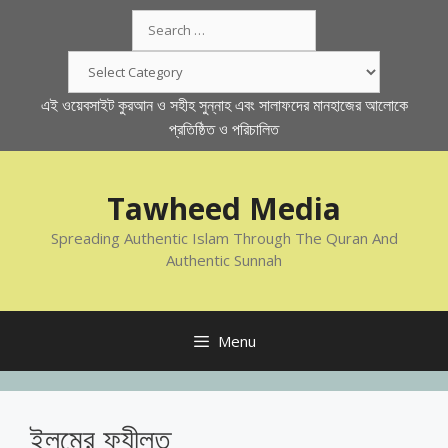
Skip
Search
to
for:
content
Categories
এই ওয়েবসাইট কুরআন ও সহীহ সুন্নাহ এবং সালাফদের মানহাজের আলোকে
প্রতিষ্ঠিত ও পরিচালিত
Tawheed Media
Spreading Authentic Islam Through The Quran And
Authentic Sunnah
Menu
ইলমের ফযীলত