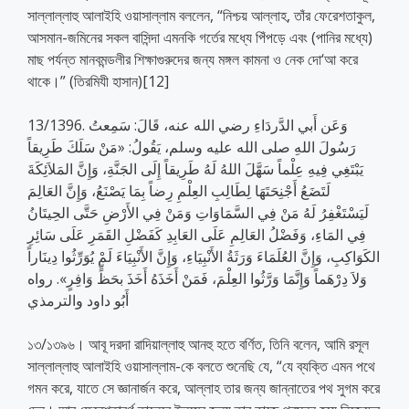
সাল্লাল্লাহু আলাইহি ওয়াসাল্লাম বললেন, “নিশ্চয় আল্লাহ, তাঁর ফেরেশতাকুল,
আসমান-জমিনের সকল বাসিন্দা এমনকি গর্তের মধ্যে পিঁপড়ে এবং (পানির মধ্যে)
মাছ পর্যন্ত মানবমন্ডলীর শিক্ষাগুরুদের জন্য মঙ্গল কামনা ও নেক দো‘আ করে
থাকে।” (তিরমিযী হাসান)[12]
13/1396. وَعَن أَبي الدَّردَاءِ رضي الله عنه، قَالَ: سَمِعتُ
رَسُولَ اللهِ صلى الله عليه وسلم، يَقُولُ: «مَنْ سَلَكَ طَرِيقاً
يَبْتَغِي فِيهِ عِلْماً سَهَّلَ اللهُ لَهُ طَرِيقاً إِلَى الجَنَّةِ، وَإِنَّ المَلاَئِكَةَ
لَتَضَعُ أَجْنِحَتَهَا لِطَالِبِ العِلْمِ رِضاً بِمَا يَصْنَعُ، وَإِنَّ العَالِمَ
لَيَسْتَغْفِرُ لَهُ مَنْ فِي السَّمَاوَاتِ وَمَنْ فِي الأَرْضِ حَتَّى الحِيتَانُ
فِي المَاءِ، وَفَضْلُ العَالِمِ عَلَى العَابِدِ كَفَضْلِ القَمَرِ عَلَى سَائِرِ
الكَوَاكِبِ، وَإِنَّ العُلَمَاءَ وَرَثَةُ الأَنْبِيَاءِ، وَإِنَّ الأَنْبِيَاءَ لَمْ يُوَرِّثُوا دِينَاراً
وَلاَ دِرْهَماً وَإِنَّمَا وَرَّثُوا العِلْمَ، فَمَنْ أَخَذَهُ أَخَذَ بحَظٍّ وَافِرٍ». رواه
أَبُو داود والترمذي
১৩/১৩৯৬। আবূ দরদা রাদিয়াল্লাহু আনহু হতে বর্ণিত, তিনি বলেন, আমি রসূল
সাল্লাল্লাহু আলাইহি ওয়াসাল্লাম-কে বলতে শুনেছি যে, “যে ব্যক্তি এমন পথে
গমন করে, যাতে সে জ্ঞানার্জন করে, আল্লাহ তার জন্য জান্নাতের পথ সুগম করে