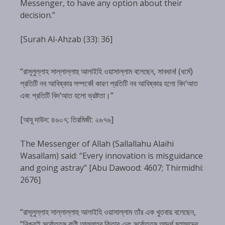
Messenger, to have any option about their
decision.”
[Surah Al-Ahzab (33): 36]
“রাসূলুল্লাহ সাল্লাল্লাহু আলাইহি ওয়াসাল্লাম বলেছেন, সাবধান! (ধর্মে)
প্রতিটি নব আবিষ্কার সম্পর্কে! কারণ প্রতিটি নব আবিষ্কার হলো বিদ‘আত
এবং প্রতিটি বিদ‘আত হলো ভ্রষ্টতা।”
[আবূ দাউদ: ৪৬০৭; তিরমিজী: ২৬৭৬]
The Messenger of Allah (Sallallahu Alaihi
Wasallam) said: “Every innovation is misguidance
and going astray” [Abu Dawood: 4607; Thirmidhi:
2676]
“রাসূলুল্লাহ সাল্লাল্লাহু আলাইহি ওয়াসাল্লাম তাঁর এক খুতবায় বলেছেন,
“নিশ্চয়ই সর্বোত্তম বাণী আল্লাহ্‌র কিতাব এবং সর্বোত্তম আদর্শ মুহাম্মদের