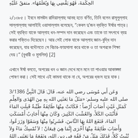
الحِكْمَةَ، فَهُوَ يَقْضِي بِهَا وَيُعَلِّمُهَا». متفقٌ عَلَيْهِ
২/১৩৮৫। ইবনে মাসঊদ রাদিয়াল্লাহু আনহু হতে বর্ণিত, তিনি বলেন রাসূলুল্লাহ
সাল্লাল্লাহু আলাইহি ওয়াসাল্লাম বলেছেন, “কেবল দু’জন ব্যক্তি ঈর্ষার পাত্র।
সেই ব্যক্তি যাকে আল্লাহ ধন-সম্পদ দান করেছেন এবং তাকে তা সৎপথে ব্যয়
করার শক্তিও দিয়েছেন। আর সেই লোক যাকে আল্লাহ জ্ঞান-বুদ্ধি দান
করেছেন, যার বদৌলতে সে বিচার-ফায়সালা করে থাকে ও তা অপরকে শিক্ষা
দেয়।” (বুখারী ও মুসলিম) [2]
এখানে ঈর্ষা বলতে, অপরের ধন ও জ্ঞান দেখে মনে মনে তা পাওয়ার আকাঙ্ক্ষা
পোষণ করা। সেই সাথে এই কামনা থাকে না যে, অপরের ধ্বংস হয়ে যাক।
3/1386 وَعَن أَبي مُوسَى رضي الله عنه، قَالَ: قَالَ النَّبِيُّ
صلى الله عليه وسلم: «مَثَلُ مَا بَعَثَنِي الله بِهِ مِنَ الهُدَى وَالعِلْمِ
كَمَثَلِ غَيْثٍ أَصَابَ أَرْضاً ؛ فَكَانَتْ مِنْهَا طَائِفَةٌ طَيِّبةٌ قَبِلَتِ المَاءَ
فَأَنْبَتَتِ الكَلأَ، وَالعُشْبَ الكَثِيرَ، وَكَانَ مِنْهَا أَجَادِبُ أَمْسَكَتِ
المَاءَ، فَنَفَعَ اللهُ بِهَا النَّاسَ، فَشَرِبُوا مِنْهَا وَسَقَوْا وَزَرَعُوا،
وَأَصَابَ طَائِفَةً مِنْهَا أُخْرَى إِنَّمَا هِيَ قِيعَانٌ ؛ لاَ تُمْسِكُ مَاءً وَلاَ
تُنْبِتُ كَلأً، فَذَلِكَ مَثَلُ مَنْ فَقُهَ فِي دِينِ اللهِ، وَنَفَعَهُ مَا بَعَثَنِي اللهُ