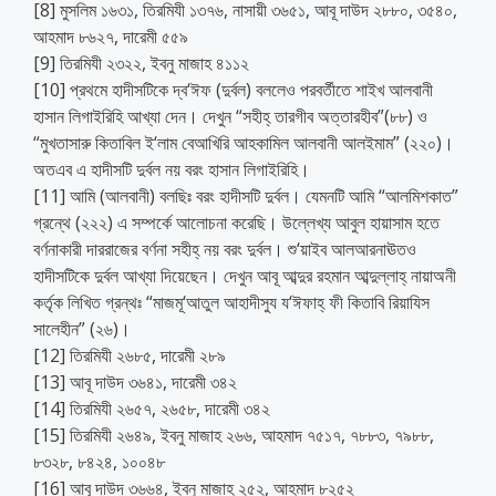
[8] মুসলিম ১৬৩১, তিরমিযী ১৩৭৬, নাসায়ী ৩৬৫১, আবূ দাউদ ২৮৮০, ৩৫৪০,
আহমাদ ৮৬২৭, দারেমী ৫৫৯
[9] তিরমিযী ২৩২২, ইবনু মাজাহ ৪১১২
[10] প্রথমে হাদীসটিকে দ্ব‘ঈফ (দুর্বল) বললেও পরবর্তীতে শাইখ আলবানী
হাসান লিগাইরিহি আখ্যা দেন। দেখুন “সহীহ্ তারগীব অত্তারহীব”(৮৮) ও
“মুখতাসারু কিতাবিল ই‘লাম বেআখিরি আহকামিল আলবানী আলইমাম” (২২০)।
অতএব এ হাদীসটি দুর্বল নয় বরং হাসান লিগাইরিহি।
[11] আমি (আলবানী) বলছিঃ বরং হাদীসটি দুর্বল। যেমনটি আমি “আলমিশকাত”
গ্রন্থে (২২২) এ সম্পর্কে আলোচনা করেছি। উল্লেখ্য আবুল হায়াসাম হতে
বর্ণনাকারী দাররাজের বর্ণনা সহীহ্ নয় বরং দুর্বল। শু‘য়াইব আলআরনাঊতও
হাদীসটিকে দুর্বল আখ্যা দিয়েছেন। দেখুন আবূ আব্দুর রহমান আব্দুল্লাহ্ নায়াঅনী
কর্তৃক লিখিত গ্রন্থঃ “মাজমূ‘আতুল আহাদীসুয য‘ঈফাহ্ ফী কিতাবি রিয়াযিস
সালেহীন” (২৬)।
[12] তিরমিযী ২৬৮৫, দারেমী ২৮৯
[13] আবূ দাউদ ৩৬৪১, দারেমী ৩৪২
[14] তিরমিযী ২৬৫৭, ২৬৫৮, দারেমী ৩৪২
[15] তিরমিযী ২৬৪৯, ইবনু মাজাহ ২৬৬, আহমাদ ৭৫১৭, ৭৮৮৩, ৭৯৮৮,
৮৩২৮, ৮৪২৪, ১০০৪৮
[16] আবূ দাউদ ৩৬৬৪, ইবনু মাজাহ ২৫২, আহমাদ ৮২৫২