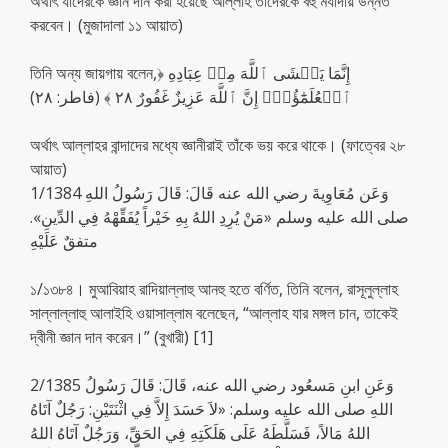
অর্থাৎ যাদেরকে জ্ঞান দান করা হয়েছে আল্লাহ তাদেরকে বহু মর্যাদায় উন্নত
করবেন। (মুজাদালা ১১ আয়াত)
তিনি অন্য জায়গায় বলেন,﴿ إِنَّمَا يَخۡشَى ٱللَّهَ مِنۡ عِبَادِهِ
ٱلۡعُلَمَٰٓؤُاْۗ إِنَّ ٱللَّهَ عَزِيزٌ غَفُورٌ ٢٨ ﴾ (فاطر: ٢٨)
অর্থাৎ আল্লাহর বান্দাদের মধ্যে জ্ঞানীরাই তাঁকে ভয় করে থাকে। (ফাত্বের ২৮
আয়াত)
1/1384 وَعَن مُعَاوِيةَ رضي الله عنه قَالَ: قَالَ رَسُولُ اللهِ
صلى الله عليه وسلم «مَنْ يُرِدِ اللهُ بِهِ خَيْراً يُفَقِّهْهُ فِي الدِّينِ».
متفقٌ عَلَيْهِ
১/১৩৮৪। মুআবিয়াহ রাদিয়াল্লাহু আনহু হতে বর্ণিত, তিনি বলেন, রাসূলুল্লাহ
সাল্লাল্লাহু আলাইহি ওয়াসাল্লাম বলেছেন, “আল্লাহ যার মঙ্গল চান, তাকেই
দ্বীনী জ্ঞান দান করেন।” (বুখারী) [1]
2/1385 وَعَنِ ابنِ مَسعُود رضي الله عنه، قَالَ: قَالَ رَسُولُ
اللهِ صلى الله عليه وسلم: «لاَ حَسَدَ إِلاَّ فِي اثْنَتَيْنِ: رَجُلٌ آتَاهُ
اللهُ مَالاً، فَسَلَّطَهُ عَلَى هَلَكَتِهِ فِي الحَقِّ، وَرَجُلٌ آتَاهُ اللهُ