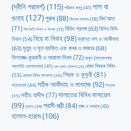
পাপ বা
(দ্বীনি পরামর্শ)
(115)
পরিধান বস্তু
(41)
গুনাহ
(127)
পুরুষ
(88)
বিদ’আত
ফিতনা-ফাসাদ
(38)
(71)
বিবিধ প্রসঙ্গ
(63)
বিবিধ বিধি-
বিদ’আতি দিবস ও উৎসব
(33)
বিয়ে বা বিবাহ
(98)
ভ্রান্ত দল ও আকীদাহ
বিধান
(54)
মৃত্যু ও মৃত ব্যক্তি এবং কবর ও মাজার
(68)
(63)
যিলহজ্জ-কুরবানী ও আরাফা দিবস
(72)
রাসূল {সাল্লাল্লাহু
রোজা বিষয়ক বিবিধ
আলাইহি ওয়াসাল্লাম}
(41)
রোগ ব্যাধি ও চিকিৎসা
(26)
শিরক ও কুফুরী
(81)
(53)
রোজার বিবিধ মাসয়ালা
(36)
সঠিক আকীদাহ ও মানহাজ
(92)
সচেতনতা
(44)
সন্তান
সালাতের বিবিধ মাসায়েল
সহীহ হাদীস
(77)
(35)
(99)
স্বামী-স্ত্রী
(84)
হজ্জ ও ওমরাহ্‌
(43)
সুন্নাহ
(34)
হালাল-হারাম
(106)