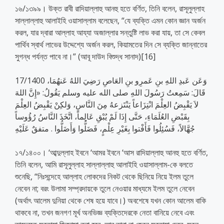
১৬/১৩৯৯। উক্ত রাবী রাদিয়াল্লাহু আনহু হতে বর্ণিত, তিনি বলেন, রাসূলুল্লাহ
সাল্লাল্লাহু আলাইহি ওয়াসাল্লাম বলেছেন, “যে ব্যক্তি এমন কোন জ্ঞান অর্জন
করল, যার দ্বারা আল্লাহ আয্যা অজাল্লার সন্তুষ্টি লাভ করা যায়, তা সে কেবল
পার্থিব স্বার্থ লাভের উদ্দেশ্যে অর্জন করল, কিয়ামতের দিন সে ব্যক্তি জান্নাতের
সুগন্ধ পর্যন্ত পাবে না।” (আবূ দাউদ বিশুদ্ধ সানাদ)[16]
17/1400 وَعَن عَبدِ اللهِ بنِ عَمرِو بنِ العَاصِ رَضِيَ اللهُ عَنهُمَا،
قَالَ: سَمِعتُ رَسُولَ اللهِ صلى الله عليه وسلم يَقُولُ: «إِنَّ اللهَ
لاَ يَقْبِضُ العِلْمَ انْتِزَاعاً يَنْتَزعهُ مِنَ النَّاسِ، وَلكِنْ يَقْبِضُ العِلْمَ
بِقَبْضِ العُلَمَاءِ، حَتَّى إِذَا لَمْ يُبْقِ عَالِماً، اتَّخَذَ النَّاسُ رُؤُوساً
جُهَّالاً، فَسُئِلُوا فَأَفْتوا بِغَيْرِ عِلْمٍ، فَضَلُّوا وَأَضَلُّوا . متفقٌ عَلَيْهِ
১৭/১৪০০। ‘আব্দুল্লাহ ইবনে ‘আমর ইবনে ‘আস রাদিয়াল্লাহু আনহু হতে বর্ণিত,
তিনি বলেন, আমি রাসূলুল্লাহ সাল্লাল্লাহু আলাইহি ওয়াসাল্লাম-কে বলতে
শুনেছি, “নিঃসন্দেহে আল্লাহ লোকদের নিকট থেকে ছিনিয়ে নিয়ে ইলম তুলে
নেবেন না; বরং উলামা সম্প্রদায়কে তুলে নেওয়ার মাধ্যমে ইলম তুলে নেবেন
(অর্থাৎ আলেম দুনিয়া থেকে শেষ হয়ে যাবে।) অবশেষে যখন কোন আলেম বাকি
থাকবে না, তখন জনগণ মূর্খ অনভিজ্ঞ ব্যক্তিদেরকে নেতা বানিয়ে নেবে এবং