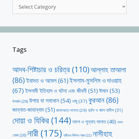
Categories
Tags
আদব-শিষ্টাচার ও চরিত্র
(110)
আল্লাহ তাআলা
(86)
ইসলাম-মুসলিম ও দাওয়াহ
ইবাদত ও আমল
(61)
(67)
ঈমান
(53)
ইসলামী ইতিহাস ও ঘটনা এবং জীবনী
(51)
কুরআন
(86)
উপায় বা সমাধান
(54)
ওজু
(37)
উপার্জন
(26)
জান্নাত-জাহান্নাম
(51)
দুর্বল ও জাল হাদীস
(31)
জামাআতে সালাত
(29)
দোয়া ও যিকির
(144)
নফল ও সুন্নাহ সালাত
(40)
নফল
নারী
(175)
নাসীহাহ
রোজা
(26)
নারীদের বিভিন্ন স্রাব
(22)