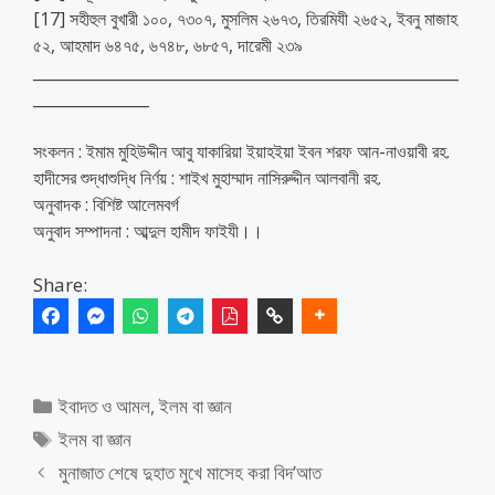
[17] সহীহুল বুখারী ১০০, ৭৩০৭, মুসলিম ২৬৭৩, তিরমিযী ২৬৫২, ইবনু মাজাহ
৫২, আহমাদ ৬৪৭৫, ৬৭৪৮, ৬৮৫৭, দারেমী ২৩৯
_______________________________________________________
_______________
সংকলন : ইমাম মুহিউদ্দীন আবু যাকারিয়া ইয়াহইয়া ইবন শরফ আন-নাওয়াবী রহ.
হাদীসের শুদ্ধাশুদ্ধি নির্ণয় : শাইখ মুহাম্মাদ নাসিরুদ্দীন আলবানী রহ.
অনুবাদক : বিশিষ্ট আলেমবর্গ
অনুবাদ সম্পাদনা : আব্দুল হামীদ ফাইযী।।
Share:
Categories
ইবাদত ও আমল
,
ইলম বা জ্ঞান
Tags
ইলম বা জ্ঞান
মুনাজাত শেষে দুহাত মুখে মাসেহ করা বিদ’আত