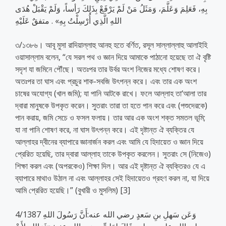
بِهِ، فَعَلِمَ وَعَلَّمَ، وَمَثَلُ مَنْ لَمْ يَرْفَعْ بِذَلِكَ رَأساً، وَلَمْ يَقْبَلْ هُدَى
اللهِ الَّذِي أُرْسِلْتُ بِهِ» . متفقٌ عَلَيْهِ
৩/১৩৮৬। আবূ মুসা রাদিয়াল্লাহু আনহু হতে বর্ণিত, রসূল সাল্লাল্লাহু আলাইহি
ওয়াসাল্লাম বলেন, “যে সরল পথ ও জ্ঞান দিয়ে আমাকে পাঠানো হয়েছে তা ঐ বৃষ্টি
সদৃশ যা জমিনে পৌঁছে। অতঃপর তার উর্বর অংশ নিজের মধ্যে শোষণ করে।
অতঃপর তা ঘাস এবং প্রচুর শাক-সবজি উৎপন্ন করে। এবং তার এক অংশ
চাষের অযোগ্য (খাল জমি); যা পানি আটকে রাখে। ফলে আল্লাহ তা‘আলা তার
দ্বারা মানুষকে উপকৃত করেন। সুতরাং তারা তা হতে পান করে এবং (পশুদেরকে)
পান করায়, জমি সেচে ও ফসল ফলায়। তার আর এক অংশ শক্ত সমতল ভূমি;
যা না পানি শোষণ করে, না ঘাস উৎপন্ন করে। এই দৃষ্টান্ত ঐ ব্যক্তির যে
আল্লাহর দ্বীনের ব্যাপারে জ্ঞানার্জন করল এবং আমি যে হিদায়েত ও জ্ঞান দিয়ে
প্রেরিত হয়েছি, তার দ্বারা আল্লাহ তাকে উপকৃত করলেন। সুতরাং সে (নিজেও)
শিক্ষা করল এবং (অপরকেও) শিক্ষা দিল। আর এই দৃষ্টান্ত ঐ ব্যক্তিরও যে এ
ব্যাপারে মাথাও উঠাল না এবং আল্লাহর সেই হিদায়েতও গ্রহণ করল না, যা দিয়ে
আমি প্রেরিত হয়েছি।” (বুখারী ও মুসলিম) [3]
4/1387 وَعَن سَهلِ بنِ سَعدٍ رضي الله عنه:أَنَّ رَسُولَ اللهِ