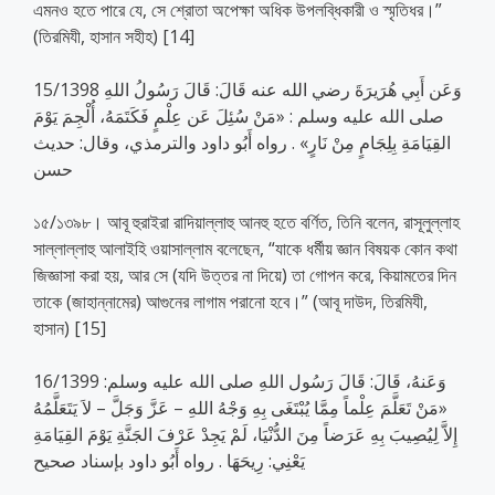
এমনও হতে পারে যে, সে শ্রোতা অপেক্ষা অধিক উপলব্ধিকারী ও স্মৃতিধর।”
(তিরমিযী, হাসান সহীহ) [14]
15/1398 وَعَن أَبِي هُرَيرَةَ رضي الله عنه قَالَ: قَالَ رَسُولُ اللهِ
صلى الله عليه وسلم : «مَنْ سُئِلَ عَن عِلْمٍ فَكَتَمَهُ، أُلْجِمَ يَوْمَ
القِيَامَةِ بِلِجَامٍ مِنْ نَارٍ» . رواه أَبُو داود والترمذي، وقال: حديث
حسن
১৫/১৩৯৮। আবূ হুরাইরা রাদিয়াল্লাহু আনহু হতে বর্ণিত, তিনি বলেন, রাসূলুল্লাহ
সাল্লাল্লাহু আলাইহি ওয়াসাল্লাম বলেছেন, “যাকে ধর্মীয় জ্ঞান বিষয়ক কোন কথা
জিজ্ঞাসা করা হয়, আর সে (যদি উত্তর না দিয়ে) তা গোপন করে, কিয়ামতের দিন
তাকে (জাহান্নামের) আগুনের লাগাম পরানো হবে।” (আবূ দাউদ, তিরমিযী,
হাসান) [15]
16/1399 وَعَنهُ، قَالَ: قَالَ رَسُول اللهِ صلى الله عليه وسلم:
«مَنْ تَعَلَّمَ عِلْماً مِمَّا يُبْتَغَى بِهِ وَجْهُ اللهِ – عَزَّ وَجَلَّ – لاَ يَتَعَلَّمُهُ
إِلاَّ لِيُصِيبَ بِهِ عَرَضاً مِنَ الدُّنْيَا، لَمْ يَجِدْ عَرْفَ الجَنَّةِ يَوْمَ القِيَامَةِ
يَعْنِي: رِيحَهَا . رواه أَبُو داود بإسناد صحيح