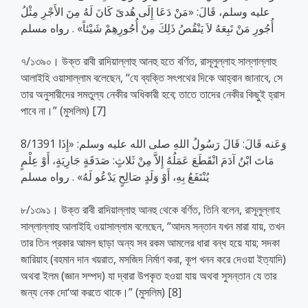
عليه وسلم، قَالَ: «مَنْ دَعَا إِلَى هُدىً كَانَ لَهُ مِنَ الأَجْرِ مِثْلُ
أُجُورِ مَنْ تَبِعَهُ لاَ يَنْقُصُ ذَلِكَ مِنْ أُجُورِهِمْ شَيْئاً» . رواه مسلم
৭/১৩৯০। উক্ত রাবী রাদিয়াল্লাহু আনহু হতে বর্ণিত, রাসূলুল্লাহ সাল্লাল্লাহু
আলাইহি ওয়াসাল্লাম বলেছেন, “যে ব্যক্তি সৎপথের দিকে আহ্বান জানাবে, সে
তার অনুসারীদের সমতুল্য নেকীর অধিকারী হবে; তাতে তাদের নেকীর কিছুই হ্রাস
পাবে না।” (মুসলিম) [7]
8/1391 وَعَنه قَالَ: قَالَ رَسُولُ اللهِ صلى الله عليه وسلم: «إِذَا
مَاتَ ابْنُ آدَمَ انْقَطَعَ عَمَلُهُ إِلاَّ مِنْ ثَلاثٍ: صَدَقَةٍ جَارِيَةٍ، أَوْ عِلْمٍ
يُنْتَفَعُ بِهِ، أَوْ وَلَدٍ صَالِحٍ يَدْعُو لَهُ» . رواه مسلم
৮/১৩৯১। উক্ত রাবী রাদিয়াল্লাহু আনহু থেকে বর্ণিত, তিনি বলেন, রাসূলুল্লাহ
সাল্লাল্লাহু আলাইহি ওয়াসাল্লাম বলেছেন, “আদম সন্তান যখন মারা যায়, তখন
তার তিন প্রকার আমল ছাড়া অন্য সব রকম আমলের ধারা বন্ধ হয়ে যায়; সদকা
জারিয়াহ (বহমান দান খয়রাত, মসজিদ নির্মাণ করা, কূপ খনন করে দেওয়া ইত্যাদি)
অথবা ইলম (জ্ঞান সম্পদ) যা দ্বারা উপকৃত হওয়া যায় অথবা সুসন্তান যে তার
জন্য নেক দো‘আ করতে থাকে।” (মুসলিম) [8]