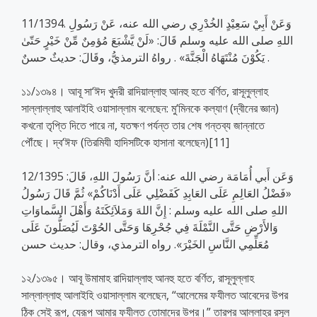
11/1394. وَعَنْ أَبِيْ سَعِيْدٍ الخُدْرِي رضي الله عنه، عَنْ رَسُولِ
اللهِ صلى الله عليه وسلم قَالَ: «لَنْ يَّشْبَعَ مُؤمِنٌ مِّنْ خَيْرٍ حَتّىٰ
يَكُوْنَ مُنْتَهَاهُ الْجَنَّةَ» . رواهُ الترمذيُّ، وقَالَ: حديثٌ حسنٌ .
১১/১৩৯৪। আবূ সা‘ঈদ খুদরী রাদিয়াল্লাহু আনহু হতে বর্ণিত, রাসূলুল্লাহ
সাল্লাল্লাহু আলাইহি ওয়াসাল্লাম বলেছেন: মু‘মিনকে কল্যাণ (দ্বীনের জ্ঞান)
কখনো তৃপ্তি দিতে পারে না, যতক্ষণ পর্যন্ত তার শেষ গন্তব্য জান্নাতে
পৌঁছে। দ্ব‘ঈফ (তিরমিযী হাদিসটিকে হাসানা বলেছেন)[11]
12/1395 وَعَن أَبي أُمَامَة رضي الله عنه: أنَّ رَسُولَ اللهِ، قَالَ:
«فَضْلُ العَالِمِ عَلَى العَابِدِ كَفَضْلِي عَلَى أَدْنَاكُمْ» ثُمَّ قَالَ رَسُولُ
اللهِ صلى الله عليه وسلم : إِنَّ اللهَ وَمَلاَئِكَتَهُ وَأَهْلَ السَّماوَاتِ
وَالأَرْضِ حَتَّى النَّمْلَةَ فِي جُحْرِهَا وَحَتَّى الحُوْتَ لَيُصَلُّونَ عَلَى
مُعَلِّمِي النَّاسِ الخَيْرَ». رواه الترمذي، وقال: حديث حسن
১২/১৩৯৫। আবূ উমামাহ রাদিয়াল্লাহু আনহু হতে বর্ণিত, রাসূলুল্লাহ
সাল্লাল্লাহু আলাইহি ওয়াসাল্লাম বলেছেন, “আলেমের ফযীলত আবেদের উপর
ঠিক সেই রূপ, যেরূপ আমার ফযীলত তোমাদের উপর।” তারপর আল্লাহর রসূল