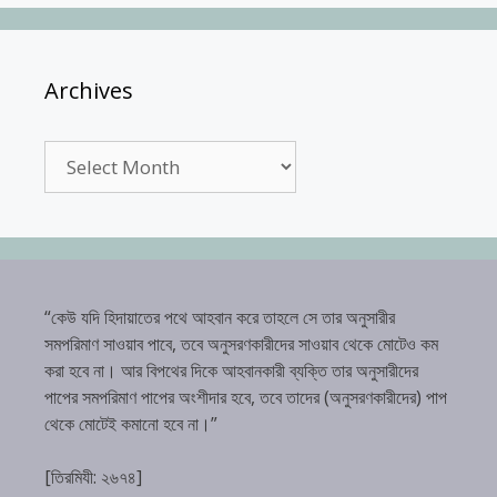
Archives
Archives
“কেউ যদি হিদায়াতের পথে আহবান করে তাহলে সে তার অনুসারীর
সমপরিমাণ সাওয়াব পাবে, তবে অনুসরণকারীদের সাওয়াব থেকে মোটেও কম
করা হবে না। আর বিপথের দিকে আহবানকারী ব্যক্তি তার অনুসারীদের
পাপের সমপরিমাণ পাপের অংশীদার হবে, তবে তাদের (অনুসরণকারীদের) পাপ
থেকে মোটেই কমানো হবে না।”
[তিরমিযী: ২৬৭৪]