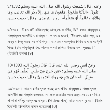
9/1392 وَعَنه، قَالَ: سَمِعتُ رَسُولَ اللهِ صلى الله عليه وسلم
يَقُولُ: «الدُّنْيَا مَلْعُونَةٌ، مَلْعُونٌ مَا فِيهَا، إِلاَّ ذِكْرَ اللهِ تَعَالَى، وَمَا
وَالاَهُ، وَعَالِماً، أَوْ مُتَعَلِّماً» . رواه الترمذي، وقال: حديث حسن
৯/১৩৯২। উক্ত রাবী রাদিয়াল্লাহু আনহু থেকে বর্ণিত, তিনি বলেন, রাসূলুল্লাহ
সাল্লাল্লাহু আলাইহি ওয়াসাল্লাম-কে বলতে শুনেছি, “ইহজগৎ অভিশপ্ত, এর
মধ্যে যা কিছু আছে সব অভিশপ্ত। তবে মহান আল্লাহর যিকির ও তার সংশ্লিষ্ট
ক্রিয়া (তাঁর আনুগত্য) এবং আলেম অথবা তালিবে ইলমের কথা স্বতন্ত্র।”
(তিরমিযী হাসান) [9]
10/1393 وَعَنْ أنسٍ رضي الله عنه، قَالَ: قَالَ رَسُولُ اللهِ
صلى الله عليه وسلم : «مَن خَرَجَ فِيْ طَلَبِ الْعِلْمِ، فَهُوَ فِيْ
سَبِيْلِ اللهِ حَتّىٰ يَرْجِعَ» رواهُ الترْمِذيُّ وقال: حديثٌ حَسنٌ .
১০/১৩৯৩। আনাস রাদিয়াল্লাহু আনহু হতে বর্ণিত, রাসূলুল্লাহ সাল্লাল্লাহু
আলাইহি ওয়াসাল্লাম বলেছেন: যে লোক জ্ঞানার্জন করার জন্য বের হয় সে ফিরে
না আসা পর্যন্ত আল্লাহর রাস্তায় (জিহাদের মাঝে) আছে বলে গণ্য হয়। (ইমাম
তিরমিযী হাদিসটিকে হাসান বলেছেন)[10]