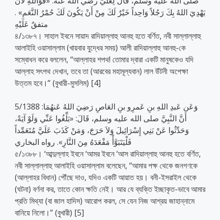
صلى الله عليه وسلم، قَالَ لِعَليٍّ رضي الله عنه: «فَوَاللهِ لأَنْ
يَهْدِيَ اللهُ بِكَ رَجُلاً وَاحِداً خَيْرٌ لَكَ مِنْ أَنْ يَكُونَ لَكَ حُمْرُ النَّعَمِ» .
متفقٌ عَلَيْهِ
৪/১৩৮৭। সাহাল ইবনে সায়াদ রাদিয়াল্লাহু আনহু হতে বর্ণিত, নবী সাল্লাল্লাহু
আলাইহি ওয়াসাল্লাম (খায়বার যুদ্ধের সময়) আলী রাদিয়াল্লাহু আনহু-কে
সম্বোধন করে বললেন, “আল্লাহর শপথ! তোমার দ্বারা একটি মানুষকেও যদি
আল্লাহ সৎপথ দেখান, তবে তা (আরবের মহামূল্যবান) লাল উঁটনী অপেক্ষা
উত্তম হবে।” (বুখারী-মুসলিম) [4]
5/1388 وَعَن عَبدِ اللهِ بنِ عَمرِو بنِ العَاصِ رَضِيَ اللهُ عَنهُمَا:
أَنَّ النَّبِيَّ صلى الله عليه وسلم، قَالَ: «بَلِّغُوا عَنِّي وَلَوْ آيَةً،
وَحَدِّثُوا عَنْ بَنِي إِسْرَائِيلَ وَلاَ حَرَجَ، وَمَنْ كَذَبَ عَلَيَّ مُتَعَمِّداً
فَلْيَتَبَوَّأْ مَقْعَدَهُ مِنَ النَّارِ». رواه البخاري
৫/১৩৮৮। ‘আব্দুল্লাহ ইবনে ‘আমর ইবনে ‘আস রাদিয়াল্লাহু আনহু হতে বর্ণিত,
নবী সাল্লাল্লাহু আলাইহি ওয়াসাল্লাম বলেছেন, “আমার পক্ষ থেকে জনগণকে
(আল্লাহর বিধান) পৌঁছে দাও, যদিও একটি আয়াত হয়। বনী-ইসরাইল থেকে
(ঘটনা) বর্ণনা কর, তাতে কোন ক্ষতি নেই। আর যে ব্যক্তি ইচ্ছাকৃত-ভাবে আমার
প্রতি মিথ্যা (বা জাল হাদিস) আরোপ করল, সে যেন নিজ আশ্রয় জাহান্নামে
বানিয়ে নিলো।” (বুখারী) [5]