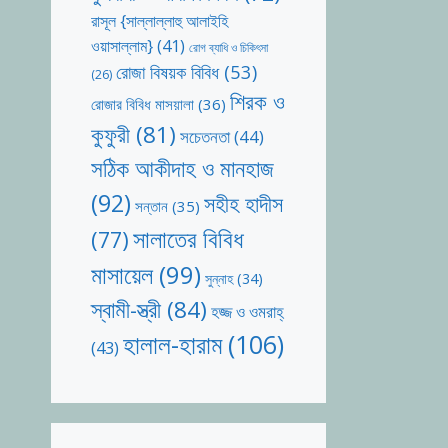
রাসূল {সাল্লাল্লাহু আলাইহি
ওয়াসাল্লাম}
(41)
রোগ ব্যাধি ও চিকিৎসা
রোজা বিষয়ক বিবিধ
(53)
(26)
শিরক ও
রোজার বিবিধ মাসয়ালা
(36)
কুফুরী
(81)
সচেতনতা
(44)
সঠিক আকীদাহ ও মানহাজ
(92)
সহীহ হাদীস
সন্তান
(35)
সালাতের বিবিধ
(77)
মাসায়েল
(99)
সুন্নাহ
(34)
স্বামী-স্ত্রী
(84)
হজ্জ ও ওমরাহ্‌
হালাল-হারাম
(106)
(43)