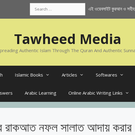
Search
এই ওয়েবসাইট কুরআন ও সহীহ স
for:
Tawheed Media
preading Authentic Islam Through The Quran And Authentic Sunn
th
Islamic Books
Articles
Softwares
nswers
Arabic Learning
Online Arabic Writing Links
 চার রাকআত নফল সালাত আদায় করার