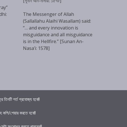
[সুনান আন-নাসায়ী: ১৫৭৮]
ray”
dhi:
The Messenger of Allah
(Sallallahu Alaihi Wasallam) said:
“… and every innovation is
misguidance and all misguidance
is in the Hellfire.” [Sunan An-
Nasa’i: 1578]
তিনটি শর্ত প্রযোজ্য হবে!!
হ কপি/শেয়ার করতে হবে!!
ে সেটা সংশোধন করতে পারবেন!!