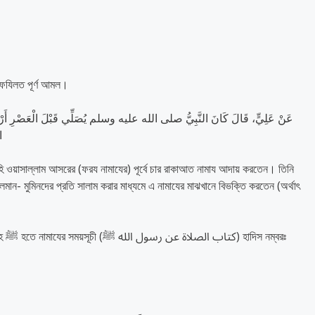
 ফযিলত পূর্ণ আমল।
عَنْ عَلِيٍّ، قَالَ كَانَ النَّبِيُّ صلى الله عليه وسلم يُصَلِّي قَبْلَ الْعَصْرِ أَرْبَعَ رَك
ا
হি ওয়াসাল্লাম আসরের (ফরয নামাযের) পূর্বে চার রাকাআত নামায আদায় করতেন। তিনি
মান- মুমিনদের প্রতি সালাম করার মাধ্যমে এ নামাযের মাঝখানে বিভক্তি করতেন (অর্থাৎ
্বরঃ