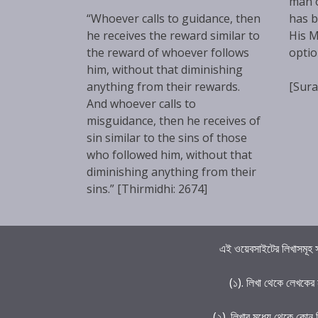
man 
“Whoever calls to guidance, then
has b
he receives the reward similar to
His M
the reward of whoever follows
optio
him, without that diminishing
anything from their rewards.
[Sura
And whoever calls to
misguidance, then he receives of
sin similar to the sins of those
who followed him, without that
diminishing anything from their
sins.” [Thirmidhi: 2674]
এই ওয়েবসাইটের লিখাসমূহ স
(১). লিখা থেকে লেখকের
(২). লিখার মধ্যে থেকে কোন 