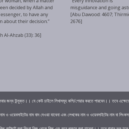
or woman, when a matter
“Every innovation is
een decided by Allah and
misguidance and going ast
essenger, to have any
[Abu Dawood: 4607; Thirmi
n about their decision.”
2676]
h Al-Ahzab (33): 36]
বার জন্য উন্মুক্ত।। যে কেউ চাইলে লিখাসমূহ কপি/শেয়ার করতে পারবেন।। তবে এক্ষেত্রে 
 নাম ও ওয়েবসাইটের নাম বাদ দেওয়া যাবেনা এবং লেখকের নাম ও ওয়েবসাইটের নাম বা লিংকস
কিছু কাটছাট করা কিংবা নিজ থেকে কিছু এড করে প্রচার করা যাবেনা।। তবে বানান ভুল হল