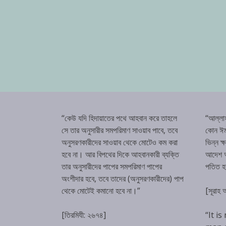
“কেউ যদি হিদায়াতের পথে আহবান করে তাহলে
“আল্লা
সে তার অনুসারীর সমপরিমাণ সাওয়াব পাবে, তবে
কোন ঈম
অনুসরণকারীদের সাওয়াব থেকে মোটেও কম করা
ভিন্ন ক
হবে না। আর বিপথের দিকে আহবানকারী ব্যক্তি
আদেশ অম
তার অনুসারীদের পাপের সমপরিমাণ পাপের
পতিত 
অংশীদার হবে, তবে তাদের (অনুসরণকারীদের) পাপ
থেকে মোটেই কমানো হবে না।”
[সূরাহ
[তিরমিযী: ২৬৭৪]
“It is