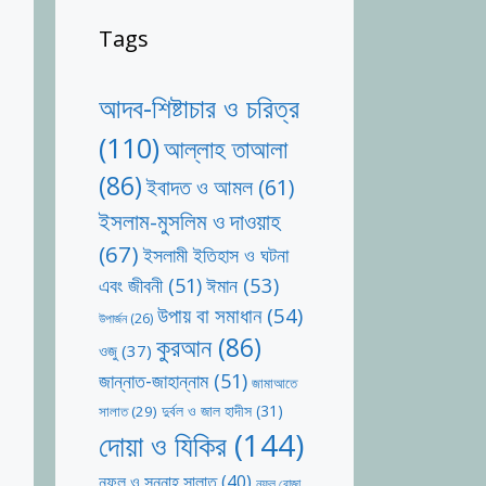
Tags
আদব-শিষ্টাচার ও চরিত্র
(110)
আল্লাহ তাআলা
(86)
ইবাদত ও আমল
(61)
ইসলাম-মুসলিম ও দাওয়াহ
(67)
ইসলামী ইতিহাস ও ঘটনা
ঈমান
(53)
এবং জীবনী
(51)
উপায় বা সমাধান
(54)
উপার্জন
(26)
কুরআন
(86)
ওজু
(37)
জান্নাত-জাহান্নাম
(51)
জামাআতে
দুর্বল ও জাল হাদীস
(31)
সালাত
(29)
দোয়া ও যিকির
(144)
নফল ও সুন্নাহ সালাত
(40)
নফল রোজা