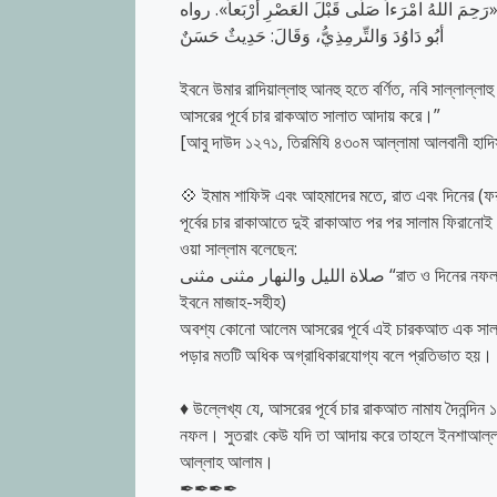
ِمَ اللهُ امْرَءاً صَلَّى قَبْلَ العَصْرِ أَرْبَعاً». رواه
أبُو دَاوُدَ وَالتِّرمِذِيُّ، وَقَالَ: حَدِيثٌ حَسَنٌ
ইবনে উমার রাদিয়াল্লাহু আনহু হতে বর্ণিত, নবি সাল্লাল্ল
আসরের পূর্বে চার রাকআত সালাত আদায় করে।”
[আবু দাউদ ১২৭১, তিরমিযি ৪৩০ম আল্লামা আলবানী হাদিস
💠
ইমাম শাফিঈ এবং আহমাদের মতে, রাত এবং দিনের (ফরয
পূর্বের চার রাকাআতে দুই রাকাআত পর পর সালাম ফিরানোই প
ওয়া সাল্লাম বলেছেন:
صلاة الليل والنهار مثنى مثنى “রাত ও দিনের নফল (ফরজ ছাড়া অন্যান্য নামায) দু রাকাআত রাকাআত করে।” (আবুদাউদ, নাসাঈ, তিরমিযী,
ইবনে মাজাহ-সহীহ)
অবশ্য কোনো আলেম আসরের পূর্বে এই চারকআত এক সালা
পড়ার মতটি অধিক অগ্রাধিকারযোগ্য বলে প্রতিভাত হয়।
♦
উল্লেখ্য যে, আসরের পূর্বে চার রাকআত নামায দৈনন্দিন
নফল। সুতরাং কেউ যদি তা আদায় করে তাহলে ইনশাআল্
আল্লাহ আলাম।
✒
✒
✒
✒