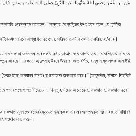
عَنِ ابنِ عُمَرَ رَضِيَ اللهُ عَنْهُمَا، عَنِ النَّبِيِّ صلى الله عليه وسلم، قَالَ: «رَح
াহু আলাইহি ওয়াসাল্লাম বলেছেন, “আল্লাহ সে ব্যক্তির উপর রহম করুন, যে ব্যক্তি
টিকে হাসান বলে আখ্যায়িত করেছেন, সহীহুত তরাগীব ওয়াত তরাহীব, হা/৫৮৮]
 নামায ছাড়া অন্যান্য সব) নামায দুই রাকাআত করে আদায় হবে। তারা উভয়ে আসরের
ছন্দ করেছেন। কেননা আব্দুল্লাহ ইবনে উমর রা. হতে বর্ণিত, রাসূল সাল্লাল্লাহু আলাইহি
মে পড়ার পক্ষেও মত দিয়েছেন। কিন্তু হাদিসের আলোকে দু রাকআত দু রাকআত করে
 ১২ রাকআত সুন্নাতে রাতেবা/সুন্নতে মুআক্কাদা এর এর অন্তর্ভূক্ত নয়। বরং তা সাধারণ
লাহ সওয়াব লাভ করবে।