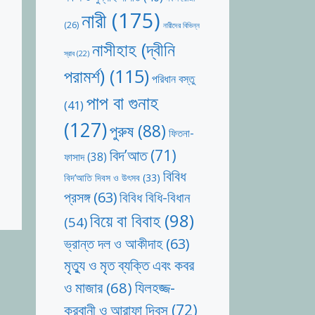
নারী
(175)
(26)
নারীদের বিভিন্ন
নাসীহাহ (দ্বীনি
স্রাব
(22)
পরামর্শ)
(115)
পরিধান বস্তু
পাপ বা গুনাহ
(41)
(127)
পুরুষ
(88)
ফিতনা-
বিদ’আত
(71)
ফাসাদ
(38)
বিবিধ
বিদ’আতি দিবস ও উৎসব
(33)
প্রসঙ্গ
(63)
বিবিধ বিধি-বিধান
বিয়ে বা বিবাহ
(98)
(54)
ভ্রান্ত দল ও আকীদাহ
(63)
মৃত্যু ও মৃত ব্যক্তি এবং কবর
যিলহজ্জ-
ও মাজার
(68)
কুরবানী ও আরাফা দিবস
(72)