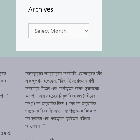
Archives
Archives
্লাম
“রাসূলুল্লাহ সাল্লাল্লাহু আলাইহি ওয়াসাল্লাম তাঁর
্কার
এক খুতবায় বলেছেন, “নিশ্চয়ই সর্বোত্তম বাণী
আল্লাহ্‌র কিতাব এবং সর্বোত্তম আদর্শ মুহাম্মদের
টতা।”
আদর্শ। আর সবচেয়ে নিকৃষ্ট বিষয় হল (দ্বীনের
মধ্যে) নব উদ্ভাবিত বিষয়। আর নব উদ্ভাবিত
প্রত্যেক বিষয় বিদআত এবং প্রত্যেক বিদআত
হল ভ্রষ্টতা এবং প্রত্যেক ভ্রষ্টতার পরিণাম
জাহান্নাম।”
 said: