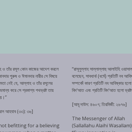
হ ও তাঁর রসূল কোন কাজের আদেশ করলে
“রাসূলুল্লাহ সাল্লাল্লাহু আলাইহি ওয়াসাল
ানদার পুরুষ ও ঈমানদার নারীর সে বিষয়ে
বলেছেন, সাবধান! (ধর্মে) প্রতিটি নব আবিষ
্ষমতা নেই যে, আল্লাহ ও তাঁর রসূলের
সম্পর্কে! কারণ প্রতিটি নব আবিষ্কার হলো
ান্য করে সে প্রকাশ্য পথভ্রষ্ট তায়
বিদ‘আত এবং প্রতিটি বিদ‘আত হলো ভ্রষ্
হয়।”
[আবূ দাউদ: ৪৬০৭; তিরমিজী: ২৬৭৬]
 আল আহযাব (৩৩): ৩৬]
The Messenger of Allah
 not befitting for a believing
(Sallallahu Alaihi Wasallam)