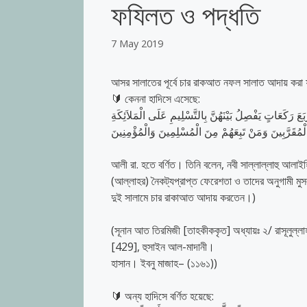
ফযিলত ও পদ্ধতি
7 May 2019
আসর সালাতের পূর্বে চার রাকআত নফল সালাত আদায় করা
🔰
কেননা হাদিসে এসেছে:
َعَاتٍ يَفْصِلُ بَيْنَهُنَّ بِالتَّسْلِيمِ عَلَى الْمَلاَئِكَةِ
لْمُقَرَّبِينَ وَمَنْ تَبِعَهُمْ مِنَ الْمُسْلِمِينَ وَالْمُؤْمِنِينَ
আলী রা. হতে বর্ণিত। তিনি বলেন, নবী সাল্লাল্লাহু আলাই
(আল্লাহর) নৈকট্যপ্রাপ্ত ফেরেশতা ও তাদের অনুগামী মুসল
দুই সালামে চার রাকাআত আদায় করতেন।)
(সূনান আত তিরমিজী [তাহকীককৃত] অধ্যায়ঃ ২/ রাসূলুল্লাহ ﷺ হতে নামাযের সময়সূচী (كتاب الصلاة عن رسول الله ﷺ) হাদিস নম
[429], হুসাইন আল-মাদানী।
হাসান। ইবনু মাজাহ– (১১৬১))
🔰
অন্য হাদিসে বর্ণিত হয়েছে: