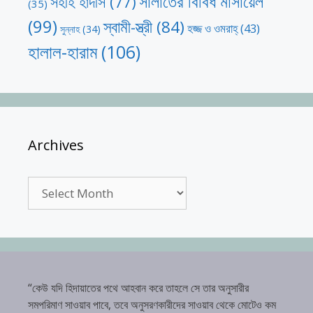
সালাতের বিবিধ মাসায়েল
সহীহ হাদীস
(77)
(35)
(99)
স্বামী-স্ত্রী
(84)
হজ্জ ও ওমরাহ্‌
(43)
সুন্নাহ
(34)
হালাল-হারাম
(106)
Archives
Archives
“কেউ যদি হিদায়াতের পথে আহবান করে তাহলে সে তার অনুসারীর
সমপরিমাণ সাওয়াব পাবে, তবে অনুসরণকারীদের সাওয়াব থেকে মোটেও কম