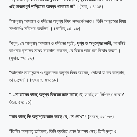
এই
লাঞ্চনাপূর্ণ
শাস্তিতে
আবদ্ধ
থাকতো
না
”
।
(সাবা
,
৩৪: ১৪)
“আল্লাহ্ আসমান ও যমীনের অদৃশ্য বিষয় সম্পর্কে জ্ঞাত। তিনি অন্তরের বিষয়
সম্পর্কেও সবিশেষ অবহিত”। (ফাতির
,
৩৫: ৩৮)
“বলুন
,
হে আল্লাহ্ আসমান ও যমীনের স্রষ্টা
,
দৃশ্য
ও
অদৃশ্যের
জ্ঞানী
,
আপনিই
আপনার বান্দাদের মধ্যে ফয়সালা করবেন
,
যে বিষয়ে তারা মত বিরোধ করত”।
(যুমার
,
৩৯: ৪৬)
“আল্লাহ্ নভোমন্ডল ও ভূমন্ডলের অদৃশ্য বিষয় জানেন
,
তোমরা যা কর আল্লাহ্
তা দেখেন”। (হুজরাত
,
৪৯: ১৮)
“
…
না
তাদের
কাছে
অদৃশ্য
বিষয়ের
জ্ঞান
আছে
যে
,
তারাই তা লিপিবদ্ধ করে”
?
(
তুর
,
৫২: ৪১)
“
তার
কাছে
কি
অদৃশ্যের
জ্ঞান
আছে
যে
,
সে
দেখে
”
?
(
নাজম
,
৫৩: ৩৫)
“তিনিই আল্লাহ্ তা
‘
আলা
,
তিনি ব্যতীত কোন উপাস্য নেই
;
তিনি দৃশ্য ও