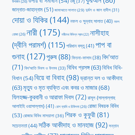
কুরআন
(86)
উপায় বা সমাধান
(54)
ওজু
(37)
উপার্জন
(26)
জান্নাত-জাহান্নাম
(51)
দুর্বল ও জাল হাদীস
(31)
জামাআতে সালাত
(29)
দোয়া ও যিকির
(144)
নফল ও সুন্নাহ সালাত
(40)
নফল
নারী
(175)
নাসীহাহ
রোজা
(26)
নারীদের বিভিন্ন স্রাব
(22)
পাপ বা
(দ্বীনি পরামর্শ)
(115)
পরিধান বস্তু
(41)
গুনাহ
(127)
পুরুষ
(88)
বিদ’আত
ফিতনা-ফাসাদ
(38)
(71)
বিবিধ প্রসঙ্গ
(63)
বিবিধ বিধি-
বিদ’আতি দিবস ও উৎসব
(33)
বিয়ে বা বিবাহ
(98)
ভ্রান্ত দল ও আকীদাহ
বিধান
(54)
মৃত্যু ও মৃত ব্যক্তি এবং কবর ও মাজার
(68)
(63)
যিলহজ্জ-কুরবানী ও আরাফা দিবস
(72)
রাসূল {সাল্লাল্লাহু
রোজা বিষয়ক বিবিধ
আলাইহি ওয়াসাল্লাম}
(41)
রোগ ব্যাধি ও চিকিৎসা
(26)
শিরক ও কুফুরী
(81)
(53)
রোজার বিবিধ মাসয়ালা
(36)
সঠিক আকীদাহ ও মানহাজ
(92)
সচেতনতা
(44)
সন্তান