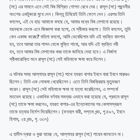
(সা:) এর সামনে এনে সেই বিষ মিশ্রিত গোশত রেখে দেয়। রাসূল (সা:) পছন্দনীয়
অংশের একটুকরো মুখে দেন। কিন্তু চিবিয়েই তিনি ফেলে দেন। এরপর তিনি
বললেন
,
এই যে হাড় আমাকে বলছে যে
,
আমার মধ্যে বিষ মেশানো রয়েছে।
যয়নবকে ডেকে এনে জিজ্ঞাসা করা হলো
,
যে স্বীকার করলো। তিনি বললেন
,
তুমি
কেন একাজ করেছ
?
মহিলা বললো
,
আমি ভেবেছিলাম যদি এই ব্যক্তি বাদশাহ
হন
,
তবে আমরা তার শাসন থেকে মুক্তি পাবো
,
আর যদি এই ব্যক্তি নবী
হন
,
তবে আমার বিষ মেশানোর খবর তাকে জানিয়ে দেয়া হবে। এ নির্জলা
স্বীকারোক্তি শুনে রাসূল (সা:) সেই মহিলাকে ক্ষমা করে দিলেন।
এ ঘটনার সময় আল্লাহর রাসূল (সা:) সাথে হযরত বাশার ইবনে বারা ইবনে মারুরও
ছিলেন। তিনি এক লোকমা খেয়েছিলেন। এতে তিনি বিষক্রিয়ায় মৃত্যুবরণ
করেন। রাসূল (সা:) সেই মহিলাকে ক্ষমা না হত্যা করেছিলেন
,
এ সম্পর্কে
মতভেদ রয়েছে। একাধিক বর্ণনার সমন্বয় এভাবে করা হয়েছে যে
,
প্রথমে রাসূল
(সা:) তাকে ক্ষমা করলেও
,
হযরত বাশার-এর ইন্তেকালের পর কেসাসস্বরূপ
তাকে হত্যার নির্দেশ দিয়েছিলেন। (ফতহুল বারী
,
সপ্তম খন্ড
,
পৃ.৪৯৭
,
ইবনে
হিশাম
,
২য় খন্ড
,
পৃ. ৩৩৭)
এ হাদীস দ্বারা ও বুঝা যাচ্ছে যে
,
আল্লাহর রাসূল (সা:) গায়েব জানতেন না।