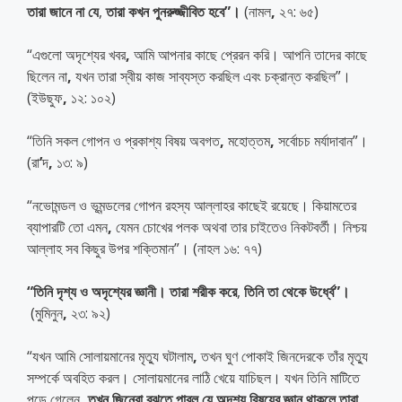
তারা
জানে
না
যে
,
তারা
কখন
পুনরুজ্জীবিত
হবে
”
।
(নামল
,
২৭: ৬৫)
“এগুলো অদৃশ্যের খবর
,
আমি আপনার কাছে প্রেরন করি। আপনি তাদের কাছে
ছিলেন না
,
যখন তারা স্বীয় কাজ সাব্যস্ত করছিল এবং চক্রান্ত
করছিল”।
(ইউছুফ
,
১২: ১০২)
“তিনি সকল গোপন ও প্রকাশ্য বিষয় অবগত
,
মহোত্তম
,
সর্বোচচ মর্যাদাবান”।
(রা
’
দ
,
১৩: ৯)
“নভোমন্ডল ও ভূমন্ডলের গোপন রহস্য আল্লাহর কাছেই রয়েছে। কিয়ামতের
ব্যাপারটি তো এমন
,
যেমন চোখের পলক অথবা তার চাইতেও নিকটবর্তী। নিশ্চয়
আল্লাহ সব কিছুর উপর শক্তিমান”। (নাহল ১৬: ৭৭)
“
তিনি
দৃশ্য
ও
অদৃশ্যের
জ্ঞানী।
তারা
শরীক
করে
,
তিনি
তা
থেকে
উর্ধ্বে
”
।
(মুমিনুন
,
২৩: ৯২)
“যখন আমি সোলায়মানের মৃত্যু ঘটালাম
,
তখন ঘুণ পোকাই জিনদেরকে তাঁর মৃত্যু
সম্পর্কে অবহিত করল। সোলায়মানের লাঠি খেয়ে যাচিছল। যখন তিনি মাটিতে
পড়ে গেলেন
,
তখন
জিনেরা
বুঝতে
পারল
যে
,
অদৃশ্য
বিষয়ের
জ্ঞান
থাকলে
তারা