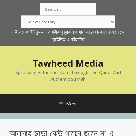
Skip
Search
to
for:
content
Categories
এই ওয়েবসাইট কুরআন ও সহীহ সুন্নাহ এবং সালাফদের মানহাজের আলোকে
প্রতিষ্ঠিত ও পরিচালিত
Tawheed Media
Spreading Authentic Islam Through The Quran And
Authentic Sunnah
Menu
আল্লাহ ছাড়া কেউ গায়েব জানে না এ