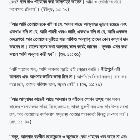
কেন
?
বলে
দাও
গায়েবের
কথা
আল্লাহই
জানেন।
আমি ও তোমাদের সাথে
অপেক্ষায় রইলাম”। (ইউনুছ
,
১০: ২০)
“
আর
আমি
তোমাদেরকে
বলি
না
যে
,
আমার
কাছে
আল্লাহর
ভান্ডার
রয়েছে
এবং
একথাও
বলি
না
যে
,
আমি
গায়বী
খবরও
জানি
;
একথাও
বলি
না
যে
,
আমি
একজন
ফেরেশতা
;
আর
তোমাদের
দৃষ্টিতে
যারা
লাঞ্চিত
আল্লাহ্
তাদের
কোন
কল্যাণ
দান
করবেন
না।
তাদের
মনের
কথা
আল্লাহ্
ভাল
করেই
জানেন।
সুতরাং
এমন
কথা
বললে
আমি
অন্যায়
কারী
হব
”
।
(
হুদ
,
১১
:
৩১
)
“এটি গায়বের খবর
,
আমি আপনার প্রতি ওহী প্রেরন করছি।
ইতিপূর্বে
এটা
আপনার
এবং
আপনার
জাতির
জানা
ছিল
না।
আপনি ধৈর্যধারণ করুন। যারা ভয়
করে চলে
,
তাদের পরিণাম ভাল
,
সন্দেহ নেই”। (হুদ
,
১১: ৪৯)
“
আর
আল্লাহর
কাছেই
আছে
আসমান
ও
যমীনের
গোপন
তথ্য
; আর সকল
কাজের প্রত্যাবর্তন তাঁরই দিকে
;
অতএব
,
তাঁরই বন্দেগী কর এবং তাঁর উপর ভরসা
রাখ
,
আর তোমাদের কার্যকলাপ সম্বন্ধে তোমার পালনকর্তা কিন্তূ বে-খবর নন”।
(হুদ
,
১১: ৪৯)
“
বলুন
,
আল্লা
হ
ব্যতীত
নভোমন্ডল
ও
ভূমন্ডলে
কেউ
গায়বের
খবর
জানে
না
এবং