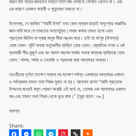
কারণ যদি গায়েব জানতেন তাহলে তিনি বিষ মেশানো গোশাত খেতেন না। এবং
এর কারণে একজন সাহাবী ও মৃত্যুবরণ করতো না।
উল্লেখ্য, যে ব্যক্তি “গায়বী ইলম” তথা কোন মাধ্যম ছাড়াই অদৃশ্যের খবরাদির
জ্ঞান দাবি করে সে তাগুতের অন্তর্ভুক্ত।সহজ কথায় তাগুত হলো এমন
প্রত্যেক জিনিস যা দ্বারা মানুষ সীমা লঙ্খন করে। চাই তা মা‘বূদ (উপাস্য)
হোক যেমন : মূর্তি অথবা অনুসরণীয় ব্যক্তি হোক যেমন : জ্যোতিষ-গণক ও ধর্ম
ব্যবসায়ী পীর-বুজুর্গ এবং বদ আমল আলেম সমাজ অথবা মান্যবর ব্যক্তিরা হোক
যেমন : শাসক, সর্দার ও নেতাজি ও প্রধানরা যারা আল্লাহর অবাধ্য।
তাওহীদের পূর্ণতা ততক্ষণ সম্ভব নয় যতক্ষণ পর্যন্ত একমাত্র আল্লাহর এবাদত
ও সর্বপ্রকার তাগুত তথা শিরক মুক্ত না হয়। আল্লাহ বলেন “আমি প্রত্যেক
উম্মতের মধ্যেই রসূল প্রেরণ করেছি এই মর্মে যে, তোমরা এক আল্লাহর এবাদত
কর এবং তাগুত তথা শিরক থেকে দূরে থাক।” [সূরা নাহল : ৩৬ ]
সমাপ্ত
Share: