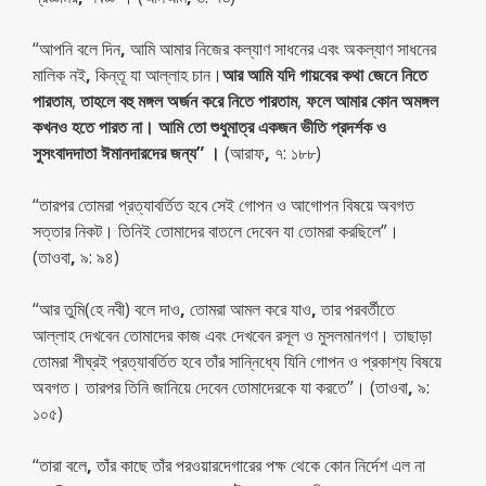
“আপনি বলে দিন
,
আমি আমার নিজের কল্যাণ সাধনের এবং অকল্যাণ সাধনের
মালিক নই
,
কিন্তূ যা আল্লাহ চান।
আর
আমি
যদি
গায়বের
কথা
জেনে
নিতে
পারতাম
,
তাহলে
বহু
মঙ্গল
অর্জন
করে
নিতে
পারতাম
,
ফলে
আমার
কোন
অমঙ্গল
কখনও
হতে
পারত
না।
আমি
তো
শুধুমাত্র
একজন
ভীতি
প্রদর্শক
ও
সুসংবাদদাতা
ঈমানদারদের
জন্য
”
।
(আরাফ
,
৭: ১৮৮)
“তারপর তোমরা প্রত্যাবর্তিত হবে সেই গোপন ও আগোপন বিষয়ে অবগত
সত্তার নিকট। তিনিই তোমাদের বাতলে দেবেন যা তোমরা করছিলে”।
(তাওবা
,
৯: ৯৪)
“আর তুমি(হে নবী) বলে দাও
,
তোমরা আমল করে যাও
,
তার পরবর্তীতে
আল্লাহ দেখবেন তোমাদের কাজ এবং দেখবেন রসূল ও মুসলমানগণ। তাছাড়া
তোমরা শীঘ্রই প্রত্যাবর্তিত হবে তাঁর সান্নিধ্যে যিনি গোপন ও প্রকাশ্য বিষয়ে
অবগত। তারপর তিনি জানিয়ে দেবেন তোমাদেরকে যা করতে”। (তাওবা
,
৯:
১০৫)
“তারা বলে
,
তাঁর কাছে তাঁর পরওয়ারদেগারের পক্ষ থেকে কোন নির্দেশ এল না