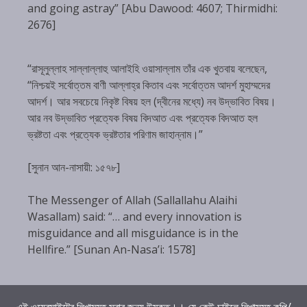
and going astray” [Abu Dawood: 4607; Thirmidhi:
2676]
“রাসূলুল্লাহ সাল্লাল্লাহু আলাইহি ওয়াসাল্লাম তাঁর এক খুতবায় বলেছেন,
“নিশ্চয়ই সর্বোত্তম বাণী আল্লাহ্‌র কিতাব এবং সর্বোত্তম আদর্শ মুহাম্মদের
আদর্শ। আর সবচেয়ে নিকৃষ্ট বিষয় হল (দ্বীনের মধ্যে) নব উদ্ভাবিত বিষয়।
আর নব উদ্ভাবিত প্রত্যেক বিষয় বিদআত এবং প্রত্যেক বিদআত হল
ভ্রষ্টতা এবং প্রত্যেক ভ্রষ্টতার পরিণাম জাহান্নাম।”
[সুনান আন-নাসায়ী: ১৫৭৮]
The Messenger of Allah (Sallallahu Alaihi
Wasallam) said: “… and every innovation is
misguidance and all misguidance is in the
Hellfire.” [Sunan An-Nasa’i: 1578]
এই ওয়েবসাইটের লিখাসমূহ সবার জন্য উন্মুক্ত।। যে কেউ চাইলে লিখাসমূহ কপি/