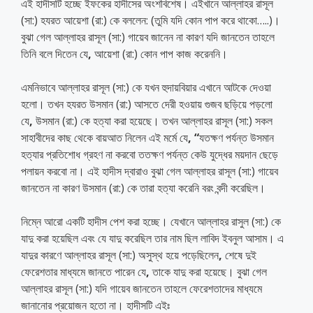
এই হাদীসটি হচ্ছে ইফকের হাদীসের অংশবিশেষ। এইখানে আল্লাহর রাসূল
(সা:) হযরত আয়েশা (রা:) কে বললেন: (তুমি যদি কোন পাপ করে থাকো…..)।
বুঝা গেল আল্লাহর রাসূল (সা:) গায়েব জানেন না কারণ যদি জানতেন তাহলে
তিনি বলে দিতেন যে
,
আয়েশা (রা:) কোন পাপ কাজ করেননি।
এমনিভাবে আল্লাহর রাসূল (সা:) কে যখন হুদায়বিয়ার এখানে আটকে দেওয়া
হলো। তখন হযরত উসমান (রা:) আসতে দেরী হওয়ায় গুজব ছড়িয়ে পড়লো
যে
,
উসমান (রা:) কে হত্যা করা হয়েছে। তখন আল্লাহর রাসূল (সা:) সকল
সাহাবীদের কাছ থেকে বায়আত নিলেন এই মর্মে যে
,
“
যতক্ষণ পর্যন্ত উসমান
হত্যার প্রতিশোধ গ্রহণ না করবো ততক্ষণ পর্যন্ত কেউ যুদ্ধের ময়দান ছেড়ে
পলায়ন করবো না। এই হাদীস দ্বারাও বুঝা গেল আল্লাহর রাসূল (সা:) গায়েব
জানতেন না কারণ উসমান (রা:) কে তারা হত্যা করেনি বরং বন্দী করেছিল।
নিম্নে আরো একটি হাদীস পেশ করা হচ্ছে। যেখানে আল্লাহর রাসুল (সা:) কে
যাদু করা হয়েছিল এবং যে যাদু করেছিল তার নাম ছিল লাবিদ ইবনুল আসাম। এ
যাদুর কারণে আল্লাহর রাসূল (সা:) অসুস্থ হয়ে পড়েছিলেন
,
শেষে দুই
ফেরেশতার মাধ্যমে জানতে পারেন যে
,
তাকে যাদু করা হয়েছে। বুঝা গেল
আল্লাহর রাসূল (সা:) যদি গায়েব জানতেন তাহলে ফেরেশতাদের মাধ্যমে
জানানোর প্রয়োজন হতো না। হাদীসটি এইঃ