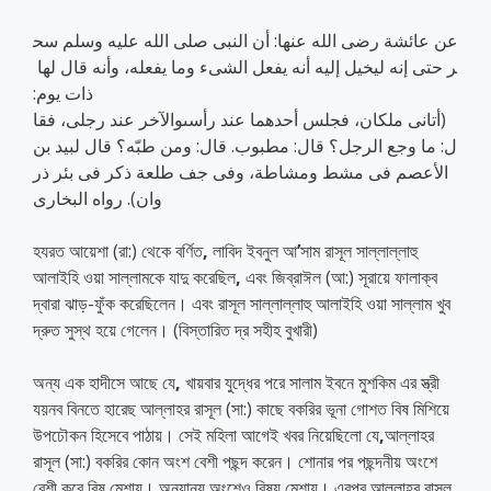
عن عائشة رضى الله عنها: أن النبى صلى الله عليه وسلم سح
ر حتى إنه ليخيل إليه أنه يفعل الشىء وما يفعله، وأنه قال لها
ذات يوم:
(أتانى ملكان، فجلس أحدهما عند رأسىوالآخر عند رجلى، فقا
ل: ما وجع الرجل؟ قال: مطبوب. قال: ومن طبّه؟ قال لبيد بن
الأعصم فى مشط ومشاطة، وفى جف طلعة ذكر فى بئر ذر
وان). رواه البخارى
হযরত আয়েশা (রা:) থেকে বর্ণিত
,
লাবিদ ইবনুল আ
’
সাম রাসূল সাল্লাল্লাহু
আলাইহি ওয়া সাল্লামকে যাদু করেছিল
,
এবং জিব্রাঈল (আ:) সূরায়ে ফালাক্ব
দ্বারা ঝাড়-ফুঁক করেছিলেন। এবং রাসূল সাল্লাল্লাহু আলাইহি ওয়া সাল্লাম খুব
দ্রুত সুস্থ হয়ে গেলেন। (বিস্তারিত দ্র সহীহ বুখারী)
অন্য এক হাদীসে আছে যে
,
খায়বার যুদ্ধের পরে সালাম ইবনে মুশকিম এর স্ত্রী
যয়নব বিনতে হারেছ আল্লাহর রাসূল (সা:) কাছে বকরির ভূনা গোশত বিষ মিশিয়ে
উপঢৌকন হিসেবে পাঠায়। সেই মহিলা আগেই খবর নিয়েছিলো যে
,
আল্লাহর
রাসূল (সা:) বকরির কোন অংশ বেশী পছন্দ করেন। শোনার পর পছন্দনীয় অংশে
বেশী করে বিষ মেশায়। অন্যান্য অংশেও বিষয় মেশায়। এরপর আল্লাহর রাসূল