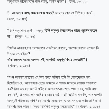
অদৃশ্যকে জানেন তিনি পরম দয়ালু
,
অসীম দাতা”। (হাশর
,
৫৯: ২২)
“
…
না
তাদের
কাছে
গায়বের
খবর
আছে
?
অত:পর তারা তা লিপিবদ্ধ করে”।
(কলম
,
৬৮: ৪৭)
“তিনি অদৃশ্যের জ্ঞানী। পরন্ত
তিনি
অদৃশ্য
বিষয়
কারও
কাছে
প্রকাশ
করেন
না
”
।
(জ্বিন
,
৭২: ২৬)
“যেদিন আল্লাহ্ সব পয়গম্বরকে একত্রিত করবেন
,
অত:পর বলবেন তোমরা কি
উত্তর পেয়েছিলে
?
তাঁরা
বলবেন
:
আমরা
অবগত
নই
,
আপনিই
অদৃশ্য
বিষয়ে
মহাজ্ঞানী
”
।
(মায়েদা
,
৫: ১০৯)
“যখন আল্লাহ্ বললেন: হে ঈসা ইবনে মরিয়ম! তুমি কি লোকদেরকে বলে
দিয়েছিলে যে
,
আল্লাহকে ছেড়ে আমাকে ও আমার মাতাকে উপাস্য সাব্যস্ত
কর
?
ঈসা বলবেন
;
আপনি পবিত্র! আমার জন্যে শোভা পায় না যে
,
আমি এমন
কথা বলি
,
যা বলার কোন অধিকার আমার নেই। যদি আমি বলে থাকি
,
তবে আপনি
অবশ্যই পরিজ্ঞাত
;
আপনি তো আমার মনের কথা ও জানেন এবং আমি জানি না যা
আপনার মনে আছে। নিশ্চয় আপনিই অদৃশ্য বিষয়ে জ্ঞাত”। (মায়েদা
,
৫: ১১৬)