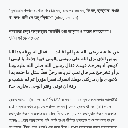
“সুলায়মান পক্ষীদের খোঁজ খবর নিলেন
,
অত:পর বললেন
,
কি
হল
,
হুদহুদকে
দেখছি
না
কেন
?
নাকি
সে
অনুপস্থিত
?”
(
নামল
,
২৭: ২০)
আল্লাহর
রাসূল
সাল্লাল্লাহু
আলাইহি
ওয়া
সাল্লাম
ও
গায়েব
জানতেন
না।
হাদীস শরীফে এসেছেঃ
النا
هذا
ورقة
له
فقال
…..
قالت
انها
عنها
الله
رضى
عائشة
عن
موس
الذى
نزل
الله
على
موسى
ياليتنى
فيها
جذعاً،
يا
ليتنى
ا
كونحياّ
اذ
يخرجك
قومك
فقال
رسول
الله
صلى
الله
عليه
وسل
م
اَوَ
مُخرجىَّ
هم
قال
نعم،
لم
يأت
رجلٌ
قطّ
بمثل
ما
جئت
به
ا
لاعودى
وان
يدركنى
يومك
انصرك
نصرا
مؤزرا
ثم
لم
ينشب
و
حـ٣
بخارى
.
الوحى
وفتر
توفى
ان
رقة
হযরত আয়েশা (রা.) থেকে বর্ণিত তিনি বলেন :…… (রাসূল সাল্লাল্লাহু আলাইহি
ওয়া সাল্লাম যখন নবুওয়ত প্রাপ্ত হলেন। তখন হযরত খাদিজা (রা:) তাঁকে
ওরাক্বাহ ইবনে নাওফাল এর কাছে নিয়ে যান।) তখন ওরাক্বাহ ইবনে নাওফাল
বলেনঃ …..হায় আফসোস! যদি আমি তখন জীবিত থাকতাম যখন আপনার কওম
আপনাকে (নিজ দেশ থেকে) বের করে দিবে। তখন আল্লাহর রাসূল সাল্লাল্লাহু