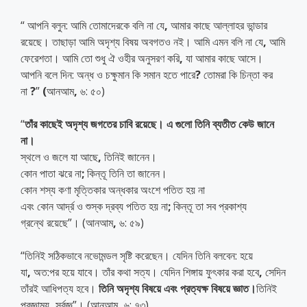
“ আপনি বলুন: আমি তোমাদেরকে বলি না যে
,
আমার কাছে আল্লাহর ভান্ডার
রয়েছে। তাছাড়া আমি অদৃশ্য বিষয় অবগতও নই। আমি এমন বলি না যে
,
আমি
ফেরেশতা। আমি তো শুধু ঐ ওহীর অনুসরণ করি
,
যা আমার কাছে আসে।
আপনি বলে দিন: অন্ধ ও চক্ষুমান কি সমান হতে পারে
?
তোমরা কি চিন্তা কর
না
?
”
(
আনআম
,
৬: ৫০)
“
তাঁর
কাছেই
অদৃশ্য
জগতের
চাবি
রয়েছে।
এ
গুলো
তিনি
ব্যতীত
কেউ
জানে
না।
স্থলে ও জলে যা আছে
,
তিনিই জানেন।
কোন পাতা ঝরে না
;
কিন্তূ তিনি তা জানেন।
কোন শস্য কণা মৃত্তিকার অন্ধকার অংশে পতিত হয় না
এবং কোন আর্দ্র ও শুস্ক দ্রব্য পতিত হয় না
;
কিন্তূ তা সব প্রকাশ্য
গ্রন্থে
রয়েছে”। (আনআম
,
৬: ৫৯)
“তিনিই সঠিকভাবে নভোমন্ডল সৃষ্টি করেছেন। যেদিন তিনি বলবেন: হয়ে
যা
,
অত:পর হয়ে যাবে। তাঁর কথা সত্য। যেদিন শিঙ্গায় ফুৎকার করা হবে
,
সেদিন
তাঁরই আধিপত্য হবে।
তিনি
অদৃশ্য
বিষয়ে
এবং
প্রত্যক্ষ
বিষয়ে
জ্ঞাত।
তিনিই
প্রজ্ঞাময়
,
সর্বজ্ঞ”। (আনআম
,
৬: ৭৩)