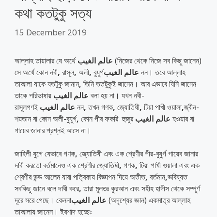
কথা কতটুকু সত্য
15 December 2019
আল্লাহ তায়ালার যে অর্থে
الغيب
عالم
(নিজের থেকে নিজে সব কিছু জানেন)
সে অর্থে কোন নবী
,
রাসূল
,
অলী
,
বুযুর্গ
الغيب
عالم
নন। তবে আল্লাহ
তাআলা যাকে যতটুকু জানান
,
তিনি ততটুকুই জানেন। আর এভাবে যিনি জানেন
তাকে পরিভাষায়
الغيب
عالم
বলা হয় না। যখন নবী-
রাসূলগণই
الغيب
عالم
নন
,
তখন গণক
,
জ্যোতিষী
,
টিয়া পাখী ওয়ালা
,
জ্বীন-
শয়তান বা কোন অলী-বুযুর্গ
,
কোন পীর ফকরি হুজুর
الغيب
عالم
হওয়ার বা
গায়েব জানার প্রশ্নই আসে না।
জাহিলী যুগে যেভাবে গণক
,
জ্যোতিষী এবং এক শ্রেণীর পীর-বুযুর্গ গায়েব জানার
দাবী করতো বর্তমানেও এক শ্রেণীর জ্যোতিষী
,
গণক
,
টিয়া পাখী ওয়ালা এবং এক
শ্রেণীর ভন্ড আলেম যারা পত্রিকায় বিজ্ঞাপন দিয়ে অতীত
,
বর্তমান
,
ভবিষ্যত
সবকিছু জানে বলে দাবী করে
,
তারা মূলতঃ কুরআন এবং সহীহ হাদীস থেকে সম্পূর্ণ
দূরে সরে গেছে। কেননা
الغيب
عالم
(অদৃশ্যের জ্ঞান) একমাত্র আল্লাহ
তাআলায় জানেন। ইরশাদ হচ্ছেঃ