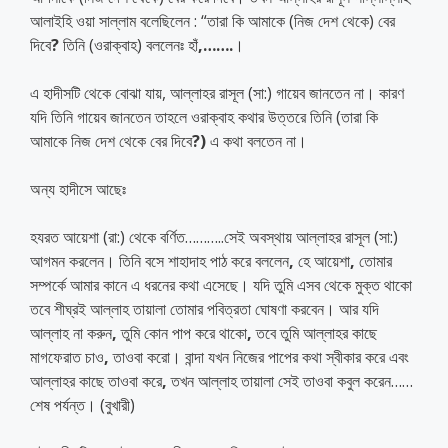
আলাইহি ওয়া সাল্লাম বলেছিলেন : “তারা কি আমাকে (নিজ দেশ থেকে) বের
দিবে
?
তিনি (ওরাক্বাহ) বললেনঃ হাঁ
,…….
।
এ হাদীসটি থেকে বোঝা যায়, আল্লাহর রাসূল (সা:) গায়েব জানতেন না। কারণ
যদি তিনি গায়েব জানতেন তাহলে ওরাক্বাহ কথার উত্তরে তিনি (তারা কি
আমাকে নিজ দেশ থেকে বের দিবে
?)
এ কথা বলতেন না।
অন্য হাদীসে আছেঃ
হযরত আয়েশা (রা:) থেকে বর্ণিত………..সেই অবস্থায় আল্লাহর রাসূল (সা:)
আগমন করলেন। তিনি বসে শাহাদাহ পাঠ করে বললেন
,
হে আয়েশা
,
তোমার
সম্পর্কে আমার কানে এ ধরনের কথা এসেছে। যদি তুমি এসব থেকে মুক্ত থাকো
তবে শীঘ্রই আল্লাহ তায়ালা তোমার পবিত্রতা ঘোষণা করবেন। আর যদি
আল্লাহ না করুন
,
তুমি কোন পাপ করে থাকো
,
তবে তুমি আল্লাহর কাছে
মাগফেরাত চাও
,
তাওবা করো। বান্দা যখন নিজের পাপের কথা স্বীকার করে এবং
আল্লাহর কাছে তাওবা করে
,
তখন আল্লাহ তায়ালা সেই তাওবা কবুল করেন……
শেষ পর্যন্ত। (বুখারী)