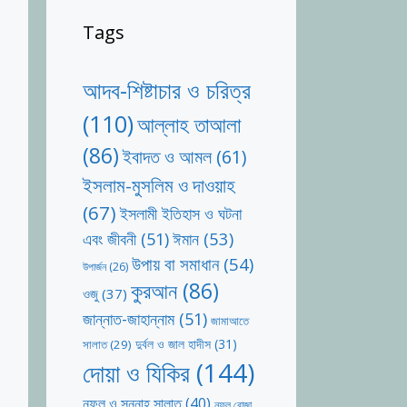
Tags
আদব-শিষ্টাচার ও চরিত্র
(110)
আল্লাহ তাআলা
(86)
ইবাদত ও আমল
(61)
ইসলাম-মুসলিম ও দাওয়াহ
(67)
ইসলামী ইতিহাস ও ঘটনা
ঈমান
(53)
এবং জীবনী
(51)
উপায় বা সমাধান
(54)
উপার্জন
(26)
কুরআন
(86)
ওজু
(37)
জান্নাত-জাহান্নাম
(51)
জামাআতে
দুর্বল ও জাল হাদীস
(31)
সালাত
(29)
দোয়া ও যিকির
(144)
নফল ও সুন্নাহ সালাত
(40)
নফল রোজা