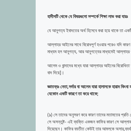
হাদীসটি
থেকে
যে
বিষয়গুলো
সম্পর্কে
শিক্ষা
লাভ
করা
যায়ঃ
যে আনুগত্য ইবাদতের অর্থ হিসেবে করা হয়ে থাকে তা একট
আল্লাহর আইনের সাথে বিরোধপূর্ণ হওয়ার পরেও যদি কারণ
মাধ্যম হল আনুগত্য, আর আনুগত্যের মাধ্যমেই আল্লাহর
আলেম ও বান্দাদের মধ্যে যারা আল্লাহর আইনের বিরোধিতা 
বাদ দিয়ে]।
জ্ঞাতব্যঃ
নেতা
,
সর্দার
বা
আলেম
যারা
হালালকে
হারাম
কিংবা
যেকোন
একটি
কারণে
তা
করে
থাকে
;
(
১
) সে তাদের অনুসরণ করে কারণ তাদের মতামতের প্রতি স
সে অসন্তুষ্ট- এই ব্যক্তি একজন কাফির কারণ সে আল্লাহ
দিয়েছেন। কাফির ব্যতীত কেউই তার আমলকে অসার,ব্যর্থ