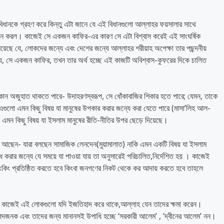
বিধানকে গ্রহণ করে কিন্তু এটা জানে যে এই বিধানগুলো আল্লাহর ফয়সালার সাথে
্থাপন করল। কাজেই সে একজন কাফির-এর কারণ সে এটা বিশ্বাস করেই এই সাংঘর্ষিক
 নিয়েছে যে, লোকদের জন্যে এবং দেশের জন্যে আল্লাহর শরীয়াহ অপেক্ষা তার পছন্দনীয়
ে, সে একজন কাফির, তখন তার অর্থ হচ্ছে এই কাজটি অবিশ্বাস-কুফরের দিকে চালিত
ন অজুহাত থাকতে পারে- উদাহরণস্বরূপ, সে ধোঁকাবাজির শিকার হতে পারে; যেমন, তাকে
এগুলো এমন কিছু বিষয় যা মানুষের উপকার করার জন্যে করা যেতে পারে (মাসা’লিহ আল-
ো এমন কিছু বিষয় যা ইসলাম মানুষের রীতি-নীতির উপর ছেড়ে দিয়েছে।
েন- যারা বলছেন সামাজিক লেনদেন(মুয়ামালাত) নাকি এমন একটি বিষয় যা ইসলাম
দ্ধ করার জন্যে যে সময়ে যা পাওয়া যায় তা অনুসারেই পরিচালিত,নির্দেশিত হয় । কাজেই
্যাংকিং প্রতিষ্ঠিত করতে হবে কিংবা জনগণের নিকট থেকে কর আদায় করতে হবে তাহলে
েই। কাজেই এই লোকগুলো যদি ইজতিহাদ করে থাকে,আল্লাহ যেন তাদের ক্ষমা করেন।
িপদজনক এবং তাদের জন্য মানানসই উপাধি হচ্ছে ‘সরকারী আলেম’ , ‘দ্বীনের আলেম’ নন।