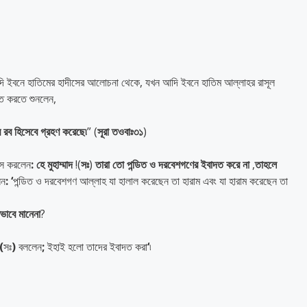
 ইবনে হাতিমের হাদীসের আলোচনা থেকে, যখন আদি ইবনে হাতিম আল্লাহর রাসূল
াত করতে শুনলেন,
র
রব
হিসেবে
গ্রহণ
করেছে৷
” (
সূরা
তওবাঃ৩১
)
েস করলেন
:
হে
মুহাম্মাদ
!(
সঃ
)
তারা
তো
পন্ডিত
ও
দরবেশগণের
ইবাদত
করে
না
,
তাহলে
েন
: ‘
পন্ডিত ও দরবেশগণ আল্লাহ যা হালাল করেছেন তা হারাম এবং যা হারাম করেছেন তা
ভাবে
মানেনা
?
(
সঃ
)
বললেন
;
ইহাই হলো তাদের ইবাদত করা
‘
৷