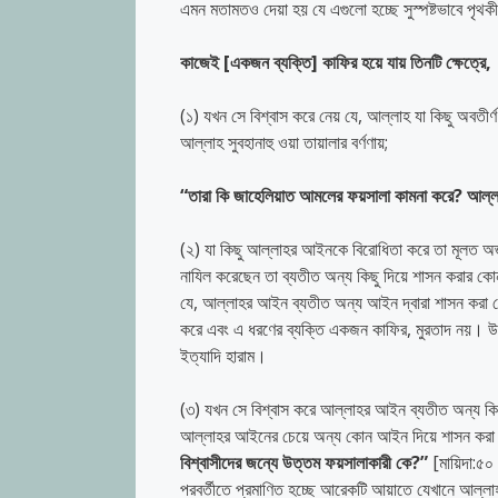
এমন মতামতও দেয়া হয় যে এগুলো হচ্ছে সুস্পষ্টভাবে পৃথকী
কাজেই
[
একজন
ব্যক্তি
]
কাফির
হয়ে
যায়
তিনটি
ক্ষেত্রে
,
(১) যখন সে বিশ্বাস করে নেয় যে, আল্লাহ যা কিছু অবতী
আল্লাহ সুবহানাহু ওয়া তায়ালার বর্ণণায়;
“
তারা
কি
জাহেলিয়াত
আমলের
ফয়সালা
কামনা
করে
?
আল্ল
(২) যা কিছু আল্লাহর আইনকে বিরোধিতা করে তা মূলত অজ
নাযিল করেছেন তা ব্যতীত অন্য কিছু দিয়ে শাসন করার কোন
যে, আল্লাহর আইন ব্যতীত অন্য আইন দ্বারা শাসন করা যে
করে এবং এ ধরণের ব্যক্তি একজন কাফির, মুরতাদ নয়। উদা
ইত্যাদি হারাম।
(৩) যখন সে বিশ্বাস করে আল্লাহর আইন ব্যতীত অন্য কিছ
আল্লাহর আইনের চেয়ে অন্য কোন আইন দিয়ে শাসন করা উ
বিশ্বাসীদের
জন্যে
উত্তম
ফয়সালাকারী
কে
?
”
[মায়িদা:৫০ 
পরবর্তীতে প্রমাণিত হচ্ছে আরেকটি আয়াতে যেখানে আল্লাহ