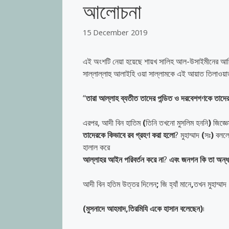
আলোচনা
15 December 2019
এই অংশটি নেয়া হয়েছে শায়খ সালিহ আল-উসাইমীনের আদি
সাল্লাল্লাহু আলাইহি ওয়া সাল্লামকে এই আয়াত তিলাওয়
“
তারা
আল্লাহ
ব্যতীত
তাদের
পন্ডিত
ও
দরবেশগণকে
তাদে
এরপর, আদী বিন হাতিম
(
তিনি তখনো মুসলিম হননি
)
জিজ্ঞ
তাদেরকে
কিভাবে
রব
গ্রহণ
করা
হলো
?
মুহাম্মাদ
(
সঃ
)
বলল
হালাল করে
আল্লাহর
আইন
পরিবর্তন
করে
না
?
এবং
জনগন
কি
তা
অন্ধ
আদী বিন হতিম উত্তর দিলেন
;
জি হ্যাঁ মানে
,
তখন মুহাম্মাদ
(
মুসনাদে
আহমাদ
,
তিরমিযি
একে
হাসান
বলেছেন
)
৷