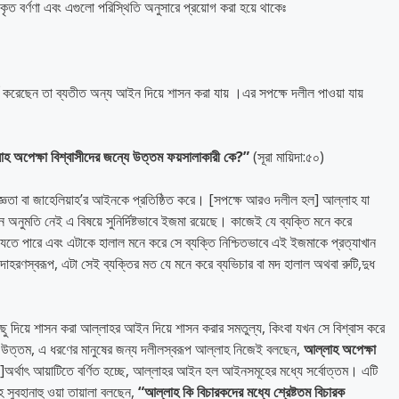
কৃত বর্ণণা এবং এগুলো পরিস্থিতি অনুসারে প্রয়োগ করা হয়ে থাকেঃ
র্ণ করেছেন তা ব্যতীত অন্য আইন দিয়ে শাসন করা যায় ।এর সপক্ষে দলীল পাওয়া যায়
াহ
অপেক্ষা
বিশ্বাসীদের
জন্যে
উত্তম
ফয়সালাকারী
কে
?
”
(সূরা মায়িদা:৫০)
্ঞতা বা জাহেলিয়াহ’র আইনকে প্রতিষ্ঠিত করে। [সপক্ষে আরও দলীল হল] আল্লাহ যা
 অনুমতি নেই এ বিষয়ে সুনির্দিষ্টভাবে ইজমা রয়েছে। কাজেই যে ব্যক্তি মনে করে
তে পারে এবং এটাকে হালাল মনে করে সে ব্যক্তি নিশ্চিতভাবে এই ইজমাকে প্রত্যাখান
হরণস্বরূপ, এটা সেই ব্যক্তির মত যে মনে করে ব্যভিচার বা মদ হালাল অথবা রুটি,দুধ
ু দিয়ে শাসন করা আল্লাহর আইন দিয়ে শাসন করার সমতুল্য, কিংবা যখন সে বিশ্বাস করে
ত্তম, এ ধরণের মানুষের জন্য দলীলস্বরূপ আল্লাহ নিজেই বলছেন,
আল্লাহ
অপেক্ষা
]অর্থাৎ আয়াটিতে বর্ণিত হচ্ছে, আল্লাহর আইন হল আইনসমূহের মধ্যে সর্বোত্তম। এটি
 সুবহানাহু ওয়া তায়ালা বলছেন,
“
আল্লাহ
কি
বিচারকদের
মধ্যে
শ্রেষ্টতম
বিচারক