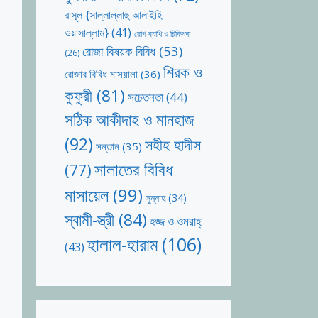
রাসূল {সাল্লাল্লাহু আলাইহি
ওয়াসাল্লাম}
(41)
রোগ ব্যাধি ও চিকিৎসা
রোজা বিষয়ক বিবিধ
(53)
(26)
শিরক ও
রোজার বিবিধ মাসয়ালা
(36)
কুফুরী
(81)
সচেতনতা
(44)
সঠিক আকীদাহ ও মানহাজ
(92)
সহীহ হাদীস
সন্তান
(35)
সালাতের বিবিধ
(77)
মাসায়েল
(99)
সুন্নাহ
(34)
স্বামী-স্ত্রী
(84)
হজ্জ ও ওমরাহ্‌
হালাল-হারাম
(106)
(43)