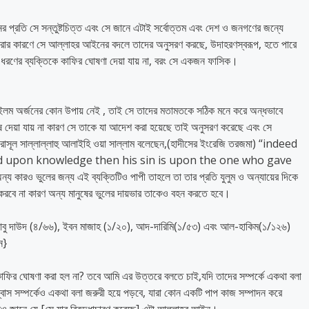
 প্রতি সে সন্তুষ্টচিত্ত এবং সে জানে এটাই সর্বোত্তম এবং দেশ ও জনগণের জন্যে
করার কারণে সে আল্লাহর আইনের বদলে তাদের অনুসরণ করছে, উদাহরণস্বরূপ, হতে পারে
 ধরণের ব্যক্তিকে কাফির ঘোষণা দেয়া যায় না, বরং সে একজন ফাসিক।
 ইলম অর্জনের কোন উপায় নেই
, তাই সে তাদের মতামতকে সঠিক মনে করে অন্ধভাবে
 দেয়া যায় না কারণ সে তাকে যা আদেশ করা হয়েছে তাই অনুসরণ করেছে এবং সে
সূল সাল্লাল্লাহু আলাইহি ওয়া সাল্লাম বলেছেন,(হাদীসের ইংরেজি তরজমা) “indeed
ed upon knowledge then his sin is upon the one who gave
্য কারও ভুলের জন্য এই ব্যক্তিটিও পাপী তাহলে তা তার প্রতি যুলুম ও অন্যায়ের দিকে
 করবে না কারণ অন্য মানুষের ভুলের দায়ভার তাকেও বহন করতে হবে।
 আবু দাউদ (৪/৬৬), ইবন মাজাহ (১/২০), আদ-দারিমি(১/৫৩) এবং আল-হাকিম(১/১২৬)
ন}
কাফির ঘোষণা করা হল না? তবে আমি এর উত্তরে বলতে চাই,যদি তাদের সম্পর্কে একথা বলা
শ্বাস সম্পর্কেও একথা বলা জরুরী হয়ে পড়বে, যারা কোন একটি পাপ কাজ সম্পাদন করে