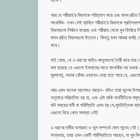
থাকে।
আর যে শরীয়াহ’র বিধানকে পরিত্যাগ করে এবং মানব রচিত 
সাংঘর্ষিক- তখন সেই ব্যক্তি শরীয়াহ’র বিধানকে প্রতিস
বিধানগুলো নির্বাচন করেছে এবং শরীয়াহ থেকে মুখ ফিরিয়ে
মানব রচিত বিধানগুলো উত্তম। কিন্তু যখন আমরা বলছি য
করে।
যাই হোক, যে এ ধরণের আইন-কানুনগুলো তৈরী করে তার কো
বলা হয়েছে যে এগুলো ইসলামের সাথে সাংঘর্ষিক নয় অথবা 
মুরসালা), অথবা ধোঁকা এভাবেও দেয়া হতে পারে যে, এগুল
আর এমন অনেক আলেমও আছেন- যদিও তারা ভুলের উপর আছ
অনুসারে পরিচালিত হয় না, এবং এটা নাকি অর্থনীতিকে সমৃ
যদি সময়ের দাবী বা পরিস্থিতি এমন হয় যে,সুদভিত্তিক ব
এগুলো নিয়ে কোন সমস্যা নেই!
এ ধরণের দাবীর অসারতা ও ভুল সম্পর্কে কোন সন্দেহ ন
অন্যথায়, তারা এমন একটি পরিস্থিতিতে আছেন, যা খুব ব