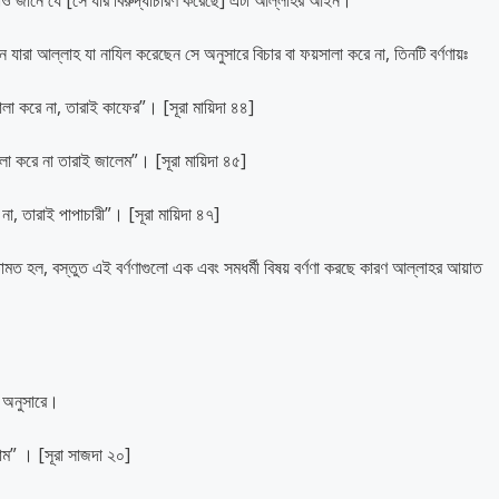
াও জানে যে [সে যার বিরুদ্ধাচারণ করেছে] এটা আল্লাহর আইন।
 যারা আল্লাহ যা নাযিল করেছেন সে অনুসারে বিচার বা ফয়সালা করে না, তিনটি বর্ণণায়ঃ
লা করে না, তারাই কাফের”। [সূরা মায়িদা ৪৪]
লা করে না তারাই জালেম”। [সূরা মায়িদা ৪৫]
না, তারাই পাপাচারী”। [সূরা মায়িদা ৪৭]
 হল, বস্তুত এই বর্ণণাগুলো এক এবং সমধর্মী বিষয় বর্ণণা করছে কারণ আল্লাহর আয়াত
 অনুসারে।
্নাম” । [সূরা সাজদা ২০]