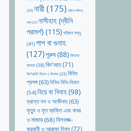
নারী
(175)
(26)
নারীদের বিভিন্ন
নাসীহাহ (দ্বীনি
স্রাব
(22)
পরামর্শ)
(115)
পরিধান বস্তু
পাপ বা গুনাহ
(41)
(127)
পুরুষ
(88)
ফিতনা-
বিদ’আত
(71)
ফাসাদ
(38)
বিবিধ
বিদ’আতি দিবস ও উৎসব
(33)
প্রসঙ্গ
(63)
বিবিধ বিধি-বিধান
বিয়ে বা বিবাহ
(98)
(54)
ভ্রান্ত দল ও আকীদাহ
(63)
মৃত্যু ও মৃত ব্যক্তি এবং কবর
যিলহজ্জ-
ও মাজার
(68)
কুরবানী ও আরাফা দিবস
(72)