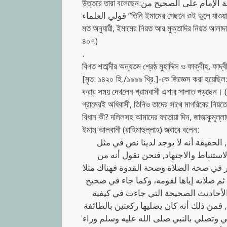
​উত্তরে তারা বলেছেন:يصلي الصلاة التي نسيها وراء الإمام ، ولا يضره اختلاف نيته عن نية الإمام على الصحيح من
قولي العلماء ​”তিনি ইমামের পেছনে ওই ভুলে যাওয়া সালাতটিই (কাজা) আদায় করবেন। ওলামায়ে কেরামের দুটি মতের মধ্যে বিশুদ্ধতর
মত অনুযায়ী, ইমামের নিয়ত আর মুক্তাদির নিয়ত আলাদা 
৪০৭)
.
বিগত শতাব্দীর অন্যতম শ্রেষ্ঠ মুহাদ্দিস ও ফাক্বীহ, ফাদ
[মৃত: ১৪২০ হি./১৯৯৯ খ্রি.]-কে জিজ্ঞেস করা হয়েছিল
করার সময় দেখলেন গ্রামবাসী এশার সালাত পড়ছেন। (ত
গ্রামেরই অধিবাসী, তিনিও তাদের সাথে মাগরিবের নিয়
বিধান কী? দলিলসহ আমাদের ফতোয়া দিন, জাজাকুমুল্লা
ইমাম আলবানী (রাহিমাহুল্লাহ) জবাবে বলেন:
الحقيقة أنه لا يوجد لدينا نص في مثل
ستنباط والاجتهاد, فنحن نقول أنه من
ؤثر في صحة الصلاة وصحة القدوة فهناك مثلا
ثم صلاته إياها لقومه، وكما جاء في صحيح
 الأحاديث الصحيحة التي جاءت في كيفية
فمن ذلك أنه كان يصليها ركعتين بالطائفة
ي وتصلي بالنبي صلى الله عليه وسلم وراء