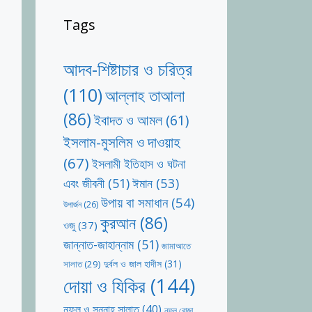
Tags
আদব-শিষ্টাচার ও চরিত্র
(110)
আল্লাহ তাআলা
(86)
ইবাদত ও আমল
(61)
ইসলাম-মুসলিম ও দাওয়াহ
(67)
ইসলামী ইতিহাস ও ঘটনা
ঈমান
(53)
এবং জীবনী
(51)
উপায় বা সমাধান
(54)
উপার্জন
(26)
কুরআন
(86)
ওজু
(37)
জান্নাত-জাহান্নাম
(51)
জামাআতে
দুর্বল ও জাল হাদীস
(31)
সালাত
(29)
দোয়া ও যিকির
(144)
নফল ও সুন্নাহ সালাত
(40)
নফল রোজা