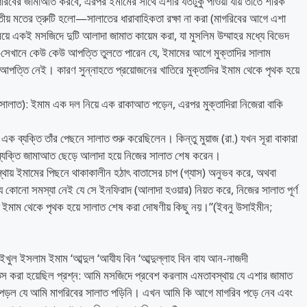
গরিবের জামাআত করবে, এরপর ইমামের সাথে এশার যতটুকু পাওয়া যায় তাতে শরিক
িতীয় মতের ত্রুটি হলো—সালাতের ধারাবাহিকতা রক্ষা না করা (মাগরিবের আগে এশা
একই মসজিদে দুটি আলাদা জামাত কায়েম করা, যা মুসলিম উম্মাহর মধ্যে বিভেদ
সেখানে কেউ কেউ আপত্তি তুলতে পারেন যে, ইমামের আগে মুক্তাদির সালাম
 আপত্তি নেই। কারণ সুন্নাহতে প্রয়োজনের খাতিরে মুক্তাদির ইমাম থেকে পৃথক হয়ে
সালাত): ইমাম এক দল নিয়ে এক রাকাআত পড়েন, এরপর মুক্তাদিরা নিজেরা বাকি
 এক ব্যক্তি তাঁর পেছনে সালাত শুরু করেছিলেন। কিন্তু মুয়াজ (রা.) যখন সূরা বাকারা
েই ব্যক্তি জামাআত ছেড়ে আলাদা হয়ে নিজের সালাত শেষ করেন।
থায় ইমামের পিছনে থাকাকালীন হঠাৎ বাতাসের চাপ (গ্যাস) অনুভব করে, অথবা
 কোনো সমস্যা নেই যে সে ইনফিরাদ (আলাদা হওয়ার) নিয়ত করে, নিজের সালাত পূর্ণ
ইমাম থেকে পৃথক হয়ে সালাত শেষ করা দোষণীয় কিছু নয়।”(ইবনু উসাইমীন;
াইখুল ইসলাম ইমাম ‘আব্দুল ‘আযীয বিন ‘আব্দুল্লাহ বিন বায আন-নাজদী
্ঞেস করা হয়েছিল ​প্রশ্ন: আমি মসজিদে প্রবেশ করলাম এমতাবস্থায় যে এশার জামাত
ে পড়ল যে আমি মাগরিবের সালাত পড়িনি। এখন আমি কি আগে মাগরিব পড়ে নেব এবং