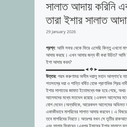
সালাত আদায় করিনি এব
তারা ইশার সালাত আদ
29 January 2026
প্রশ্ন
: আমি সফর থেকে ফিরে এসেছি কিন্তু এখনো মা
আদায় করছে। এখন আমার জন্য কী করা উচিত? আমি কি
ইশা আদায় করব?
▬▬▬▬▬▬▬▬◄❖►▬▬▬▬▬
উত্তর
: পরম করুণাময় অসীম দয়ালু মহান আল্লাহ’র না
শতসহস্র দয়া ও শান্তি বর্ষিত হোক প্রাণাধিক প্রিয় নাবী মুহাম্মাদুর রাসূলুল্লাহ’ (ﷺ)-এর 
ইশার সালাতের জামাত ইতোমধ্যে শুরু হয়ে গেছে, অথচ
আলেমদের মধ্যে মতভেদ রয়েছে।একদল আলেমের মতে, 
যোগ দেবেন।অন্যদিকে, আরেকদল আলেমের অভিমত হলো
একাকীভাবে মাগরিবের সালাত আদায় করবেন। এ বিষয়ে বিশ
তবে মাগরিবের নিয়তে। অতঃপর যখন সে তৃতীয় রাকআতে প
এবং সালাম ফিরাবেন।এরপর ইমামের ইশার সালাতে যতটুক