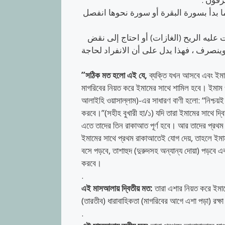
ا بدأ بسورة البقرة أو سورة نحوها انفصل
رت عليه الريح (الغازات) أو احتاج إلى نقض
 وينصرف ، فهذا يدل على أن الانفراد لحاجة
​”সঠিক মত হলো এই যে,
ব্যক্তি যখন আসবে এবং ইমাম
মাগরিবের নিয়ত করে ইমামের সাথে শামিল হবে। ইমাম ও
আলাইহি ওয়াসাল্লাম)-এর সাধারণ বাণী হলো: “নিশ্চয়ই
করবে।”(সহীহ বুখারী হা/১) ​যদি তারা ইমামের সাথে 
এতে তাদের তিন রাকাআত পূর্ণ হবে। আর তাদের প্রথম র
ইমামের সাথে প্রথম রাকাআতেই যোগ দেয়, তাহলে ইমাম 
বসে পড়বে, তাশাহুদ (দুরুদসহ অন্যান্য দোয়া) পড়বে
করবে।
.
এই মাসআলায় দ্বিতীয় মত:
তারা এশার নিয়ত করে ইমাম
(তারতীব) ধারাবাহিকতা (মাগরিবের আগে এশা পড়া) রক্
.