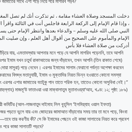
ি জামাতের সাথে এশা পড়ে নিয়ে পরে মাগরিব পড়ব?
دخلت المسجد وصلاة العشاء مقامة ، ثم تذكرت أنك لم تصل المغر
وإذا قام الإمام إلى الركعة الرابعة فاجلس أنت في الثالثة واقرأ ال
النبي صلى الله عليه وسلم – والدعاء بعدها وانتظر الإمام حتى يسلم
الإمام والمأموم على الصحيح من أقوال أهل العلم ، وإن صليت ا
أدركت من صلاة العشاء فلا بأس
ঁড়িয়ে যায়, এমতাবস্থায় আপনার মনে পড়ে যে আপনি মাগরিব পড়েননি, তবে আপনি
র ইমাম যখন চতুর্থ রাকাআতের জন্য দাঁড়াবেন, তখন আপনি (তিন রাকাত শেষে)
ও দোয়া মাসুরা) পড়ে নেবেন। এরপর ইমামের সালাম ফেরানো পর্যন্ত অপেক্ষা করবেন
েরামের বিশুদ্ধ মতানুযায়ী, ইমাম ও মুক্তাদির নিয়ত ভিন্ন হওয়াতে কোনো সমস্যা
এরপর এশার জামাতের যতটুকু পান তাতে শরিক হন, তাতেও কোনো অসুবিধা নেই।”​
ল্লাহ) মাজমূ‘উ ফাতাওয়া ওয়া মাক্বালাতুম মুতানাওয়্যা‘আহ, খণ্ড: ১২; পৃষ্ঠা: ১৮৯)
য়ী কমিটির (আল-লাজনাতুদ দাইমাহ লিল বুহূসিল ‘ইলমিয়্যাহ ওয়াল ইফতা)
 ফজর পড়তে ভুলে যায় এবং জোহরের জামাআত দাঁড়ানোর সময় তার তা মনে পড়ে, কিংবা
তবে তার করণীয় কী? সে কি ইমামের পেছনে ওই কাজা সালাতের নিয়ত করে প্রবেশ
বং পরে কাজা সালাতটি পড়বে?