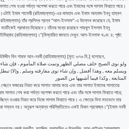
লাত শেষ হওয়া পর্যন্ত অপেক্ষা করতে পারে এবং ইমামের সঙ্গে সালাম ফিরাতে পারে।
ে।এটাই ইমাম শাফেয়ী (রহিমাহুল্লাহ)-এর মাযহাব এবং ইমাম আহমাদ ইবনু হাম্বল
রহিমাহুল্লাহ) তাঁর প্রসিদ্ধ গ্রন্থ “আল-ইনসাফ”-এ উল্লেখ করেছেন যে, ইমাম
মতটিকেই প্রাধান্য দিয়েছেন। তাঁদের মধ্যে রয়েছেন শায়খুল ইসলাম ইবনু
তাইমিয়্যাহ (রাহিমাহুল্লাহ)।”(বিস্তারিত জানতে দেখুন: আল-ইনসাফ খণ্ড: ৪; পৃষ্ঠা:
মুহিউদ্দীন বিন শারফ আন-নববী (রাহিমাহুল্লাহ) [মৃত: ৬৭৬ হি.] বলেছেন,
ولو نوى الصبح خلف مصلي الظهر وتمت صلاة المأموم ، فإن شاء  ,
ويسلم معه , وهذا أفضل , وإن شاء نوى مفارقته وسلم , و(لا) تبطل ص
المتابعة , وكذا فيما أشبهها من الصور
র পেছনে ফজরের নিয়ত করে সালাত আদায় করে এবং তার সালাত ইমামের সালাতের
সালাত শেষ করা পর্যন্ত অপেক্ষা করতে পারে এবং তাঁর সঙ্গে সালাম ফিরাতে পারে;
িন্ন হওয়ার নিয়ত করে নিজে সালাম ফিরাতে পারে। এ ক্ষেত্রে বিনা মতভেদে তার
রা সম্ভব নয়। অনুরূপ অন্যান্য পরিস্থিতিতেও একই বিধান প্রযোজ্য।”(ইমাম নববী
ীর অন্যতম শ্রেষ্ঠ ফক্বীহ, মুহাদ্দিস, মুফাসসির ও উসূলবিদ, আশ-শাইখুল ‘আল্লামাহ,