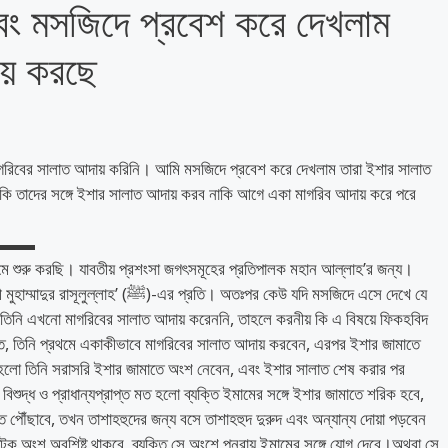
ং মসজিদে প্রবেশ করে দেখলাম
ায় করছে
গরিবের সালাত আদায় করিনি। আমি মসজিদে প্রবেশ করে দেখলাম তারা ইশার সালাত
 তাদের সঙ্গে ইশার সালাত আদায় করব নাকি আগে একা মাগরিব আদায় করে পরে
▬▬▬
মে শুরু করছি। যাবতীয় প্রশংসা জগৎসমূহের প্রতিপালক মহান আল্লাহ’র জন্য।
প্রতি। অতঃপর কেউ যদি মসজিদে এসে দেখে যে
 তিনি এখনো মাগরিবের সালাত আদায় করেননি, তাহলে করনীয় কি এ বিষয়ে ফিকহবিদ
তিনি প্রথমে একাকীভাবে মাগরিবের সালাত আদায় করবেন, এরপর ইশার জামাতে
 তিনি সরাসরি ইশার জামাতে অংশ নেবেন, এবং ইশার সালাত শেষ করার পর
ুদ্ধ ও প্রাধান্যপ্রাপ্ত মত হলো ব্যক্তি ইমামের সঙ্গে ইশার জামাতে শরিক হবে,
ৌঁছাবে, তখন তাশাহহুদের জন্য বসে তাশাহহুদ দুরুদ এবং অন্যান্য দোয়া পড়বেন
ু অংশ অবশিষ্ট থাকবে, ব্যক্তি সে অংশে পুনরায় ইমামের সঙ্গে যোগ দেবে।অথবা সে