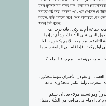
ইমাম মুহাম্মাদ বিন সালিহ আল-‘উসাইমীন (রাহিমাহুল্লা
সালাতে দেরি করে ফেললেন এবং এসে দেখলেন যে ইমাম
করবেন, নাকি ইমামের সাথে এশার জামাআতে যোগ দেবে
​জবাবে তিনি বলেন:
” ه جماعة أم لم يكن ، فإنه يدخل مع
 صَلَّى اللَّهُ عَلَيْهِ وَسَلَّمَ : ( إنما
ة الثانية سلموا معه ، لأنهم يكونون صلوا
في أول ركعة ، فإذا قام إلى الرابعة جلسوا
ده المغرب ويسقط الترتيب هنا مراعاةً
 العشاء ، والقولان الأخيران فيهما محذور
المغرب ، وأما الثاني فمحذوره إقامة
حذوراً وهو تسليم هؤلاء قبل أن يسلم
م عن الإمام في مواضع من السُّنَّة ، منها
نصرفون