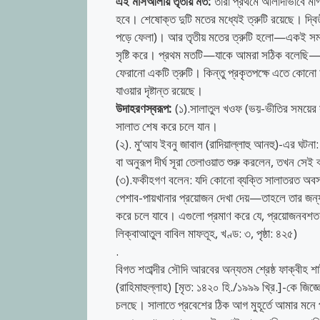
এই মাসআলায় ​তৃতীয় মত:
তারা প্রথমে আলাদাভাবে মা
হবে।​ শেষোক্ত দুটি মতের মধ্যেই ত্রুটি রয়েছে। দ্ব
পড়ে ফেলা)। আর তৃতীয় মতের ত্রুটি হলো—একই সময়ে 
সৃষ্টি করে। ​প্রথম মতটি—যাকে আমরা সঠিক বলেছি—
ফেরানো একটি ত্রুটি। কিন্তু প্রকৃতপক্ষে এতে কোনো
যাওয়ার দৃষ্টান্ত রয়েছে।
উদাহরণস্বরূপ:
(​১).সালাতুল খওফ (ভয়-ভীতির সময়ের 
সালাত শেষ করে চলে যান।
(২). মু‘আয ইবনু জাবাল (রাদিয়াল্লাহু আনহু)-এর ঘটনা:
বা অনুরূপ দীর্ঘ সূরা তেলাওয়াত শুরু করলেন, তখন স
(৩).ফকীহগণ বলেন: যদি কোনো ব্যক্তি সালাতরত অবস্
পেশাব-পায়খানার প্রয়োজন দেখা দেয়—তাহলে তার জন্য
করে চলে যাবে। এগুলো প্রমাণ করে যে, প্রয়োজনবশত 
লিক্বাআতুল বাবিল মাফতূহ, খণ্ড: ৩, পৃষ্ঠা: ৪২৫)
.
বিগত শতাব্দীর সৌদি আরবের অন্যতম শ্রেষ্ঠ ফাক্বীহ শ
(রাহিমাহুল্লাহ) [মৃত: ১৪২০ হি./১৯৯৯ খ্রি.]-কে জিজ
চলছে। সালাতে প্রবেশের ঠিক আগ মুহূর্তে আমার মন