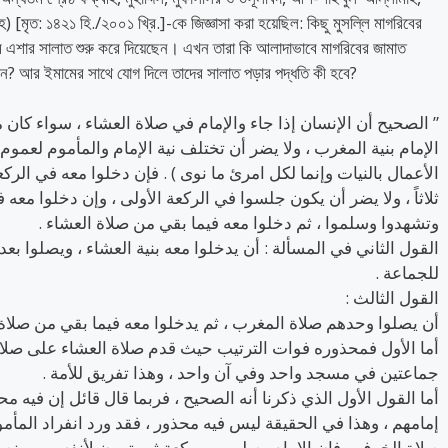
হ) [মৃত: ১৪২১ হি./২০০১ খ্রি.]-কে জিজ্ঞাসা করা হয়েছিল:​ কিছু মুসল্লি মাগরিবের
 এশার সালাত শুরু করে দিয়েছেন। এখন তারা কি আলাদাভাবে মাগরিবের জামাত
ন? আর ইমামের সাথে যোগ দিলে তাদের সালাত পড়ার পদ্ধতি কী হবে?
الصحيح أن الإنسان إذا جاء والإمام في صلاة العشاء ، سواء كان مع
الإمام بنية المغرب ، ولا يضر أن تختلف نية الإمام والمأموم لعموم قول النبي
الأعمال بالنيات وإنما لكل امرئ ما نوى ) . فإن دخلوا معه في الركع
ثلاثاً ، ولا يضر أن يكون جلسوا في الركعة الأولى ، وإن دخلوا معه 
وتشهدوا وسلموا ، ثم دخلوا معه فيما بقي من صلاة العشاء .
القول الثاني في المسألة : أن يدخلوا معه بنية العشاء ، ويصلوا بع
للجماعة .
القول الثالث :
أن يصلوا وحدهم صلاة المغرب ، ثم يدخلوا معه فيما بقي من صلاة ،
أما الأول فمحذوره فوات الترتيب حيث قدم صلاة العشاء على صلاة 
جماعتين في مسجد واحد وفي آن واحد ، وهذا تفريق للأمة .
أما القول الأول الذي ذكرنا أنه الصحيح ، فربما قال قائل إن فيه م
إمامهم ، وهذا في الحقيقة ليس فيه محذور ، فقد ورد انفراد المأمو :
صلاة الخوف ، فإن الإمام يصلي بهم ركعة ثم يتمون لأنفسهم وي .