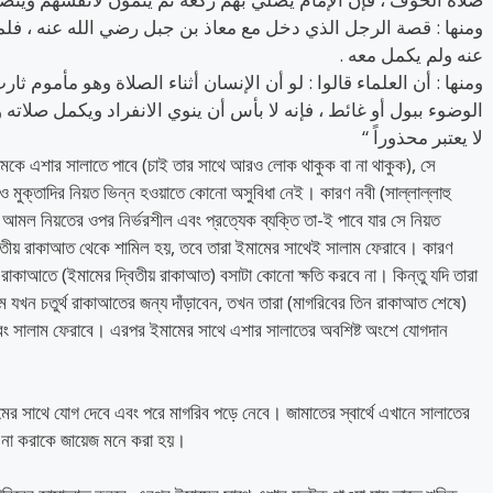
ومنها : قصة الرجل الذي دخل مع معاذ بن جبل رضي الله عنه ، فلم
عنه ولم يكمل معه .
ومنها : أن العلماء قالوا : لو أن الإنسان أثناء الصلاة وهو مأموم ثا
الوضوء ببول أو غائط ، فإنه لا بأس أن ينوي الانفراد ويكمل صلاته
لا يعتبر محذوراً “
কে এশার সালাতে পাবে (চাই তার সাথে আরও লোক থাকুক বা না থাকুক), সে
 মুক্তাদির নিয়ত ভিন্ন হওয়াতে কোনো অসুবিধা নেই। কারণ নবী (সাল্লাল্লাহু
 আমল নিয়তের ওপর নির্ভরশীল এবং প্রত্যেক ব্যক্তি তা-ই পাবে যার সে নিয়ত
দ্বিতীয় রাকাআত থেকে শামিল হয়, তবে তারা ইমামের সাথেই সালাম ফেরাবে। কারণ
াকাআতে (ইমামের দ্বিতীয় রাকাআত) বসাটা কোনো ক্ষতি করবে না। ​কিন্তু যদি তারা
যখন চতুর্থ রাকাআতের জন্য দাঁড়াবেন, তখন তারা (মাগরিবের তিন রাকাআত শেষে)
 এবং সালাম ফেরাবে। এরপর ইমামের সাথে এশার সালাতের অবশিষ্ট অংশে যোগদান
ের সাথে যোগ দেবে এবং পরে মাগরিব পড়ে নেবে। জামাতের স্বার্থে এখানে সালাতের
ষা না করাকে জায়েজ মনে করা হয়।