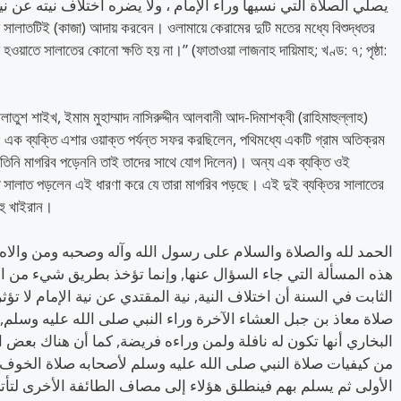
হওয়াতে সালাতের কোনো ক্ষতি হয় না।” (ফাতাওয়া লাজনাহ দায়িমাহ; খণ্ড: ৭; পৃষ্ঠা:
্বীলাতুশ শাইখ, ইমাম মুহাম্মাদ নাসিরুদ্দীন আলবানী আদ-দিমাশক্বী (রাহিমাহুল্লাহ)
: এক ব্যক্তি এশার ওয়াক্ত পর্যন্ত সফর করছিলেন, পথিমধ্যে একটি গ্রাম অতিক্রম
িনি মাগরিব পড়েননি তাই তাদের সাথে যোগ দিলেন)। অন্য এক ব্যক্তি ওই
তে সালাত পড়লেন এই ধারণা করে যে তারা মাগরিব পড়ছে। এই দুই ব্যক্তির সালাতের
হু খাইরান।
الحمد لله والصلاة والسلام على رسول الله وآله وصحبه ومن والاه, 
هذه المسألة التي جاء السؤال عنها, وإنما تؤخذ بطريق شيء من الا
الثابت في السنة أن اختلاف النية, نية المقتدي عن نية الإمام لا ت
صلاة معاذ بن جبل العشاء الآخرة وراء النبي صلى الله عليه وسلم, 
البخاري أنها تكون له نافلة ولمن وراءه فريضة, كما أن هناك بعض
من كيفيات صلاة النبي صلى الله عليه وسلم لأصحابه صلاة الخوف, 
الأولى ثم يسلم بهم فينطلق هؤلاء إلى مصاف الطائفة الأخرى لتأت