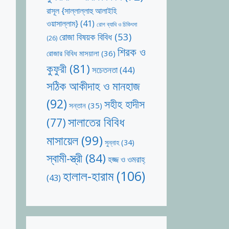
রাসূল {সাল্লাল্লাহু আলাইহি
ওয়াসাল্লাম}
(41)
রোগ ব্যাধি ও চিকিৎসা
রোজা বিষয়ক বিবিধ
(53)
(26)
শিরক ও
রোজার বিবিধ মাসয়ালা
(36)
কুফুরী
(81)
সচেতনতা
(44)
সঠিক আকীদাহ ও মানহাজ
(92)
সহীহ হাদীস
সন্তান
(35)
সালাতের বিবিধ
(77)
মাসায়েল
(99)
সুন্নাহ
(34)
স্বামী-স্ত্রী
(84)
হজ্জ ও ওমরাহ্‌
হালাল-হারাম
(106)
(43)