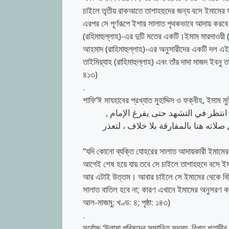
চাইলে তৃতীয় রাকআতে তাশাহহুদের জন্য বসে ইমামের সা
এরপর সে পূর্ণরূপে ইশার সালাত পৃথকভাবে আদায় করব
(রহিমাহুল্লাহ)-এর দুটি মতের একটি।ইমাম মারদাওয়ী (
আহমাদ (রাহিমাহুল্লাহ)-এর অনুসারীদের একটি দল এই 
তাইমিয়্যাহ (রাহিমাহুল্লাহ) এবং তাঁর দাদা মাজদ ইবনু 
৪১৩)
.
শাফি‘ঈ মাযহাবের প্রখ্যাত মুহাদ্দিস ও ফক্বীহ, ইমাম 
انتظر في التشهد حتى يفرغ الإمام
لاته هنا بالمفارقة بلا خلاف ، لتعذر
“যদি কোনো ব্যক্তি যোহরের সালাত আদায়কারী ইমামে
আগেই শেষ হয়ে যায় তবে সে চাইলে তাশাহহুদে বসে ইমাম 
আর এটাই উত্তম। আবার চাইলে সে ইমামের থেকে বিচ্ছ
সালাত বাতিল হবে না; কারণ এখানে ইমামের অনুসরণ ক
আল-মাজমু; খণ্ড: ৪; পৃষ্ঠা: ১৪৩)
.
সর্বোচ্চ ‘উলামা পরিষদের সম্মানিত সদস্য, বিগত শতাব্দ