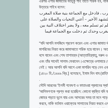
এরপর এশার জামাতের যতটুকু পাই তাতে শরিক হব, নাক
​উত্তরে শাইখ বলেন:
ب ، فادخل مع الجماعة بنية صلاة المغرب
، تشهد الأخير – أعني التحيات والصلاة على
 ثم تسلم معه ، ولا يضر اختلاف النية بين
لمغرب وحدك ثم دخلت مع الجماعة فيما
“যদি আপনি মসজিদে প্রবেশ করেন এবং এশার জামাত দা
মাগরিবের নিয়ত করে জামাআতে শরিক হয়ে যাবেন। অতঃপ
বসে যাবেন এবং শেষ তাশাহহুদ (আত্তাহিয়্যাতু, দরুদ 
এবং তাঁর সাথেই সালাম ফেরাবেন।এক্ষেত্রে ​ওলামায়ে ক
নেই। আর আপনি যদি আগে একা মাগরিব পড়ে নেন এবং 
(১৪২০ হি./১৯৯৯ খ্রি.] বলেছেন, ইমাম বিন বায (রাহিমাহু
.
সৌদি আরবের ‘ইলমী গবেষণা ও ফাতাওয়া প্রদানের স্থা
‘আলিমগণকে ​প্রশ্ন করা হয়েছিল: কোনো ব্যক্তি যদি
জোহর পড়তে ভুলে যায় এবং আসরের সময় তা মনে পড়ে—
করবে, নাকি বর্তমান ওয়াক্তের সালাতের নিয়ত করবে এ