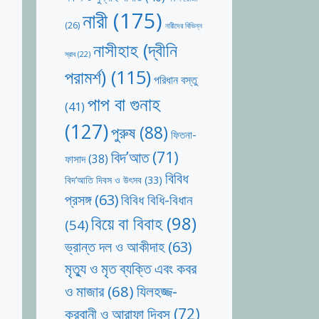
নারী
(175)
(26)
নারীদের বিভিন্ন
নাসীহাহ (দ্বীনি
স্রাব
(22)
পরামর্শ)
(115)
পরিধান বস্তু
পাপ বা গুনাহ
(41)
(127)
পুরুষ
(88)
ফিতনা-
বিদ’আত
(71)
ফাসাদ
(38)
বিবিধ
বিদ’আতি দিবস ও উৎসব
(33)
প্রসঙ্গ
(63)
বিবিধ বিধি-বিধান
বিয়ে বা বিবাহ
(98)
(54)
ভ্রান্ত দল ও আকীদাহ
(63)
মৃত্যু ও মৃত ব্যক্তি এবং কবর
যিলহজ্জ-
ও মাজার
(68)
কুরবানী ও আরাফা দিবস
(72)