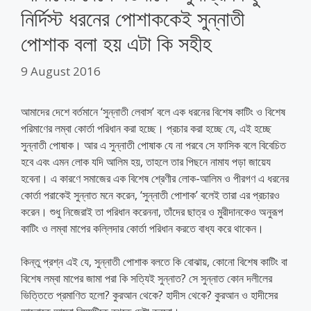
নির্দিস্ট ধরনের পোশাককেই সুন্নাতী
পোশাক বলা হয় এটা কি সহীহ
9 August 2016
আমাদের দেশে বর্তমানে ‘সুন্নাতী লেবাস’ বলে এক ধরনের বিশেষ কাটিং ও বিশেষ
পরিমাণের লম্বা কোর্তা পরিধান করা হচ্ছে। প্রচার করা হচ্ছে যে, এই হচ্ছে
সুন্নাতী পোষাক। আর এ সুন্নাতী পোষাক যে না পরবে সে ফাসিক বলে বিবেচিত
হবে এবং এমন লোক যদি আলিম হয়, তাহলে তার পিছনে নামায পড়া জায়েয
হবেনা। এ কারণে সমাজের এক বিশেষ শ্রেণীর লোক-আলিম ও পীরগণ এ ধরনের
কোর্তা পরাকেই সুন্নাত মনে করেন, ‘সুন্নাতী পোশাক’ বলেই তারা এর প্রচারও
করেন। শুধু নিজেরাই তা পরিধান করেননা, তাঁদের ছাত্র ও মুরীদানকেও অনুরূপ
কাটিং ও লম্বা মাপের কল্লিদার কোর্তা পরিধান করতে বাধ্য করে থাকেন।
কিন্তু প্রশ্ন এই যে, সুন্নাতী পোশাক বলতে কি বোঝায়, কোনো বিশেষ কাটিং বা
বিশেষ লম্বা মাপের জামা পরা কি সত্যিই সুন্নাত? সে সুন্নাত কোন দলীলের
ভিত্তিতে প্রমাণিত হলো? কুরআন থেকে? হাদীস থেকে? কুরআন ও হাদীসের