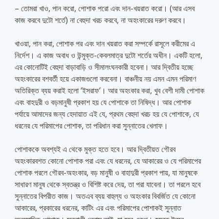
– তোমরা খাও, পান করো, পোশাক পরো এবং দান-খয়রাত করো। (আর এসব
কাজ করবে দুটো শর্তে) না বেহুদা খরচ করবে, না অহংকারের দরুণ করবে।
খাওয়া, পান করা, পোশাক পর এবং দান খয়রাত করা সম্পর্কে রাসূলে করীমের এ
নির্দেশ। এ কাজ অবাধ ও উন্মুক্ত-কেবলমাত্র দুটো শর্তের অধীন। একটি হলো,
এর কোনোটিই বেহুদা বাড়াবাড়ি ও সীমালংঘনকারী হবেনা। আর দ্বিতীয় হচ্ছে
অহংকারের বশবর্তী হয়ে একাজগুলো করবেনা। বাঞ্চনীয় নয় এমন এমন পরিমাণ
অতিরিক্ত ব্যয় করাই হলো ‘ইসরাফ’। আর অহংকার করা, খুব বেশী দামী পোশাক
এবং বাহদুরী ও বড়মানুষী প্রকাশ হয় যে পোশাকে তা নিষিদ্ধ। আর পোশাক
পর্যায়ে আমাদের জন্য হেদায়াত এই যে, প্রথম বেহুদা খরচ হয় যে পোশাকে, যে
ধরনের যে পরিমাপের পোশাক, তা পরিধান করা সুন্নাতের খেলাফ।
পোশাককে অবশ্যই এ থেকে মুক্ত হতে হবে। আর দ্বিতীয়ত গৌরব
অহংকারবশত কোনো পোশাক পরা এবং যে ধরনের, যে আকারের ও যে পরিমাপের
পোশাক পরলে গৌরব-অহংকার, বড় মানুষী ও বাহাদুরী প্রকাশ পায়, যা মানুষকে
সাধারণ মানুষ থেকে স্বতন্ত্র ও বিশিষ্ট করে দেয়, তা পরা যাবেনা। তা পরলে হবে
সুন্নাতের বিপরীত কাজ। অতএব ব্যয় বাহুল্য ও অহংকার বিবর্জিত যে কোনো
আকারের, প্রকারের ধরনের, কাটিং এর এবং পরিমাপের পোশাকই সুন্নাত