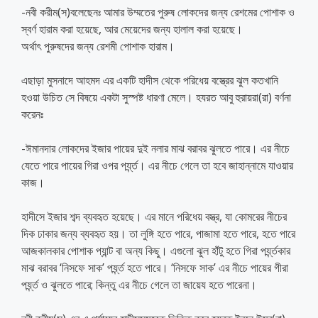
-নবী করীম(স)বলেছেনঃ আমার উম্মতের পুরুষ লোকদের জন্য রেশমের পোশাক ও
স্বর্ণ হারাম করা হয়েছে, আর মেয়েদের জন্য হালাল করা হয়েছে।
অর্থাৎ পুরুষদের জন্য রেশমী পোশাক হারাম।
এছাড়া মুসনাদে আহমদ এর একটি হাদীস থেকে পরিধেয় বস্ত্রের ঝুল কতখানি
হওয়া উচিত সে বিষয়ে একটা সুস্পষ্ট ধারণা মেলে। হযরত আবু হুরায়রা(রা) বর্ণনা
করেনঃ
-ঈমানদার লোকদের ইজার পায়ের দুই নলার মাঝ বরাবর ঝুলতে পারে। এর নীচে
যেতে পারে পায়ের গিরা ওপর পর্য্ন্ত। এর নীচে গেলে তা হবে জাহান্নামে যাওয়ার
কাজ।
হাদীসে ইজার শব্দ ব্যবহৃত হয়েছে। এর মানে পরিধেয় বস্ত্র, যা কোমরের নীচের
দিক ঢাকার জন্য ব্যবহৃত হয়। তা লুঙ্গি হতে পারে, পাজামা হতে পারে, হতে পারে
আজকালকার পোশাক প্যান্ট বা অন্য কিছু। এগুলো ঝুল হাঁটু হতে গিরা পর্য্ন্তকার
মাঝ বরাবর ‘নিসফে সাক’ পর্য্ন্ত হতে পারে। ‘নিসফে সাক’ এর নীচে পায়ের গীরা
পর্য্ন্ত ও ঝুলতে পারে; কিন্তু এর নীচে গেলে তা জায়েয হতে পারেনা।