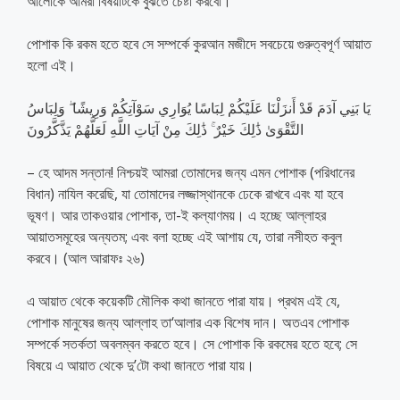
আলোকে আমরা বিষয়টিকে বুঝতে চেষ্টা করবো।
পোশাক কি রকম হতে হবে সে সম্পর্কে কুরআন মজীদে সবচেয়ে গুরুত্বপূর্ণ আয়াত
হলো এই।
يَا بَنِي آدَمَ قَدْ أَنزَلْنَا عَلَيْكُمْ لِبَاسًا يُوَارِي سَوْآتِكُمْ وَرِيشًا ۖ وَلِبَاسُ
التَّقْوَىٰ ذَٰلِكَ خَيْرٌ ۚ ذَٰلِكَ مِنْ آيَاتِ اللَّهِ لَعَلَّهُمْ يَذَّكَّرُونَ
– হে আদম সন্তান! নিশ্চয়ই আমরা তোমাদের জন্য এমন পোশাক (পরিধানের
বিধান) নাযিল করেছি, যা তোমাদের লজ্জাস্থানকে ঢেকে রাখবে এবং যা হবে
ভূষণ। আর তাকওয়ার পোশাক, তা-ই কল্যাণময়। এ হচ্ছে আল্লাহর
আয়াতসমূহের অন্যতম; এবং বলা হচ্ছে এই আশায় যে, তারা নসীহত কবুল
করবে। (আল আরাফঃ ২৬)
এ আয়াত থেকে কয়েকটি মৌলিক কথা জানতে পারা যায়। প্রথম এই যে,
পোশাক মানুষের জন্য আল্লাহ তা‘আলার এক বিশেষ দান। অতএব পোশাক
সম্পর্কে সতর্কতা অবলম্বন করতে হবে। সে পোশাক কি রকমের হতে হবে; সে
বিষয়ে এ আয়াত থেকে দু’টো কথা জানতে পারা যায়।