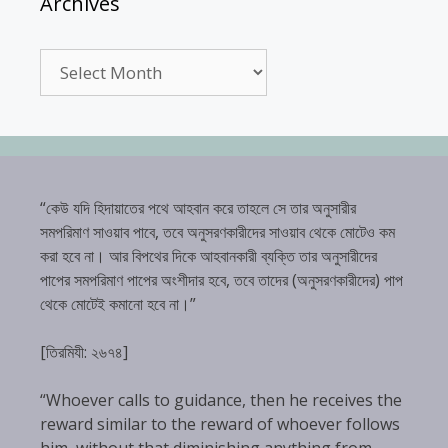
Archives
Archives
“কেউ যদি হিদায়াতের পথে আহবান করে তাহলে সে তার অনুসারীর
সমপরিমাণ সাওয়াব পাবে, তবে অনুসরণকারীদের সাওয়াব থেকে মোটেও কম
করা হবে না। আর বিপথের দিকে আহবানকারী ব্যক্তি তার অনুসারীদের
পাপের সমপরিমাণ পাপের অংশীদার হবে, তবে তাদের (অনুসরণকারীদের) পাপ
থেকে মোটেই কমানো হবে না।”
[তিরমিযী: ২৬৭৪]
“Whoever calls to guidance, then he receives the
reward similar to the reward of whoever follows
him, without that diminishing anything from