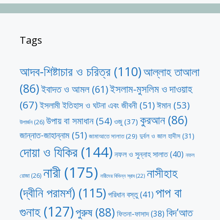
Tags
আদব-শিষ্টাচার ও চরিত্র
(110)
আল্লাহ তাআলা
(86)
ইসলাম-মুসলিম ও দাওয়াহ
ইবাদত ও আমল
(61)
(67)
ঈমান
(53)
ইসলামী ইতিহাস ও ঘটনা এবং জীবনী
(51)
কুরআন
(86)
উপায় বা সমাধান
(54)
ওজু
(37)
উপার্জন
(26)
জান্নাত-জাহান্নাম
(51)
দুর্বল ও জাল হাদীস
(31)
জামাআতে সালাত
(29)
দোয়া ও যিকির
(144)
নফল ও সুন্নাহ সালাত
(40)
নফল
নারী
(175)
নাসীহাহ
রোজা
(26)
নারীদের বিভিন্ন স্রাব
(22)
পাপ বা
(দ্বীনি পরামর্শ)
(115)
পরিধান বস্তু
(41)
গুনাহ
(127)
পুরুষ
(88)
বিদ’আত
ফিতনা-ফাসাদ
(38)