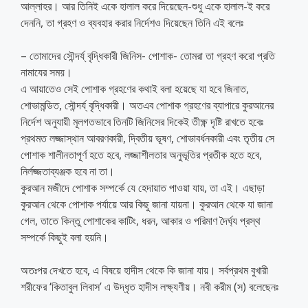
আল্লাহর। আর তিনিই একে হালাল করে দিয়েছেন-শুধু একে হালাল-ই করে
দেননি, তা গ্রহণ ও ব্যবহার করার নির্দেশও দিয়েছেন তিনি এই বলেঃ
– তোমাদের সৌন্দর্য্ বৃদ্ধিকারী জিনিস- পোশাক- তোমরা তা গ্রহণ করো প্রতি
নামাযের সময়।
এ আয়াতেও সেই পোশাক গ্রহণের কথাই বলা হয়েছে যা হবে জিনাত,
শোভামন্ডিত, সৌন্দর্য্ বৃদ্ধিকারী। অতএব পোশাক গ্রহণের ব্যাপারে কুরআনের
নির্দেশ অনুযায়ী মূলগতভাবে তিনটি জিনিসের দিকেই তীক্ষ্ণ দৃষ্টি রাখতে হবেঃ
প্রথমত লজ্জাস্থান আবরণকারী, দ্বিতীয় ভূষণ, শোভাবর্ধনকারী এবং তৃতীয় সে
পোশাক শালীনতাপূর্ণ হতে হবে, লজ্জাশীলতার অনুভূতির প্রতীক হতে হবে,
নির্লজ্জতাব্যঞ্জক হবে না তা।
কুরআন মজীদে পোশাক সম্পর্কে যে হেদায়াত পাওয়া যায়, তা এই। এছাড়া
কুরআন থেকে পোশাক পর্যায়ে আর কিছু জানা যায়না। কুরআন থেকে যা জানা
গেল, তাতে কিন্তু পোশাকের কাটিং, ধরন, আকার ও পরিমাণ দৈর্ঘ্য প্রস্থ
সম্পর্কে কিছুই বলা হয়নি।
অতঃপর দেখতে হবে, এ বিষয়ে হাদীস থেকে কি জানা যায়। সর্বপ্রথম বুখারী
শরীফের ‘কিতাবুল লিবাস’ এ উদ্ধৃত হাদীস লক্ষ্যণীয়। নবী করীম (স) বলেছেনঃ