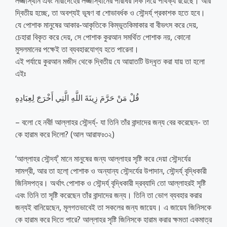
লজ্জাস্থান এবং নারীদেহের লজ্জাস্থানের পরিধির দিক দিয়ে পার্থক্য রয়েছে। আর
দ্বিতীয় হচ্ছে, তা অবশ্যই ভূষণ বা শোভাবর্ধক ও সৌন্দর্য্ প্রকাশক হতে হবে।
যে পোশাক মানুষের আকার-আকৃতিকে কিম্ভূতকিমাকার বা বীভৎস করে দেয়,
চেহারা বিকৃত করে দেয়, সে পোশাক কুরআন সমর্থিত পোশাক নয়, কোনো
মুসলমানের পক্ষেই তা ব্যবহারযোগ্য হতে পারেনা।
এই পর্যায়ে কুরআন মজীদ থেকে দ্বিতীয় যে আয়াতটি উদ্ধৃত করা যায় তা হলো
এইঃ
قُلْ مَنْ حَرَّمَ زِينَةَ اللَّهِ الَّتِي أَخْرَجَ لِعِبَادِهِ
– বলো হে নবী! আল্লাহর সৌন্দর্য্- যা তিনি তাঁর বান্দাদের জন্য বের করেছেন- তা
কে হারাম করে দিলো? (আল আরাফঃ৩২)
‘আল্লাহর সৌন্দর্য্’ মানে মানুষের জন্য আল্লাহর সৃষ্টি করে দেয়া সৌন্দর্যের
সামগ্রী, আর তা হলো্ পোশাক ও অন্যান্য সৌন্দর্যের উপাদান, সৌন্দর্য্ বৃদ্ধিকারী
জিনিসপত্র। অর্থাৎ পোশাক ও সৌন্দর্য্ বৃদ্ধিকারী দ্রব্যাদি তো আল্লাহরই সৃষ্টি
এবং তিনি তা সৃষ্টি করেছেন তাঁর বান্দাদের জন্য। তিনি তা ভোগ ব্যবহার করার
জন্যই বানিয়েছেন, মূলগতভাবেই তা সকলের জন্য জায়েয। এ জায়েয জিনিসকে
কে হারাম করে দিতে পারে? আল্লাহর সৃষ্টি জিনিসকে হারাম করার ক্ষমতা একমাত্র