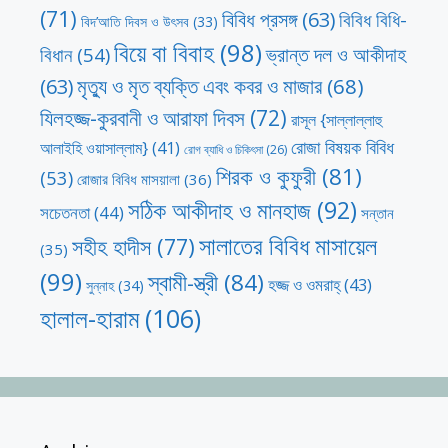
(71)
বিবিধ প্রসঙ্গ
(63)
বিবিধ বিধি-
বিদ’আতি দিবস ও উৎসব
(33)
বিয়ে বা বিবাহ
(98)
ভ্রান্ত দল ও আকীদাহ
বিধান
(54)
মৃত্যু ও মৃত ব্যক্তি এবং কবর ও মাজার
(68)
(63)
যিলহজ্জ-কুরবানী ও আরাফা দিবস
(72)
রাসূল {সাল্লাল্লাহু
রোজা বিষয়ক বিবিধ
আলাইহি ওয়াসাল্লাম}
(41)
রোগ ব্যাধি ও চিকিৎসা
(26)
শিরক ও কুফুরী
(81)
(53)
রোজার বিবিধ মাসয়ালা
(36)
সঠিক আকীদাহ ও মানহাজ
(92)
সচেতনতা
(44)
সন্তান
সালাতের বিবিধ মাসায়েল
সহীহ হাদীস
(77)
(35)
(99)
স্বামী-স্ত্রী
(84)
হজ্জ ও ওমরাহ্‌
(43)
সুন্নাহ
(34)
হালাল-হারাম
(106)