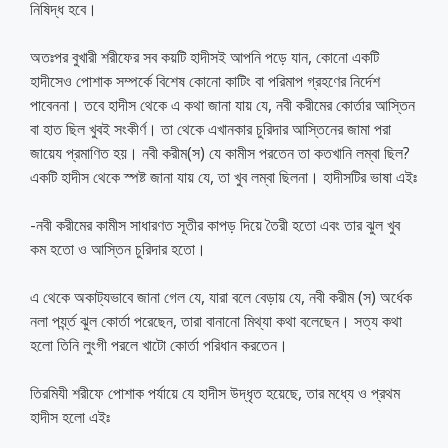
নিষিদ্ধ হবে।
অতঃপর বুখারী শরীফের সব কয়টি হাদীসই আপনি পড়ে যান, কোনো একটি
হাদীসেও পোশাক সম্পর্কে বিশেষ কোনো কাটিং বা পরিমাপ গ্রহণের নির্দেশ
পাবেননা। তবে হাদীস থেকে এ কথা জানা যায় যে, নবী করীমের কোর্তার আস্তিন
বা হাত ছিল খুবই সংকীর্ণ। তা থেকে এখানকার চুরিদার আস্তিনের জামা পরা
জায়েয প্রমাণিত হয়। নবী করীম(স) যে কামীস পরতেন তা কতখানি লম্বা ছিল?
একটি হাদীস থেকে স্পষ্ট জানা যায় যে, তা খুব লম্বা ছিলনা। হাদীসটির ভাষা এইঃ
-নবী করীমের কামীস সাধারণত সূতীর কাপড় দিয়ে তৈরী হতো এবং তার ঝুল খুব
কম হতো ও আস্তিন চুরিদার হতো।
এ থেকে অকাট্যভাবে জানা গেল যে, যারা বলে বেড়ায় যে, নবী করীম (স) অর্ধেক
নলা পর্য্ন্ত ঝুল কোর্তা পরেছেন, তারা বানানো মিথ্যা কথা বলেছেন। সত্য কথা
হলো তিনি লুংগী পরলে খাটো কোর্তা পরিধান করতেন।
তিরমিযী শরীফে পোশাক পর্যায়ে যে হাদীস উদ্ধৃত হয়েছে, তার মধ্যে ও প্রথম
হাদীস হলো এইঃ