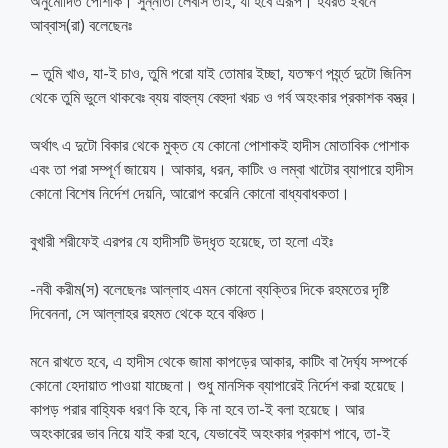
অনুমোদিত পোশাক। সুন্নাতী লেবাস তাই, যা হবে এরূপ। হযরত ইবনে
আব্বাস(রা) বলেছেনঃ
– তুমি খাও, যা-ই চাও, তুমি পরো যাই তোমার ইচ্ছা, যতক্ষণ পর্য্ন্ত দুটো জিনিস
থেকে তুমি ভুলে থাকবেঃ ব্যয় বাহুল্য বেহুদা খরচ ও গর্ব অহংকার প্রকাশক বস্ত্র।
অর্থাৎ এ দুটো বিকার থেকে মুক্ত যে কোনো পোশাকই হাদীস মোতাবিক পোশাক
এবং তা পরা সম্পূর্ণ জায়েয। আকার, ধরন, কাটিং ও লম্বা খাটোর ব্যাপারে হাদীস
কোনো বিশেষ নির্দেশ দেয়নি, আরোপ করেনি কোনো বাধ্যবাধকতা।
বুখারী শরীফেই এরপর যে হাদীসটি উদ্ধৃত হয়েছে, তা হলো এইঃ
-নবী করীম(স) বলেছেনঃ আল্লাহ এমন কোনো ব্যক্তির দিকে রহমতের দৃষ্টি
দিবেননা, সে আল্লাহর রহমত থেকে হবে বঞ্চিত।
মনে রাখতে হবে, এ হাদীস থেকে জামা কাপড়ের আকার, কাটিং বা দৈর্ঘ্য সম্পর্কে
কোনো হেদায়াত পাওয়া যাচ্ছেনা। শুধু মানসিক ব্যাপারেই নির্দেশ করা হয়েছে।
কাপড় পরার বাহ্যিক ধরণ কি হবে, কি না হবে তা-ই বলা হয়েছে। আর
অহংকারের ভাব নিয়ে যাই করা হবে, যেভাবেই অহংকার প্রকাশ পাবে, তা-ই