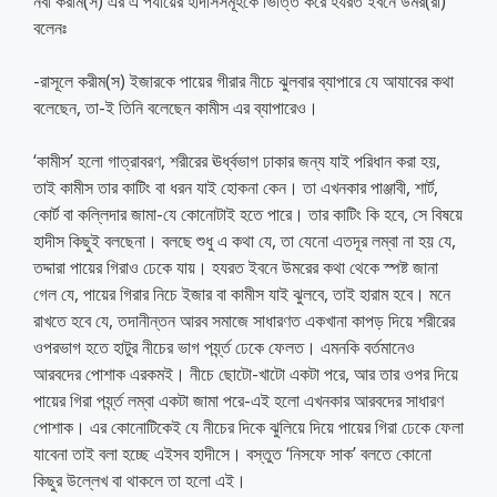
নবী করীম(স) এর এ পর্যায়ের হাদীসসমূহকে ভিত্তি করে হযরত ইবনে উমর(রা)
বলেনঃ
-রাসূলে করীম(স) ইজারকে পায়ের গীরার নীচে ঝুলবার ব্যাপারে যে আযাবের কথা
বলেছেন, তা-ই তিনি বলেছেন কামীস এর ব্যাপারেও।
‘কামীস’ হলো গাত্রাবরণ, শরীরের ঊর্ধ্বভাগ ঢাকার জন্য যাই পরিধান করা হয়,
তাই কামীস তার কাটিং বা ধরন যাই হোকনা কেন। তা এখনকার পাঞ্জাবী, শার্ট,
কোর্ট বা কল্লিদার জামা-যে কোনোটাই হতে পারে। তার কাটিং কি হবে, সে বিষয়ে
হাদীস কিছুই বলছেনা। বলছে শুধু এ কথা যে, তা যেনো এতদূর লম্বা না হয় যে,
তদ্দারা পায়ের গিরাও ঢেকে যায়। হযরত ইবনে উমরের কথা থেকে স্পষ্ট জানা
গেল যে, পায়ের গিরার নিচে ইজার বা কামীস যাই ঝুলবে, তাই হারাম হবে। মনে
রাখতে হবে যে, তদানীন্তন আরব সমাজে সাধারণত একখানা কাপড় দিয়ে শরীরের
ওপরভাগ হতে হাটুর নীচের ভাগ পর্য্ন্ত ঢেকে ফেলত। এমনকি বর্তমানেও
আরবদের পোশাক এরকমই। নীচে ছোটো-খাটো একটা পরে, আর তার ওপর দিয়ে
পায়ের গিরা পর্য্ন্ত লম্বা একটা জামা পরে-এই হলো এখনকার আরবদের সাধারণ
পোশাক। এর কোনোটিকেই যে নীচের দিকে ঝুলিয়ে দিয়ে পায়ের গিরা ঢেকে ফেলা
যাবেনা তাই বলা হচ্ছে এইসব হাদীসে। বস্তুত ‘নিসফে সাক’ বলতে কোনো
কিছুর উল্লেখ বা থাকলে তা হলো এই।