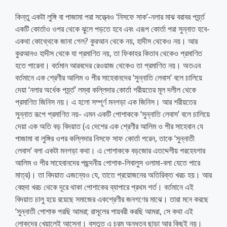
কিন্তু একটা লুঙ্গি বা পাজামা পরা সত্ত্বেও ‘নিসফে সাক’-নলার মাঝ বরাবর পর্য্ন্ত
একটি কোর্তাও ওপর থেকে ঝুলে পড়তে হবে এবং এরূপ কোর্তা পরা সুন্নাত হবে-
একথা কোথ্থেকে জানা গেল? কুরআন থেকে নয়, হাদীস থেকেও নয়। আর
কুরআনও হাদীস থেকে যা প্রমাণিত নয়, তা ফিকাহর কিতাব থেকেও প্রমাণিত
হতে পারেনা। বর্তমান আরবদের রেওয়াজ থেকেও তা প্রমাণিত নয়। অতএব
বর্তমানে এক শ্রেণীর আলিম ও পীর সাহেবানদের ‘সুন্নাতি লেবাস’ বলে চালিয়ে
দেয়া ‘নলার অর্ধেক পর্য্ন্ত’ লম্বা কল্লিদার কোর্তা শরীয়তের মূল দলীল থেকে
প্রমাণিত জিনিস নয়। এ হলো সম্পূর্ণ মনগড়া এক জিনিস। আর শরীয়তের
সুন্নাত রূপে প্রমাণিত নয়- এমন একটি পোশাককে ‘সুন্নাতি লেবাস’ বলে চালিয়ে
দেয়া এক অতি বড় বিদয়াত (এ দেশের এক শ্রেণীর আলিম ও পীর সাহেবান যে
পাজামা বা লুঙ্গির ওপর কল্লিদার নিসফে সাফ কোর্তা পরেন, তাকে ‘সুন্নাতী
লেবাস’ বলা একটা মনগড়া কথা। এ পোশাককে বড়জোর এতদ্দেশীয় পরহেযগার
আলিম ও পীর সাহেবানদের পছন্দনীয় পোশাক-লিবালুস ওলামা-বলা যেতে পারে
মাত্র)। তা বিদয়াত এজন্যেও যে, তাতে প্রয়োজনের অতিরিক্ত খরচ হয়। আর
বেহুদা খরচ থেকে দূরে থাকা পোশাকের ব্যাপারে প্রথম শর্ত। বর্তমানে এই
বিদয়াত চালু হয়ে রয়েছে সমাজের একশ্রেণীর জনগণের মাঝে। তারা মনে করছে
‘সুন্নাতী পোশাক পরছি আমরা; রাসূলের পায়বরী করছি আমরা, সে কথা এই
লোকদের খেয়ালেই আসেনা। বস্তুত এ চরম অন্ধত্ব ছাড়া আর কিছুই নয়।