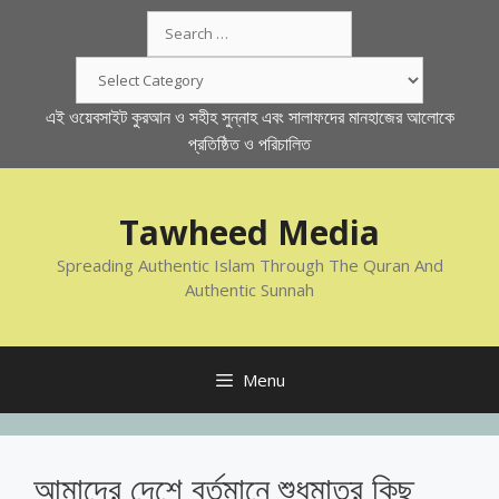
Skip
Search
to
for:
content
Categories
এই ওয়েবসাইট কুরআন ও সহীহ সুন্নাহ এবং সালাফদের মানহাজের আলোকে
প্রতিষ্ঠিত ও পরিচালিত
Tawheed Media
Spreading Authentic Islam Through The Quran And
Authentic Sunnah
Menu
আমাদের দেশে বর্তমানে শুধুমাত্র কিছু