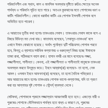
পরিবর্তনশীল এবং স্থান, কাল ও মানসিক অবস্থার দৃষ্টিতে রুচির ক্ষেত্রে অনেক
পার্থক্য ও পরিবর্তন সূচিত হতে পারে। অতএব কুরআনের মতে পোশাকের ধরণ ও
কাটিং পরিবর্তনশীল। কোনো ধরাবাঁধা কাটিং এর পোশাক ইসলামী পোশাক বলে
অভিহিত হতে পারেনা।
এ আয়াতের তৃতীয় কথা হলোঃ তাকওয়ার লেবাস। তাকওয়ার লেবাস কাকে বলে এ
বিষয়ে বিভিন্ন মত দেখা যায়। কাতাদাহ বলেছেন, ‘লেবাসুত-তাকওয়া’ বলে
এখানে ঈমান বোঝানো হয়েছে। অর্থাৎ পূর্বোক্ত দুটি পরিচয়সহ পোশাক পরতে
হবে, কিন্তু এ ব্যাপারে সর্বাধিক কল্যাণময় ও গুরুত্বপূর্ণ বিষয় হচ্ছে ঈমানকে
তাজা রাখা, সঠিকরূপে বহাল রাখা। হাসান বসরী এর মানে বলেছেনঃ লজ্জা,
লজ্জাশীলতা, শালীনতা। কেননা, এই লজ্জাশীলতা ও শালীনতাই মানুষকে তাকওয়া
অবলম্বন করতে উদ্বুদ্ধ করে। ইবনে আব্বাস(রা) বলেছেন- তা হলো, নেক
আমল। ওসমান ইবনে আফফান(রা) বলেছেন, তা হলো নৈতিক পবিত্রতা।
আর আয়াতের মানে হলোঃ তাকওয়ার পোশাক ভালো-কল্যাণময়, যদি তা গ্রহণ
করা হয় আল্লাহর সৃষ্ট পোশাক ও সৌন্দর্য্ ব্যবস্থা থেকে।
মোটকথা, পোশাককে প্রথমে লজ্জাস্থান আবরণকারী হতে হবে। এজন্যে নারী ও
পুরুষের পোশাকে মৌলিকভাবে পার্থক্য হতে বাধ্য এ কারণে যে, পুরুষের