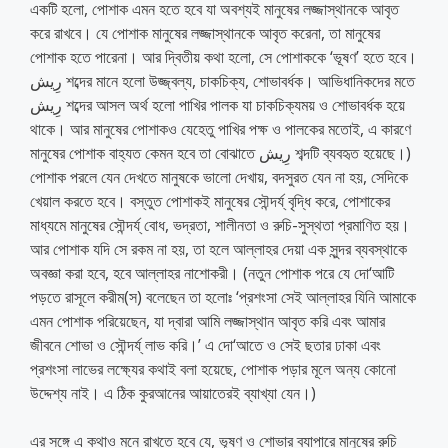
একটি হলো, পোশাক এমন হতে হবে যা অবশ্যই মানুষের লজ্জাস্থানকে আবৃত
করে রাখবে। যে পোশাক মানুষের লজ্জাস্থানকে আবৃত করেনা, তা মানুষের
পোশাক হতে পারেনা। আর দ্বিতীয় কথা হলো, সে পোশাককে ‘ভূষণ’ হতে হবে।
رِيش শব্দের মানে হলো উজ্জ্বল্য, চাকচিক্য, শোভাবর্ধক। আভিধানিকদের মতে
رِيش শব্দের আসল অর্থ হলো পাখির পালক যা চাকচিক্যময় ও শোভাবর্ধক হয়ে
থাকে। আর মানুষের পোশাকও যেহেতু পাখির পক্ষ ও পালকের মতোই, এ কারণে
মানুষের পোশাক বাহ্যত কেমন হবে তা বোঝাতে رِيش শব্দটি ব্যবহৃত হয়েছে।)
পোশাক পরলে যেন দেখতে মানুষকে ভালো দেখায়, বদসুরত যেন না হয়, সেদিকে
খেয়াল করতে হবে। বস্তুত পোশাকই মানুষের সৌন্দর্য্ বৃদ্ধি করে, পোশাকের
মাধ্যমে মানুষের সৌন্দর্য্ বোধ, ভদ্রতা, শালীনতা ও রুচি-সুস্থতা প্রমাণিত হয়।
আর পোশাক যদি সে রকম না হয়, তা হলে আল্লাহর দেয়া এক সুন্দর ব্যবস্থাকে
অবজ্ঞা করা হবে, হবে আল্লাহর নাশোকরী। (নতুন পোশাক পরে যে দো‘আটি
পড়তে রাসূলে করীম(স) বলেছেন তা হলোঃ ‘প্রশংসা সেই আল্লাহর যিনি আমাকে
এমন পোশাক পরিয়েছেন, যা দ্বারা আমি লজ্জাস্থান আবৃত করি এবং আমার
জীবনে শোভা ও সৌন্দর্য্ লাভ করি।’ এ দো‘আতে ও সেই ছতার ঢাকা এবং
প্রশংসা লাভের লক্ষ্যের কথাই বলা হয়েছে, পোশাক পড়ার মূলে অন্য কোনো
উদ্দেশ্য নাই। এ ঠিক কুরআনের আয়াতেরই ব্যাখ্যা যেন।)
এর সঙ্গে এ কথাও মনে রাখতে হবে যে, ভূষণ ও শোভার ব্যাপারে মানুষের রুচি