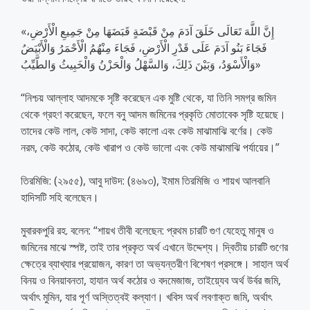
«إِنَّ اللَّهَ تَعَالَى خَلَقَ آدَمَ مِنْ قَبْضَةٍ قَبَضَهَا مِنْ جَمِيعِ الْأَرْضِ،
فَجَاءَ بَنُو آدَمَ عَلَى قَدْرِ الْأَرْضِ، فَجَاءَ مِنْهُمُ الْأَحْمَرُ وَالْأَبْيَضُ
وَالْأَسْوَدُ، وَبَيْنَ ذَلِكَ، وَالسَّهْلُ وَالْحَزْنُ وَالْخَبِيثُ وَالطَّيِّبُ»
“নিশ্চয় আল্লাহ আদমকে সৃষ্টি করেছেন এক মুষ্টি থেকে, যা তিনি সমগ্র জমিন
থেকে গ্রহণ করেছেন, ফলে বনু আদম জমিনের প্রকৃতি মোতাবেক সৃষ্টি হয়েছে।
তাদের কেউ লাল, কেউ সাদা, কেউ কালো এবং কেউ মাঝামাঝি বর্ণের। কেউ
নরম, কেউ কঠোর, কেউ খারাপ ও কেউ ভালো এবং কেউ মাঝামাঝি পর্যায়ের।”
তিরমিজি: (২৯৫৫), আবু দাউদ: (৪৬৯৩), ইমাম তিরমিজি ও শায়খ আলবানি
হাদিসটি সহি বলেছেন।
মুবারকপুরি রহ. বলেন: “শায়খ তীবী বলেছেন: প্রথম চারটি গুণ যেহেতু মানুষ ও
জমিনের মাঝে স্পষ্ট, তাই তার প্রকৃত অর্থ এখানে উদ্দেশ্য। দ্বিতীয় চারটি গুণের
ক্ষেত্রে ব্যাখ্যার প্রয়োজন, কারণ তা অভ্যন্তরীণ বিশেষণ প্রসঙ্গে। সাহাল অর্থ
বিনয় ও বিনয়াবনতা, হাযান অর্থ কঠোর ও বদমেজাজ, তাইয়্যেব অর্থ উর্বর জমি,
অর্থাৎ মুমিন, যার পূর্ণ অস্তিত্বই কল্যাণ। খবিস অর্থ লবণাক্ত জমি, অর্থাৎ