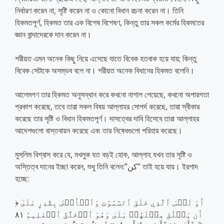
নির্ধারণ করেন না, সৃষ্টি করেন না ও কোনো বিধান রচনা করেন না। তিনি
হিকমতপূর্ণ, হিকমত তার এক বিশেষ বিশেষণ, কিন্তু তার সকল কর্মের হিকমতের
জ্ঞান বান্দাদেরকে দান করেন না।
শরীয়ত এমন অনেক কিছু নিয়ে এসেছে যাতে বিবেক হতবাক হয়ে যায়; কিন্তু
বিবেক সেটাকে অসম্ভব বলে না। শরীয়ত অনেক বিধানের হিকমত বলেনি।
আলেমগণ তার হিকমত অনুসন্ধান করে কখনো নাগাল পেয়েছে, কখনো অপারগতা
প্রকাশ করেছে, তবে তারা সকল বিষয় আল্লাহর সোপর্দ করেছে, তারা স্বীকার
করেছে তার সৃষ্টি ও বিধান হিকমতপূর্ণ। দাসত্বের দাবি হিসেবে তারা আল্লাহর
আদেশগুলো বাস্তবায়ন করেছে এবং তার নিষেধগুলো পরিহার করেছে।
মুসলিম বিশ্বাস করে যে, মখলুক যত বড়ই হোক, আল্লাহ যখন তার সৃষ্টি ও
অস্তিত্ব দানের ইচ্ছা করেন, শুধু তিনি বলেন:”كن” তাই হয়ে যায়। ইরশাদ
হচ্ছে:
﴿ أَوَ لَيۡسَ ٱلَّذِي خَلَقَ ٱلسَّمَٰوَٰتِ وَٱلۡأَرۡضَ بِقَٰدِرٍ عَلَىٰٓ
أَن يَخۡلُقَ مِثۡلَهُمۚ بَلَىٰ وَهُوَ ٱلۡخَلَّٰقُ ٱلۡعَلِيمُ ٨١