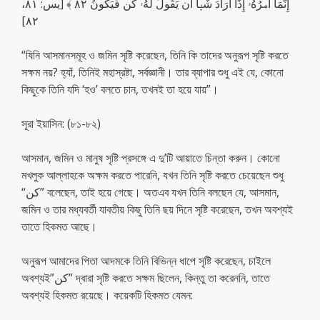
إِنَّمَآ أَمۡرُهُۥٓ إِذَآ أَرَادَ شَيۡ‍ًٔا أَن يَقُولَ لَهُۥ كُن فَيَكُونُ ٨٢ ﴾ [يس: ٨١،
٨٢]
“যিনি আসমানসমূহ ও জমিন সৃষ্টি করেছেন, তিনি কি তাদের অনুরূপ সৃষ্টি করতে
সক্ষম নয়? হ্যাঁ, তিনিই মহাস্রষ্টা, সর্বজ্ঞানী। তার ব্যাপার শুধু এই যে, কোনো
কিছুকে তিনি যদি ‘হও’ বলতে চান, তখনই তা হয়ে যায়”।
সূরা ইয়াসিন: (৮১-৮২)
আসমান, জমিন ও মানুষ সৃষ্টি প্রসঙ্গে এ দু’টি আয়াতে চিন্তা করুন। কোনো
মখলুক আল্লাহকে অক্ষম করতে পারেনি, যখন তিনি সৃষ্টি করতে চেয়েছেন শুধু
“كن” বলেছেন, তাই হয়ে গেছে। অতএব যখন তিনি বলছেন যে, আসমান,
জমিন ও তার মধ্যবর্তী যাবতীয় কিছু তিনি ছয় দিনে সৃষ্টি করেছেন, তখন অবশ্যই
তাতে হিকমত আছে।
অনুরূপ আমাদের পিতা আদমকে তিনি বিভিন্ন ধাপে সৃষ্টি করেছেন, চাইলে
অবশ্যই”كن” দ্বারা সৃষ্টি করতে সক্ষম ছিলেন, কিন্তু তা করেননি, তাতে
অবশ্যই হিকমত রয়েছে। কয়েকটি হিকমত যেমন: