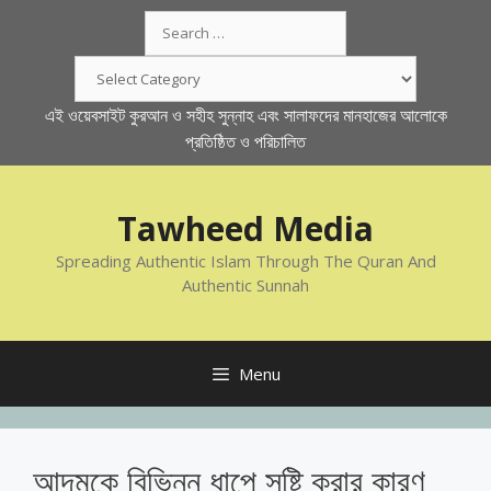
Skip
Search
to
for:
content
Categories
এই ওয়েবসাইট কুরআন ও সহীহ সুন্নাহ এবং সালাফদের মানহাজের আলোকে
প্রতিষ্ঠিত ও পরিচালিত
Tawheed Media
Spreading Authentic Islam Through The Quran And
Authentic Sunnah
Menu
আদমকে বিভিন্ন ধাপে সৃষ্টি করার কারণ