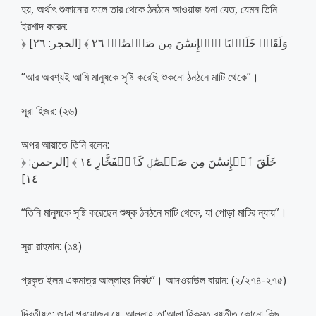
হয়, অর্থাৎ শুকানোর ফলে তার থেকে ঠনঠনে আওয়াজ শুনা যেত, যেমন তিনি
ইরশাদ করেন:
﴿ وَلَقَدۡ خَلَقۡنَا ٱلۡإِنسَٰنَ مِن صَلۡصَٰلٖ ٢٦ ﴾ [الحجر: ٢٦]
“আর অবশ্যই আমি মানুষকে সৃষ্টি করেছি শুকনো ঠনঠনে মাটি থেকে”।
সূরা হিজর: (২৬)
অপর আয়াতে তিনি বলেন:
﴿ خَلَقَ ٱلۡإِنسَٰنَ مِن صَلۡصَٰلٖ كَٱلۡفَخَّارِ ١٤ ﴾ [الرحمن:
١٤]
“তিনি মানুষকে সৃষ্টি করেছেন শুষ্ক ঠনঠনে মাটি থেকে, যা পোড়া মাটির ন্যায়”।
সূরা রাহমান: (১৪)
প্রকৃত ইলম একমাত্র আল্লাহর নিকট”। আদওয়াউল বায়ান: (২/২৭৪-২৭৫)
দ্বিতীয়ত: জানা প্রয়োজন যে, আল্লাহ তা‘আলা হিকমত ব্যতীত কোনো কিছু