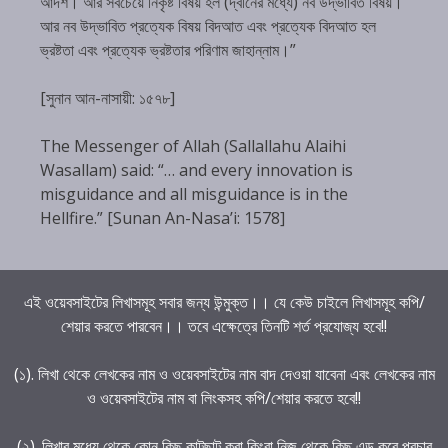
আদর্শ। আর সবচেয়ে নিকৃষ্ট বিষয় হল (দ্বীনের মধ্যে) নব উদ্ভাবিত বিষয়।
আর নব উদ্ভাবিত প্রত্যেক বিষয় বিদআত এবং প্রত্যেক বিদআত হল
ভ্রষ্টতা এবং প্রত্যেক ভ্রষ্টতার পরিণাম জাহান্নাম।”
[সুনান আন-নাসায়ী: ১৫৭৮]
The Messenger of Allah (Sallallahu Alaihi
Wasallam) said: “… and every innovation is
misguidance and all misguidance is in the
Hellfire.” [Sunan An-Nasa’i: 1578]
এই ওয়েবসাইটের লিখাসমূহ সবার জন্য উন্মুক্ত।। যে কেউ চাইলে লিখাসমূহ কপি/
শেয়ার করতে পারবেন।। তবে এক্ষেত্রে তিনটি শর্ত প্রযোজ্য হবে!!
(১). লিখা থেকে লেখকের নাম ও ওয়েবসাইটের নাম বাদ দেওয়া যাবেনা এবং লেখকের নাম
ও ওয়েবসাইটের নাম বা লিংকসহ কপি/শেয়ার করতে হবে!!
(২). লিখার মধ্যে থেকে কোন কিছু কাটছাট করা কিংবা নিজ থেকে কিছু এড করে প্রচার