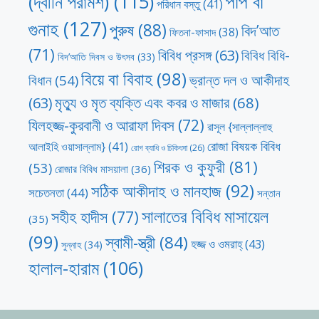
পাপ বা
(দ্বীনি পরামর্শ)
(115)
পরিধান বস্তু
(41)
গুনাহ
(127)
পুরুষ
(88)
বিদ’আত
ফিতনা-ফাসাদ
(38)
(71)
বিবিধ প্রসঙ্গ
(63)
বিবিধ বিধি-
বিদ’আতি দিবস ও উৎসব
(33)
বিয়ে বা বিবাহ
(98)
ভ্রান্ত দল ও আকীদাহ
বিধান
(54)
মৃত্যু ও মৃত ব্যক্তি এবং কবর ও মাজার
(68)
(63)
যিলহজ্জ-কুরবানী ও আরাফা দিবস
(72)
রাসূল {সাল্লাল্লাহু
রোজা বিষয়ক বিবিধ
আলাইহি ওয়াসাল্লাম}
(41)
রোগ ব্যাধি ও চিকিৎসা
(26)
শিরক ও কুফুরী
(81)
(53)
রোজার বিবিধ মাসয়ালা
(36)
সঠিক আকীদাহ ও মানহাজ
(92)
সচেতনতা
(44)
সন্তান
সালাতের বিবিধ মাসায়েল
সহীহ হাদীস
(77)
(35)
(99)
স্বামী-স্ত্রী
(84)
হজ্জ ও ওমরাহ্‌
(43)
সুন্নাহ
(34)
হালাল-হারাম
(106)