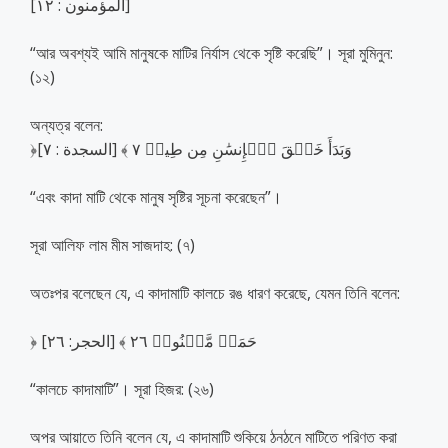
[المؤمنون : ١٢]
“আর অবশ্যই আমি মানুষকে মাটির নির্যাস থেকে সৃষ্টি করেছি”। সূরা মুমিনুন:
(১২)
অন্যত্র বলেন:
﴿وَبَدَأَ خَلۡقَ ٱلۡإِنسَٰنِ مِن طِينٖ ٧ ﴾ [السجدة : ٧]
“এবং কাদা মাটি থেকে মানুষ সৃষ্টির সূচনা করেছেন”।
সূরা আলিফ লাম মীম সাজদাহ: (৭)
অতঃপর বলেছেন যে, এ কাদামাটি কালচে রঙ ধারণ করেছে, যেমন তিনি বলেন:
﴿ حَمَإٖ مَّسۡنُونٖ ٢٦ ﴾ [الحجر: ٢٦]
“কালচে কাদামাটি”। সূরা হিজর: (২৬)
অপর আয়াতে তিনি বলেন যে, এ কাদামাটি শুকিয়ে ঠনঠনে মাটিতে পরিণত করা