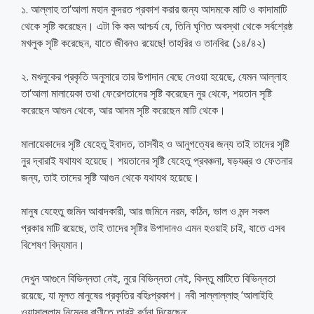
১. আল্লাহ তা‘আলা মহান কুদরত প্রকাশ করার জন্য আদমকে মাটি ও কাদামাটি
থেকে সৃষ্টি করেছেন। এটা কি কম আশ্চর্য যে, তিনি ঘৃণিত অবস্থা থেকে সর্বশ্রেষ্ঠ
মখলুক সৃষ্টি করেছেন, যাতে জীবনও রয়েছে! তাহরির ও তানবির: (১৪/৪২)
২. মখলুকের প্রকৃতি অনুসারে তার উপাদান বেছে নেওয়া হয়েছে, যেমন আল্লাহ
তা‘আলা মালায়েকা তথা ফেরেশতাদের সৃষ্টি করেছেন নুর থেকে, শয়তান সৃষ্টি
করেছেন আগুন থেকে, আর আদম সৃষ্টি করেছেন মাটি থেকে।
মালায়েকাদের সৃষ্টি যেহেতু ইবাদত, তাসবীহ ও আনুগত্যের জন্য তাই তাদের সৃষ্টি
নুর দ্বারাই যথাযথ হয়েছে। শয়তানের সৃষ্টি যেহেতু প্রবঞ্চনা, ষড়যন্ত্র ও ফেতনার
জন্য, তাই তাদের সৃষ্টি আগুন থেকে যথাযথ হয়েছে।
মানুষ যেহেতু জমিন আবাদকারী, আর জমিনে নরম, কঠিন, ভাল ও মন্দ সকল
প্রকার মাটি রয়েছে, তাই তাদের সৃষ্টির উপাদানও এমন হওয়াই চাই, যাতে এসব
বিশেষণ বিদ্যমান।
দেখুন আগুনে বিভিন্নতা নেই, নুরে বিভিন্নতা নেই, কিন্তু মাটিতে বিভিন্নতা
রয়েছে, যা মূলত মানুষের প্রকৃতির বহিঃপ্রকাশ। নবী সাল্লাল্লাহু ‘আলাইহি
ওয়াসাল্লাম নিম্নের বাণীতে তারই বর্ণনা দিয়েছেন: