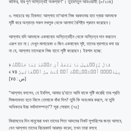
কাফির, যার পূর্ণ অস্তিত্বই অকল্যাণ”। তুহফাতুল আহওয়াযী: (৮/২৩৪)
৩. সবচেয়ে বড় হিকমত: আল্লাহ তা‘আলা নিজ বরকতময় হাত দ্বারা আদমকে
সৃষ্টি করে অন্যান্য সকল মখলুক থেকে আলাদা বৈশিষ্ট্য প্রদান করেছেন।
আল্লাহ যদি আদমকে একবাক্যে অস্তিত্বহীন থেকে অস্তিত্ব দান করতেন
এরূপ হত না। দেখুন মালায়েকা ও জিন একবাক্যে সৃষ্ট, তাদের ব্যাপারে বলা হয়
না যে, আল্লাহ তাদেরকে নিজ হাতে সৃষ্টি করেছেন। ইরশাদ হচ্ছে:
﴿ قَالَ يَٰٓإِبۡلِيسُ مَا مَنَعَكَ أَن تَسۡجُدَ لِمَا خَلَقۡتُ
بِيَدَيَّۖ أَسۡتَكۡبَرۡتَ أَمۡ كُنتَ مِنَ ٱلۡعَالِينَ ٧٥ ﴾
[ص : ٧٥]
“আল্লাহ বললেন, হে ইবলিস, আমার দু’হাতে আমি যাকে সৃষ্টি করেছি তার প্রতি
সিজদাবনত হতে কিসে তোমাকে বাঁধা দিল? তুমি কি অহংকার করলে, না তুমি
অধিকতর উচ্চ মর্যাদাসম্পন্ন”? সূরা সোয়াদ: (৭৫)
কিয়ামতের দিন মানুষেরা যখন তাদের পিতা আদমের নিকট সুপারিশের জন্য আসবে,
যেন আল্লাহ তাদের বিচারকার্য আরম্ভ করেন, তখন তারা বলবে: