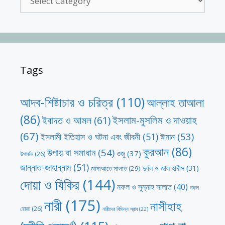
Tags
আদব-শিষ্টাচার ও চরিত্র
(110)
আল্লাহ তাআলা
(86)
ইসলাম-মুসলিম ও দাওয়াহ
ইবাদত ও আমল
(61)
(67)
ঈমান
(53)
ইসলামী ইতিহাস ও ঘটনা এবং জীবনী
(51)
কুরআন
(86)
উপায় বা সমাধান
(54)
ওজু
(37)
উপার্জন
(26)
জান্নাত-জাহান্নাম
(51)
দুর্বল ও জাল হাদীস
(31)
জামাআতে সালাত
(29)
দোয়া ও যিকির
(144)
নফল ও সুন্নাহ সালাত
(40)
নফল
নারী
(175)
নাসীহাহ
রোজা
(26)
নারীদের বিভিন্ন স্রাব
(22)