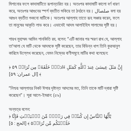
মিশানোর ফলে কাদামাটিতে রূপান্তরিত হয়। অতঃপর কাদামাটি কালো বর্ণ ধারণ
করে, অতঃপর আগুনের স্পর্শ ব্যতীত শুকিয়ে তা ঠনঠনে হয়। صلصال বলা হয়
আগুন ব্যতীত শুকনো মাটিকে। অতঃপর আল্লাহ তাতে রূহ সঞ্চার করেন, ফলে
তা মানুষের আকৃতি লাভ করে। এভাবেই আদম আলাইহিস সালামের সৃষ্টি হয়।
শায়খ মুহাম্মদ আমিন শানকিতি রহ. বলেন: “এটি জানার পর স্মরণ রাখ যে, আল্লাহ
তা‘আলা যে মাটি থেকে আদমকে সৃষ্টি করেছেন, তার বিভিন্ন ধাপ তিনি কুরআনুল
কারিমে উল্লেখ করেছেন, যেমন নিম্নের বাণীসমূহে মাটির কথা বলেছেন:
﴿ إِنَّ مَثَلَ عِيسَىٰ عِندَ ٱللَّهِ كَمَثَلِ ءَادَمَۖ خَلَقَهُۥ مِن تُرَابٖ ٥٩
﴾ [ال عمران: ٥٩]
“নিশ্চয় আল্লাহর নিকট ঈসার দৃষ্টান্ত আদমের মত, তিনি তাকে মাটি দ্বারা সৃষ্টি
করেছেন”। সূরা আলে-ইমরান: (৫৯)
অন্যত্র বলেন:
﴿ يَٰٓأَيُّهَا ٱلنَّاسُ إِن كُنتُمۡ فِي رَيۡبٖ مِّنَ ٱلۡبَعۡثِ فَإِنَّا
خَلَقۡنَٰكُم مِّن تُرَابٖ٥ ﴾ [الحج : ٥]