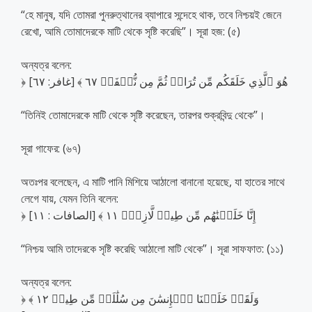
“হে মানুষ, যদি তোমরা পুনরুত্থানের ব্যাপারে সন্দেহে থাক, তবে নিশ্চয়ই জেনে
রেখো, আমি তোমাদেরকে মাটি থেকে সৃষ্টি করেছি”। সূরা হজ: (৫)
অন্যত্র বলেন:
﴿ هُوَ ٱلَّذِي خَلَقَكُم مِّن تُرَابٖ ثُمَّ مِن نُّطۡفَةٖ ٦٧ ﴾ [غافر: ٦٧]
“তিনিই তোমাদেরকে মাটি থেকে সৃষ্টি করেছেন, তারপর শুক্রবিন্দু থেকে”।
সূরা গাফের: (৬৭)
অতঃপর বলেছেন, এ মাটি পানি মিশিয়ে আঠালো বানানো হয়েছে, যা হাতের সাথে
লেগে যায়, যেমন তিনি বলেন:
﴿ إِنَّا خَلَقۡنَٰهُم مِّن طِينٖ لَّازِبِۢ ١١ ﴾ [الصافات : ١١]
“নিশ্চয় আমি তাদেরকে সৃষ্টি করেছি আঠালো মাটি থেকে”। সূরা সাফফাত: (১১)
অন্যত্র বলেন:
﴿ وَلَقَدۡ خَلَقۡنَا ٱلۡإِنسَٰنَ مِن سُلَٰلَةٖ مِّن طِينٖ ١٢ ﴾