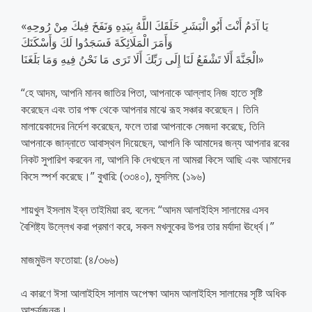
«يَا آدَمُ أَنْتَ أَبُو الْبَشَرِ خَلَقَكَ اللَّهُ بِيَدِهِ وَنَفَخَ فِيكَ مِنْ رُوحِهِ
وَأَمَرَ الْمَلَائِكَةَ فَسَجَدُوا لَكَ وَأَسْكَنَكَ
الْجَنَّةَ أَلَا تَشْفَعُ لَنَا إِلَى رَبِّكَ أَلَا تَرَى مَا نَحْنُ فِيهِ وَمَا بَلَغَنَا»
“হে আদম, আপনি মানব জাতির পিতা, আপনাকে আল্লাহ নিজ হাতে সৃষ্টি
করেছেন এবং তার পক্ষ থেকে আপনার মাঝে রূহ সঞ্চার করেছেন। তিনি
মালায়েকাদের নির্দেশ করেছেন, ফলে তারা আপনাকে সেজদা করেছে, তিনি
আপনাকে জান্নাতে আবাস্থল দিয়েছেন, আপনি কি আমাদের জন্য আপনার রবের
নিকট সুপারিশ করবেন না, আপনি কি দেখছেন না আমরা কিসে আছি এবং আমাদের
কিসে স্পর্শ করেছে।” বুখারি: (৩৩৪০), মুসলিম: (১৯৬)
শায়খুল ইসলাম ইব্‌ন তাইমিয়া রহ. বলেন: “আদম আলাইহিস সালামের এসব
বৈশিষ্ট্য উল্লেখ করা প্রমাণ করে, সকল মখলুকের উপর তার মর্যাদা ঊর্ধ্বে।”
মাজমুউল ফতোয়া: (৪/৩৬৬)
এ কারণে ঈসা আলাইহিস সালাম অপেক্ষা আদম আলাইহিস সালামের সৃষ্টি অধিক
আশ্চর্যজনক।