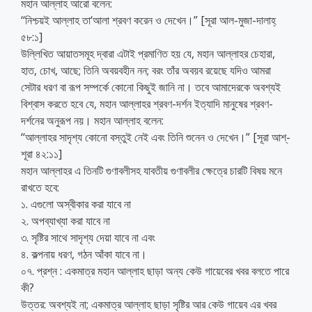
মহান আল্লাহ আরো বলেন:
‘‘নিশ্চয়ই আল্লাহ তা‘আলা শ্রবণ করেন ও দেখেন।” [সূরা আল-মুজা-দালাহ্
৫৮:১]
উল্লিখিত আয়াতসমূহ দ্বারা এটাই প্রমাণিত হয় যে, মহান আল্লাহর চেহারা,
হাত, চোখ, আছে; তিনি অবয়বহীন নন; বরং তাঁর অবয়ব রয়েছে যদিও আমরা
সেটার ধরণ বা রূপ সম্পর্কে কোনো কিছুই জানি না। তবে আমাদেরকে অবশ্যই
বিশ্বাস করতে হবে যে, মহান আল্লাহর শ্রবণ-দর্শন ইত্যাদি মানুষের শ্রবণ-
দর্শনের অনুরূপ নয়। মহান আল্লাহ বলেন:
‘‘আল্লাহর সাদৃশ্য কোনো বস্তুই নেই এবং তিনি শুনেন ও দেখেন।” [সূরা আশ্-
শূরা ৪২:১১]
মহান আল্লাহর এ তিনটি গুণাবলীসহ যাবতীয় গুণাবলীর ক্ষেত্রে চারটি বিষয় মনে
রাখতে হবে:
১. এগুলো অস্বীকার করা যাবে না
২. অপব্যাখ্যা করা যাবে না
৩. সৃষ্টির সাথে সাদৃশ্য দেয়া যাবে না এবং
৪. কল্পনায় ধরণ, গঠন আঁকা যাবে না।
০৭. প্রশ্ন : একমাত্র মহান আল্লাহ ছাড়া অন্য কেউ গায়েবের খবর বলতে পারে
কী?
উত্তর: অবশ্যই না; একমাত্র আল্লাহ ছাড়া সৃষ্টির আর কেউ গায়েব এর খবর