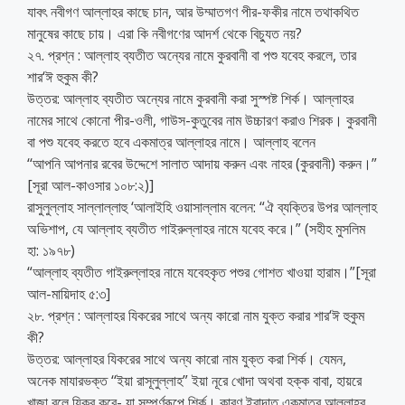
যাবৎ নবীগণ আল্লাহর কাছে চান, আর উম্মাতগণ পীর-ফকীর নামে তথাকথিত
মানুষের কাছে চায়। এরা কি নবীগণের আদর্শ থেকে বিচ্যুত নয়?
২৭. প্রশ্ন : আল্লাহ ব্যতীত অন্যের নামে কুরবানী বা পশু যবেহ করলে, তার
শার‘ঈ হুকুম কী?
উত্তর: আল্লাহ ব্যতীত অন্যের নামে কুরবানী করা সুস্পষ্ট শির্ক। আল্লাহর
নামের সাথে কোনো পীর-ওলী, গাউস-কুতুবের নাম উচ্চারণ করাও শিরক। কুরবানী
বা পশু যবেহ করতে হবে একমাত্র আল্লাহর নামে। আল্লাহ বলেন
‘‘আপনি আপনার রবের উদ্দেশে সালাত আদায় করুন এবং নাহর (কুরবানী) করুন।”
[সূরা আল-কাওসার ১০৮:২)]
রাসুলুল্লাহ সাল্লাল্লাহু ‘আলাইহি ওয়াসাল্লাম বলেন: “ঐ ব্যক্তির উপর আল্লাহ
অভিশাপ, যে আল্লাহ ব্যতীত গাইরুল্লাহর নামে যবেহ করে।” (সহীহ মুসলিম
হা: ১৯৭৮)
“আল্লাহ ব্যতীত গাইরুল্লাহর নামে যবেহকৃত পশুর গোশত খাওয়া হারাম।”[সূরা
আল-মায়িদাহ ৫:৩]
২৮. প্রশ্ন : আল্লাহর যিকরের সাথে অন্য কারো নাম যুক্ত করার শার‘ঈ হুকুম
কী?
উত্তর: আল্লাহর যিকরের সাথে অন্য কারো নাম যুক্ত করা শির্ক। যেমন,
অনেক মাযারভক্ত ‘‘ইয়া রাসূলুল্লাহ” ইয়া নূরে খোদা অথবা হক্ক বাবা, হায়রে
খাজা বলে যিকর করে- যা সম্পূর্ণরূপে শির্ক। কারণ ইবাদাত একমাত্র আল্লাহর