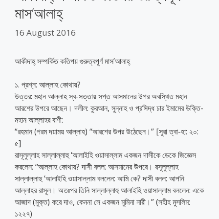
মাস’আলাহ্
16 August 2016
আকীদাহ্ সম্পর্কিত কতিপয় গুরুত্বপূর্ণ মাস’আলাহ্
১. প্রশ্ন: আল্লাহ কোথায়?
উত্তর: মহান আল্লাহ স্ব-সত্তায় সপ্ত আসমানের উপর অবস্থিত মহান
আরশের উপরে আছেন। দলীল: কুরআন, সুন্নাহ ও প্রসিদ্ধ চার ইমামের উক্তি-
মহান আল্লাহর বাণী:
“রহমান (পরম দয়াময় আল্লাহ) ‘‘আরশের উপর উঠেছেন।” [সূরা ত্বা-হা: ২০:
৫]
রাসূলুল্লাহ সাল্লাল্লাহু ‘আলাইহি ওয়াসাল্লাম একজন দাসীকে ডেকে জিজ্ঞেস
করলেন: “আল্লাহ কোথায়? দাসী বলল: আসমানের উপরে। রসূলুল্লাহ
সাল্লাল্লাহু ‘আলাইহি ওয়াসাল্লাম বললেন: আমি কে? দাসী বলল: আপনি
আল্লাহর রাসূল। অতঃপর তিনি সাল্লাল্লাহু আলাইহি ওয়াসাল্লাম বললেন: একে
আজাদ (মুক্ত) করে দাও, কেননা সে একজন মুমিনা নারী।” (সহীহ মুসলিম:
১২২৭)