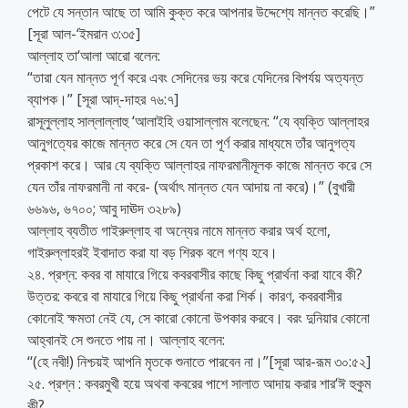
পেটে যে সন্তান আছে তা আমি কুক্ত করে আপনার উদ্দেশ্যে মান্নত করেছি।”
[সূরা আল-‘ইমরান ৩:৩৫]
আল্লাহ তা‘আলা আরো বলেন:
“তারা যেন মান্নত পূর্ণ করে এবং সেদিনের ভয় করে যেদিনের বিপর্যয় অত্যন্ত
ব্যাপক।” [সূরা আদ্-দাহর ৭৬:৭]
রাসূলুল্লাহ সাল্লাল্লাহু ‘আলাইহি ওয়াসাল্লাম বলেছেন: “যে ব্যক্তি আল্লাহর
আনুগত্যের কাজে মান্নত করে সে যেন তা পূর্ণ করার মাধ্যমে তাঁর আনুগত্য
প্রকাশ করে। আর যে ব্যক্তি আল্লাহর নাফরমানীমূলক কাজে মান্নত করে সে
যেন তাঁর নাফরমানী না করে- (অর্থাৎ মান্নত যেন আদায় না করে)।” (বুখারী
৬৬৯৬, ৬৭০০; আবু দাঊদ ৩২৮৯)
আল্লাহ ব্যতীত গাইরুল্লাহ বা অন্যের নামে মান্নত করার অর্থ হলো,
গাইরুল্লাহরই ইবাদাত করা যা বড় শিরক বলে গণ্য হবে।
২৪. প্রশ্ন: কবর বা মাযারে গিয়ে কবরবাসীর কাছে কিছু প্রার্থনা করা যাবে কী?
উত্তর: কবরে বা মাযারে গিয়ে কিছু প্রার্থনা করা শির্ক। কারণ, কবরবাসীর
কোনোই ক্ষমতা নেই যে, সে কারো কোনো উপকার করবে। বরং দুনিয়ার কোনো
আহ্বানই সে শুনতে পায় না। আল্লাহ বলেন:
‘‘(হে নবী!) নিশ্চয়ই আপনি মৃতকে শুনাতে পারবেন না।”[সূরা আর-রূম ৩০:৫২]
২৫. প্রশ্ন : কবরমুখী হয়ে অথবা কবরের পাশে সালাত আদায় করার শার‘ঈ হুকুম
কী?