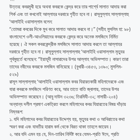
উত্তর: কবরমুখী হয়ে অথবা কবরকে কেন্দ্র করে তার পার্শ্বে সালাত আদায় করা
শির্ক এবং তা কখনোই আল্লাহর দরবারে গৃহীত হবে না। রাসূলুল্লাহ সাল্লাল্লাহু
‘আলাইহি ওয়াসাল্লাম বলেন:
“তোমরা কবরের দিকে মুখ করে সালাত আদায় করবে না।” (সহীহ মুসলিম হা: ৯৮)
বাংলাদেশে ওলী-আওলিয়াদের কবরকে কেন্দ্র করে অনেক মসজিদে নির্মিত
হয়েছে। ঐ সকল কবরকেন্দ্রীক মসজিদে সালাত আদায় করলে তা আল্লাহর
দরবারে গৃহীত হবে না। রাসূলু্ল্লাহ সাল্লাল্লাহু ‘আলাইহি ওয়াসাল্লাম মৃত্যুর
পূর্বমুহুর্তে বলেছেন: “ইয়াহূদী নাসারাদের উপর আল্লাহ অভিসম্পাত। কারণ তারা
তাদের নবীদের কবরকে মসজিদ বানিয়েছে। (বুখারী-৩৪৫৩, ১৩৯০; মুসলিম-
৫২৯)
রাসূল সাল্লাল্লাহু ‘আলাইহি ওয়াসাল্লাম কবর যিয়ারতকারী মহিলাদেরকে এবং
যারা কবরকে মসজিদে পরিণত করে, আর তাতে বাতি জ্বালায়, তাদের উপর
অভিসম্পাত করেছেন। (আবু দাউদ ৩২৩৬; তিরমিযী-৩২; নাসায়ী-২০৪)
অন্যান্য দলীল প্রমাণ একত্রিত করলে মহিলাদের কবর যিয়ারতের বিষয় দাঁড়ায়
নিম্নরূপ:
১. যদি মহিলাদের কবর যিয়ারতের উদ্দেশ্য হয়, মৃত্যুর কথা ও আখিরাতের কথা
স্মরণ করা এবং যাবতীয় হারাম কর্ম থেকে বিরত থাকা তাহলে জায়েয।
২. আর যদি এমন হয় যে, দিন-তারিখ নির্দিষ্ট করে যেমন-প্রতি ঈদে, প্রতি