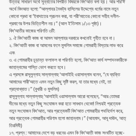
উত্তর: সাধারণ অর্থে সুন্নাতের বিপরীত বিষয়কে বিদ‘আত বলা হয়। আর শার‘ঈ
অর্থে বিদআত হলো: ‘‘আল্লাহর নৈকট্য হাসিলের উদ্দেশ্যে ধর্মের নামে নতুন
কোনো প্রথা বা ‘ইবাদাতের প্রচলন করা, যা শরী‘আতের কোনো সহীহ দলীল-
প্রমাণের উপর ভিত্তিশীল নয়।” (আল ই‘তিসাম ১/১৩ পৃষ্ঠা)।
বিদ‘আতীর কাজের পরিণতি ৩টি:
১. ঐ বিদ‘আতী কাজ বা আমল আল্লাহর দরবারে কখনোই গৃহীত হবে না।
২. বিদ‘আতী কাজ বা আমলের ফলে মুসলিম সমাজে গোমরাহী বিস্তার লাভ করে
এবং
৩. এ গোমরাহীর চূড়ান্ত ফলাফল বা পরিণতি হলো, বিদ‘আত কার্য সম্পাদনকারীকে
জাহান্নামের শাস্তি ভোগ করতে হবে।
এ প্রসঙ্গে রাসূলুল্লাহ সাল্লাল্লাহু ‘আলাইহি ওয়াসাল্লাম বলেন, “যে ব্যক্তি
আমাদের শারী‘আতে এমন নতুন কিছু সৃষ্টি করল, যা তার মধ্যে নেই, তা
প্রত্যাখ্যাত।” (বুখারী ও মুসলিম)
রাসূলুল্লাহ সাল্লাল্লাহু ‘আলাইহি ওয়াসাল্লাম আরো বলেছেন, “আর তোমরা
দীনের মধ্যে নতুন কিছু সংযোজন করা হতে সাবধান থেকো! নিশ্চয়ই প্রত্যেক
নতুন সংযোজন বিদ‘আত, আর প্রত্যেকটি বিদ‘আত গোমরাহীর পথনির্দেশ করে,
আর প্রত্যেক গোমরাহীর পরিণাম হলো জাহান্নাম।” (আহমাদ, আবূ দাঊদ, আত্
তিরমিযী)
১৭. প্রশ্ন : আমাদের দেশে বড় ধরনের এমন কি বিদ‘আতী কাজ সংঘটিত হচ্ছে-