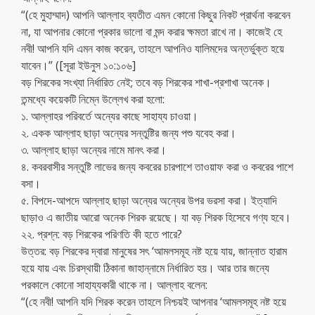
“(হে মুহাম্মাদ) আপনি আল্লাহ ব্যতীত এমন কোনো কিছুর নিকট প্রার্থনা করবেন
না, যা আপনার কোনো প্রকার ভালো বা মন্দ করার ক্ষমতা রাখে না। কাজেই হে
নবী! আপনি যদি এমন কাজ করেন, তাহলে আপনিও যালিমদের অন্তর্ভুক্ত হয়ে
যাবেন।” ([সূরা ইউনুস ১০:১০৬]
বড় শিরকের সংখ্যা নির্ধারিত নেই; তবে বড় শিরকের শাখা-প্রশাখা অনেক।
তন্মধ্যে কয়েকটি নিম্নে উল্লেখ করা হলো:
১. আল্লাহর পরিবর্তে অন্যের কাছে সাহায্য চাওয়া।
২. একক আল্লাহ ছাড়া অন্যের সন্তুষ্টির জন্য পশু যবেহ করা।
৩. আল্লাহ ছাড়া অন্যের নামে মানৎ করা।
৪. কবরবাসীর সন্তুষ্টি লাভের জন্য কবরের চারপাশে তাওয়াফ করা ও কবরের পাশে
বসা।
৫. বিপদে-আপদে আল্লাহ ছাড়া অন্যের অন্যের উপর ভরসা করা। ইত্যাদি
ছাড়াও এ জাতীয় আরো অনেক শিরক রয়েছে। যা বড় শিরক হিসেবে গণ্য হবে।
২২. প্রশ্ন: বড় শিরকের পরিণতি কী হতে পারে?
উত্তর: বড় শিরকের দ্বারা মানুষের সৎ ‘আমলসমূহ নষ্ট হয়ে যায়, জান্নাত হারাম
হয়ে যায় এবং চিরস্থায়ী ঠিকানা জাহান্নামে নির্ধারিত হয়। আর তার জন্যে
পরকালে কোনো সাহায্যকারী থাকে না। আল্লাহ বলেন:
“(হে নবী! আপনি যদি শিরক করেন তাহলে নিশ্চয়ই আপনার ‘আমলসমূহ নষ্ট হয়ে