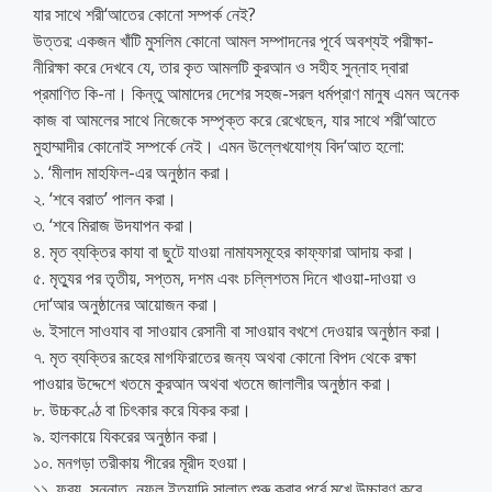
যার সাথে শরী‘আতের কোনো সম্পর্ক নেই?
উত্তর: একজন খাঁটি মুসলিম কোনো আমল সম্পাদনের পূর্বে অবশ্যই পরীক্ষা-
নীরিক্ষা করে দেখবে যে, তার কৃত আমলটি কুরআন ও সহীহ সুন্নাহ দ্বারা
প্রমাণিত কি-না। কিন্তু আমাদের দেশের সহজ-সরল ধর্মপ্রাণ মানুষ এমন অনেক
কাজ বা আমলের সাথে নিজেকে সম্পৃক্ত করে রেখেছেন, যার সাথে শরী‘আতে
মুহাম্মাদীর কোনোই সম্পর্কে নেই। এমন উল্লেখযোগ্য বিদ‘আত হলো:
১. ‘মীলাদ মাহফিল-এর অনুষ্ঠান করা।
২. ‘শবে বরাত’ পালন করা।
৩. ‘শবে মিরাজ উদযাপন করা।
৪. মৃত ব্যক্তির কাযা বা ছুটে যাওয়া নামাযসমূহের কাফ্ফারা আদায় করা।
৫. মৃত্যুর পর তৃতীয়, সপ্তম, দশম এবং চল্লিশতম দিনে খাওয়া-দাওয়া ও
দো‘আর অনুষ্ঠানের আয়োজন করা।
৬. ইসালে সাওযাব বা সাওয়াব রেসানী বা সাওয়াব বখশে দেওয়ার অনুষ্ঠান করা।
৭. মৃত ব্যক্তির রূহের মাগফিরাতের জন্য অথবা কোনো বিপদ থেকে রক্ষা
পাওয়ার উদ্দেশে খতমে কুরআন অথবা খতমে জালালীর অনুষ্ঠান করা।
৮. উচ্চকণ্ঠে বা চিৎকার করে যিকর করা।
৯. হালকায়ে যিকরের অনুষ্ঠান করা।
১০. মনগড়া তরীকায় পীরের মূরীদ হওয়া।
১১. ফরয, সুন্নাত, নফল ইত্যাদি সালাত শুরু করার পূর্বে মুখে উচ্চারণ করে