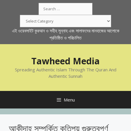
Skip
Search
to
for:
content
Categories
এই ওয়েবসাইট কুরআন ও সহীহ সুন্নাহ এবং সালাফদের মানহাজের আলোকে
প্রতিষ্ঠিত ও পরিচালিত
Tawheed Media
Spreading Authentic Islam Through The Quran And
Authentic Sunnah
Menu
আকীদাহ্ সম্পর্কিত কতিপয় গুরুত্বপূর্ণ