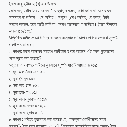
ইমাম আবু হানীফাহ (র)-এর উক্তি:
ইমাম আবু হানীফাহ রহ. বলেন, “যে ব্যক্তি বলবে, আমি জানি না, আমার রব
আসমানে না জমিনে – সে কাফির। অনুরূপ (সেও কাফির) যে বলবে, তিনি
আরশে আছেন, তবে আমি জানি না, ‘আরশ আসমানে না জমিনে। (আল ফিকহুল
আকবার: ১/১৩৫)
উল্লিখিত দলীল-প্রমাণাদি দ্বারা মহান আল্লাহ তা‘আলার পরিচয় সম্পর্কে সুস্পষ্ট
ধারণা পাওয়া যায়।
২. প্রশ্ন: মহান আল্লাহ ‘আরশে আযীমের উপরে আছেন-এটা আল-কুরআনের
কোন সূরায় বলা হয়েছে?
উত্তর: এ ব্যাপারে পবিত্র কুরআনে সুস্পষ্ট সাতটি আয়াত রয়েছে:
১. সূরা আল-‘আরাফ ৭:৫৪
২. সূরা ইউনুস ১০:৩
৩. সূরা আর-রা‘দ ১৩:২
৪. সূরা ত্বা-হা ২০:৫
৫. সূরা আল-ফুরকান ২৫:৫৯
৬. সূরা আস-সাজদাহ্ ৩২:৪
৭. সূরা আল-হাদীদ ৫৭:৪
৩. প্রশ্ন : পবিত্র কুরআনে বলা হয়েছে যে, ‘‘আল্লাহ ধৈর্যশীলদের সাথে
আছেন”-[সূরা আল বাকারাহ্ ২:১৫৩], ‘‘আল্লাহ মুত্তাকীদের সাথে আছে-[সূরা