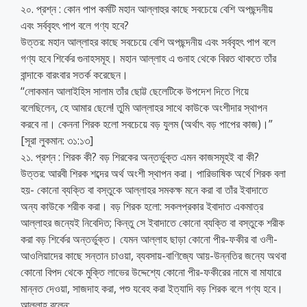
২০. প্রশ্ন : কোন পাপ কর্মটি মহান আল্লাহুর কাছে সবচেয়ে বেশি অপছন্দনীয়
এবং সর্ববৃহৎ পাপ বলে গণ্য হবে?
উত্তর: মহান আল্লাহর কাছে সবচেয়ে বেশি অপছন্দনীয় এবং সর্ববৃহৎ পাপ বলে
গণ্য হবে শির্কের গুনাহসমূহ। মহান আল্লাহ এ গুনাহ থেকে বিরত থাকতে তাঁর
বান্দাকে বারংবার সতর্ক করেছেন।
‘‘লোকমান আলাইহিস সালাম তাঁর ছোট্ট ছেলেটিকে উপদেশ দিতে গিয়ে
বলেছিলেন, হে আমার ছেলে! তুমি আল্লাহর সাথে কাউকে অংশীদার স্থাপন
করবে না। কেননা শিরক হলো সবচেয়ে বড় যুলম (অর্থাৎ বড় পাপের কাজ)।”
[সূরা লুকমান: ৩১:১৩]
২১. প্রশ্ন : শিরক কী? বড় শিরকের অন্তর্ভুক্ত এমন কাজসমূহই বা কী?
উত্তর: আরবী শিরক শব্দের অর্থ অংশী স্থাপন করা। পারিভাষিক অর্থে শিরক বলা
হয়- কোনো ব্যক্তি বা বস্তুকে আল্লাহর সমকক্ষ মনে করা বা তাঁর ইবাদাতে
অন্য কাউকে শরীক করা। বড় শিরক হলো: সকলপ্রকার ইবাদাত একমাত্র
আল্লাহর জন্যেই নিবেদিত; কিন্তু সে ইবাদাতে কোনো ব্যক্তি বা বস্তুকে শরীক
করা বড় শির্কের অন্তর্ভুক্ত। যেমন আল্লাহ ছাড়া কোনো পীর-ফকীর বা ওলী-
আওলিয়াদের কাছে সন্তান চাওয়া, ব্যবসায়-বাণিজ্যে আয়-উন্নতির জন্যে অথবা
কোনো বিপদ থেকে মুক্তি লাভের উদ্দেশ্যে কোনো পীর-ফকীরের নামে বা মাযারে
মান্নত দেওয়া, সাজদাহ করা, পশু যবেহ করা ইত্যাদি বড় শিরক বলে গণ্য হবে।
আল্লাহ বলেন: