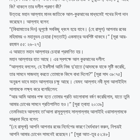
কি? থাকলে তার দলীল প্রমাণ কী?
উত্তর: মহান আল্লাহ মানব জাতিকে আল-কুরআনের মাধ্যমেই পথের দিশা দান
করেছেন। আল্লাহ বলেন:
‘‘(কিয়ামাতের দিন) ভূপৃষ্ঠে সবকিছু ধ্বংস হয়ে যাবে। (হে রাসূল) আপনার রবের
মহিমাময় ও মহানুভব চেহারা (সত্তাই) একমাত্র অবশিষ্ট থাকবে।” [সূরা আর-
রহমান ৫৫: ২৬-২৭]
এ আয়াতে মহান আল্লাহর চেহারা প্রমাণিত হয়।
মহান আল্লাহর হাত আছে। এর স্বপক্ষে আল কুরআনের দলীল:
‘‘আল্লাহ বললেন, হে ইবলীস! আমি নিজ দু’হাতে (আদমকে যাকে সৃষ্টি করেছি,
তার সামনে সাজদাহ্ করতে তোমাকে কিসে বাধা দিলো?” [সূরা সাদ ৩৮:৭৫]
অনুরূপ ভাবে মহান আল্লাহর চক্ষু আছে। যেমন: আল্লাহ নবী মূসা আলাইহিস
সালামকে লক্ষ্য করে বলেছিলেন:
“আর আমি আমার পক্ষ হতে তোমার প্রতি ভালোবাসা বর্ষণ করেছিলাম, যাতে তুমি
আমার চোখের সামনে প্রতিপালিত হও।” [সূরা ত্বাহা ২০:৩৯]
তেমনিভাবে আল্লাহ তা‘আলা রাসূলুল্লাহ সাল্লাল্লাহু আলাইহি ওয়াসাল্লামকে
সান্ত্বনা দিয়ে বলেন:
“(হে রাসূল!) আপনি আপনার রবের নির্দেশের কারণে ধৈর্যধারণ করুন, নিশ্চয়ই
আপনি আমার চোখেন সামনেই রয়েছেন।” [সূরা আত-তূর ৫২:৪৮]