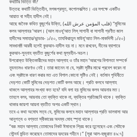
কথাটির ভিত্তি কী?
উত্তর: কথাটি ভিত্তিহীন, মগজপ্রসূত, কপোলকল্পিত। এর সপক্ষে একটিও
আয়াত বা সহীহ হাদীস নেই।
আছে জনৈক কথিত বুজুর্গের উক্তি, (قلب المؤمن عرش الله) ‘‘মুমিনের
কলব আল্লাহর ‘আরশ। (আল মাওযূ‘আত লিস্ সাগানী বা সাগানী প্রণীত জাল
হাদীসের সমাহার/ভান্ডার- ১/৫০, তাযকিরাতুল মাউযূ‘আত লিল-মাকদিসী ১/৫০)
সাবধান!!! আরবী হলেই কুরআন-হাদীস হয় না। মনে রাখবেন, দীনের ব্যাপারে
কুরআন-সুন্নাহ ব্যতীত বুজুর্গের কথা মূল্যহীন-অচল।
উপরোক্ত উক্তিকারীদের মহান আল্লাহ ও তাঁর মহান ‘আরশের বিশালতা সম্পর্কে
ন্যূনতমও ধারণাও নেই। তারা জানেন না যে, স্রষ্টা সৃষ্টির মাঝে প্রবেশ করেন না
এবং স্রষ্টাকে ধারণ করার মত এত বিশাল কোনো সৃষ্টিও নেই। বর্তমান পৃথিবীতে
দেড়শত কোটি মুমিনের দেড়শত কোটি কলব আছে। প্রতি কলবে আল্লাহ
থাকলে আল্লাহর সংখ্যা কত হবে? যদি বলা হয় মুমিনের কলব আয়নার মত।
তাহলে বলব, আয়নায় তো ব্যক্তি থাকে না, ব্যক্তির প্রতিচ্ছবি থাকে। ব্যক্তি
থাকার জায়গা আয়না ব্যতীত অপর একটি স্থান।
তবে এ কথা অমোঘ সত্য যে, মুমিনের কলবে মহান আল্লাহর প্রতি ভালবাসা আর
আনুগত্য ও বশ্যতা স্বীকারের অদম্য মোহ স্পৃহা থাকে।
‘‘বরং মহান আল্লাহ তোমাদের নিকট ঈমানকে প্রিয় করে তুলেছেন এবং সেটাকে
সৌন্দর্য মন্ডিত করেছেন তোমাদের হৃদয়ের গহীনে।” [সূরা আল-হুজুরাত ৪৯:৭]