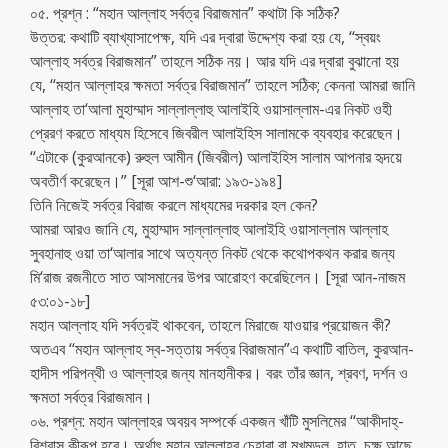
০৫. প্রশ্ন : “মহান আল্লাহ সর্বত্র বিরাজমান” কথাটা কি সঠিক?
উত্তর: কথাটি ব্যাখ্যাসাপেক্ষ, যদি এর দ্বারা উদ্দেশ্য করা হয় যে, ‘‘স্বয়ং
আল্লাহ সর্বত্র বিরাজমান” তাহলে সঠিক নয়। আর যদি এর দ্বারা বুঝানো হয়
যে, ‘‘মহান আল্লাহর ক্ষমতা সর্বত্র বিরাজমান” তাহলে সঠিক; কেননা আমরা জানি
আল্লাহ তা‘আলা মুহাম্মাদ সাল্লাল্লাহু আলাইহি ওয়াসাল্লাম-এর নিকট ওহী
প্রেরণ করতে মাধ্যম হিসেবে জিবরীল আলাইহিস সালামকে ব্যবহার করেছেন।
‘‘এটাকে (কুরআনকে) রুহুল আমীন (জিবরীল) আলাইহিস সালাম আপনার হৃদয়ে
অবতীর্ণ করেছেন।” [সূরা আশ-শু‘আরা: ১৯৩-১৯৪]
তিনি নিজেই সর্বত্র বিরাজ করলে মাধ্যমের দরকার হল কেন?
আমরা আরও জানি যে, মুহাম্মাদ সাল্লাল্লাহু আলাইহি ওয়াসাল্লাম আল্লাহ
সুবহানাহু ওয়া তা‘আলার সাথে অত্যন্ত নিকট থেকে কথোপকথন করার জন্য
মি‘রাজ রজনীতে সাত আসমানের উপর আরোহণ করেছিলেন। [সূরা আন-নাজম
৫৩:০১-১৮]
মহান আল্লাহ যদি সর্বত্রই থাকবেন, তাহলে মিরাজে যাওয়ার প্রয়োজন কী?
অতএব ‘‘মহান আল্লাহ স্ব-সত্তায় সর্বত্র বিরাজমান”এ কথাটি বাতিল, কুরআন-
হাদীস পরিপন্থী ও আল্লাহর জন্য মানহানীকর। বরং তাঁর জ্ঞান, শ্রবণ, দর্শন ও
ক্ষমতা সর্বত্র বিরাজমান।
০৬. প্রশ্ন: মহান আল্লাহর অবয়ব সম্পর্কে একজন খাঁটি মুসলিমের ‘‘আকীদাহ্-
বিশ্বাস কীরূপ হবে। অর্থাৎ মহান আল্লাহর চেহারা বা মুখমন্ডল, হাত, চক্ষু আছে