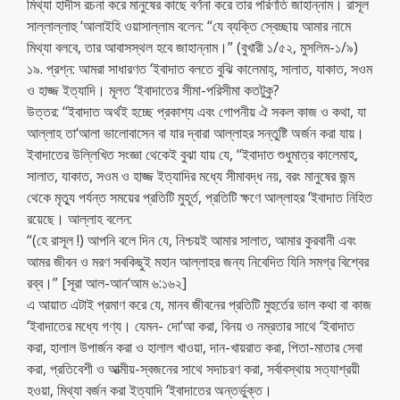
মিথ্যা হাদীস রচনা করে মানুষের কাছে বর্ণনা করে তার পরিণতি জাহান্নাম। রাসূল
সাল্লাল্লাহু ‘আলাইহি ওয়াসাল্লাম বলেন: “যে ব্যক্তি স্বেচ্ছায় আমার নামে
মিথ্যা বলবে, তার আবাসস্থল হবে জাহান্নাম।” (বুখারী ১/৫২, মুসলিম-১/৯)
১৯. প্রশ্ন: আমরা সাধারণত ‘ইবাদাত বলতে বুঝি কালেমাহ্, সালাত, যাকাত, সওম
ও হাজ্জ ইত্যাদি। মূলত ‘ইবাদাতের সীমা-পরিসীমা কতটুকু?
উত্তর: ‘‘ইবাদাত অর্থই হচ্ছে প্রকাশ্য এবং গোপনীয় ঐ সকল কাজ ও কথা, যা
আল্লাহ তা‘আলা ভালোবাসেন বা যার দ্বারা আল্লাহর সন্তুষ্টি অর্জন করা যায়।
ইবাদাতের উল্লিখিত সংজ্ঞা থেকেই বুঝা যায় যে, ‘‘ইবাদাত শুধুমাত্র কালেমাহ,
সালাত, যাকাত, সওম ও হাজ্জ ইত্যাদির মধ্যে সীমাবদ্ধ নয়, বরং মানুষের জন্ম
থেকে মৃত্যু পর্যন্ত সময়ের প্রতিটি মুহূর্ত, প্রতিটি ক্ষণে আল্লাহর ‘ইবাদাত নিহিত
রয়েছে। আল্লাহ বলেন:
“(হে রাসূল !) আপনি বলে দিন যে, নিশ্চয়ই আমার সালাত, আমার কুরবানী এবং
আমর জীবন ও মরণ সবকিছুই মহান আল্লাহর জন্য নিবেদিত যিনি সমগ্র বিশ্বের
রব্ব।” [সূরা আল-আন‘আম ৬:১৬২]
এ আয়াত এটাই প্রমাণ করে যে, মানব জীবনের প্রতিটি মুহুর্তের ভাল কথা বা কাজ
‘ইবাদাতের মধ্যে গণ্য। যেমন- দো‘আ করা, বিনয় ও নম্রতার সাথে ‘ইবাদাত
করা, হালাল উপার্জন করা ও হালাল খাওয়া, দান-খায়রাত করা, পিতা-মাতার সেবা
করা, প্রতিবেশী ও আত্মীয়-স্বজনের সাথে সদাচরণ করা, সর্বাবস্থায় সত্যাশ্রয়ী
হওয়া, মিথ্যা বর্জন করা ইত্যাদি ‘ইবাদাতের অন্তর্ভুক্ত।