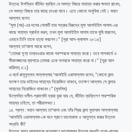
উত্তর: উপস্থিত জীবিত ব্যক্তি যে সমস্ত বিষয়ে সাহায্য করার ক্ষমতা রাখেন,
সে সমস্ত বিষয়ে তার কাছে চাওয়া যাবে। এতে কোনো অসুবিধা নেই। মহান
আল্লাহ বলেন:
‘‘মূসা (আ)-এর দলের লোকটি তার শত্রুর বিরুদ্ধে মূসা আলাইহিস সালাম-এর
কাছে সাহায্য প্রার্থনা করল, তখন মূসা আলাইহিস সালাম তাকে ঘুষি মারলেন,
এভাবে তিনি তাকে হত্যা করলেন।” [সূরা আল-ক্বাসাস ২৮:১৫]
আল্লাহ তা‘আলা আরো বলেন,
“তোমরা পূণ্য তাক্বওয়ার কাজে পরস্পরকে সাহায্য করো। তবে পাপকার্যে ও
সীমালঙ্ঘনের ব্যাপারে তোমরা একে অপরকে সাহায্য করো না।” [সূরা আল
মায়িদাহ্ ৫:২]
এ মর্মে রাসূলুল্লাহ সাল্লাল্লাহু ‘আলাইহি ওয়াসাল্লাম বলেন, ‘‘কোনো বান্দা
যতক্ষণ তার ভাইদের সাহায্যে নিয়োজিত থাকবে, ততক্ষণ আল্লাহ সে বান্দার
সাহায্যে নিয়োজিত থাকবেন।” (মুসলিম)
উল্লেখিত দলীল-প্রমাণাদি দ্বারা বুঝা যায় যে, জীবিত ব্যক্তিগণ পারস্পরিক
সাহায্য চাইলে, তা শরীয়াসম্মত।
১৫. প্রশ্ন : মহান আল্লাহ তা‘আলা এবং তাঁর প্রিয় বান্দা মুহাম্মাদ সাল্লাল্লাহু
‘আলাইহি ওয়াসাল্লাম-কে মনে প্রাণে ভালোবাসা ও আনুগত্য করার উত্তম
পদ্ধতি কী?
উত্তর: মহান আল্লাহকে মনেপ্রাণে ভালোবাসার উত্তম পদ্ধতি হলো-খালেস