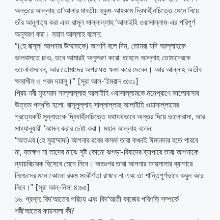
অন্তরে আল্লাহ তা‘আলার যাবতীয় হুকুম-আহকাম দ্বিধাহীনচিত্তে মেনে নিয়ে
তাঁর আনুগত্য করা এবং রাসূল সাল্লাল্লাহু ‘আলাইহি ওয়াসাল্লাম-এর পরিপূর্ণ
অনুসরণ করা। মহান আল্লাহ বলেন:
“(হে রাসূল! আপনার উম্মাতকে) আপনি বলে দিন, তোমরা যদি আল্লাহকে
ভালবাসতে চাও, তবে আমারই অনুসরণ করো: তাহলে আল্লাহ তোমাদেরকে
ভালোবাসবেন, আর তোমাদের অপরাধও ক্ষমা করে দেবেন। আর আল্লাহ অতীব
ক্ষমাশীল ও পরম দয়ালু।” [সূরা আল-‘ইমরান ৩:৩১]
প্রিয় নবী মুহাম্মাদ সাল্লাল্লাহু আলাইহি ওয়াসাল্লামকে মনেপ্রাণে ভালোবাসার
উত্তম পদ্ধতি হলো: রাসূলুল্লাহ সাল্লাল্লাহু আলাইহি ওয়াসাল্লামের
প্রত্যেকটি সুন্নাতকে দ্বিধাহীনচিত্তে যথাযথভাবে অন্তর দিয়ে ভালোবাসা, আর
সাধ্যানুযায়ী ‘আমল করার চেষ্টা করা। মহান আল্লাহ বলেন:
‘‘অতএব (হে মুহাম্মাদ!) আপনার রবের কসম! তারা কখনই ঈমানদার হতে পারবে
না, যতক্ষণ না তাদের মাঝে সৃষ্ট কোনো ঝগড়া-বিবাদের ব্যাপারে তারা আপনাকে
ন্যায়বিচারক হিসেবে মেনে নিবে। অতঃপর তারা আপনার ফায়সালার ব্যাপারে
নিজেদের মনে কোনো রকম সংকীর্ণতা রাখবে না এবং তা শান্তিপূর্ণভাবে কবূল করে
নিবে।” [সূরা আন্-নিসা ৪:৬৫]
১৬. প্রশ্ন: বিদ‘আতের পরিচয় এবং বিদ‘আতী কাজের পরিণতি সম্পর্কে
শরী‘আতের ফায়সালা কী?