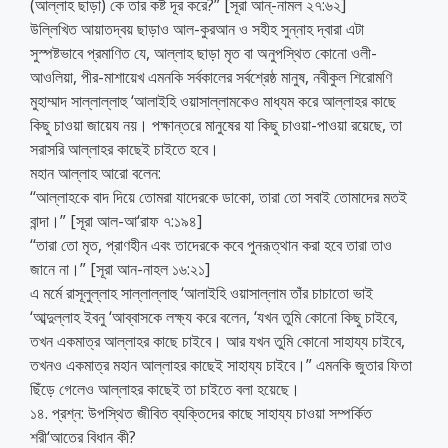
(আল্লাহ ছাড়া) কে তার কষ্ট দূর করে?” [সূরা আন্-নামল ২৭:৬২]
উল্লিখিত আয়াতদ্বয় ছাড়াও আল-কুরআন ও সহীহ সুন্নাহ দ্বারা এটা
সুস্পষ্টভাবে প্রমাণিত যে, আল্লাহ ছাড়া মৃত বা অনুপস্থিত কোনো ওলী-
আওলিয়া, পীর-মাশায়েখ এমনকি সর্বকালের সর্বশ্রেষ্ঠ মানুষ, নবীকুল শিরোমণি
মুহাম্মাদ সাল্লাল্লাহু ‘আলাইহি ওয়াসাল্লামকেও মাধ্যম করে আল্লাহর কাছে
কিছু চাওয়া জায়েয নয়। পক্ষান্তরে মানুষের যা কিছু চাওয়া-পাওয়া রয়েছে, তা
সরাসরি আল্লাহর কাছেই চাইতে হবে।
মহান আল্লাহ আরো বলেন:
‘‘আল্লাহকে বাদ দিয়ে তোমরা যাদেরকে ডাকো, তারা তো সবাই তোমাদের মতই
বান্দা।” [সূরা আল-আ‘রাফ ৭:১৯৪]
‘‘তারা তো মৃত, প্রাণহীন এবং তাদেরকে কবে পুনরূত্থান করা হবে তারা তাও
জানে না।” [সূরা আন-নাহল ১৬:২১]
এ মর্মে রাসূলুল্লাহ সাল্লাল্লাহু ‘আলাইহি ওয়াসাল্লাম তাঁর চাচাতো ভাই
‘আব্দুল্লাহ ইবনু ‘আব্বাসকে লক্ষ্য করে বলেন, ‘যখন তুমি কোনো কিছু চাইবে,
তখন একমাত্র আল্লাহর কাছে চাইবে। আর যখন তুমি কোনো সাহায্য চাইবে,
তখনও একমাত্র মহান আল্লাহর কাছেই সাহায্য চাইবে।” এমনকি জুতার ফিতা
ছিঁড়ে গেলেও আল্লাহর কাছেই তা চাইতে বলা হয়েছে।
১৪. প্রশ্ন: উপস্থিত জীবিত ব্যক্তিদের কাছে সাহায্য চাওয়া সম্পর্কিত
শরী‘আতের বিধান কী?