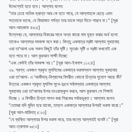
উদ্দেশ্যেই হতে হবে। আল্লাহ বলেন:
“তার চেয়ে অধিক ভ্রান্ত আর কে হতে পারে, যে আল্লাহকে ছেড়ে এমন
সত্তাকে ডাকে, যে কিয়ামাত পর্যন্ত তার ডাকে সাড়া দিতে পারবে না।” [সূরা
আল-আহকাফ ৪৬:৫]
উল্লেখ্য যে, আল্লাহর যিকরের সাথে অন্য কারো নাম যুক্ত করার অর্থ হলো:
তাকেও আল্লাহর সমকক্ষ মনে করা। কিন্তু একমাত্র স্রষ্টা আল্লাহ সুবহানাহু
ওয়া তা‘আলা এবং সকল কিছুই তাঁর সৃষ্টি। সুতরাং সৃষ্টি ও স্রষ্টা কখনোই এক
হতে পারে না। আল কুরআন সাক্ষী দিচ্ছে:
‘‘এবং কেউই তাঁর সমকক্ষ নয়।” [সূরা আল-ইখলাস ১১২:৪]
২৯. প্রশ্ন: একজন প্রকৃত মুসলিমের একমাত্র ভরসাস্থল আল্লাহ সুবহানাহু
ওয়া তা‘আলা- এ ‘আকীদাহ্-বিশ্বাসের বিপরীত কোনো চিন্তার সুযোগ আছে কী?
উত্তর: একজন প্রকৃত মুসলিম সুখে-দুঃখে সর্বাবস্থায় একমাত্র আল্লাহ
সুবহানাহু ওয়া তা‘আলার উপর তাওয়াক্কুল করবে, আল কুরআন সে শিক্ষাই
দিচ্ছে। এ বিপরীত চিন্তা লালন করা শিরকের পর্যায়ভুক্ত। আল্লাহ বলেন:
‘‘তোমরা যদি মুমিন হয়ে থাকো, তাহলে একমাত্র আল্লাহর উপরই ভরসা করো।”
[সূরা আল-মায়িদাহ্ ৫:২৩]
‘‘যে ব্যক্তি আল্লাহর উপর ভরসা করে, তার জন্যে আল্লাহই যথেষ্ট।” [সূরা
আত-ত্বালাক ৬৫:৩]