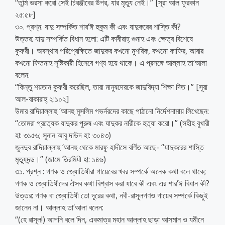
‘‘তুমি ভরসা করো সেই চিরঞ্জীবের উপর, যার মৃত্যু নেই।” [সূরা আল ফুরকান
২৫:৫৮]
৩০. প্রশ্ন: যাদু সম্পর্কিত শার‘ঈ হুকুম কী এবং যাদুকরের শাস্তি কী?
উত্তর: যাদু সম্পর্কিত বিধান হলো: এটি কাবীরাহ্ গুনাহ এবং ক্ষেত্র বিশেষে
কুফরী। অবস্থার পরিপ্রেক্ষিতে জাদুকর কখনো মুশরিক, কখনো কাফির, আবার
কখনো ফিতনাহ সৃষ্টিকারী হিসেবে গণ্য হয়ে থাকে। এ প্রসঙ্গে আল্লাহ তা‘আলা
বলেন:
‘‘কিন্তু শয়তান কুফরী করেছিল, তারা মানুষদেরকে জাদুবিদ্যা শিক্ষা দিত।” [সূরা
আল-বাকারাহ্ ২:১০২]
উমার রাদিয়াল্লাহু ‘আনহু মুসলিম গভর্নরদের কাছে পাঠানো নির্দেশনামায় লিখেছেন:
‘‘তোমরা প্রত্যেক যাদুকর পুরুষ এবং যাদুকর নারীকে হত্যা করো।” (সহীহ বুখারী
হা: ৩১৫৬; সুনান আবু দাউদ হা: ৩০৪৩)
জুনদুব রাদিয়াল্লাহু ‘আনহু থেকে মারফূ হাদীসে বর্ণিত আছে- “যাদুকরের শাস্তি
মৃত্যুদন্ড।” (জামে তিরমিযী হা: ১৪৬)
৩১. প্রশ্ন : গণক ও জ্যোতিষীরা গায়েবের খবর সম্পর্কে অনেক কথা বলে থাকে;
গণক ও জ্যোতিষীদের ঐসব কথা বিশ্বাস করা যাবে কী এবং এর শার‘ঈ বিধান কী?
উত্তর: গণক বা জ্যোতিষী তো দূরের কথা, নবী-রাসূলগণও গায়েব সম্পর্কে কিছুই
জানেন না। আল্লাহ তা‘আলা বলেন:
“(হে রাসূল!) আপনি বলে দিন, একমাত্র মহান আল্লাহ ছাড়া আসমান ও যমীনে