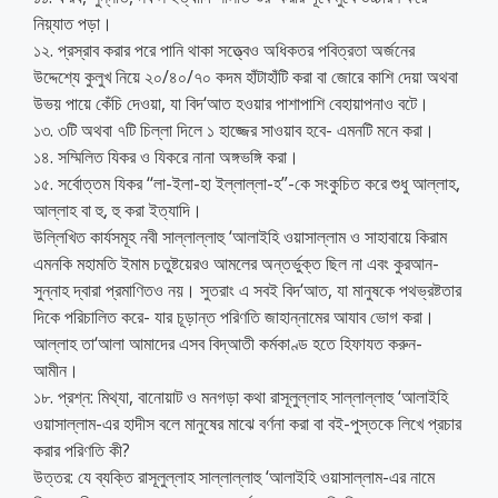
নিয়্যাত পড়া।
১২. প্রস্রাব করার পরে পানি থাকা সত্ত্বেও অধিকতর পবিত্রতা অর্জনের
উদ্দেশ্যে কুলুখ নিয়ে ২০/৪০/৭০ কদম হাঁটাহাঁটি করা বা জোরে কাশি দেয়া অথবা
উভয় পায়ে কেঁচি দেওয়া, যা বিদ‘আত হওয়ার পাশাপাশি বেহায়াপনাও বটে।
১৩. ৩টি অথবা ৭টি চিল্লা দিলে ১ হাজ্জের সাওয়াব হবে- এমনটি মনে করা।
১৪. সম্মিলিত যিকর ও যিকরে নানা অঙ্গভঙ্গি করা।
১৫. সর্বোত্তম যিকর ‘‘লা-ইলা-হা ইল্লাল্লা-হ”-কে সংকুচিত করে শুধু আল্লাহ,
আল্লাহ বা হু, হু করা ইত্যাদি।
উল্লিখিত কার্যসমূহ নবী সাল্লাল্লাহু ‘আলাইহি ওয়াসাল্লাম ও সাহাবায়ে কিরাম
এমনকি মহামতি ইমাম চতুষ্টয়েরও আমলের অন্তর্ভুক্ত ছিল না এবং কুরআন-
সুন্নাহ দ্বারা প্রমাণিতও নয়। সুতরাং এ সবই বিদ‘আত, যা মানুষকে পথভ্রষ্টতার
দিকে পরিচালিত করে- যার চূড়ান্ত পরিণতি জাহান্নামের আযাব ভোগ করা।
আল্লাহ তা‘আলা আমাদের এসব বিদ্আতী কর্মকাণ্ড হতে হিফাযত করুন-
আমীন।
১৮. প্রশ্ন: মিথ্যা, বানোয়াট ও মনগড়া কথা রাসূলুল্লাহ সাল্লাল্লাহু ‘আলাইহি
ওয়াসাল্লাম-এর হাদীস বলে মানুষের মাঝে বর্ণনা করা বা বই-পুস্তকে লিখে প্রচার
করার পরিণতি কী?
উত্তর: যে ব্যক্তি রাসূলুল্লাহ সাল্লাল্লাহু ‘আলাইহি ওয়াসাল্লাম-এর নামে