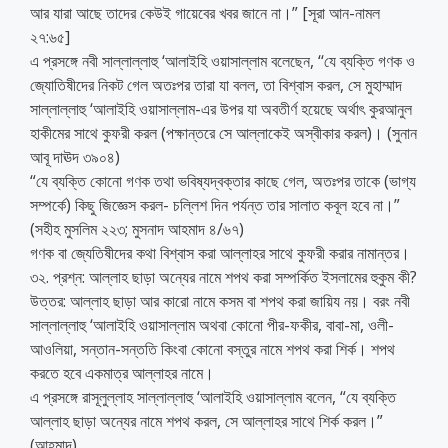
আর যারা আছে তাদের কেউই গায়েবের খবর জানে না।” [সূরা আন-নামল
২৭:৬৫]
এ প্রসঙ্গে নবী সাল্লাল্লাহু ‘আলাইহি ওয়াসাল্লাম বলেছেন, ‘‘যে ব্যক্তি গণক ও
জ্যোতিষীদের নিকট গেল অতঃপর তারা যা বলল, তা বিশ্বাস করল, সে মুহাম্মাদ
সাল্লাল্লাহু ‘আলাইহি ওয়াসাল্লাম-এর উপর যা অবতীর্ণ হয়েছে অর্থাৎ কুরআনুল
হাকীমের সাথে কুফরী করল (পক্ষান্তরে সে আল্লাকেই অস্বীকার করল)। (সুনান
আবূ দাঊদ ৩৯০৪)
“যে ব্যক্তি কোনো গণক তথা ভবিষ্যদ্বক্তার কাছে গেল, অতঃপর তাকে (ভাগ্য
সম্পর্কে) কিছু জিজ্ঞেস করল- চল্লিশ দিন পর্যন্ত তার সালাত কবূল হবে না।”
(সহীহ মুসলিম ২২৩; মুসনাদ আহমাদ ৪/৬৭)
গণক বা জ্যেতিষীদের কথা বিশ্বাস করা আল্লাহর সাথে কুফরী করার নামান্তর।
৩২. প্রশ্ন: আল্লাহ ছাড়া অন্যের নামে শপথ করা সম্পর্কিত ইসলামের হুকুম কী?
উত্তর: আল্লাহ ছাড়া আর কারো নামে কসম বা শপথ করা জায়িয নয়। বরং নবী
সাল্লাল্লাহু ‘আলাইহি ওয়াসাল্লাম অথবা কোনো পীর-ফকীর, বাবা-মা, ওলী-
আওলিয়া, সন্তান-সন্ততি কিংবা কোনো বস্তুর নামে শপথ করা শির্ক। শপথ
করতে হবে একমাত্র আল্লাহর নামে।
এ প্রসঙ্গে রাসূলুল্লাহ সাল্লাল্লাহু ‘আলাইহি ওয়াসাল্লাম বলেন, “যে ব্যক্তি
আল্লাহ ছাড়া অন্যের নামে শপথ করল, সে আল্লাহর সাথে শির্ক করল।”
(আহমাদ)