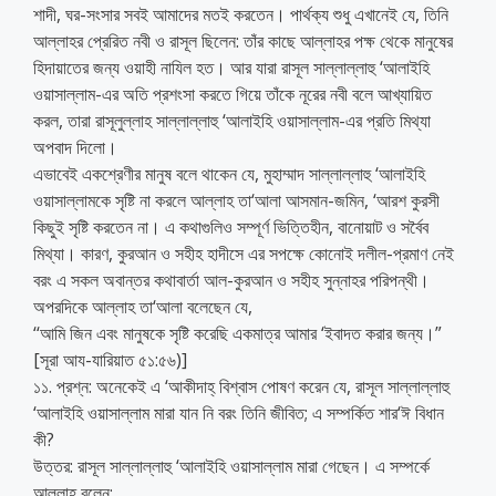
শাদী, ঘর-সংসার সবই আমাদের মতই করতেন। পার্থক্য শুধু এখানেই যে, তিনি
আল্লাহর প্রেরিত নবী ও রাসূল ছিলেন: তাঁর কাছে আল্লাহর পক্ষ থেকে মানুষের
হিদায়াতের জন্য ওয়াহী নাযিল হত। আর যারা রাসূল সাল্লাল্লাহু ‘আলাইহি
ওয়াসাল্লাম-এর অতি প্রশংসা করতে গিয়ে তাঁকে নূরের নবী বলে আখ্যায়িত
করল, তারা রাসূলুল্লাহ সাল্লাল্লাহু ‘আলাইহি ওয়াসাল্লাম-এর প্রতি মিথ্যা
অপবাদ দিলো।
এভাবেই একশ্রেণীর মানুষ বলে থাকেন যে, মুহাম্মাদ সাল্লাল্লাহু ‘আলাইহি
ওয়াসাল্লামকে সৃষ্টি না করলে আল্লাহ তা‘আলা আসমান-জমিন, ‘আরশ কুরসী
কিছুই সৃষ্টি করতেন না। এ কথাগুলিও সম্পূর্ণ ভিত্তিহীন, বানোয়াট ও সর্বৈব
মিথ্যা। কারণ, কুরআন ও সহীহ হাদীসে এর সপক্ষে কোনোই দলীল-প্রমাণ নেই
বরং এ সকল অবান্তর কথাবার্তা আল-কুরআন ও সহীহ সুন্নাহর পরিপন্থী।
অপরদিকে আল্লাহ তা‘আলা বলেছেন যে,
‘‘আমি জিন এবং মানুষকে সৃষ্টি করেছি একমাত্র আমার ‘ইবাদত করার জন্য।”
[সূরা আয-যারিয়াত ৫১:৫৬)]
১১. প্রশ্ন: অনেকেই এ ‘আকীদাহ্ বিশ্বাস পোষণ করেন যে, রাসূল সাল্লাল্লাহু
‘আলাইহি ওয়াসাল্লাম মারা যান নি বরং তিনি জীবিত; এ সম্পর্কিত শার‘ঈ বিধান
কী?
উত্তর: রাসূল সাল্লাল্লাহু ‘আলাইহি ওয়াসাল্লাম মারা গেছেন। এ সম্পর্কে
আল্লাহ বলেন: