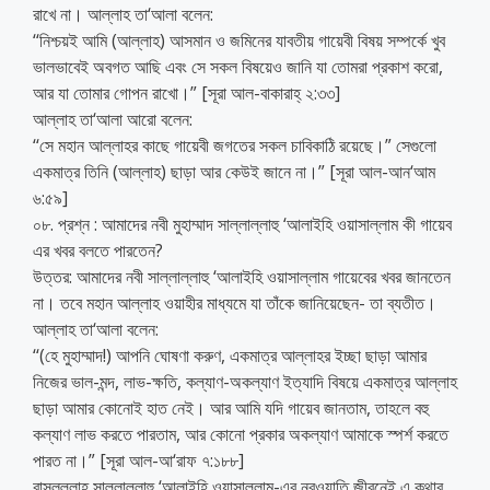
রাখে না। আল্লাহ তা‘আলা বলেন:
‘‘নিশ্চয়ই আমি (আল্লাহ) আসমান ও জমিনের যাবতীয় গায়েবী বিষয় সম্পর্কে খুব
ভালভাবেই অবগত আছি এবং সে সকল বিষয়েও জানি যা তোমরা প্রকাশ করো,
আর যা তোমার গোপন রাখো।” [সূরা আল-বাকারাহ্ ২:৩৩]
আল্লাহ তা‘আলা আরো বলেন:
‘‘সে মহান আল্লাহর কাছে গায়েবী জগতের সকল চাবিকাঠি রয়েছে।” সেগুলো
একমাত্র তিনি (আল্লাহ) ছাড়া আর কেউই জানে না।” [সূরা আল-আন‘আম
৬:৫৯]
০৮. প্রশ্ন : আমাদের নবী মুহাম্মাদ সাল্লাল্লাহু ‘আলাইহি ওয়াসাল্লাম কী গায়েব
এর খবর বলতে পারতেন?
উত্তর: আমাদের নবী সাল্লাল্লাহু ‘আলাইহি ওয়াসাল্লাম গায়েবের খবর জানতেন
না। তবে মহান আল্লাহ ওয়াহীর মাধ্যমে যা তাঁকে জানিয়েছেন- তা ব্যতীত।
আল্লাহ তা‘আলা বলেন:
‘‘(হে মুহাম্মাদ!) আপনি ঘোষণা করুণ, একমাত্র আল্লাহর ইচ্ছা ছাড়া আমার
নিজের ভাল-মন্দ, লাভ-ক্ষতি, কল্যাণ-অকল্যাণ ইত্যাদি বিষয়ে একমাত্র আল্লাহ
ছাড়া আমার কোনোই হাত নেই। আর আমি যদি গায়েব জানতাম, তাহলে বহু
কল্যাণ লাভ করতে পারতাম, আর কোনো প্রকার অকল্যাণ আমাকে স্পর্শ করতে
পারত না।” [সূরা আল-আ‘রাফ ৭:১৮৮]
রাসূলুল্লাহ সাল্লাল্লাহু ‘আলাইহি ওয়াসাল্লাম-এর নবূওয়াতি জীবনেই এ কথার