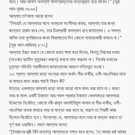
যাবে। আর আপনি অবশ্যই ক্ষতিগ্রস্তদের অন্তর্ভুক্ত হয়ে যাবেন।” [সূরা
আয-যুমার ৩৯:৬৫]
আল্লাহ তা‘আলা আরো বলেন:
“নিশ্চয়ই যে আল্লাহর সাথে অন্যকে অংশীদার বানায়, আল্লাহ তার জন্য
জান্নাত হারাম করে দেন, তার চিরস্থায়ী বাসস্থান হবে জাহান্নাম। এ সমস্ত
যালিম তথা মুশরিকদের জন্য কিয়ামাতের দিন কোনো সাহায্যকারী থাকবে না।”
[সূরা আল-মায়িদাহ্ ৫:৭২]
আল্লাহ ইচ্ছা করলে যে কোনো গুনাহ ক্ষমা করে দিবেন, কিন্তু শিরকের গুনাহ
(তাওবাহ ব্যতীত মৃত্যুবরণ করলে) কখনো মাফ করবেন না। শির্কের গুনাহের
চূড়ান্ত পরিণতি স্থায়ীভাবে জাহান্নামের আগুনে দগ্ধিভূত হওয়া।
২৩. প্রশ্ন: আল্লাহ ছাড়া অন্যের নামে অর্থাৎ পীর-ফকীর, ওলী-আওলিয়ার নামে
বা মাযারে মানৎ করার শার‘ঈ বিধান কী?
উত্তর: একমাত্র আল্লাহ ছাড়া অন্য কারো নামে মানৎ করা যাবে না। কারণ
নযর বা মানৎ একটি ইবাদাত আর সকল প্রকার ইবাদাত কেবলমাত্র আল্লাহর
উদ্দেশ্যে নিবেদিত; কোনো নবী-রাসূল আলাইহিমুস সালাম বা পীর-ফকীর, ওলী-
আওলিয়া অথবা মাযারে নযর বা মান্নত করা যাবে না, করলে তা শিরকী কাজ
হিসেবে বিবেচিত হবে। উল্লেখ্য যে, আল্লাহর নামে নযর বা মান্নত করলে তা
পূর্ণ করা ওয়াজিব। মহান আল্লাহ বলেন:
‘‘(ইমরানের স্ত্রী বিবি হান্নাহ) আল্লাহকে লক্ষ্য করে বলেন, ‘হে আমার রব! আমার