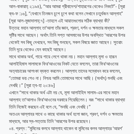
আল-বাকারাহ্ ২:১৯৪), ‘‘আর আমরা গ্রীবাদেশ/শাহারগের থেকেও নিকটে”- [সূরা
ক্ব-ফ :১৬], ‘‘যেখানে তিনজন চুপে চুপে কথা বলেন সেখানে চতুর্থজন আল্লাহ”
[সূরা আল-মুজাদালাহ্:৭] -তাহলে এই আয়াতগুলোর সঠিক ব্যাখ্যা কী?
উত্তর: মহান আল্লাহ তা‘আলা তাঁর জ্ঞান, শ্রবণ, দর্শন ও ক্ষমতার মাধ্যমে সকল
সৃষ্টির সাথে আছেন। অর্থাৎ তিনি সপ্ত আসমানের উপর অবস্থিত ‘আরশের উপর
থেকেই সব কিছু দেখছেন, সব কিছু শুনছেন, সকল বিষয়ে জ্ঞাত আছেন। সুতরাং
তিনি দূরে থেকেও যেন কাছেই আছেন।
সাথে থাকার অর্থ, গায়ে গায়ে লেগে থাকা নয়। মহান আল্লাহ মূসা ও হারূন
আলাইহিমাস সালামকে ফির‘আওনের নিকট যেতে বললেন, তারা ফির‘আওনের
অত্যাচারের আশংকা ব্যক্ত করলেন। আল্লাহ তাদের সম্বোধন করে বললেন,
‘‘তোমরা ভয় পেও না। নিশ্চয় আমি তোমাদের সাথে আছি। (অর্থাৎ) শুনছি এবং
দেখছি।” [সূরা ত্ব-হা ২০:৪৬]
এখানে ‘‘সাথে থাকার অর্থ এটা নয় যে, মূসা আলাইহিস সালাম-এর সাথে মহান
আল্লাহ তা‘আলাও ফির‘আওনের দরবারে গিয়েছিলেন। বরং ‘‘সাথে থাকার ব্যাখ্যা
তিনি নিজেই করছেন এই বলে যে, ‘‘শুনছি এবং দেখছি।”
অতএব আল্লাহর সাথে ও কাছে থাকার অর্থ হলো জ্ঞান, শ্রবণ, দর্শন ও ক্ষমতার
মাধ্যমে, আর স্ব-সত্তায় তিনি ‘আরশের উপর রয়েছেন।
০৪. প্রশ্ন : ‘‘মুমিনের কলবে আল্লাহ থাকেন বা মুমিনের কলব আল্লাহর ‘আরশ’