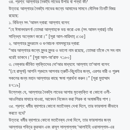
৩৪. প্রশ্ন: আল্লাহর নৈকট্য লাভের উপায় বা পন্থা কী?
উত্তর: আল্লাহর নৈকট্য লাভের জন্যে আমাদের সামনে মৌলিক তিনটি বিষয়
রয়েছে:
১. বিভিন্ন সৎ ‘আমল দ্বারা: আল্লাহ বলেন:
‘‘হে ঈমানদারগণ! তোমরা আল্লাহকে ভয় করো এবং (সৎ আমল দ্বারা) তাঁর
সান্নিধ্য অন্বেষণ করো।” [সূরা আল-মায়িদাহ্ ৫:৩৫]
২. আল্লাহর সুন্দরতম ও গুণবাচক নামসমূহের দ্বারা:
“আর আল্লাহর জন্যে সুন্দর সুন্দর ও ভালো নাম রয়েছে, তোমরা তাঁকে সে সব নাম
ধরেই ডাকবে।” [সূরা আল-আ‘রাফ ৭:১৮০]
৩. নেক্কার জীবিত ব্যক্তিদের দো‘আর মাধ্যমে: আল্লাহ তা‘আলা বলেন:
“(হে রাসূল!) আপনি প্রথমে আপনার ত্রুটি-বিচ্যুতির জন্য, এরপর নারী ও পুরুষ
সকলের জন্য মহান আল্লাহর কাছে ক্ষমা প্রার্থনা করুন।” [সূরা মুহাম্মাদ
৪৭:১৯]
উল্লেখ্য যে, আল্লাহর নৈকট্য লাভের আশায় মৃতব্যক্তি বা কোনো ওলী-
আওলিয়ার মাযারে যাওয়া, আবেদন নিবেদন করা শিরক বা অমার্জনীয় পাপ।
৩৫. প্রশ্ন: ধর্মীয় ব্যাপারে কোনো মতানৈক্য দেখা দিলে, তার ফায়সালা কীভাবে
করতে হবে?
উত্তর: ধর্মীয় ব্যাপারে কোনো মতানৈক্য দেখা দিলে, তার ফায়সালার জন্য
আল্লাহর পবিত্র কুরআন এবং রাসূল সাল্লাল্লাহু ‘আলাইহি ওয়াসাল্লাম-এর