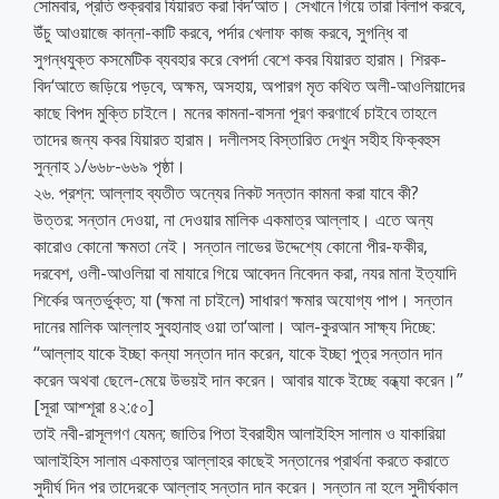
সোমবার, প্রতি শুক্রবার যিয়ারত করা বিদ‘আত। সেখানে গিয়ে তারা বিলাপ করবে,
উঁচু আওয়াজে কান্না-কাটি করবে, পর্দার খেলাফ কাজ করবে, সুগন্ধি বা
সুগন্ধযুক্ত কসমেটিক ব্যবহার করে বেপর্দা বেশে কবর যিয়ারত হারাম। শিরক-
বিদ‘আতে জড়িয়ে পড়বে, অক্ষম, অসহায়, অপারগ মৃত কথিত অলী-আওলিয়াদের
কাছে বিপদ মুক্তি চাইলে। মনের কামনা-বাসনা পূরণ করণার্থে চাইবে তাহলে
তাদের জন্য কবর যিয়ারত হারাম। দলীলসহ বিস্তারিত দেখুন সহীহ ফিক্বহুস
সুন্নাহ ১/৬৬৮-৬৬৯ পৃষ্ঠা।
২৬. প্রশ্ন: আল্লাহ ব্যতীত অন্যের নিকট সন্তান কামনা করা যাবে কী?
উত্তর: সন্তান দেওয়া, না দেওয়ার মালিক একমাত্র আল্লাহ। এতে অন্য
কারোও কোনো ক্ষমতা নেই। সন্তান লাভের উদ্দেশ্যে কোনো পীর-ফকীর,
দরবেশ, ওলী-আওলিয়া বা মাযারে গিয়ে আবেদন নিবেদন করা, নযর মানা ইত্যাদি
শির্কের অন্তর্ভুক্ত; যা (ক্ষমা না চাইলে) সাধারণ ক্ষমার অযোগ্য পাপ। সন্তান
দানের মালিক আল্লাহ সুবহানাহু ওয়া তা‘আলা। আল-কুরআন সাক্ষ্য দিচ্ছে:
‘‘আল্লাহ যাকে ইচ্ছা কন্যা সন্তান দান করেন, যাকে ইচ্ছা পুত্র সন্তান দান
করেন অথবা ছেলে-মেয়ে উভয়ই দান করেন। আবার যাকে ইচ্ছে বন্ধ্যা করেন।”
[সূরা আশ্শূরা ৪২:৫০]
তাই নবী-রাসূলগণ যেমন; জাতির পিতা ইবরাহীম আলাইহিস সালাম ও যাকারিয়া
আলাইহিস সালাম একমাত্র আল্লাহর কাছেই সন্তানের প্রার্থনা করতে করাতে
সুদীর্ঘ দিন পর তাদেরকে আল্লাহ সন্তান দান করেন। সন্তান না হলে সুদীর্ঘকাল