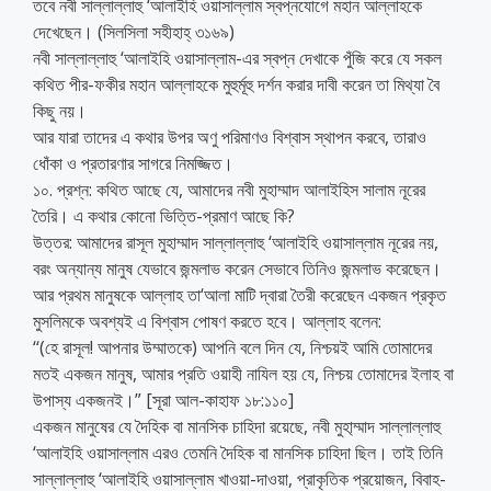
তবে নবী সাল্লাল্লাহু ‘আলাইহি ওয়াসাল্লাম স্বপ্নযোগে মহান আল্লাহকে
দেখেছেন। (সিলসিলা সহীহাহ্ ৩১৬৯)
নবী সাল্লাল্লাহু ‘আলাইহি ওয়াসাল্লাম-এর স্বপ্ন দেখাকে পুঁজি করে যে সকল
কথিত পীর-ফকীর মহান আল্লাহকে মুহুর্মূহু দর্শন করার দাবী করেন তা মিথ্যা বৈ
কিছু নয়।
আর যারা তাদের এ কথার উপর অণু পরিমাণও বিশ্বাস স্থাপন করবে, তারাও
ধোঁকা ও প্রতারণার সাগরে নিমজ্জিত।
১০. প্রশ্ন: কথিত আছে যে, আমাদের নবী মুহাম্মাদ আলাইহিস সালাম নূরের
তৈরি। এ কথার কোনো ভিত্তি-প্রমাণ আছে কি?
উত্তর: আমাদের রাসূল মুহাম্মাদ সাল্লাল্লাহু ‘আলাইহি ওয়াসাল্লাম নূরের নয়,
বরং অন্যান্য মানুষ যেভাবে জন্মলাভ করেন সেভাবে তিনিও জন্মলাভ করেছেন।
আর প্রথম মানুষকে আল্লাহ তা‘আলা মাটি দ্বারা তৈরী করেছেন একজন প্রকৃত
মুসলিমকে অবশ্যই এ বিশ্বাস পোষণ করতে হবে। আল্লাহ বলেন:
‘‘(হে রাসূল! আপনার উম্মাতকে) আপনি বলে দিন যে, নিশ্চয়ই আমি তোমাদের
মতই একজন মানুষ, আমার প্রতি ওয়াহী নাযিল হয় যে, নিশ্চয় তোমাদের ইলাহ বা
উপাস্য একজনই।” [সূরা আল-কাহাফ ১৮:১১০]
একজন মানুষের যে দৈহিক বা মানসিক চাহিদা রয়েছে, নবী মুহা্ম্মাদ সাল্লাল্লাহু
‘আলাইহি ওয়াসাল্লাম এরও তেমনি দৈহিক বা মানসিক চাহিদা ছিল। তাই তিনি
সাল্লাল্লাহু ‘আলাইহি ওয়াসাল্লাম খাওয়া-দাওয়া, প্রাকৃতিক প্রয়োজন, বিবাহ-