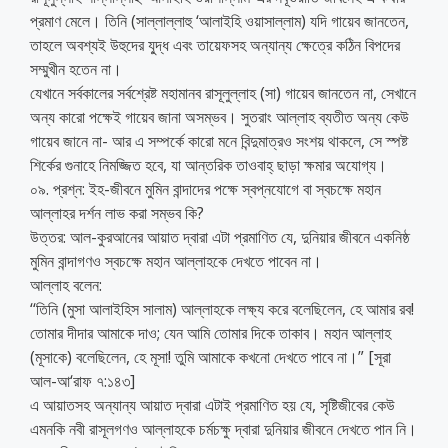
প্রমাণ মেলে। তিনি (সাল্লাল্লাহু ‘আলাইহি ওয়াসাল্লাম) যদি গায়েব জানতেন,
তাহলে অবশ্যই উহুদের যু্দ্ধ এবং তায়েফসহ অন্যান্য ক্ষেত্রে কঠিন বিপদের
সম্মুখীন হতেন না।
যেখানে সর্বকালের সর্বশ্রেষ্ট মহামানব রাসূলুল্লাহ (সা) গায়েব জানতেন না, সেখানে
অন্য কারো পক্ষেই গায়েব জানা অসম্ভব। সুতরাং আল্লাহ ব্যতীত অন্য কেউ
গায়েব জানে না- আর এ সম্পর্কে কারো মনে বিন্দুমাত্রও সংশয় থাকলে, সে স্পষ্ট
শির্কের গুনাহে নিমজ্জিত হবে, যা আন্তরিক তাওবাহ্ ছাড়া ক্ষমার অযোগ্য।
০৯. প্রশ্ন: ইহ-জীবনে মুমিন বান্দাদের পক্ষে স্বপ্নযোগে বা স্বচক্ষে মহান
আল্লাহর দর্শন লাভ করা সম্ভব কি?
উত্তর: আল-কুরআনের আয়াত দ্বারা এটা প্রমাণিত যে, দুনিয়ার জীবনে একনিষ্ঠ
মুমিন বান্দাগণও স্বচক্ষে মহান আল্লাহকে দেখতে পাবেন না।
আল্লাহ বলেন:
‘‘তিনি (মুসা আলাইহিস সালাম) আল্লাহকে লক্ষ্য করে বলেছিলেন, হে আমার রব!
তোমার দীদার আমাকে দাও; যেন আমি তোমার দিকে তাকাব। মহান আল্লাহ
(মূসাকে) বলেছিলেন, হে মূসা! তুমি আমাকে কখনো দেখতে পাবে না।” [সূরা
আল-আ‘রাফ ৭:১৪৩]
এ আয়াতসহ অন্যান্য আয়াত দ্বারা এটাই প্রমাণিত হয় যে, সৃষ্টিজীবের কেউ
এমনকি নবী রাসূলগণও আল্লাহকে চর্মচক্ষু দ্বারা দুনিয়ার জীবনে দেখতে পান নি।