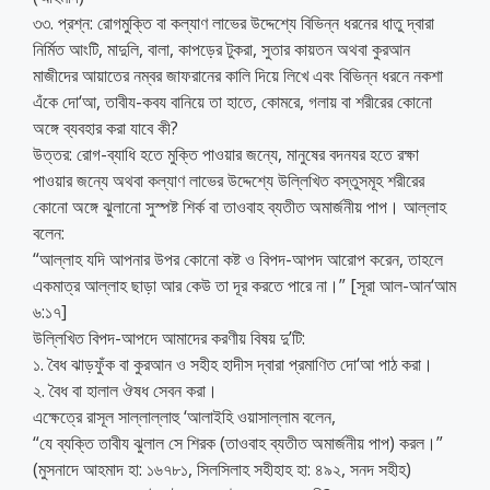
৩৩. প্রশ্ন: রোগমুক্তি বা কল্যাণ লাভের উদ্দেশ্যে বিভিন্ন ধরনের ধাতু দ্বারা
নির্মিত আংটি, মাদুলি, বালা, কাপড়ের টুকরা, সুতার কায়তন অথবা কুরআন
মাজীদের আয়াতের নম্বর জাফরানের কালি দিয়ে লিখে এবং বিভিন্ন ধরনে নকশা
এঁকে দো‘আ, তাবীয-কবয বানিয়ে তা হাতে, কোমরে, গলায় বা শরীরের কোনো
অঙ্গে ব্যবহার করা যাবে কী?
উত্তর: রোগ-ব্যাধি হতে মুক্তি পাওয়ার জন্যে, মানুষের বদনযর হতে রক্ষা
পাওয়ার জন্যে অথবা কল্যাণ লাভের উদ্দেশ্যে উল্লিখিত বস্তুসমূহ শরীরের
কোনো অঙ্গে ঝুলানো সুস্পষ্ট শির্ক বা তাওবাহ ব্যতীত অমার্জনীয় পাপ। আল্লাহ
বলেন:
“আল্লাহ যদি আপনার উপর কোনো কষ্ট ও বিপদ-আপদ আরোপ করেন, তাহলে
একমাত্র আল্লাহ ছাড়া আর কেউ তা দূর করতে পারে না।” [সূরা আল-আন‘আম
৬:১৭]
উল্লিখিত বিপদ-আপদে আমাদের করণীয় বিষয় দু’টি:
১. বৈধ ঝাড়ফুঁক বা কুরআন ও সহীহ হাদীস দ্বারা প্রমাণিত দো‘আ পাঠ করা।
২. বৈধ বা হালাল ঔষধ সেবন করা।
এক্ষেত্রে রাসূল সাল্লাল্লাহু ‘আলাইহি ওয়াসাল্লাম বলেন,
“যে ব্যক্তি তাবীয ঝুলাল সে শিরক (তাওবাহ ব্যতীত অমার্জনীয় পাপ) করল।”
(মুসনাদে আহমাদ হা: ১৬৭৮১, সিলসিলাহ সহীহাহ হা: ৪৯২, সনদ সহীহ)