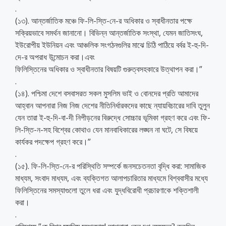
.
(১৩). আন্তর্জাতিক মঞ্চে ফি-লি-স্তি-নে-র অধিকার ও স্বাধীনতার পক্ষে
সক্রিয়ভাবে সমর্থন জানানো। বিভিন্ন আন্তর্জাতিক সংস্থা, যেমন জাতিসংঘ,
ইউরোপীয় ইউনিয়ন এবং আঞ্চলিক সংগঠনগুলির মাঝে চিঠি পাঠিয়ে বর্বর ই-হু-দি-
দে-র অপরাধ উন্মোচন করা।এবং
ফিলিস্তিনের অধিকার ও স্বাধীনতার বিষয়টি গুরুত্বসহকারে উত্থাপন করা।”
.
(১৪). পশ্চিমা দেশে বসবাসরত সকল মুসলিম ভাই ও বোনদের প্রতি আমাদের
আহ্বান আপনারা নিজ নিজ দেশের নীতিনির্ধারকদের কাছে ন্যায়বিচারের দাবি তুলুন
যেন তারা ই-হু-দি-বা-দী নিপীড়নের বিরুদ্ধে সোচ্চার ভূমিকা গ্রহণ করে এবং ফি-
লি-স্তি-ন-সহ বিশ্বের কোথাও যেন মানবাধিকারের লঙ্ঘন না ঘটে, সে বিষয়ে
কার্যকর পদক্ষেপ গ্রহণ করে।”
.
(১৫). ফি-লি-স্তি-নে-র পরিস্থিতি সম্পর্কে জনসচেতনতা বৃদ্ধি করা: সামাজিক
মাধ্যম, সংবাদ মাধ্যম, এবং ব্যক্তিগত আলাপচারিতার মাধ্যমে বিশ্ববাসীর মধ্যে
ফিলিস্তিনের সমস্যাগুলো তুলে ধরা এবং যুদ্ধবিরোধী প্রচারণাকে শক্তিশালী
করা।
.