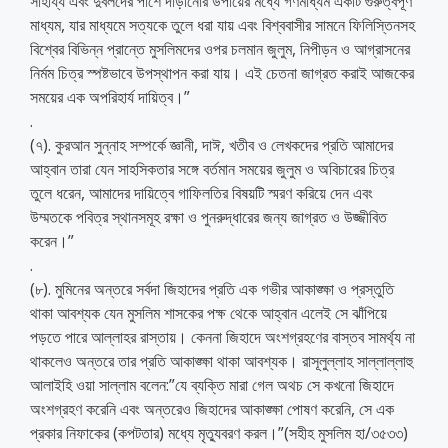
সাহায্য এবং দুর্বলদের পাশে দাঁড়ানোর উপায়ের মধ্যে গণমাধ্যম একটি গুরুত্বপূর্ণ
মাধ্যম, যার মাধ্যমে সত্যকে তুলে ধরা যায় এবং বিশ্ববাসীর সামনে ফিলিস্তিনসহ
বিশ্বের বিভিন্ন প্রান্তে মুসলিমদের ওপর চলমান জুলুম, নিপীড়ন ও আগ্রাসনের
নির্মম চিত্র স্পষ্টভাবে উপস্থাপন করা যায়। এই চেতনা জাগ্রত করাই আজকের
সময়ের এক অপরিহার্য দায়িত্ব।”
.
(৭). কুরআন সুন্নাহ সম্পর্কে জ্ঞানী, দাঈ, খতীব ও লেখকদের প্রতি আমাদের
আহ্বান তারা যেন সাহসিকতার সঙ্গে বর্তমান সময়ের জুলুম ও অবিচারের চিত্র
তুলে ধরেন, আমাদের দায়িত্বে গাফিলতির বিষয়টি স্মরণ করিয়ে দেন এবং
উম্মতকে পবিত্র স্থানসমূহ রক্ষা ও পুনরুদ্ধারের জন্য জাগ্রত ও উজ্জীবিত
করেন।”
.
(৮). মুমিনের অন্তরে সর্বদা জিহাদের প্রতি এক গভীর আকাঙ্ক্ষা ও প্রস্তুতি
থাকা আবশ্যক যেন মুসলিম শাসকের পক্ষ থেকে আহ্বান এলেই সে ঝাঁপিয়ে
পড়তে পারে আল্লাহর রাস্তায়। কেননা জিহাদে অংশগ্রহণের বাস্তব সামর্থ্য না
থাকলেও অন্তরে তার প্রতি আকাঙ্ক্ষা থাকা আবশ্যক। রাসূলুল্লাহ সাল্লাল্লাহু
আলাইহি ওয়া সাল্লাম বলেন:”যে ব্যক্তি মারা গেল অথচ সে কখনো জিহাদে
অংশগ্রহণ করেনি এবং অন্তরেও জিহাদের আকাঙ্ক্ষা পোষণ করেনি, সে এক
প্রকার নিফাকের (কপটতার) মধ্যে মৃত্যুবরণ করল।”(সহীহ মুসলিম হা/৩৫৩৩)