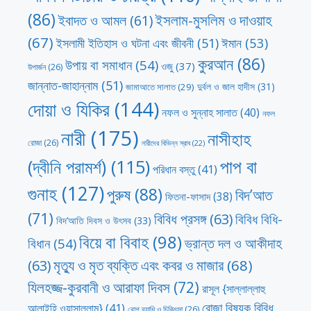
(86)
ইসলাম-মুসলিম ও দাওয়াহ
ইবাদত ও আমল
(61)
(67)
ঈমান
(53)
ইসলামী ইতিহাস ও ঘটনা এবং জীবনী
(51)
কুরআন
(86)
উপায় বা সমাধান
(54)
ওজু
(37)
উপার্জন
(26)
জান্নাত-জাহান্নাম
(51)
দুর্বল ও জাল হাদীস
(31)
জামাআতে সালাত
(29)
দোয়া ও যিকির
(144)
নফল ও সুন্নাহ সালাত
(40)
নফল
নারী
(175)
নাসীহাহ
রোজা
(26)
নারীদের বিভিন্ন স্রাব
(22)
পাপ বা
(দ্বীনি পরামর্শ)
(115)
পরিধান বস্তু
(41)
গুনাহ
(127)
পুরুষ
(88)
বিদ’আত
ফিতনা-ফাসাদ
(38)
(71)
বিবিধ প্রসঙ্গ
(63)
বিবিধ বিধি-
বিদ’আতি দিবস ও উৎসব
(33)
বিয়ে বা বিবাহ
(98)
ভ্রান্ত দল ও আকীদাহ
বিধান
(54)
মৃত্যু ও মৃত ব্যক্তি এবং কবর ও মাজার
(68)
(63)
যিলহজ্জ-কুরবানী ও আরাফা দিবস
(72)
রাসূল {সাল্লাল্লাহু
রোজা বিষয়ক বিবিধ
আলাইহি ওয়াসাল্লাম}
(41)
রোগ ব্যাধি ও চিকিৎসা
(26)