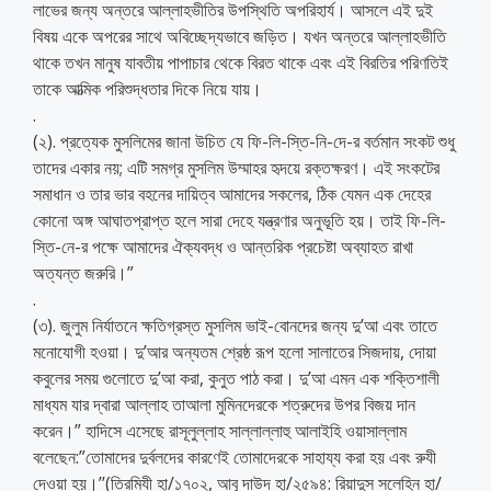
লাভের জন্য অন্তরে আল্লাহভীতির উপস্থিতি অপরিহার্য। আসলে এই দুই
বিষয় একে অপরের সাথে অবিচ্ছেদ্যভাবে জড়িত। যখন অন্তরে আল্লাহভীতি
থাকে তখন মানুষ যাবতীয় পাপাচার থেকে বিরত থাকে এবং এই বিরতির পরিণতিই
তাকে আত্মিক পরিশুদ্ধতার দিকে নিয়ে যায়।
.
(২). প্রত্যেক মুসলিমের জানা উচিত যে ফি-লি-স্তি-নি-দে-র বর্তমান সংকট শুধু
তাদের একার নয়; এটি সমগ্র মুসলিম উম্মাহর হৃদয়ে রক্তক্ষরণ। এই সংকটের
সমাধান ও তার ভার বহনের দায়িত্ব আমাদের সকলের, ঠিক যেমন এক দেহের
কোনো অঙ্গ আঘাতপ্রাপ্ত হলে সারা দেহে যন্ত্রণার অনুভূতি হয়। তাই ফি-লি-
স্তি-নে-র পক্ষে আমাদের ঐক্যবদ্ধ ও আন্তরিক প্রচেষ্টা অব্যাহত রাখা
অত্যন্ত জরুরি।”
.
(৩). জুলুম নির্যাতনে ক্ষতিগ্রস্ত মুসলিম ভাই-বোনদের জন্য দু’আ এবং তাতে
মনোযোগী হওয়া। দু’আর অন্যতম শ্রেষ্ঠ রূপ হলো সালাতের সিজদায়, দোয়া
কবুলের সময় গুলোতে দু’আ করা, কুনুত পাঠ করা। দু’আ এমন এক শক্তিশালী
মাধ্যম যার দ্বারা আল্লাহ তাআলা মুমিনদেরকে শত্রুদের উপর বিজয় দান
করেন।” হাদিসে এসেছে রাসূলুল্লাহ সাল্লাল্লাহু আলাইহি ওয়াসাল্লাম
বলেছেন:”তোমাদের দুর্বলদের কারণেই তোমাদেরকে সাহায্য করা হয় এবং রুযী
দেওয়া হয়।’’(তিরমিযী হা/১৭০২, আবূ দাউদ হা/২৫৯৪: রিয়াদুস সলেহিন হা/