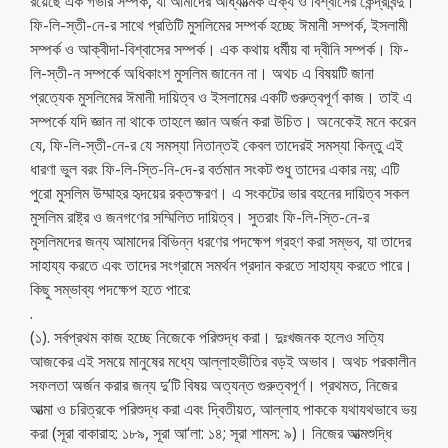
রয়েছে এক গভীর সম্পর্ক, যা আমাদের আধ্যাত্মিক ঐক্য ও বিশ্বাসের কেন্দ্রবিন্দু।
ফি-লি-স্তী-নে-র সাথে প্রতিটি মুসলিমের সম্পর্ক হচ্ছে ঈমানী সম্পর্ক, ইসলামী
সম্পর্ক ও আক্বীদা-বিশ্বাসের সম্পর্ক। এক কথায় ধর্মীয় বা দ্বীনি সম্পর্ক। ফি-
লি-স্তী-ন সম্পর্কে অধিকাংশ মুসলিম জানেন না। অথচ এ বিষয়টি জানা
প্রত্যেক মুসলিমের ঈমানী দায়িত্ব ও ইসলামের একটি গুরুত্বপূর্ণ কাজ। তাই এ
সম্পর্কে যদি জ্ঞান না থাকে তাহলে জ্ঞান অর্জন করা উচিত। অনেকেই মনে করেন
যে, ফি-লি-স্তী-নে-র যে সমস্যা নিতান্তই কেবল তাদেরই সমস্যা কিন্তু এই
ধারণা ভুল বরং ফি-লি-স্তি-নি-দে-র বর্তমান সংকট শুধু তাদের একার নয়; এটি
পুরো মুসলিম উম্মাহর হৃদয়ের রক্তক্ষরণ। এ সংকটের ভার বহনের দায়িত্ব সকল
মুসলিম রাষ্ট্র ও জনগণের সম্মিলিত দায়িত্ব। সুতরাং ফি-লি-স্তি-নে-র
মুসলিমদের জন্য আমাদের বিভিন্ন ধরণের পদক্ষেপ গ্রহণ করা সম্ভব, যা তাদের
সাহায্য করতে এবং তাদের সংগ্রামে সমর্থন প্রদান করতে সাহায্য করতে পারে।
কিছু সম্ভাব্য পদক্ষেপ হতে পারে:
.
(১). সর্বপ্রথম কাজ হচ্ছে নিজেকে পরিশুদ্ধ করা। দুঃখজনক হলেও সত্যি
আজকের এই সময়ে মানুষের মধ্যে আল্লাহভীতির বড়ই অভাব। অথচ পরকালীন
সফলতা অর্জন করার জন্য দু’টি বিষয় অত্যন্ত গুরুত্বপূর্ণ। প্রথমত, নিজের
আত্মা ও চরিত্রকে পরিশুদ্ধ করা এবং দ্বিতীয়ত, আল্লাহ পাককে যথাযথভাবে ভয়
করা (সূরা বাকারাহ: ১৮৯, সূরা আ‘লা: ১৪; সূরা শামস: ৯)। নিজের আত্মশুদ্ধি