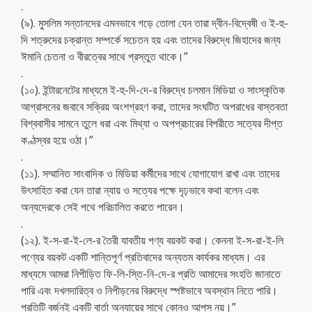
.
(৯). মুসলিম সন্তানদের এমনভাবে গড়ে তোলা যেন তারা দ্বীন-বিদ্বেষী ও ই-হু-
দি শত্রুদের চক্রান্ত সম্পর্কে সচেতন হয় এবং তাদের বিরুদ্ধে জিহাদের জন্য
ঈমানি চেতনা ও বীরত্বের সাথে প্রস্তুত থাকে।”
.
(১০). ইন্টারনেটের মাধ্যমে ই-হু-দি-দে-র বিরুদ্ধে চলমান মিডিয়া ও সাংস্কৃতিক
আগ্রাসনের জবাবে সক্রিয় অংশগ্রহণ করা, তাদের সংঘটিত অপরাধের বাস্তবতা
বিশ্ববাসীর সামনে তুলে ধরা এবং মিথ্যা ও অপপ্রচারের বিপরীতে সত্যের দীপ্ত
কণ্ঠস্বর হয়ে ওঠা।”
.
(১১). সম্মানিত সাংবাদিক ও মিডিয়া কর্মীদের সাথে যোগাযোগ রাখা এবং তাদের
উৎসাহিত করা যেন তারা ন্যায় ও সত্যের পক্ষে দৃঢ়ভাবে কথা বলেন এবং
অন্যদেরকে সেই পথে পরিচালিত করতে পারেন।
.
(১২). ই-স-রা-ই-লে-র তৈরী যাবতীয় পণ্য বয়কট করা। কেননা ই-স-রা-ই-লি
পণ্যের বয়কট একটি শান্তিপূর্ণ প্রতিবাদের অন্যতম কার্যকর মাধ্যম। এর
মাধ্যমে আমরা নিপীড়িত ফি-লি-স্তি-নি-দে-র প্রতি আমাদের সংহতি জানাতে
পারি এবং দখলদারিত্ব ও নিপীড়নের বিরুদ্ধে স্পষ্টভাবে অবস্থান নিতে পারি।
প্রতিটি বর্জনই একটি বার্তা অন্যায়ের সাথে কোনও আপস নয়।”