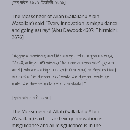
[আবূ দাউদ: ৪৬০৭; তিরমিজী: ২৬৭৬]
The Messenger of Allah (Sallallahu Alaihi
Wasallam) said: “Every innovation is misguidance
and going astray” [Abu Dawood: 4607; Thirmidhi:
2676]
“রাসূলুল্লাহ সাল্লাল্লাহু আলাইহি ওয়াসাল্লাম তাঁর এক খুতবায় বলেছেন,
“নিশ্চয়ই সর্বোত্তম বাণী আল্লাহ্‌র কিতাব এবং সর্বোত্তম আদর্শ মুহাম্মদের
আদর্শ। আর সবচেয়ে নিকৃষ্ট বিষয় হল (দ্বীনের মধ্যে) নব উদ্ভাবিত বিষয়।
আর নব উদ্ভাবিত প্রত্যেক বিষয় বিদআত এবং প্রত্যেক বিদআত হল
ভ্রষ্টতা এবং প্রত্যেক ভ্রষ্টতার পরিণাম জাহান্নাম।”
[সুনান আন-নাসায়ী: ১৫৭৮]
The Messenger of Allah (Sallallahu Alaihi
Wasallam) said: “… and every innovation is
misguidance and all misguidance is in the