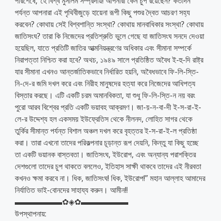
পরিশেষে,”হে বিশ্ব মুসলিম সম্প্রদায়! আপনারা কেন চুপ রয়েছেন? কতদিন
পর্যন্ত আপনারা এই পৃথিবীজুড়ে হায়েনা রূপী কিছু পশুর দ্বৈত আচরণ সহ্য
করবেন? কোথায় সেই বিশ্বশান্তি সংস্থা? কোথায় মানবাধিকার সংস্থা? কোথায়
জাতিসংঘ? তারা কি নিজেদের প্রতিশ্রুতি ভুলে গেছে যা জাতিসংঘ সনদে দেওয়া
হয়েছিল, যাতে প্রতিটি জাতির আত্মনিয়ন্ত্রণের অধিকার এবং সীমানা সম্পর্কে
নিরাপত্তা নিশ্চিত করা হবে? অথচ, ১৯৪৯ সালে প্রতিষ্ঠিত অবৈধ ই-হু-দি রাষ্ট্র
যার সীমানা এখনও আন্তর্জাতিকভাবে নির্ধারিত হয়নি, অবৈধভাবে ফি-লি-স্তি-
নি-দে-র জমি দখল করে এবং নিরীহ মানুষদের হত্যা করে নিজেদের আধিপত্য
বিস্তার করছে। এটি একটি চরম অমানবিকতা, যা শুধু ফি-লি-স্তি-ন নয় বরং
পুরো আরব বিশ্বের প্রতি একটি ভয়াবহ আক্রমণ। জা-য়-ন-বা-দী ই-স-রা-ই-
লে-র উদ্দেশ্য হল একসময় ইউফ্রেতিস থেকে নীলনদ, লোহিত সাগর থেকে
তুর্কির সীমান্ত পর্যন্ত বিশাল অঞ্চল দখল করে বৃহত্তর ই-স-রা-ই-ল প্রতিষ্ঠা
করা। তারা এখনো তাদের পরিকল্পনার চূড়ান্ত রূপ দেয়নি, কিন্তু যা কিছু হচ্ছে
তা একটি ভয়ানক বাস্তবতা। জাতিসংঘ, ইউরোপ, এবং অন্যান্য পরাশক্তির
দেশগুলো তাদের চুপ থাকতে বললেও, ইতিহাস সাক্ষী থাকবে তাদের এই নীরবতা
কখনও ক্ষমা করবে না। ধিক, জাতিসংঘ! ধিক, ইউরোপ!” মহান আল্লাহ আমাদের
নির্যাতিত ভাই-বোনদের সাহায্য করুন। আমীন!!
▬▬▬▬▬▬✿◈✿▬▬▬▬▬▬
উপস্থাপনায়: