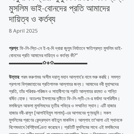
মুসলিম ভাই-বোনদের প্রতি আমাদের
দায়িত্ব ও কর্তব্য
8 April 2025
প্রশ্ন
: ফি-লি-স্তি-নে ই-হু-দি দ্বারা জুলুম নির্যাতনে ক্ষতিগ্রস্ত মুসলিম ভাই-
বোনদের প্রতি আমাদের দায়িত্ব ও কর্তব্য কী?”
▬▬▬▬▬▬▬✿◈✿▬▬▬▬▬▬▬
উত্তর
: পরম করুণাময় অসীম দয়ালু মহান আল্লাহ’র নামে শুরু করছি। সমস্ত
প্রশংসা বিশ্বজাহানের প্রতিপালক আল্লাহর জন্য। আমাদের নবী মুহাম্মদের
প্রতি, তাঁর পরিবার-পরিজন ও সাহাবীগণের প্রতি আল্লাহর রহমত ও শান্তি
বর্ষিত হোক। অতঃপর ইসলামের দৃষ্টিতে ফি-লি-স্তী-নে-র মর্যাদা অপরিসীম।
মসজিদুল আকসা মুসলিমদের তৃতীয় পবিত্র ও সম্মানিত স্থান। এটি হাজার
হাজার নবী-রাসূল [আলাইহিমুস সালাম]-এর আগমনের পুণ্যভূমি। সকল
মুসলিমের প্রাণের কেন্দ্রস্থল বাইতুল মাকদিস। আল্লাহ তা‘আলা এই স্থানকে
বিশেষভাবে বৈশিষ্ট্যমণ্ডিত করেছেন। প্রতিটি মুসলিমের সাথে এই মসজিদের