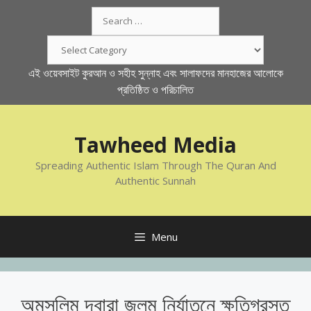
Skip
Search
to
for:
content
Categories
এই ওয়েবসাইট কুরআন ও সহীহ সুন্নাহ এবং সালাফদের মানহাজের আলোকে
প্রতিষ্ঠিত ও পরিচালিত
Tawheed Media
Spreading Authentic Islam Through The Quran And
Authentic Sunnah
Menu
অমুসলিম দ্বারা জুলুম নির্যাতনে ক্ষতিগ্রস্ত