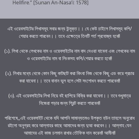
Hellfire.” [Sunan An-Nasa’i: 1578]
এই ওয়েবসাইটের লিখাসমূহ সবার জন্য উন্মুক্ত।। যে কেউ চাইলে লিখাসমূহ কপি/
শেয়ার করতে পারবেন।। তবে এক্ষেত্রে তিনটি শর্ত প্রযোজ্য হবে!!
(১). লিখা থেকে লেখকের নাম ও ওয়েবসাইটের নাম বাদ দেওয়া যাবেনা এবং লেখকের নাম
ও ওয়েবসাইটের নাম বা লিংকসহ কপি/শেয়ার করতে হবে!!
(২). লিখার মধ্যে থেকে কোন কিছু কাটছাট করা কিংবা নিজ থেকে কিছু এড করে প্রচার
করা যাবেনা।। তবে বানান ভুল হলে সেটা সংশোধন করতে পারবেন!!
(৩). এই ওয়েবসাইটের লিখা নিয়ে বই ছাপিয়ে বিক্রি করা যাবেনা।। তবে শুধুমাত্র
নিজেরা পড়ার জন্য প্রিন্ট করতে পারবেন!!
পরিশেষে,,এই ওয়েবসাইট থেকে যদি আপনি সামান্যতমও উপকৃত হউন তাহলে অনুরোধ
রইলো অনুগ্রহ করে আল্লাহর কাছে আমাদের জন্য দুআ করবেন।। আল্লাহ যেন
আমাদের এই কাজ চলমান রাখার তৌফিক দান করেন!! আমীন!!