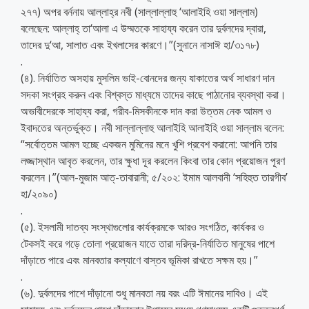
২৭৭) অপর বর্ননায় আল্লাহ্‌র নবী (সাল্লাল্লাহু ‘আলাইহি ওয়া সাল্লাম)
বলেছেন: আল্লাহ্ তা‘আলা এ উম্মতকে সাহায্য করেন তার দুর্বলদের দ্বারা,
তাদের দু‘আ, সালাত এবং ইখলাসের কারণে।”(সুনানে নাসাঈ হা/৩১৭৮)
.
(৪). নির্যাতিত অসহায় মুসলিম ভাই-বোনদের জন্য যাকাতের অর্থ সাধারণ দান
সদকা সংগ্রহ করুন এবং বিশ্বস্ত মাধ্যমে তাদের কাছে পাঠানোর ব্যবস্থা করা।
অভাবীদেরকে সাহায্য করা, গরীব-মিসকীনকে দান করা উত্তম নেক আমল ও
ইবাদতের অন্তর্ভুক্ত। নবী সাল্লাল্লাহু আলাইহি আলাইহি ওয়া সাল্লাম বলেন:
“সর্বোত্তম আমল হচ্ছে একজন মুমিনের মনে খুশি প্রবেশ করানো: আপনি তার
লজ্জাস্থান আবৃত করলেন, তার ক্ষুধা দূর করলেন কিংবা তার কোন প্রয়োজন পূরণ
করলেন।”(আল-মুজাম আত্‌-তাবারানী; ৫/২০২: ইমাম আলবানী ‘সহিহুত তারগীব’
হা/২০৯০)
.
(৫). ইসলামী দাতব্য সংস্থাগুলোর কার্যক্রমকে আরও সংগঠিত, কার্যকর ও
টেকসই করে গড়ে তোলা প্রয়োজন যাতে তারা দরিদ্র-নির্যাতিত মানুষের পাশে
দাঁড়াতে পারে এবং মানবতার কল্যাণে বাস্তব ভূমিকা রাখতে সক্ষম হয়।”
.
(৬). দুর্বলদের পাশে দাঁড়ানো শুধু মানবতা নয় বরং এটি ঈমানের দাবিও। এই