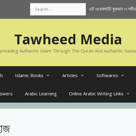
Search
এই ওয়েবসাইট কুরআন ও সহীহ স
for:
Tawheed Media
preading Authentic Islam Through The Quran And Authentic Sunn
th
Islamic Books
Articles
Softwares
nswers
Arabic Learning
Online Arabic Writing Links
হাজ