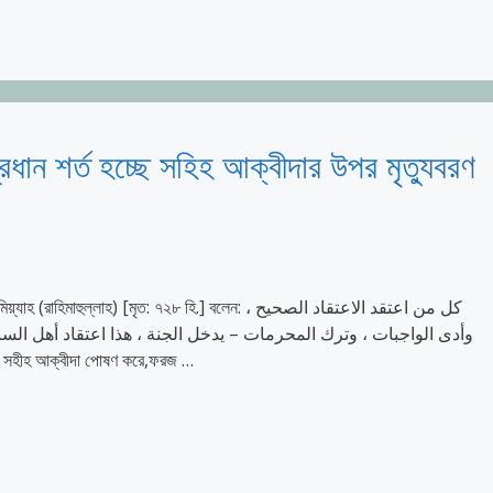
রধান শর্ত হচ্ছে সহিহ আক্বীদার উপর মৃত্যুবরণ
ল্লাহ) [মৃত: ৭২৮ হি.] বলেন: كل من اعتقد الاعتقاد الصحيح ،
وأدى الواجبات ، وترك المحرمات – يدخل الجنة ، هذا اعتقاد أهل الس ،
ি (নারী-পুরুষ) সহীহ আক্বীদা পোষণ করে,ফরজ …