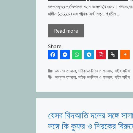
জগৎসমূহের প্রতিপালক মহান আল্লাহ’র জন্য। শতসহস্র দয়া ও
হাদীস (حَدِيْث) এর শাব্দিক অর্থ: নতুন, প্রাচীন …
Read more
Share:
Categories
আল্লাহ তাআলা
,
সঠিক আকীদাহ ও মানহাজ
,
সহীহ হাদীস
Tags
আল্লাহ তাআলা
,
সঠিক আকীদাহ ও মানহাজ
,
সহীহ হাদীস
যেসব বিদআতি দলের সঙ্গে সাল
সঙ্গে কি কুফর ও শিরকের বিরুদ্