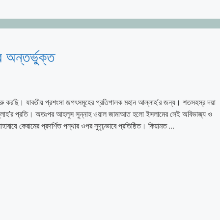
অন্তর্ভুক্ত
শুরু করছি। যাবতীয় প্রশংসা জগৎসমূহের প্রতিপালক মহান আল্লাহ’র জন্য। শতসহস্র দয়া
 রাসূলুল্লাহ’র প্রতি। অতঃপর আহলুস সুন্নাহ ওয়াল জামাআত হলো ইসলামের সেই অবিভাজ্য ও
 রাসূলুল্লাহ (ﷺ)-এর সুন্নাহ ও সাহাবায়ে কেরামের প্রদর্শিত পন্থার ওপর সুদৃঢ়ভাবে প্রতিষ্ঠিত। কিয়ামত …