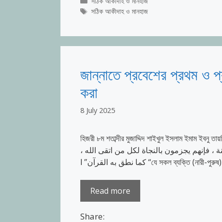
Categories
সঠিক আকীদাহ ও মানহাজ
Tags
সঠিক আকীদাহ ও মানহাজ
জান্নাতে প্রবেশের প্রথম ও প্
করা
8 July 2025
হিজরী ৮ম শতাব্দীর মুজাদ্দিদ শাইখুল ইসলাম ইমাম ইবনু তায়মিয়্যাহ (রাহিমাহু
نة ، فإنهم يجزمون بالنجاة لكل من اتقى الله
كما نطق به القرآن” ا “যে সকল ব্যক্ত
Read more
Share: