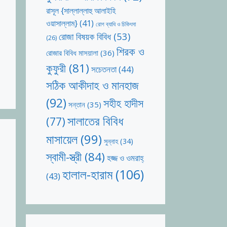
রাসূল {সাল্লাল্লাহু আলাইহি
ওয়াসাল্লাম}
(41)
রোগ ব্যাধি ও চিকিৎসা
রোজা বিষয়ক বিবিধ
(53)
(26)
শিরক ও
রোজার বিবিধ মাসয়ালা
(36)
কুফুরী
(81)
সচেতনতা
(44)
সঠিক আকীদাহ ও মানহাজ
(92)
সহীহ হাদীস
সন্তান
(35)
সালাতের বিবিধ
(77)
মাসায়েল
(99)
সুন্নাহ
(34)
স্বামী-স্ত্রী
(84)
হজ্জ ও ওমরাহ্‌
হালাল-হারাম
(106)
(43)