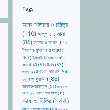
Tags
আদব-শিষ্টাচার ও চরিত্র
(110)
আল্লাহ তাআলা
(86)
ইবাদত ও আমল
(61)
ইসলাম-মুসলিম ও দাওয়াহ
(67)
ইসলামী ইতিহাস ও ঘটনা
ঈমান
(53)
এবং জীবনী
(51)
উপায় বা সমাধান
(54)
উপার্জন
(26)
কুরআন
(86)
ওজু
(37)
জান্নাত-জাহান্নাম
(51)
জামাআতে
দুর্বল ও জাল হাদীস
(31)
সালাত
(29)
দোয়া ও যিকির
(144)
নফল ও সুন্নাহ সালাত
(40)
নফল রোজা