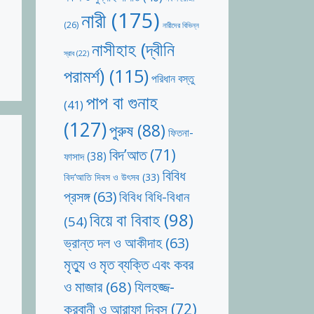
নারী
(175)
(26)
নারীদের বিভিন্ন
নাসীহাহ (দ্বীনি
স্রাব
(22)
পরামর্শ)
(115)
পরিধান বস্তু
পাপ বা গুনাহ
(41)
(127)
পুরুষ
(88)
ফিতনা-
বিদ’আত
(71)
ফাসাদ
(38)
বিবিধ
বিদ’আতি দিবস ও উৎসব
(33)
প্রসঙ্গ
(63)
বিবিধ বিধি-বিধান
বিয়ে বা বিবাহ
(98)
(54)
ভ্রান্ত দল ও আকীদাহ
(63)
মৃত্যু ও মৃত ব্যক্তি এবং কবর
যিলহজ্জ-
ও মাজার
(68)
কুরবানী ও আরাফা দিবস
(72)