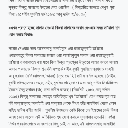
দেন। তিনি সালাম দিলে ফেরেশতারাও সালামের উত্তর দেন। সালাম দেওয়া
সুন্নত কিন্তু সালামের উত্তর দেয়া ওয়াজিব।( বিস্তারিত জানতে দেখুন; সূরা
নিসা:৮৬; সহীহ মুসলিম হা/২১৬২; আবূ দাঊদ হা/৫০৩০)
.
▪️
এখন প্রশ্ন হচ্ছে সালাম দেওয়া কিংবা সালামের জবাব দেওয়ার সময় তা’য়ালা শব্দ
যোগ করার বিধান:
.
সালাম দেওয়ার সময় আসসালামু আলাইকুম ওয়া রহমাতুল্লাহি তা’য়ালা
ওবারাকাতুহু কিংবা সালামের জবাবে ওয়া আলাইকুমুস সালাম ওয়া রহমাতুল্লাহি
তা’য়ালা ওবারাকাতুহু বলা যাবে কিনা উক্ত প্রশ্নের উত্তরে আমরা বলবো সালাম
আদান প্রদানের বিশুদ্ধ শব্দাবলি সম্পর্কে সহীহ বুখারী মুসলিমে প্রখ্যাত সাহাবী
আবূ হুরায়রা (রাদ্বিয়াল্লাহু ‘আনহু) [মৃত: ৫৯ হি.] হাদীস বর্নিত হয়েছে।(সহীহ
বুখারী হা/৩২১৭ও ৩৩২৬; সহীহ মুসলিম হা/২৮৪১) এবং আবু দাউদ তিরমিজিতে
ইমরান ইবনু হুসায়ন (রাঃ) হতে হাদীস রয়েছে।(তিরমিযী ২৬৮৯,আবূ দাঊদ
৫১৯৫) কিন্তু সালামের ক্ষেত্রে অতিরিক্ত শব্দ “তা’য়ালা” যোগ করার ব্যাপারে
নবী সাল্লাল্লাহু আলাইহি ওয়া সাল্লাম থেকে কিংবা তাঁর সাহাবীবর্গ থেকে কোন
সহিহ হাদিস বর্ণিত হয়নি। মুসলিম ইমামদের কেউ কিংবা চার ইমামের কেউ কিংবা
অন্য কোন আলেম এই অতিরিক্ত শব্দ যোগ করাকে মুস্তাহাব বলেননি। বর্ণনা
নির্ভর গ্রন্থগুলোতে এ ব্যাপারে কিছু নেই; না আছে নবী সাল্লাল্লাহু আলাইহি