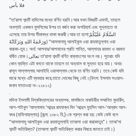
فلا بأس
“তা’য়ালা শব্দটি হাদিসের মধ্যে বর্ণিত হয়নি।আর যখন বিষয়টি এমনই, তাহলে
অবশ্যই একজন মুসলিমের উপর তা বর্জন করা অপরিহার্য এবং সুন্নাহতে যা
এসেছে তার উপর সীমাবদ্ধ থাকা জরুরী।আর তা হলো:السَّلَامُ عَلَيْكُمْ
وَرَحْمَةُ اللهِ وَبَرَكَاتُهُ) “আসসালামু আলাইকুম ওয়া রাহমাতুল্লাহ ওয়া
বারাকা-তুহ। অর্থ: আপনার/আপনাদের প্রতি শান্তি, আল্লাহর রহমত ও বরকত
বর্ষিত হোক।تعالى তা’য়ালা শব্দটি বর্ণিত বাক্যাংশের অংশ নয়। সুতরাং যদি
কোন ব্যক্তি এটা বলতে থাকে তাহলে তা অভ্যাস বা সুন্নত হয়ে যায়। অথচ
রাসূল সাল্লাল্লাহু আলাইহি ওয়াসাল্লাম থেকে তা বর্ণিত হয়নি। তবে কেউ যদি
মাঝে মধ্যে এটি ব্যবহার করে,তাতে দোষের কিছু নেই।(উৎস: ইসলাম সওয়াল-
জবাব ফাতাওয়া নং-২২৮১২)
.
মদিনা ইসলামী বিশ্ববিদ্যালয়ের অধ্যাপক, মাসজিদে নাবাউয়ীর সম্মানিত মুদার্রিস,
আশ-শাইখুল ‘আল্লামাহ ‘আব্দুর রাযযাক্ব বিন ‘আব্দুল মুহসিন আল-‘আব্বাদ আল-
বদর (হাফিযাহুল্লাহ) [জন্ম: ১৩৮২ হি.]-কে প্রশ্ন করা হয়: কেউ কেউ বলে
“আসসালামু আলাইকুম ওয়া রহমাতুল্লাহি তাআলা ওয়া বারাকাতুহ”। তাআ’লা
শব্দটি অতিরিক্ত? (তাআলা শব্দটি অতিরিক্ত করার বিষয়ে জানতে চাই।)