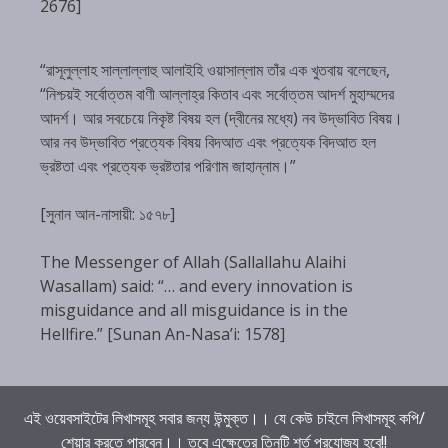
2676]
“রাসূলুল্লাহ সাল্লাল্লাহু আলাইহি ওয়াসাল্লাম তাঁর এক খুতবায় বলেছেন,
“নিশ্চয়ই সর্বোত্তম বাণী আল্লাহ্‌র কিতাব এবং সর্বোত্তম আদর্শ মুহাম্মদের
আদর্শ। আর সবচেয়ে নিকৃষ্ট বিষয় হল (দ্বীনের মধ্যে) নব উদ্ভাবিত বিষয়।
আর নব উদ্ভাবিত প্রত্যেক বিষয় বিদআত এবং প্রত্যেক বিদআত হল
ভ্রষ্টতা এবং প্রত্যেক ভ্রষ্টতার পরিণাম জাহান্নাম।”
[সুনান আন-নাসায়ী: ১৫৭৮]
The Messenger of Allah (Sallallahu Alaihi
Wasallam) said: “… and every innovation is
misguidance and all misguidance is in the
Hellfire.” [Sunan An-Nasa’i: 1578]
এই ওয়েবসাইটের লিখাসমূহ সবার জন্য উন্মুক্ত।। যে কেউ চাইলে লিখাসমূহ কপি/
শেয়ার করতে পারবেন।। তবে এক্ষেত্রে তিনটি শর্ত প্রযোজ্য হবে!!