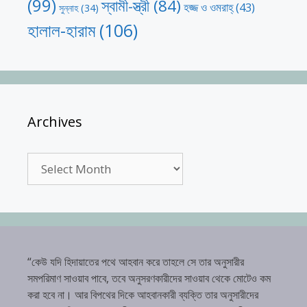
(99)
স্বামী-স্ত্রী
(84)
হজ্জ ও ওমরাহ্‌
(43)
সুন্নাহ
(34)
হালাল-হারাম
(106)
Archives
Archives
“কেউ যদি হিদায়াতের পথে আহবান করে তাহলে সে তার অনুসারীর
সমপরিমাণ সাওয়াব পাবে, তবে অনুসরণকারীদের সাওয়াব থেকে মোটেও কম
করা হবে না। আর বিপথের দিকে আহবানকারী ব্যক্তি তার অনুসারীদের