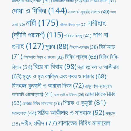
জান্নাত-জাহান্নাম
(51)
দুর্বল ও জাল হাদীস
(31)
জামাআতে সালাত
(29)
দোয়া ও যিকির
(144)
নফল ও সুন্নাহ সালাত
(40)
নফল
নারী
(175)
নাসীহাহ
রোজা
(26)
নারীদের বিভিন্ন স্রাব
(22)
পাপ বা
(দ্বীনি পরামর্শ)
(115)
পরিধান বস্তু
(41)
গুনাহ
(127)
পুরুষ
(88)
বিদ’আত
ফিতনা-ফাসাদ
(38)
(71)
বিবিধ প্রসঙ্গ
(63)
বিবিধ বিধি-
বিদ’আতি দিবস ও উৎসব
(33)
বিয়ে বা বিবাহ
(98)
ভ্রান্ত দল ও আকীদাহ
বিধান
(54)
মৃত্যু ও মৃত ব্যক্তি এবং কবর ও মাজার
(68)
(63)
যিলহজ্জ-কুরবানী ও আরাফা দিবস
(72)
রাসূল {সাল্লাল্লাহু
রোজা বিষয়ক বিবিধ
আলাইহি ওয়াসাল্লাম}
(41)
রোগ ব্যাধি ও চিকিৎসা
(26)
শিরক ও কুফুরী
(81)
(53)
রোজার বিবিধ মাসয়ালা
(36)
সঠিক আকীদাহ ও মানহাজ
(92)
সচেতনতা
(44)
সন্তান
সালাতের বিবিধ মাসায়েল
সহীহ হাদীস
(77)
(35)