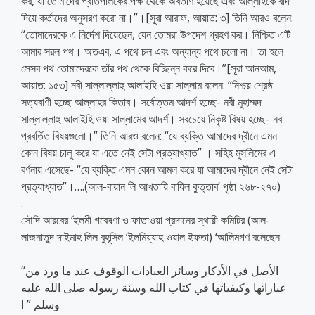
কর, যা তোমাদের প্রতিপালকের পক্ষ থেকে অবতীর্ণ হয়েছে এবং আল্লাহকে বাদ
দিয়ে কর্তাদের অনুসরণ করো না।”।[সূরা আরাফ, আয়াত: ৩] তিনি আরও বলেন:
“তোমাদেরকে এ নির্দেশ দিয়েছেন, যেন তোমরা উপদেশ গ্রহণ কর। নিশ্চিত এটি
আমার সরল পথ। অতএব, এ পথে চল এবং অন্যান্য পথে চলো না। তা হলে
সেসব পথ তোমাদেরকে তাঁর পথ থেকে বিচ্ছিন্ন করে দিবে।”[সূরা আনআম,
আয়াত: ১৫৩] নবী সাল্লাল্লাহু আলাইহি ওয়া সাল্লাম বলেন: “নিশ্চয় শ্রেষ্ঠ
সত্যবাণী হচ্ছে আল্লাহর কিতাব। সর্বোত্তম আদর্শ হচ্ছে- নবী মুহাম্মদ
সাল্লাল্লাহু আলাইহি ওয়া সাল্লামের আদর্শ। সবচেয়ে নিকৃষ্ট বিষয় হচ্ছে- নব
প্রবর্তিত বিষয়গুলো।” তিনি আরও বলেন: “যে ব্যক্তি আমাদের দ্বীনে এমন
কোন বিষয় চালু করে যা এতে নেই সেটা প্রত্যাখ্যাত” । সহিহ মুসলিমের এ
বর্ণনায় এসেছে- “যে ব্যক্তি এমন কোন আমল করে যা আমাদের দ্বীনে নেই সেটা
প্রত্যাখ্যাত”।….(আল-বায়ান লি আখতায়ি বাযিল কুত্তাব’ পৃষ্ঠা ২৬৮-২৭০)
.
সৌদি আরবের ‘ইলমী গবেষণা ও ফাতাওয়া প্রদানের স্থায়ী কমিটির (আল-
লাজনাতুদ দাইমাহ লিল বুহূসিল ‘ইলমিয়্যাহ ওয়াল ইফতা) ‘আলিমগণ বলেছেন
“الأصل في الأذكار وسائر العبادات الوقوف عند ما ورد من
عباراتها وكيفياتها في كتاب الله وسنة رسوله صلى الله عليه
وسلم ” ا