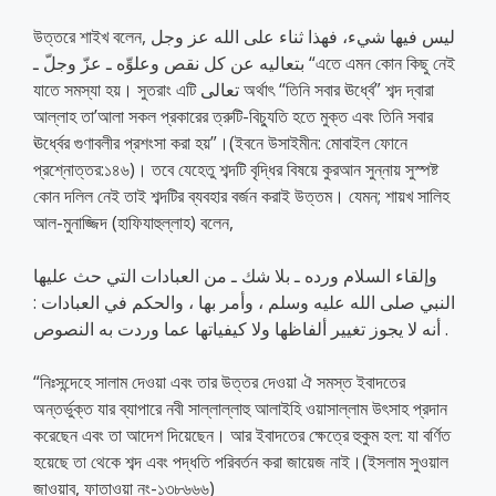
উত্তরে শাইখ বলেন, ليس فيها شيء، فهذا ثناء على الله عز وجل
بتعاليه عن كل نقص وعلوِّه ـ عزّ وجلّ ـ “এতে এমন কোন কিছু নেই
যাতে সমস্যা হয়। সুতরাং এটি تعالى অর্থাৎ “তিনি সবার ঊর্ধ্বে” শব্দ দ্বারা
আল্লাহ তা’আলা সকল প্রকারের ত্রুটি-বিচ্যুতি হতে মুক্ত এবং তিনি সবার
ঊর্ধ্বের গুণাবলীর প্রশংসা করা হয়”।(ইবনে উসাইমীন: মোবাইল ফোনে
প্রশ্নোত্তর:১৪৬)। তবে যেহেতু শব্দটি বৃদ্ধির বিষয়ে কুরআন সুন্নায় সুস্পষ্ট
কোন দলিল নেই তাই শব্দটির ব্যবহার বর্জন করাই উত্তম। যেমন; শায়খ সালিহ
আল-মুনাজ্জিদ (হাফিযাহুল্লাহ) বলেন,
وإلقاء السلام ورده ـ بلا شك ـ من العبادات التي حث عليها
النبي صلى الله عليه وسلم ، وأمر بها ، والحكم في العبادات :
أنه لا يجوز تغيير ألفاظها ولا كيفياتها عما وردت به النصوص .
“নিঃসন্দেহে সালাম দেওয়া এবং তার উত্তর দেওয়া ঐ সমস্ত ইবাদতের
অন্তর্ভুক্ত যার ব্যাপারে নবী সাল্লাল্লাহু আলাইহি ওয়াসাল্লাম উৎসাহ প্রদান
করেছেন এবং তা আদেশ দিয়েছেন। আর ইবাদতের ক্ষেত্রে হুকুম হল: যা বর্ণিত
হয়েছে তা থেকে শব্দ এবং পদ্ধতি পরিবর্তন করা জায়েজ নাই।(ইসলাম সুওয়াল
জাওয়াব, ফাতাওয়া নং-১৩৮৬৬৬)