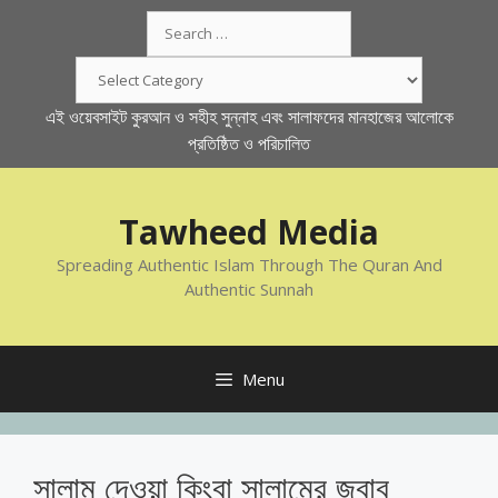
Skip
Search
to
for:
content
Categories
এই ওয়েবসাইট কুরআন ও সহীহ সুন্নাহ এবং সালাফদের মানহাজের আলোকে
প্রতিষ্ঠিত ও পরিচালিত
Tawheed Media
Spreading Authentic Islam Through The Quran And
Authentic Sunnah
Menu
সালাম দেওয়া কিংবা সালামের জবাব