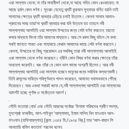
ওয়া সাল্লাম থেকে; না তাঁর সাহাবীবর্গ থেকে,না আছে সহিহ কোন রেওয়ায়েত; না
আছে দুর্বল কোন বর্ণনা। সুতরাং যেহেতু শব্দটি কুরআন সুন্নাহয় বর্নিত হয়নি তাই
সালামের ক্ষেত্রে শব্দটি ব্যবহার এড়িয়ে চলাই উত্তম। কেননা সালাম আদান-
প্রদানের সময় তায়া’লা শব্দটি ব্যবহার করা যদি উত্তম হত তাহলে নবী
সাল্লাল্লাহু আলাইহি ওয়া সাল্লাম উম্মতের জন্য সেটা বর্ণনা করতেন; হয়তো
কথার মাধ্যমে কিংবা তাঁর আমলের মাধ্যমে। আর সে রকম কিছু ঘটলে সে কথা
সবাই জানতে পারত এবং সাহাবায়ে কেরাম আমাদের কাছে সেটা বর্ণনা করতেন।
কেননা, উম্মতের যা কিছু প্রয়োজন এর সবকিছু তারা নবী সাল্লাল্লাহু আলাইহি
ওয়া সাল্লাম থেকে বর্ণনা করেছেন। দ্বীনি কোন বিষয় বর্ণনা করার ক্ষেত্রে তাঁরা
অবহেলা করেননি। বরং তাঁরা যে কোন ভাল কাজে অগ্রণী ছিলেন। আর নবী
সাল্লাল্লাহু আলাইহি্ ওয়া সাল্লাম হচ্ছেন মানুষের জন্য সর্বাধিক কল্যাণকামী।
তিনি রাসূলের দায়িত্ব পরিপূর্ণভাবে পালন করেছেন, আমানত যথাযথভাবে পৌঁছে
দিয়েছেন। আর একথা সবারই জানা যে,নবী সাল্লাল্লাহু আলাইহি ওয়া সাল্লামের
আদর্শই হচ্ছে পূর্ণাঙ্গ ও সর্বোত্তম আদর্শ।
.
সৌদি ফতোয়া বোর্ড এবং সৌদি আরবের সর্বোচ্চ ‘উলামা পরিষদের প্রবীণ সদস্য,
যুগশ্রেষ্ঠ ফাক্বীহ, আশ-শাইখুল ‘আল্লামাহ, ইমাম সালিহ বিন ফাওযান আল-
ফাওযান (হাফিযাহুল্লাহ) [জন্ম: ১৩৫৪ হি./১৯৩৫ খ্রি.] তার ‘আল-বায়ান লি
আখতায়ি বাযিল কুত্তাব’ গ্রন্থে বলেন: