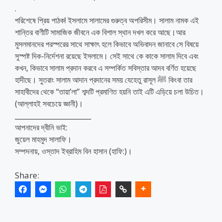
.
পরিশেষে প্রিয় পাঠক! ইসলামে সালামের গুরুত্ব অপরিসীম। সালাম নামক এই
শান্তির বাণীটি সামাজিক জীবনে এক বিশাল স্থান দখল করে আছে।আর
মুসলমানদের পরস্পরের সাথে সাক্ষাৎ হলে কিভাবে অভিবাদন জানাবে সে বিষয়ে
সুস্পষ্ট দিক-নির্দেশনা রয়েছে ইসলামে। সেই সাথে কে কাকে সালাম দিবে এবং
কখন, কিভাবে সালাম প্রদান করবে এ সম্পর্কিত সবিস্তার আদব বর্ণিত হয়েছে
হাদীছে। সুতরাং সালাম আদান প্রদানের সময় যেহেতু রাসূল ﷺ কিংবা তার
সাহাবীদের থেকে “তায়া’লা” শব্দটি প্রমাণিত হয়নি তাই এটি এড়িয়ে চলা উচিত।
(আল্লাহই সবচেয়ে জ্ঞানী)।
______________________
আপনাদের দ্বীনি ভাই:
জুয়েল মাহমুদ সালাফি।
সম্পদনায়, ওস্তাদ ইব্রাহিম বিন হাসান (হাফি:)।
Share: