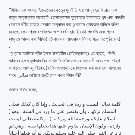
“যিকির এবং সমস্ত ইবাদাতের ক্ষেত্রে মূলনীতি হল: আল্লাহর কিতাবে এবং
রাসূল সাল্লাল্লাহু আলাইহি ওয়াসাল্লামের সুন্নাহতে ইবাদাতের শব্দ এবং পদ্ধতি
যেভাবে বর্ণিত হয়েছে সেভাবে অনুধাবন করা (যেভাবে কোরআন হাদিসে বর্ণিত
হয়েছে, কোন প্রকার পরিবর্তন ও পরিবর্ধন ছাড়াই সেই পদ্ধতি এবং শব্দের
মাধ্যমে আমল করা উচিত)।(ফাতাওয়া লাজনাহ দায়িমাহ; খণ্ড: ৬; পৃষ্ঠা: ৮৭)
.
প্রখ্যাত ‘আলিমে দ্বীন ইবনে উসাইমীন (রাহিমাহুল্লাহ)-এর ছাত্র, সৌদি
আরবের ইমাম মুহাম্মাদ বিন সা‘ঊদ বিশ্ববিদ্যালয়ের সহযোগী অধ্যাপক, শাইখ
ড.খালেদ আল-মুশাইকিহ (হাফিযাহুল্লাহ্‌)-কে জিজ্ঞেস করা হয়েছিল: সালামের
সাথে تعالى তা’য়ালা শব্দটি যোগ করার বিধান কী?
জবাবে শাইখ বলেন,
كلمة تعالى ليست واردة في الحديث ، وإذا كان كذلك فعلى
المسلم تركها ، وأن يقتصر على ما ورد في السنة ، وهو (
السلام عليكم ورحمة الله وبركاته ) ، وكلمة تعالى ليست
واردة ، وكون الإنسان يداوم عليها هذا يجعلها سنة ، وهي لم
ترد عن النبي صلى الله عليه وسلم .ولكن لو أنه فعلها أحياناً