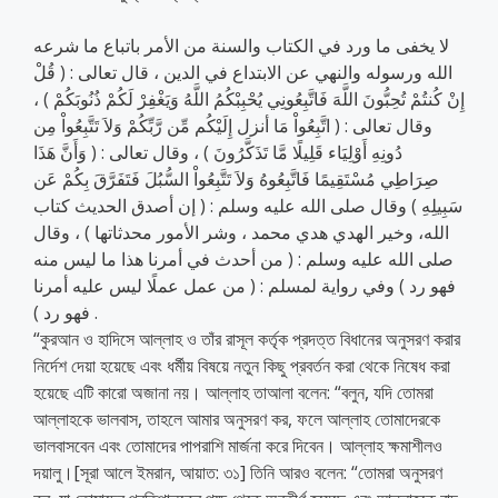
لا يخفى ما ورد في الكتاب والسنة من الأمر باتباع ما شرعه
الله ورسوله والنهي عن الابتداع في الدين ، قال تعالى : ( قُلْ
إِنْ كُنتُمْ تُحِبُّونَ اللَّهَ فَاتَّبِعُونِي يُحْبِبْكُمُ اللَّهُ وَيَغْفِرْ لَكُمْ ذُنُوبَكُمْ ) ،
وقال تعالى : ( اتَّبِعُواْ مَا أنزل إِلَيْكُم مِّن رَّبِّكُمْ وَلاَ تَتَّبِعُواْ مِن
دُونِهِ أَوْلِيَاء قَلِيلًا مَّا تَذَكَّرُونَ ) ، وقال تعالى : ( وَأَنَّ هَذَا
صِرَاطِي مُسْتَقِيمًا فَاتَّبِعُوهُ وَلاَ تَتَّبِعُواْ السُّبُلَ فَتَفَرَّقَ بِكُمْ عَن
سَبِيلِهِ ) وقال صلى الله عليه وسلم : ( إن أصدق الحديث كتاب
الله، وخير الهدي هدي محمد ، وشر الأمور محدثاتها ) ، وقال
صلى الله عليه وسلم : ( من أحدث في أمرنا هذا ما ليس منه
فهو رد ) وفي رواية لمسلم : ( من عمل عملًا ليس عليه أمرنا
فهو رد ) .
“কুরআন ও হাদিসে আল্লাহ ও তাঁর রাসূল কর্তৃক প্রদত্ত বিধানের অনুসরণ করার
নির্দেশ দেয়া হয়েছে এবং ধর্মীয় বিষয়ে নতুন কিছু প্রবর্তন করা থেকে নিষেধ করা
হয়েছে এটি কারো অজানা নয়। আল্লাহ তাআলা বলেন: “বলুন, যদি তোমরা
আল্লাহকে ভালবাস, তাহলে আমার অনুসরণ কর, ফলে আল্লাহ তোমাদেরকে
ভালবাসবেন এবং তোমাদের পাপরাশি মার্জনা করে দিবেন। আল্লাহ ক্ষমাশীলও
দয়ালু।[সূরা আলে ইমরান, আয়াত: ৩১] তিনি আরও বলেন: “তোমরা অনুসরণ