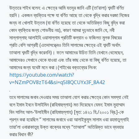
উত্তরে শাইখ বলেন: এ ক্ষেত্রে আমি যতদূর জানি এটি (তা’য়ালা) শব্দটি বর্ণিত
হয়নি। একজন ব্যক্তির পক্ষে যা বর্ণিত আছে তা থেকে বৃদ্ধি করার দরজা নিজের
জন্য না খোলাই উত্তম (যা বর্ণিত হয়েছে তা থেকে অতিরিক্ত কিছু বৃদ্ধি করা
কোন ব্যক্তির জন্য শোভনীয় নয়), কারণ আমরা দৃঢ়ভাবে জানি যে, নবী
সাল্লাল্লাহু আলাইহি ওয়াসাল্লাম প্রতিটি কল্যান ও ফজিলত মুলক বিষয়ের
প্রতি বেশি আগ্রহী (এতদাসত্ত্বেও তিনি সালামের ক্ষেত্রে এই শব্দটি অর্থাৎ
তাআলা শব্দটি বৃদ্ধি করেননি)। ফলে আমাদের উচিত তিনি যেখানে থেমেছেন,
আমাদেরও সেখানে থেকে যাওয়া এবং তাঁর কাছ থেকে যা কিছু বর্ণিত হয়েছে, তা
আমাদের জন্য যথেষ্ট মনে করা।(শাইখের বক্তব্যের লিংক:
https://youtube.com/watch?
v=NZmPOV8zT64&si=q5I8QCUYx3F_8A42
.
তবে সালামের জবাব দেওয়ার সময় তাআলা যোগ করার ক্ষেত্রে কোন সমস্যা নেই
বলে ইমাম ইবনে উসাইমিন (রাহিমাহুল্লাহ) মত দিয়েছেন যেমন: ইমাম মুহাম্মাদ
বিন সালিহ আল-‘উসাইমীন (রাহিমাহুল্লাহ) [মৃত: ১৪২১ হি./২০০১ খ্রি.]-কে
প্রশ্ন করা হয়েছিল ” সালামের জবাবে ওয়া আলাইকুমুস সালাম ওয়া রহমাতুল্লাহি
তায়া’লা ওবারাকাতুহু উক্ত বাক্যের মধ্যে “তাআলা” অতিরিক্ত ভাবে ব্যবহার
করার বিধান কী?