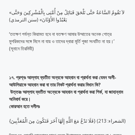
«لاَ تَقُومُ السَّاعَةُ حَتَّى تَلْحَقَ قَبَائِلُ مِنْ أُمَّتِى بِالْمُشْرِكِينَ وَحَتَّى
يَعْبُدُوا الأَوْثَانَ» (سنن الترمذي)
‘ততক্ষণ পর্যন্ত কিয়ামত হবে না যতক্ষণ আমার উম্মাতের অনেক গোত্র
মুশরিকদের সঙ্গে মিলে না যায় ও তাদের দ্বারা মূর্তি পূজা সংঘটিত না হয়।’
(সূনানে তিরমিযী)
১৭. প্রশ্নঃ আল্লাহ ব্যতীত অন্যকে আহবান বা প্রার্থনা করা যেমন অলী-
আউলিয়াকে আহবান করা বা তার নিকট প্রার্থনা করার বিধান কি?
উত্তরঃ আল্লাহ ব্যতীত অন্যেকে আহবান বা প্রার্থনা করা শির্ক, যা জাহান্নাম
অনিবার্য করে।
কোরআন হতে দলীলঃ
{فَلَا تَدْعُ مَعَ اللَّهِ إِلَهًا آَخَرَ فَتَكُونَ مِنَ الْمُعَذَّبِينَ} (الشعراء: 213)