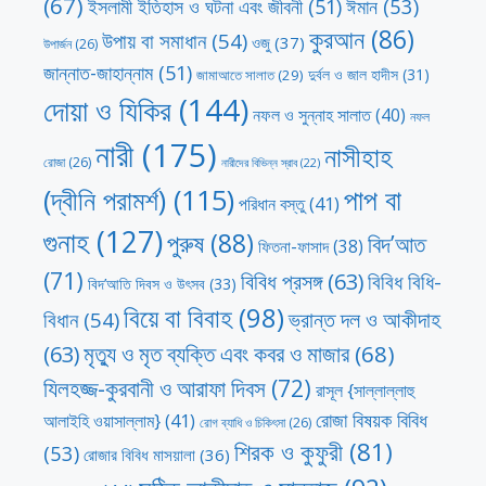
(67)
ঈমান
(53)
ইসলামী ইতিহাস ও ঘটনা এবং জীবনী
(51)
কুরআন
(86)
উপায় বা সমাধান
(54)
ওজু
(37)
উপার্জন
(26)
জান্নাত-জাহান্নাম
(51)
দুর্বল ও জাল হাদীস
(31)
জামাআতে সালাত
(29)
দোয়া ও যিকির
(144)
নফল ও সুন্নাহ সালাত
(40)
নফল
নারী
(175)
নাসীহাহ
রোজা
(26)
নারীদের বিভিন্ন স্রাব
(22)
পাপ বা
(দ্বীনি পরামর্শ)
(115)
পরিধান বস্তু
(41)
গুনাহ
(127)
পুরুষ
(88)
বিদ’আত
ফিতনা-ফাসাদ
(38)
(71)
বিবিধ প্রসঙ্গ
(63)
বিবিধ বিধি-
বিদ’আতি দিবস ও উৎসব
(33)
বিয়ে বা বিবাহ
(98)
ভ্রান্ত দল ও আকীদাহ
বিধান
(54)
মৃত্যু ও মৃত ব্যক্তি এবং কবর ও মাজার
(68)
(63)
যিলহজ্জ-কুরবানী ও আরাফা দিবস
(72)
রাসূল {সাল্লাল্লাহু
রোজা বিষয়ক বিবিধ
আলাইহি ওয়াসাল্লাম}
(41)
রোগ ব্যাধি ও চিকিৎসা
(26)
শিরক ও কুফুরী
(81)
(53)
রোজার বিবিধ মাসয়ালা
(36)