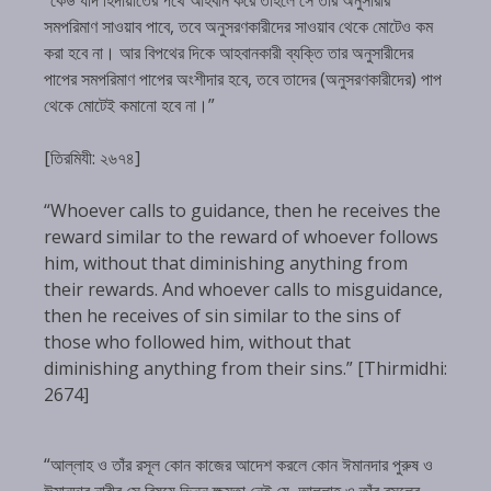
সমপরিমাণ সাওয়াব পাবে, তবে অনুসরণকারীদের সাওয়াব থেকে মোটেও কম
করা হবে না। আর বিপথের দিকে আহবানকারী ব্যক্তি তার অনুসারীদের
পাপের সমপরিমাণ পাপের অংশীদার হবে, তবে তাদের (অনুসরণকারীদের) পাপ
থেকে মোটেই কমানো হবে না।”
[তিরমিযী: ২৬৭৪]
“Whoever calls to guidance, then he receives the
reward similar to the reward of whoever follows
him, without that diminishing anything from
their rewards. And whoever calls to misguidance,
then he receives of sin similar to the sins of
those who followed him, without that
diminishing anything from their sins.” [Thirmidhi:
2674]
“আল্লাহ ও তাঁর রসূল কোন কাজের আদেশ করলে কোন ঈমানদার পুরুষ ও
ঈমানদার নারীর সে বিষয়ে ভিন্ন ক্ষমতা নেই যে, আল্লাহ ও তাঁর রসূলের