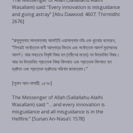
Wasallam) said: “Every innovation is misguidance
and going astray” [Abu Dawood: 4607; Thirmidhi:
2676]
“রাসূলুল্লাহ সাল্লাল্লাহু আলাইহি ওয়াসাল্লাম তাঁর এক খুতবায় বলেছেন,
“নিশ্চয়ই সর্বোত্তম বাণী আল্লাহ্‌র কিতাব এবং সর্বোত্তম আদর্শ মুহাম্মদের
আদর্শ। আর সবচেয়ে নিকৃষ্ট বিষয় হল (দ্বীনের মধ্যে) নব উদ্ভাবিত বিষয়।
আর নব উদ্ভাবিত প্রত্যেক বিষয় বিদআত এবং প্রত্যেক বিদআত হল
ভ্রষ্টতা এবং প্রত্যেক ভ্রষ্টতার পরিণাম জাহান্নাম।”
[সুনান আন-নাসায়ী: ১৫৭৮]
The Messenger of Allah (Sallallahu Alaihi
Wasallam) said: “… and every innovation is
misguidance and all misguidance is in the
Hellfire.” [Sunan An-Nasa’i: 1578]