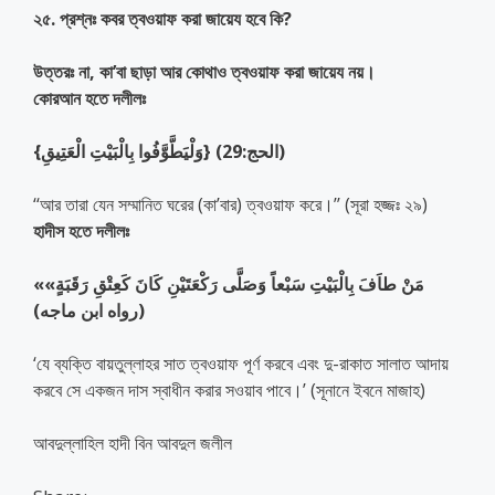
২৫. প্রশ্নঃ কবর ত্বওয়াফ করা জায়েয হবে কি?
উত্তরঃ না, কা’বা ছাড়া আর কোথাও ত্বওয়াফ করা জায়েয নয়।
কোরআন হতে দলীলঃ
{وَلْيَطَّوَّفُوا بِالْبَيْتِ الْعَتِيقِ} (الحج:29)
‘‘আর তারা যেন সম্মানিত ঘরের (কা’বার) ত্বওয়াফ করে।’’ (সূরা হজ্জঃ ২৯)
হাদীস হতে দলীলঃ
«مَنْ طاَفَ بِالْبَيْتِ سَبْعاً وَصَلَّى رَكْعَتَيْنِ كَانَ كَعِتْقِ رَقَبَةٍ»
(رواه ابن ماجه)
‘যে ব্যক্তি বায়তুল্লাহর সাত ত্বওয়াফ পূর্ণ করবে এবং দু-রাকাত সালাত আদায়
করবে সে একজন দাস স্বাধীন করার সওয়াব পাবে।’ (সূনানে ইবনে মাজাহ)
আবদুল্লাহিল হাদী বিন আবদুল জলীল