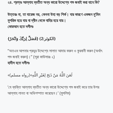
২৪. প্রশ্নঃ আল্লাহ ব্যতীত অন্য কারো উদ্দেশ্যে পশু জবাই করা যাবে কি?
উত্তরঃ না, তা যায়েজ নয়, কেননা উহা বড় শির্ক। যার কারণে একজন মু’মিন
মুশরিক হয়ে যায় বা দ্বীন থেকে বাহির হয়ে যায়।
কোরআন হতে দলীলঃ
{فَصَلِّ لِرَبِّكَ وَانْحَرْ} (الكوثر:2)
‘‘অতএব আপনার প্রভূর উদ্দেশ্যে সালাত আদায় করুন ও কুরবানী করুন (অর্থাৎ
পশু জবাই করুন)।’’ (সূরা কাউসারঃ ২)
হাদীস হতে দলীলঃ
«لَعَنَ اللَّهُ مَنْ ذَبَحَ لِغَيْرِ اللَّهِ»(رواه مسلم)
‘যে ব্যক্তি আল্লাহ ব্যতীত অন্য কারো উদ্দেশ্যে পশু জবাই করে তার উপর
আল্লাহ লানত বা অভিশম্পাত করেছেন।’ (মুসলিম)