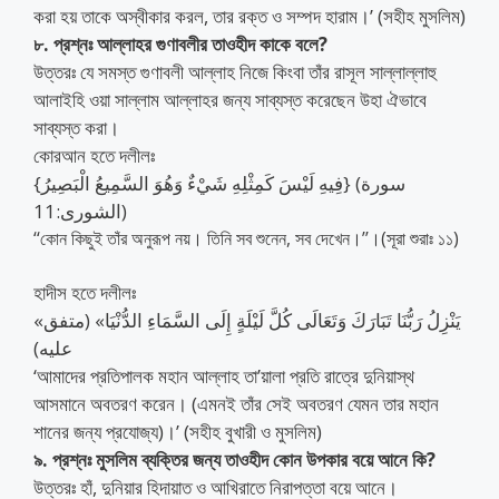
করা হয় তাকে অস্বীকার করল, তার রক্ত ও সম্পদ হারাম।’ (সহীহ মুসলিম)
৮. প্রশ্নঃ আল্লাহর গুণাবলীর তাওহীদ কাকে বলে?
উত্তরঃ যে সমস্ত গুণাবলী আল্লাহ নিজে কিংবা তাঁর রাসূল সাল্লাল্লাহু
আলাইহি ওয়া সাল্লাম আল্লাহর জন্য সাব্যস্ত করেছেন উহা ঐভাবে
সাব্যস্ত করা।
কোরআন হতে দলীলঃ
{فِيهِ لَيْسَ كَمِثْلِهِ شَيْءٌ وَهُوَ السَّمِيعُ الْبَصِيرُ} (سورة
الشورى:11)
‘‘কোন কিছুই তাঁর অনুরূপ নয়। তিনি সব শুনেন, সব দেখেন।’’।(সূরা শুরাঃ ১১)
হাদীস হতে দলীলঃ
«يَنْزِلُ رَبُّنَا تَبَارَكَ وَتَعَالَى كُلَّ لَيْلَةٍ إِلَى السَّمَاءِ الدُّنْيَا» (متفق
عليه)
‘আমাদের প্রতিপালক মহান আল্লাহ তা’য়ালা প্রতি রাত্রে দুনিয়াস্থ
আসমানে অবতরণ করেন। (এমনই তাঁর সেই অবতরণ যেমন তার মহান
শানের জন্য প্রযোজ্য)।’ (সহীহ বুখারী ও মুসলিম)
৯. প্রশ্নঃ মুসলিম ব্যক্তির জন্য তাওহীদ কোন উপকার বয়ে আনে কি?
উত্তরঃ হাঁ, দুনিয়ার হিদায়াত ও আখিরাতে নিরাপত্তা বয়ে আনে।