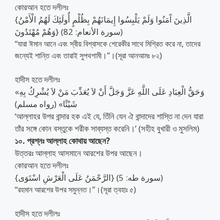
কোরআন হতে দলীলঃ
{الَّذِينَ آَمَنُوا وَلَمْ يَلْبِسُوا إِيمَانَهُمْ بِظُلْمٍ أُولَئِكَ لَهُمُ الْأَمْنُ
وَهُمْ مُهْتَدُونَ} (سورة الأنعام: 82)
‘‘যারা ঈমান আনে এবং স্বীয় বিশ্বাসকে শেরেকীর সাথে মিশ্রিত করে না, তাদের
জন্যেই শান্তি এবং তারাই সুপথগামী।’’।(সূরা আনআমঃ ৮২)
হাদীস হতে দলীলঃ
«وَحَقُّ الْعِبَادِ عَلَى اللَّهِ عَزَّ وَجَلَّ أَنْ لاَ يُعَذِّبَ مَنْ لاَ يُشْرِكُ بِهِ
شَيْئًا» (رواه مسلم)
‘আল্লাহর উপর বান্দার হক এই যে, তিঁনি যেন ঐ বান্দাদের শাস্তি না দেন যারা
তাঁর সঙ্গে কোন বস্তুকে শরীক সাব্যস্ত করেনি।’ (সহীহ বুখারী ও মুসলিম)
১০. প্রশ্নঃ আল্লাহ কোথায় আছেন?
উত্তরঃ আল্লাহ আসমানে আরশের উপর আছেন।
কোরআন হতে দলীলঃ
{الرَّحْمَنُ عَلَى الْعَرْشِ اسْتَوَى} (سورة طه: 5)
‘‘রহমান আরশের উপর সমুন্নত।’’।(সূরা ত্বহাঃ ৫)
হাদীস হতে দলীলঃ