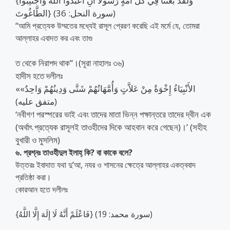
{وَلَقَدْ بَعَثْنَا فِي كُلِّ أُمَّةٍ رَسُولًا أَنِ اُعْبُدُوا اللَّهَ وَاجْتَنِبُوا
الطَّاغُوتَ} (سورة النحل: 36)
‘‘আমি প্রত্যেক উম্মতের মধ্যেই রাসূল প্রেরণ করেছি এই মর্মে যে, তোমরা
আল্লাহর এবাদত কর এবং তাগু
ত থেকে নিরাপদ থাক’’।(সূরা নাহালঃ ৩৬)
হাদীস হতে দলীলঃ
«الأَنْبِيَاءُ إِخْوَةٌ مِنْ عَلاَّتٍ وَأُمَّهَاتُهُمْ شَتَّى وَدِينُهُمْ وَاحِدٌ»
(متفق عليه)
‘নবীগণ পরস্পরের ভাই এবং তাদের মাতা ভিন্ন পক্ষান্তরে তাদের দ্বীন এক
(অর্থাৎ প্রত্যেক রাসূলই তাওহীদের দিকে আহবান করে গেছেন)।’ (সহীহ
বুখারী ও মুসলিম)
৬. প্রশ্নঃ তাওহীদুল ইলাহ্ কি? বা কাকে বলে?
উত্তরঃ ইবাদাত যথা দু’আ, নযর ও শাসনের ক্ষেত্রে আল্লাহর একত্ববাদ
প্রতিষ্ঠা করা।
কোরআন হতে দলীলঃ
{فَاعْلَمْ أَنَّهُ لَا إِلَهَ إِلَّا اللَّهُ} (سورة محمد: 19)