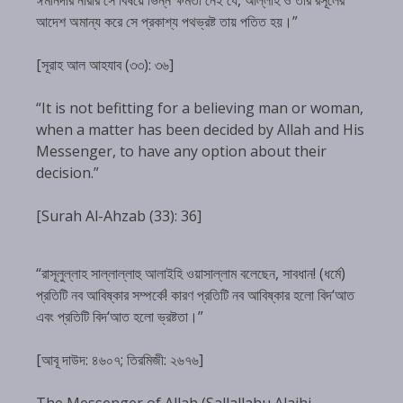
আদেশ অমান্য করে সে প্রকাশ্য পথভ্রষ্ট তায় পতিত হয়।”
[সূরাহ আল আহযাব (৩৩): ৩৬]
“It is not befitting for a believing man or woman,
when a matter has been decided by Allah and His
Messenger, to have any option about their
decision.”
[Surah Al-Ahzab (33): 36]
“রাসূলুল্লাহ সাল্লাল্লাহু আলাইহি ওয়াসাল্লাম বলেছেন, সাবধান! (ধর্মে)
প্রতিটি নব আবিষ্কার সম্পর্কে! কারণ প্রতিটি নব আবিষ্কার হলো বিদ‘আত
এবং প্রতিটি বিদ‘আত হলো ভ্রষ্টতা।”
[আবূ দাউদ: ৪৬০৭; তিরমিজী: ২৬৭৬]
The Messenger of Allah (Sallallahu Alaihi