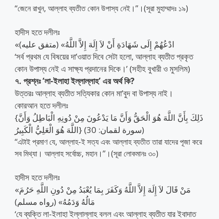
‘‘জেনে রাখুন, আল্লাহ ব্যতীত কোন উপাস্য নেই।’’।(সূরা মুহাম্মাদঃ ১৯)
হাদীস হতে দলীলঃ
«ادْعُهُمْ إِلَى شَهَادَةِ أَنْ لاَ إِلَهَ إِلاَّ اللَّهُ» (متفق عليه)
‘সর্ব প্রথম যে বিষয়ের দা’ওয়াত দিবে সেটা হলো, আল্লাহ ব্যতীত প্রকৃত
কোন উপাস্য নেই এ সাক্ষ্য প্রদানের দিকে।’ (সহীহ বুখারী ও মুসলিম)
৭. প্রশ্নঃ ‘লা-ইলাহা ইল্লাল্লাহ’ এর অর্থ কি?
উত্তরঃ আল্লাহ ব্যতীত সত্যিকার কোন মা’বুদ বা উপাস্য নাই।
কোরআন হতে দলীলঃ
{ذَلِكَ بِأَنَّ اللَّهَ هُوَ الْحَقُّ وَأَنَّ مَا يَدْعُونَ مِنْ دُونِهِ الْبَاطِلُ وَأَنَّ
اللَّهَ هُوَ الْعَلِيُّ الْكَبِيرُ} (سورة لقمان: 30)
‘‘এটাই প্রমাণ যে, আল্লাহ-ই সত্য এবং আল্লাহ ব্যতীত তারা যাদের পূজা করে
সব মিথ্যা। আল্লাহ সর্বোচ্চ, মহান।’’।(সূরা লোকমানঃ ৩০)
হাদীস হতে দলীলঃ
«مَنْ قَالَ لاَ إِلَهَ إِلاَّ اللَّهُ وَكَفَرَ بِمَا يُعْبَدُ مِنْ دُونِ اللَّهِ حَرُمَ
مَالُهُ وَدَمُهُ» (رواه مسلم)
‘যে ব্যক্তি লা-ইলাহা ইল্লাল্লাহ বলল এবং আল্লাহ ব্যতীত যার ইবাদাত