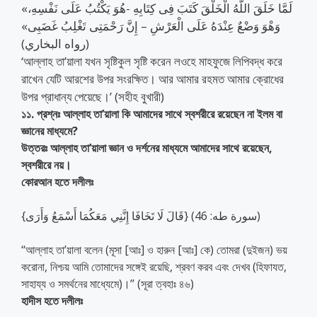
«لَمَّا خَلَقَ اللَّهُ الْخَلْقَ كَتَبَ فِى كِتَابِهِ -هُوَ يَكْتُبُ عَلَى نَفْسِهِ،
وَهْوَ وَضْعٌ عِنْدَهُ عَلَى الْعَرْشِ – إِنَّ رَحْمَتِى تَغْلِبُ غَضَبِى»
(رواه البخاري)
‘আল্লাহ তা’য়ালা যখন সৃষ্টিকুল সৃষ্টি করেন লওহে মাহফুজে লিপিবদ্ধ করে
রাখেন যেটি আরশের উপর সংরক্ষিত। আর আমার রহমত আমার ক্রোধের
উপর প্রাধান্য পেয়েছে।’ (সহীহ বুখারী)
১১. প্রশ্নঃ আল্লাহ তা’য়ালা কি আমাদের সাথে স্বশরীরে রয়েছেন না ইলম বা
জ্ঞানের মাধ্যমে?
উত্তরঃ আল্লাহ তা’য়ালা জ্ঞান ও দর্শনের মাধ্যমে আমাদের সাথে রয়েছেন,
স্বশরীরে নয়।
কোরআন হতে দলীলঃ
{قَالَ لَا تَخَافَا إِنَّنِي مَعَكُمَا أَسْمَعُ وَأَرَى} (سورة طه: 46)
‘‘আল্লাহ তা’য়ালা বলেন (মূসা [আঃ] ও হারুন [আঃ] কে) তোমরা (দুইজন) ভয়
করোনা, নিশ্চয় আমি তোমাদের সঙ্গেই রয়েছি, শ্রবণ করব এবং দেখব (হিফাযত,
সাহায্য ও সমর্থনের মাধ্যেমে)।’’ (সূরা ত্বহাঃ ৪৬)
হাদীস হতে দলীলঃ