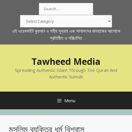
Skip
Search
to
for:
content
Categories
এই ওয়েবসাইট কুরআন ও সহীহ সুন্নাহ এবং সালাফদের মানহাজের আলোকে
প্রতিষ্ঠিত ও পরিচালিত
Tawheed Media
Spreading Authentic Islam Through The Quran And
Authentic Sunnah
Menu
মুসলিম ব্যক্তির ধর্ম বিশ্বাস