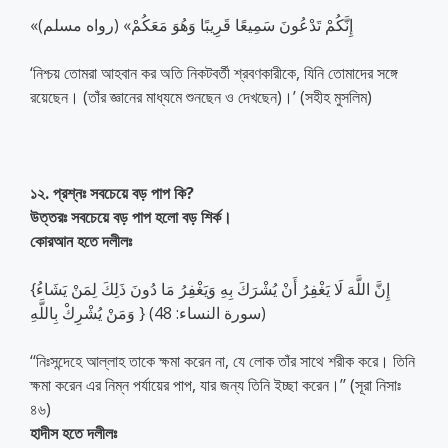
«إِنَّكُمْ تَدْعُونَ سَمِيعًا قَرِيبًا وَهُوَ مَعَكُمْ» (رواه مسلم)
‘নিশ্চয় তোমরা আহবান কর অতি নিকটবর্তী শ্রবণকারীকে, যিনি তোমাদের সঙ্গে
রয়েছেন। (তাঁর জ্ঞানের মাধ্যমে শুনছেন ও দেখছেন)।’ (সহীহ মুসলিম)
১২. প্রশ্নঃ সবচেয়ে বড় পাপ কি?
উত্তরঃ সবচেয়ে বড় পাপ হলো বড় শির্ক।
কোরআন হতে দলীলঃ
{إِنَّ اللَّهَ لَا يَغْفِرُ أَنْ يُشْرَكَ بِهِ وَيَغْفِرُ مَا دُونَ ذَلِكَ لِمَنْ يَشَاءُ
وَمَنْ يُشْرِكْ بِاللَّهِ } (سورة النساء: 48)
‘‘নিঃসন্দেহে আল্লাহ তাকে ক্ষমা করেন না, যে লোক তাঁর সাথে শরীক করে। তিনি
ক্ষমা করেন এর নিম্ন পর্যায়ের পাপ, যার জন্য তিনি ইচ্ছা করেন।’’ (সূরা নিসাঃ
৪৬)
হাদীস হতে দলীলঃ