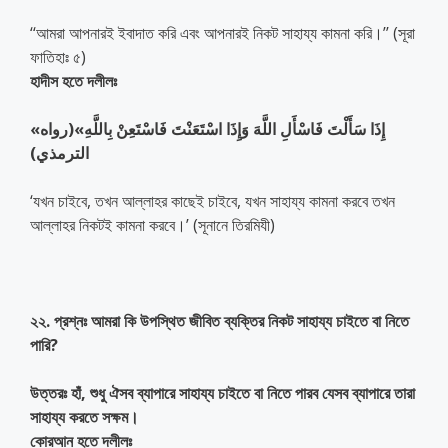
‘‘আমরা আপনারই ইবাদাত করি এবং আপনারই নিকট সাহায্য কামনা করি।’’ (সূরা
ফাতিহাঃ ৫)
হাদীস হতে দলীলঃ
«إِذَا سَأَلْتَ فَاسْأَلِ اللَّهَ وَإِذَا اسْتَعَنْتَ فَاسْتَعِنْ بِاللَّهِ»(رواه
الترمذي)
‘যখন চাইবে, তখন আল্লাহর কাছেই চাইবে, যখন সাহায্য কামনা করবে তখন
আল্লাহর নিকটই কামনা করবে।’ (সূনানে তিরমিযী)
২২. প্রশ্নঃ আমরা কি উপস্থিত জীবিত ব্যক্তির নিকট সাহায্য চাইতে বা নিতে
পারি?
উত্তরঃ হাঁ, শুধু ঐসব ব্যাপারে সাহায্য চাইতে বা নিতে পারব যেসব ব্যাপারে তারা
সাহায্য করতে সক্ষম।
কোরআন হতে দলীলঃ