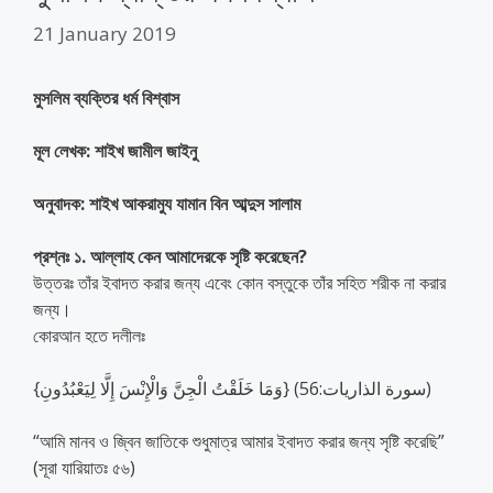
21 January 2019
মুসলিম ব্যক্তির ধর্ম বিশ্বাস
মূল লেখক: শাইখ জামীল জাইনু
অনুবাদক: শাইখ আকরামুয যামান বিন আব্দুস সালাম
প্রশ্নঃ ১. আল্লাহ কেন আমাদেরকে সৃষ্টি করেছেন?
উত্তরঃ তাঁর ইবাদত করার জন্য এবেং কোন বস্তুকে তাঁর সহিত শরীক না করার
জন্য।
কোরআন হতে দলীলঃ
{وَمَا خَلَقْتُ الْجِنَّ وَالْإِنْسَ إِلَّا لِيَعْبُدُونِ} (سورة الذاريات:56)
“আমি মানব ও জ্বিন জাতিকে শুধুমাত্র আমার ইবাদত করার জন্য সৃষ্টি করেছি”
(সূরা যারিয়াতঃ ৫৬)