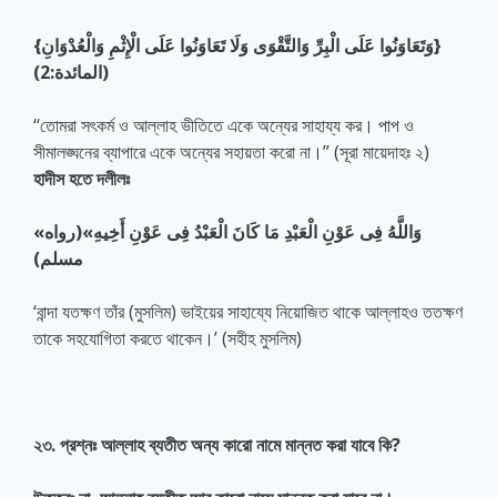
{وَتَعَاوَنُوا عَلَى الْبِرِّ وَالتَّقْوَى وَلَا تَعَاوَنُوا عَلَى الْإِثْمِ وَالْعُدْوَانِ}
(المائدة:2)
‘‘তোমরা সৎকর্ম ও আল্লাহ ভীতিতে একে অন্যের সাহায্য কর। পাপ ও
সীমালঙ্ঘনের ব্যাপারে একে অন্যের সহায়তা করো না।’’ (সূরা মায়েদাহঃ ২)
হাদীস হতে দলীলঃ
«وَاللَّهُ فِى عَوْنِ الْعَبْدِ مَا كَانَ الْعَبْدُ فِى عَوْنِ أَخِيهِ»(رواه
مسلم)
‘বান্দা যতক্ষণ তাঁর (মুসলিম) ভাইয়ের সাহায্যে নিয়োজিত থাকে আল্লাহও ততক্ষণ
তাকে সহযোগিতা করতে থাকেন।’ (সহীহ মুসলিম)
২৩. প্রশ্নঃ আল্লাহ ব্যতীত অন্য কারো নামে মান্নত করা যাবে কি?