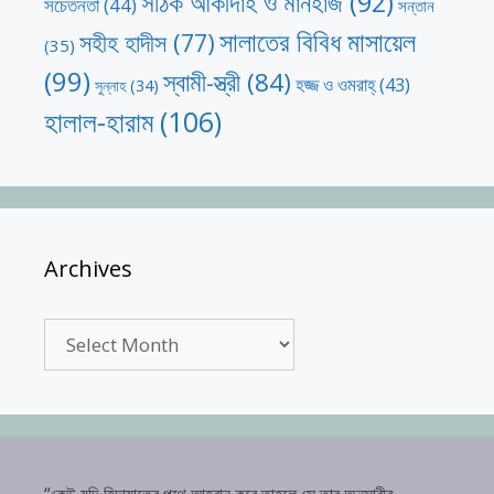
সঠিক আকীদাহ ও মানহাজ
(92)
সচেতনতা
(44)
সন্তান
সালাতের বিবিধ মাসায়েল
সহীহ হাদীস
(77)
(35)
(99)
স্বামী-স্ত্রী
(84)
হজ্জ ও ওমরাহ্‌
(43)
সুন্নাহ
(34)
হালাল-হারাম
(106)
Archives
Archives
“কেউ যদি হিদায়াতের পথে আহবান করে তাহলে সে তার অনুসারীর