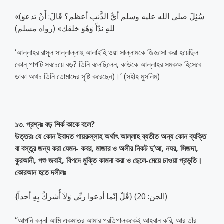
«(سُئِلَ صلى الله عليه وسلم أيُّ الذَّنب أعظم؟ قَالَ: أَنْ تدعوَ
للهِ ندّاً وَهُوَ خلقك» (رواه مسلم)
‘আল্লাহর রাসূল সাল্লাল্লাহু আলাইহি ওয়া সাল্লামকে জিজ্ঞাসা করা হয়েছিল
কোন্ পাপটি সবচেয়ে বড়? তিনি বলেছিলেন, কাউকে আল্লাহর সমকক্ষ হিসেবে
ডাকা অথচ তিনি তোমাদের সৃষ্টি করেছেন)।’ (সহীহ মুসলিম)
১৩. প্রশ্নঃ বড় শির্ক কাকে বলে?
উত্তরঃ যে কোন ইবাদত গায়রুল্লাহ অর্থাৎ আল্লাহ ব্যতীত অন্য কোন ব্যক্তি
বা বস্তুর জন্য করা যেমন- কবর, মাজার ও অলীর নিকট দু’আ, নযর, সিজদা,
কুরআনী, পশু জবাই, বিপদে মুক্তি কামনা করা ও ছেলে-মেয়ে চাওয়া প্রভৃতি।
কোরআন হতে দলীলঃ
{قُلْ إنّما أدعوا ربِّي وَلاَ أُشركُ بِهِ أحداً} (الجن: 20)
‘‘আপনি বলুন! আমি একমাত্র আমার প্রতিপালককেই আহবান করি, আর তাঁর