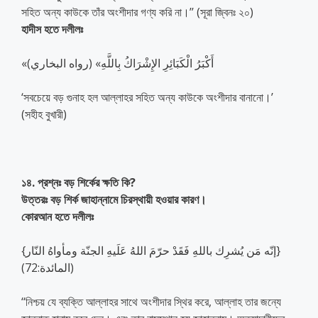
সহিত অন্য কাউকে তাঁর অংশীদার গণ্য করি না।’’ (সূরা জ্বিনঃ ২০)
হাদীস হতে দলীলঃ
«أَكْبَرُ الْكَبَائِرِ الإِشْرَاكُ بِاللَّهِ» (رواه البخاري)
‘সবচেয়ে বড় গুনাহ হল আল্লাহর সহিত অন্য কাউকে অংশীদার বানানো।’
(সহীহ বুখারী)
১৪. প্রশ্নঃ বড় শির্কের ক্ষতি কি?
উত্তরঃ বড় শির্ক জাহান্নামে চিরস্থায়ী হওয়ার কারণ।
কোরআন হতে দলীলঃ
{إنّه مَن يُشرِك باللهِ فَقَدْ حرّمَ اللهُ عَلَيهِ الجنّة ومأواهُ النّار}
(المائدة:72)
‘‘নিশ্চয় যে ব্যক্তি আল্লাহর সাথে অংশীদার স্থির করে, আল্লাহ তার জন্যে