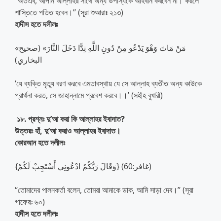
‘‘অতএব, আপনি আল্লাহর সাথে অন্য উপাস্যকে আহবান করবেন না। করলে
শাস্তিতে পতিত হবেন।’’ (সূরা শুআরাঃ ২১৩)
হাদীস হতে দলীলঃ
«مَنْ مَاتَ وَهْوَ يَدْعُو مِنْ دُونِ اللَّهِ نِدًّا دَخَلَ النَّارَ» (صحيح
البخاري)
‘যে ব্যক্তি মৃত্যু বরণ করবে এমতাবস্থায় যে সে আল্লাহ ব্যতীত অন্য কাউকে
প্রার্থনা করত, সে জাহান্নামে প্রবেশ করবে।।’ (সহীহ বুখারী)
১৮. প্রশ্নঃ দু’আ করা কি আল্লাহর ইবাদাত?
উত্তরঃ হাঁ, দু’আ করাও আল্লাহর ইবাদাত।
কোরআন হতে দলীলঃ
{وَقَالَ رَبُّكُمُ ادْعُونِي أَسْتَجِبْ لَكُمْ} (غافر:60)
‘‘তোমাদের পালনকর্তা বলেন, তোমরা আমাকে ডাক, আমি সাড়া দেব।’’ (সূরা
গাফেরঃ ৬০)
হাদীস হতে দলীলঃ