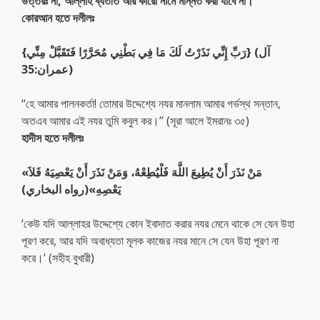
উত্তরঃ না, আল্লাহ ব্যতীত আর কারো নামে মান্নত করা যাবে না।
কোরআন হতে দলীলঃ
{رَبِّ إِنِّي نَذَرْتُ لَكَ مَا فِي بَطْنِي مُحَرَّرًا فَتَقَبَّلْ مِنِّي} (آل
عمران:35)
‘‘হে আমার পালনকর্তা! তোমার উদ্দেশ্যে নযর মানলাম আমার গর্ভস্থ সন্তান,
অতএব আমার এই নযর তুমি কবুল কর।’’ (সূরা আলে ইমরানঃ ৩৫)
হাদীস হতে দলীলঃ
«مَنْ نَذَرَ أَنْ يُطِيعَ اللَّهَ فَلْيُطِعْهُ، وَمَنْ نَذَرَ أَنْ يَعْصِيَهُ فَلاَ
يَعْصِهِ»(رواه البخاري)
‘কেউ যদি আল্লাহর উদ্দেশ্যে কোন ইবাদাত করার নযর মেনে থাকে সে যেন উহা
পূরণ করে, আর যদি অবাধ্যতা মূলক কাজের নযর মানে সে যেন উহা পূরণ না
করে।’ (সহীহ বুখারী)