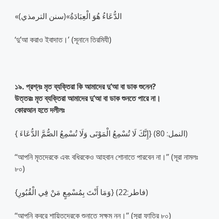
«الدُّعَاءُ هُوَ الْعِبَادَةُ»(سنن الترمذي)
‘দু’আ করাও ইবাদাত।’ (সূনানে তিরমিযী)
১৯. প্রশ্নঃ মৃত ব্যক্তিরা কি আমাদের দু’আ বা ডাক শুনেন?
উত্তরঃ মৃত ব্যক্তিরা আমাদের দু’আ বা ডাক শুনতে পারে না।
কোরআন হতে দলীলঃ
{ إِنَّكَ لَا تُسْمِعُ الْمَوْتَى وَلَا تُسْمِعُ الصُّمَّ الدُّعَاءَ} (النمل: 80)
‘‘আপনি মৃতদেরকে এবং বধিরকেও আহবান শোনাতে পারবেন না।’’ (সূরা নামলঃ
৮০)
{وَمَا أَنْتَ بِمُسْمِعٍ مَنْ فِي الْقُبُورِ} (فاطر:22)
‘‘আপনি কবরে শায়িতদেরকে শুনাতে সক্ষম নন।’’ (সূরা ফাতির ৮০)