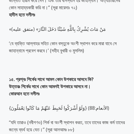
জান্নাত হারাম করে দেন। এবং তার বাসস্থান হয় জাহান্নাম। অত্যাচারীদের
কোন সাহায্যকারী করি না।’’ (সূরা মায়েদাঃ ৭২)
হাদীস হতে দলীলঃ
«مَنْ مَاتَ يُشْرِكُ بِاللَّهِ شَيْئًا دَخَلَ النَّارَ» (متفق عليه)
‘যে ব্যক্তি আল্লাহর সহিত কোন বস্তুকে অংশী স্থাপন করে মারা যাবে সে
জাহান্নামে প্রবেশ করবে।’ (সহীহ বুখারী ও মুসলিম)
১৫. প্রশ্নঃ শির্কের সাথে আমল কোন উপকারে আসবে কি?
উত্তরঃ শির্কের সাথে কোন আমলই উপকারে আসবে না।
কোরআন হতে দলীলঃ
{وَلَوْ أَشْرَكُوا لَحَبِطَ عَنْهُمْ مَا كَانُوا يَعْمَلُونَ} (الأنعام:88)
‘‘যদি তারাও (নবীগণও) শির্ক বা অংর্শী স্থাপন করত, তবে তাদের কাজ কর্ম তাদের
জন্যে ব্যর্থ হয়ে যেত।’’ (সূরা আনআমঃ ৮৮)