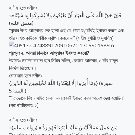
হাদীস হতে দলীলঃ
«فَإِنَّ حَقَّ اللَّهِ عَلَى الْعِبَادِ أَنْ يَعْبُدُوهُ وَلاَ يُشْرِكُوا بِهِ شَيْئًا»
(متفق عليه)
‘‘বান্দার উপর আল্লাহর হক হলো এই যে, তারা শুধু তাঁরই ইবাদত করবে এবং
তাঁর সহিত কাউকে শরীক স্থাপন করবে না’’ (সহীহ বুখারী ও মুসলিম)
প্রশ্নঃ ২. আমরা কিভাবে আল্লাহর ইবাদত করবো?
উত্তরঃ ইবাদত করতে হবে নিষ্ঠার সহিত, যেভাবে আল্লাহ ও তাঁর রাসূল
নির্দেশ দিয়েছেন।
কোরআন হতে দলীলঃ
{وَمَا أُمِرُوا إِلَّا لِيَعْبُدُوا اللَّهَ مُخْلِصِينَ لَهُ الدِّينَ} (سورة
البينة:5 )
““তাদেরকে নিষ্ঠার সহিত কেবল আল্লাহরই ইবাদত করার আদেশ দেয়া হয়েছিল”
(সূরা বাইয়্যিনাহঃ ৫)
হাদীস হতে দলীলঃ
«مَنْ عَمِلَ عَمَلاً لَيْسَ عَلَيْهِ أَمْرُنَا فَهُوَ رَدٌّ » (رواه مسلم)
‘‘‘যে ব্যক্তি কোন আমল করবে আমাদের নির্দেশের (কুরআন-হাদীসের)