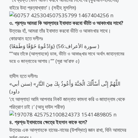
বাইরে উহা প্রত্যাখ্যাত’। (সহীহ মুসলিম)
৩. প্রশ্নঃ আমরা কি আল্লাহর ইবাদাত করবো ভীতি ও আকাংখার সাথে?
উত্তরঃ হাঁ, আমরা তাঁর ইবাদাত করবো ভীতি ও আকাংখার সাথে।
কোরআন হতে দলীলঃ
{وَادْعُوهُ خَوْفًا وَطَمَعًا} (سورة الأعراف:56 )
“‘‘আর তাঁকে (আল্লাহকে) ডাক, ভীতি ও আকাঙ্খার সাথে অর্থাৎ জাহান্নামের
ভয়ে ও জান্নাতের আশায়।”’’ (সূরা আ’রাফ ৫)
হাদীস হতে দলীলঃ
«اللَّهُمَّ إِنِّى أَسْأَلُكَ الْجَنَّةَ وَأَعُوذُ بِكَ مِنَ النَّارِ» (سنن أبي
داود)
‘হে আল্লাহ! আমি আপনার নিকট জান্নাত কামনা করি ও জাহান্নাম থেকে
পরিত্রাণ চাই।’ (আবু দাউদ শরীফ)
৪. প্রশ্নঃ ইবাদাতের ক্ষেত্রে ইহসান কাকে বলে?
উত্তরঃ এক আল্লাহকে হাযের-নাযের (উপস্থিত) জ্ঞান রাখা, যিনি আমাদের
সর্বদা দেখেন।