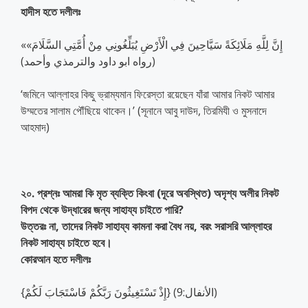
হাদীস হতে দলীলঃ
«إِنَّ لِلَّهِ مَلَائِكَةً سَيَّاحِينَ فِي الْأَرْضِ يُبَلِّغُونِي مِنْ أُمَّتِي السَّلَامَ»
(رواه ابو داود والترمذي وأحمد)
‘জমিনে আল্লাহর কিছু ভ্রাম্যমান ফিরেস্তা রয়েছেন যাঁরা আমার নিকট আমার
উম্মতের সালাম পৌঁছিয়ে থাকেন।’ (সূনানে আবু দাউদ, তিরমিযী ও মুসনাদে
আহমাদ)
২০. প্রশ্নঃ আমরা কি মৃত ব্যক্তি কিংবা (দূরে অবস্থিত) অদৃশ্য অলীর নিকট
বিপদ থেকে উদ্ধারের জন্য সাহায্য চাইতে পারি?
উত্তরঃ না, তাদের নিকট সাহায্য কামনা করা বৈধ নয়, বরং সরাসরি আল্লাহর
নিকট সাহায্য চাইতে হবে।
কোরআন হতে দলীলঃ
{إِذْ تَسْتَغِيثُونَ رَبَّكُمْ فَاسْتَجَابَ لَكُمْ} (الأنفال:9)