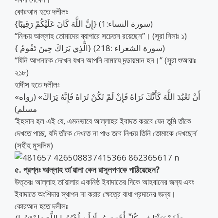
কোরআন হতে দলীলঃ
{إِنَّ اللَّهَ كَانَ عَلَيْكُمْ رَقِيبًا} (سورة النساء:1)
‘‘নিশ্চয় আল্লাহ তোমাদের ব্যাপারে সচেতন রয়েছেন’’। (সূরা নিসাঃ ১)
{ الَّذِي يَرَاكَ حِينَ تَقُومُ} (سورة الشعراء :218)
‘‘যিনি আপনাকে দেখেন যখন আপনি নামাযে দন্ডায়মান হন।’’ (সূরা শুআরাঃ
২১৮)
হাদীস হতে দলীলঃ
«أَنْ تَعْبُدَ اللَّهَ كَأَنَّكَ تَرَاهُ فَإِنْ لَمْ تَكُنْ تَرَاهُ فَإِنَّهُ يَرَاكَ» (رواه
مسلم)
‘ইহসান হল এই যে, এমনভাবে আল্লাহর ইবাদত করবে যেন তুমি তাঁকে
দেখতে পাচ্ছ, যদি তাঁকে দেখতে না পাও তবে নিশ্চয় তিনি তোমাকে দেখছেন’
(সহীহ মুসলিম)
৫. প্রশ্নঃ আল্লাহ তা’য়ালা কেন রাসূলগণকে পাঠিয়েছেন?
উত্তরঃ আল্লাহ তা’য়ালার একনিষ্ঠ ইবাদাতের দিকে আহবানের জন্য এবং
ইবাদাতে অংশিদার স্থাপন না করার ক্ষেত্রে বাধা প্রদানের জন্য।
কোরআন হতে দলীলঃ