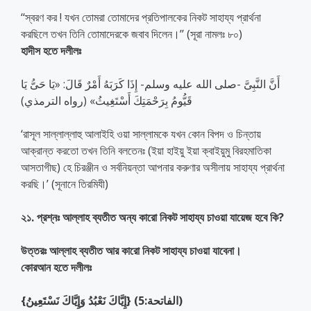
‘‘স্বরণ কর ! যখন তোমরা তোমাদের প্রতিপালকের নিকট সাহায্য প্রার্থনা
করছিলে তখন তিনি তোমাদেরকে জবাব দিলেন।’’ (সূরা নামলঃ ৮০)
হাদীস হতে দলীলঃ
أَنَّ النَّبِىَّ -صلى الله عليه وسلم- إِذَا كَرَبَهُ أَمْرٌ قَالَ: «يَا حَىُّ يَا
قَيُّومُ بِرَحْمَتِكَ أَسْتَغِيثُ» (رواه الترمذي)
‘রাসূল সাল্লাল্লাহু আলাইহি ওয়া সাল্লামকে যখন কোন বিপদ ও চিন্তায়
আক্রান্ত করতো তখন তিনি বলতেনঃ (ইয়া হাইয়ু ইয়া ক্বাইয়ুমু বিরহমাতিকা
আসতাগীছ) হে চিরঞ্জীন ও সর্বনিয়ন্তা আপনার করুণার অসীলায় সাহায্য প্রার্থনা
করছি।’ (সূনানে তিরমিযী)
২১. প্রশ্নঃ আল্লাহ ব্যতীত অন্য কারো নিকট সাহায্য চাওয়া যায়েজ হবে কি?
উত্তরঃ আল্লাহ ব্যতীত আর কারো নিকট সাহায্য চাওয়া যাবেনা।
কোরআন হতে দলীলঃ
{إِيَّاكَ نَعْبُدُ وَإِيَّاكَ نَسْتَعِينُ} (الفاتحة:5)