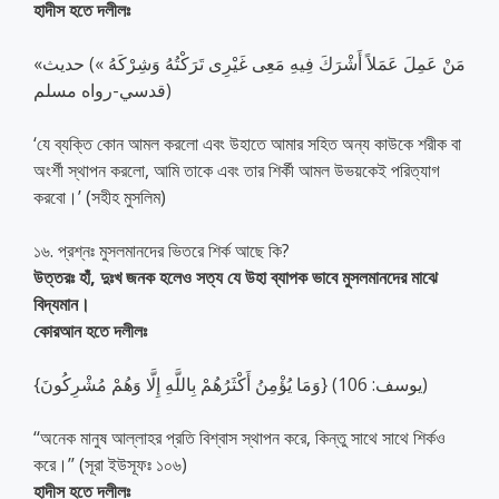
হাদীস হতে দলীলঃ
«مَنْ عَمِلَ عَمَلاً أَشْرَكَ فِيهِ مَعِى غَيْرِى تَرَكْتُهُ وَشِرْكَهُ ») حديث
قدسي-رواه مسلم)
‘যে ব্যক্তি কোন আমল করলো এবং উহাতে আমার সহিত অন্য কাউকে শরীক বা
অংর্শী স্থাপন করলো, আমি তাকে এবং তার শির্কী আমল উভয়কেই পরিত্যাগ
করবো।’ (সহীহ মুসলিম)
১৬. প্রশ্নঃ মুসলমানদের ভিতরে শির্ক আছে কি?
উত্তরঃ হাঁ, দুঃখ জনক হলেও সত্য যে উহা ব্যাপক ভাবে মুসলমানদের মাঝে
বিদ্যমান।
কোরআন হতে দলীলঃ
{وَمَا يُؤْمِنُ أَكْثَرُهُمْ بِاللَّهِ إِلَّا وَهُمْ مُشْرِكُونَ} (يوسف: 106)
‘‘অনেক মানুষ আল্লাহর প্রতি বিশ্বাস স্থাপন করে, কিন্তু সাথে সাথে শির্কও
করে।’’ (সূরা ইউসূফঃ ১০৬)
হাদীস হতে দলীলঃ