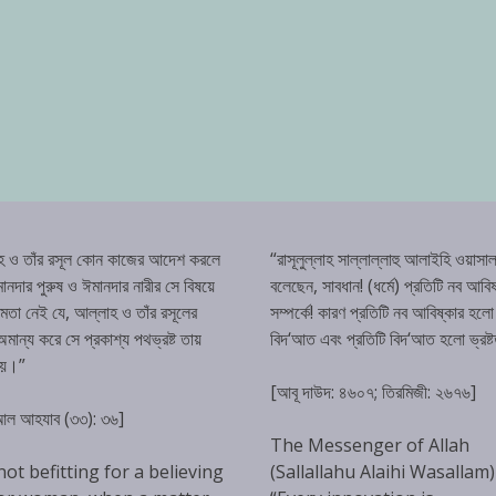
হ ও তাঁর রসূল কোন কাজের আদেশ করলে
“রাসূলুল্লাহ সাল্লাল্লাহু আলাইহি ওয়াসাল
ানদার পুরুষ ও ঈমানদার নারীর সে বিষয়ে
বলেছেন, সাবধান! (ধর্মে) প্রতিটি নব আবিষ
্ষমতা নেই যে, আল্লাহ ও তাঁর রসূলের
সম্পর্কে! কারণ প্রতিটি নব আবিষ্কার হলো
ান্য করে সে প্রকাশ্য পথভ্রষ্ট তায়
বিদ‘আত এবং প্রতিটি বিদ‘আত হলো ভ্রষ্
হয়।”
[আবূ দাউদ: ৪৬০৭; তিরমিজী: ২৬৭৬]
 আল আহযাব (৩৩): ৩৬]
The Messenger of Allah
 not befitting for a believing
(Sallallahu Alaihi Wasallam)