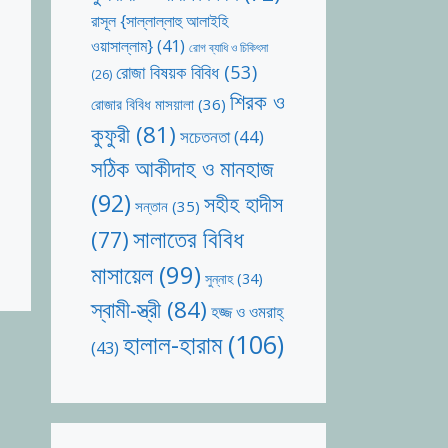
রাসূল {সাল্লাল্লাহু আলাইহি
ওয়াসাল্লাম}
(41)
রোগ ব্যাধি ও চিকিৎসা
রোজা বিষয়ক বিবিধ
(53)
(26)
শিরক ও
রোজার বিবিধ মাসয়ালা
(36)
কুফুরী
(81)
সচেতনতা
(44)
সঠিক আকীদাহ ও মানহাজ
(92)
সহীহ হাদীস
সন্তান
(35)
সালাতের বিবিধ
(77)
মাসায়েল
(99)
সুন্নাহ
(34)
স্বামী-স্ত্রী
(84)
হজ্জ ও ওমরাহ্‌
হালাল-হারাম
(106)
(43)