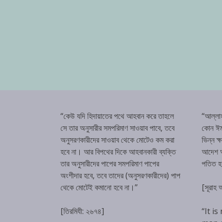
“কেউ যদি হিদায়াতের পথে আহবান করে তাহলে
“আল্লা
সে তার অনুসারীর সমপরিমাণ সাওয়াব পাবে, তবে
কোন ঈম
অনুসরণকারীদের সাওয়াব থেকে মোটেও কম করা
ভিন্ন ক
হবে না। আর বিপথের দিকে আহবানকারী ব্যক্তি
আদেশ অম
তার অনুসারীদের পাপের সমপরিমাণ পাপের
পতিত 
অংশীদার হবে, তবে তাদের (অনুসরণকারীদের) পাপ
থেকে মোটেই কমানো হবে না।”
[সূরাহ
[তিরমিযী: ২৬৭৪]
“It is