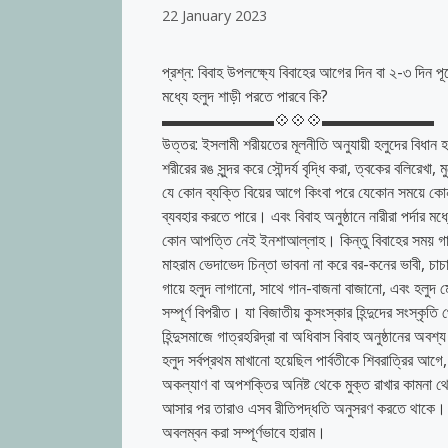
22 January 2023
প্রশ্ন: বিবাহ উপলক্ষ্যে বিবাহের আগের দিন বা ২-৩ দিন পূর
মধ্যে হলুদ শাড়ী পরতে পারবে কি?
▬▬▬▬▬▬▬💠💠💠▬▬▬▬▬▬▬
উত্তর: ইসলামী শরীয়তের মূলনীতি অনুযায়ী হলুদের বিধান 
শরীরের রঙ সুন্দর করে সৌন্দর্য বৃদ্ধি করা, ত্বকের বলিরে
যে কোন ব্যক্তি বিয়ের আগে কিংবা পরে যেকোন সময়ে কোন 
ব্যবহার করতে পারে। এবং বিবাহ অনুষ্ঠানে নারীরা পর্দার
কোন আপত্তি নেই ইনশাআল্লাহ। কিন্তু বিবাহের সময় গায়ে হ
মাহরাম ভেদাভেদ চিন্তা ভাবনা না করে বর-কনের ভাবী, চ
গায়ে হলুদ লাগানো, সাথে গান-বাজনা বাজানো, এবং হলুদ মেখে
সম্পূর্ণ বিপরীত। যা বিজাতীয় কুসংস্কার হিন্দুদের সংস্কৃ
হিন্দুসমাজে গাত্রহরিদ্রা বা অধিবাস বিবাহ অনুষ্ঠানের অ
হলুদ সর্বপ্রথম মাখানো হয়েছিল পার্বতীকে শিবরাত্রির আগ
অকল্যাণ বা অপশক্তির অনিষ্ট থেকে মুক্ত রাখার কামনা 
আসার পর তারাও এসব রীতিপদ্ধতি অনুসরণ করতে থাকে। (ব
অবলম্বন করা সম্পূর্ণভাবে হারাম।