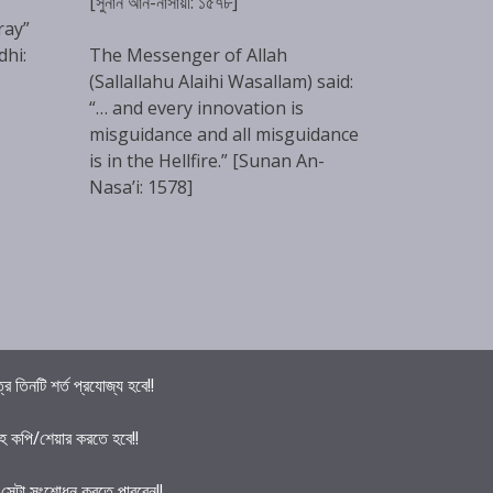
[সুনান আন-নাসায়ী: ১৫৭৮]
ray”
dhi:
The Messenger of Allah
(Sallallahu Alaihi Wasallam) said:
“… and every innovation is
misguidance and all misguidance
is in the Hellfire.” [Sunan An-
Nasa’i: 1578]
তিনটি শর্ত প্রযোজ্য হবে!!
হ কপি/শেয়ার করতে হবে!!
ে সেটা সংশোধন করতে পারবেন!!