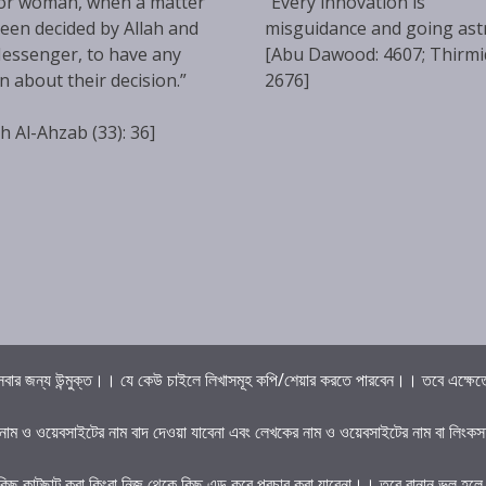
or woman, when a matter
“Every innovation is
een decided by Allah and
misguidance and going ast
essenger, to have any
[Abu Dawood: 4607; Thirmi
n about their decision.”
2676]
h Al-Ahzab (33): 36]
বার জন্য উন্মুক্ত।। যে কেউ চাইলে লিখাসমূহ কপি/শেয়ার করতে পারবেন।। তবে এক্ষেত্রে 
 নাম ও ওয়েবসাইটের নাম বাদ দেওয়া যাবেনা এবং লেখকের নাম ও ওয়েবসাইটের নাম বা লিংকস
কিছু কাটছাট করা কিংবা নিজ থেকে কিছু এড করে প্রচার করা যাবেনা।। তবে বানান ভুল হল