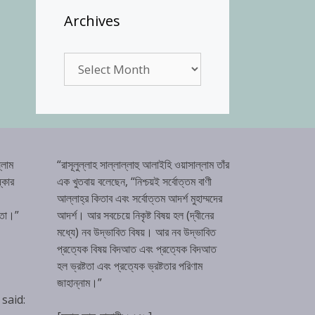
Archives
Archives
্লাম
“রাসূলুল্লাহ সাল্লাল্লাহু আলাইহি ওয়াসাল্লাম তাঁর
্কার
এক খুতবায় বলেছেন, “নিশ্চয়ই সর্বোত্তম বাণী
আল্লাহ্‌র কিতাব এবং সর্বোত্তম আদর্শ মুহাম্মদের
টতা।”
আদর্শ। আর সবচেয়ে নিকৃষ্ট বিষয় হল (দ্বীনের
মধ্যে) নব উদ্ভাবিত বিষয়। আর নব উদ্ভাবিত
প্রত্যেক বিষয় বিদআত এবং প্রত্যেক বিদআত
হল ভ্রষ্টতা এবং প্রত্যেক ভ্রষ্টতার পরিণাম
জাহান্নাম।”
 said: