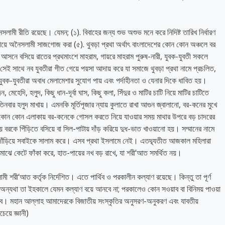
ামী রীতি রয়েছে। যেমন; (১). বিবাহের জন্য শুভ অশুভ মনে করে নিদিষ্ট তারিখ নির্ধারণ
গিয়ে অনৈসলামী সাজগোজ করা (৫). থুবড়া প্রথা অর্থাৎ বাংলাদেশের কোন কোন অঞ্চলে বর
িষ্ট আসনে বসিয়ে রাতের প্রথমাংশে মাহরাম, গায়রে মাহরাম পুরুষ-নারী, যুবক-যুবতী সকলে
। সেই সাথে নব যুবতীরা গীত গেয়ে পয়সা আদায় করে যা সমাজে থুবড়া প্রথা নামে প্রচলিত,
ুবক-যুবতীরা অবাধ মেলামেশার সুযোগ পায় এবং পর্দাহীনতা ও যেনার দিকে ধাবিত হয়।
 মেহেদি, হলুদ, কিছু ধান-দূর্বা ঘাস, কিছু কলা, সিঁদুর ও মাটির চাটি নিয়ে মাটির চাটিতে
ার হলুদ মাখায়। এমনকি মূর্তিপূজার ন্যায় কুলাতে রাখা আগুন জ্বালানো, বর-কনের মুখে
। কোন কোন এলাকায় বর-কনেকে গোসল করতে নিয়ে যাওয়ার সময় মাথার উপরে বড় চাদরের
 বরকে পিঁড়িতে বসিয়ে বা সিল-পাটায় দাঁড় করিয়ে দুধ-ভাত খাওয়ানো হয়। সম্মানের নামে
 দাঁড়িয়ে সবাইকে সালাম করে। এসব প্রথা ইসলামে নেই। এতদ্ব্যতীত আজকাল মহিলারা
ের মাঝে কেটে ফাঁকা করে, হাত-পায়ের নখ বড় রাখে, যা শরী‘আত সমর্থিত নয়।
মী শরী‘আত কর্তৃক নির্দেশিত। এতে পার্থিব ও পরকালীন কল্যাণ রয়েছে। কিন্তু তা পূর্ণ
 অন্যথা তা ইহকালে যেমন কল্যাণ বয়ে আনবে না; পরকালেও কোন সওয়াব বা বিনিময় পাওয়া
। মহান আল্লাহ আমাদেরকে বিজাতীয় সংস্কৃতির অনুসরণ-অনুকরণ এবং যাবতীয়
য়ে জ্ঞানী)