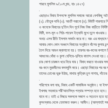
শারহে মুসলিম ৯/১০ম খন্ড, হাঃ ১৪২৭)
.
এছাড়াও বিবাহ উপলক্ষে মুসলিম সমাজে আরো বেশকিছু অনৈসল
(২). যৌতুক দাবি (৩). আংটি পরানো (৪). বিউটি পারলারে 
ও কনেকে বিবাহের দু’তিন দিন পূর্বে নিজ নিজ বাড়ীতে নির্দ
মিষ্টি, ফল-মূল ও পিঠা-পায়েস ইত্যাদি মুখে তুলে খাওয়ায়
অথচ এসব রীতি ইসলাম সমর্থন করে না। বরং এর মাধ্যমে য
আবার কোন কোন অঞ্চলে বিবাহের অনুষ্ঠানে বাঁশের কুলায় চন্দন,
তৈল দিয়ে আগুন জ্বালানো হয়। তারপর বর-কনের কপালে তিনব
আগুনের ধোঁয়া ও কুলা হেলিয়ে-দুলিয়ে বাতাস দেওয়া হয়
চার কোণা চারজন ধরে নিয়ে যায়। বিবাহ করতে যাওয়ার সময়
বর-কনে মুরববীদের কদমবুসি করে। এছাড়া বিবাহের পর বর
তাদের চোখের ভুরু উঠায়, মাথায় কৃত্রিম চুল লাগায়, দাঁত
.
পরিশেষে বলা যায়, বিবাহ একটি সামাজিক অনুষ্ঠান। যা ইসলা
ইখলাছ সহকারে শরী‘আতসিদ্ধ পন্থায় সম্পন্ন হতে হবে।
যাবে না। তাই এ বিষয়ে সকলকে সজাগ ও সচেতন হতে হবে
কুসংস্কার থেকে হেফাজত করুন। আমীন। (আল্লাহই সবচে