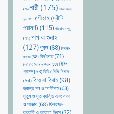
নারী
(175)
(26)
নারীদের বিভিন্ন
নাসীহাহ (দ্বীনি
স্রাব
(22)
পরামর্শ)
(115)
পরিধান বস্তু
পাপ বা গুনাহ
(41)
(127)
পুরুষ
(88)
ফিতনা-
বিদ’আত
(71)
ফাসাদ
(38)
বিবিধ
বিদ’আতি দিবস ও উৎসব
(33)
প্রসঙ্গ
(63)
বিবিধ বিধি-বিধান
বিয়ে বা বিবাহ
(98)
(54)
ভ্রান্ত দল ও আকীদাহ
(63)
মৃত্যু ও মৃত ব্যক্তি এবং কবর
যিলহজ্জ-
ও মাজার
(68)
কুরবানী ও আরাফা দিবস
(72)