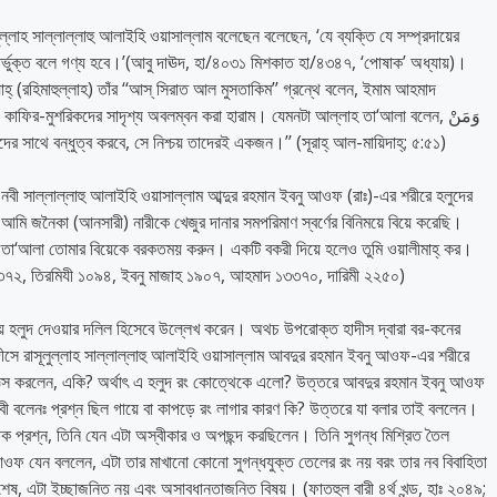
ুল্লাহ সাল্লাল্লাহু আলাইহি ওয়াসাল্লাম বলেছেন বলেছেন, ‘যে ব্যক্তি যে সম্প্রদায়ের
ন্তর্ভুক্ত বলে গণ্য হবে।’(আবু দাঊদ, হা/৪০৩১ মিশকাত হা/৪৩৪৭, ‘পোষাক’ অধ্যায়)।
 (রহিমাহুল্লাহ) তাঁর ‘‘আস্ সিরাত আল মুসতাকিম’’ গ্রন্থে বলেন, ইমাম আহমাদ
কাফির-মুশরিকদের সাদৃশ্য অবলম্বন করা হারাম। যেমনটা আল্লাহ তা‘আলা বলেন, وَمَنْ
يَتَ ‘‘আর তোমাদের মধ্যে যে তাদের সাথে বন্ধুত্ব করবে, সে নিশ্চয় তাদেরই একজন।’’ (সূরাহ্ আল-মায়িদাহ্; ৫:৫১)
নবী সাল্লাল্লাহু আলাইহি ওয়াসাল্লাম আব্দুর রহমান ইবনু আওফ (রাঃ)-এর শরীরে হলুদের
 আমি জনৈকা (আনসারী) নারীকে খেজুর দানার সমপরিমাণ স্বর্ণের বিনিময়ে বিয়ে করেছি।
াহ তা‘আলা তোমার বিয়েকে বরকতময় করুন। একটি বকরী দিয়ে হলেও তুমি ওয়ালীমাহ্ কর।
 ৩৩৭২, তিরমিযী ১০৯৪, ইবনু মাজাহ ১৯০৭, আহমাদ ১৩৩৭০, দারিমী ২২৫০)
 হলুদ দেওয়ার দলিল হিসেবে উল্লেখ করেন। অথচ উপরোক্ত হাদীস দ্বারা বর-কনের
ীসে রাসূলুল্লাহ সাল্লাল্লাহু আলাইহি ওয়াসাল্লাম আবদুর রহমান ইবনু আওফ-এর শরীরে
্ঞেস করলেন, একি? অর্থাৎ এ হলুদ রং কোত্থেকে এলো? উত্তরে আবদুর রহমান ইবনু আওফ
 বলেনঃ প্রশ্ন ছিল গায়ে বা কাপড়ে রং লাগার কারণ কি? উত্তরে যা বলার তাই বললেন।
ফ যেন বললেন, এটা তার মাখানো কোনো সুগন্ধযুক্ত তেলের রং নয় বরং তার নব বিবাহিতা
 বিশেষ, এটা ইচ্ছাজনিত নয় এবং অসাবধানতাজনিত বিষয়। (ফাতহুল বারী ৪র্থ খন্ড, হাঃ ২০৪৯;