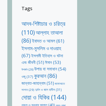
Tags
আদব-শিষ্টাচার ও চরিত্র
(110)
আল্লাহ তাআলা
(86)
ইবাদত ও আমল
(61)
ইসলাম-মুসলিম ও দাওয়াহ
(67)
ইসলামী ইতিহাস ও ঘটনা
ঈমান
(53)
এবং জীবনী
(51)
উপায় বা সমাধান
(54)
উপার্জন
(26)
কুরআন
(86)
ওজু
(37)
জান্নাত-জাহান্নাম
(51)
জামাআতে
দুর্বল ও জাল হাদীস
(31)
সালাত
(29)
দোয়া ও যিকির
(144)
নফল ও সুন্নাহ সালাত
(40)
নফল রোজা