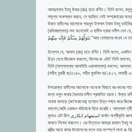
.
আবদুল্লাহ ইবনু উমার (রাঃ) হতে বর্ণিত। তিনি বলেন, রসূল
সাদৃশ্য অবলম্বন করবে, সে ব্যক্তি সেই সম্প্রদায়ের অ
উক্ত হাদীসের আলোকে শায়খুল ইসলাম ইমাম ইবনু তাইমিয়াহ্
(রহিমাহুল্লাহ)-সহ অনেকেই এ হাদীস দ্বারা দলীল দেন যে, 
وَلَّهُمْ مِنْكُمْ فَإِنَّه مِنْهُمْ
.
উল্লেখ যে, আনাস (রাঃ) হতে বর্ণিত। তিনি বলেন, একদিন 
চিহ্ন দেখে জিজ্ঞেস করলেন, কিসের রং এটা? তিনি বললেন,
তিনি (সাল্লাল্লাহু আলাইহি ওয়াসাল্লাম) বললেন, আল্ল
(সহীহ বুখারী হা/৫১৪৮, সহীহ মুসলিম হা/১৪২৭, নাসায়ী
উপরোক্ত হাদীসের আলোকে অনেকে বিবাহে বর-কনের গায়ে
জন্য হলুদ মাখার বৈধতার দলীল প্রমানিত হয়না। উক্ত হাদ
অথবা কাপড়ে (জা‘ফরানের) হলোদে চিহ্ন লক্ষ্য করে জিজ
বললেন,আমি একজন মহিলাকে বিয়ে করেছি। আল্লামা ত্বীবী
মূলতঃ এটা ছিল استفهام انكارى অর্থাৎ অস্বীকৃতি জ্ঞাপক প্রশ্ন, তিনি যেন এটা অস্বীকার ও অপছন্দ করছিলেন। তিনি সুগন্ধ মিশ্রিত তৈল
মাখতে নিষেধ করতেন। এর উত্তরে আবদুর রহমান ইবনু আও
স্ত্রীর সাথে বাসর উদযাপনের ফলে তার সংস্পর্শে লাগা রং