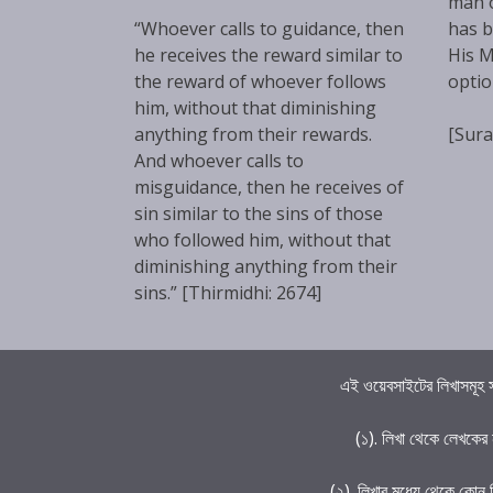
man 
“Whoever calls to guidance, then
has b
he receives the reward similar to
His M
the reward of whoever follows
optio
him, without that diminishing
anything from their rewards.
[Sura
And whoever calls to
misguidance, then he receives of
sin similar to the sins of those
who followed him, without that
diminishing anything from their
sins.” [Thirmidhi: 2674]
এই ওয়েবসাইটের লিখাসমূহ স
(১). লিখা থেকে লেখকের
(২). লিখার মধ্যে থেকে কোন 