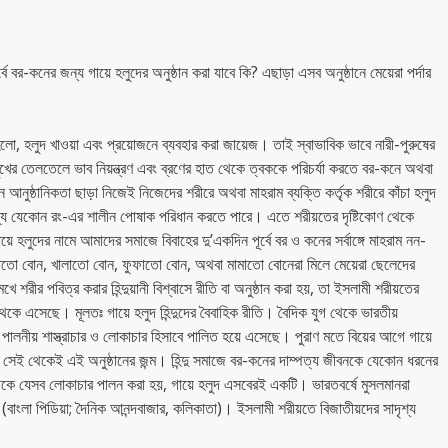
্বে বর-কনের জন্য গায়ে হলুদের অনুষ্ঠান করা যাবে কি? এছাড়া এসব অনুষ্ঠানে মেয়েরা পর্দার
হলো, হলুদ খাওয়া এবং প্রয়োজনে ব্যবহার করা জায়েজ। তাই স্বাভাবিক ভাবে নারী-পুরুষের
খা, মুখের তেলতেলে ভাব নিয়ন্ত্রণ এবং ব্রণের হাত থেকে ত্বককে পরিচর্যা করতে বর-কনে অথবা
আনুষ্ঠানিকতা ছাড়া নিজেই নিজেদের শরীরে অথবা মাহরাম ব্যক্তি কর্তৃক শরীরে কাঁচা হলুদ
 মধ্যে যেকোন রং-এর শালীন পোষাক পরিধান করতে পারে। এতে শরীয়তের দৃষ্টিকোণ থেকে
লুদের নামে আমাদের সমাজে বিবাহের দু’একদিন পূর্বে বর ও কনের সর্বাঙ্গে মাহরাম নন-
াচাতো বোন, খালাতো বোন, ফুফাতো বোন, অথবা মামাতো বোনেরা মিলে মেয়েরা ছেলেদের
 শরীর পবিত্র করার হিন্দুয়ানী বিশ্বাসে রীতি বা অনুষ্ঠান করা হয়, তা ইসলামী শরীয়তের
তি থেকে এসেছে। মূলতঃ গায়ে হলুদ হিন্দুদের বৈবাহিক রীতি। বৈদিক যুগ থেকে ভারতীয়
বশ্য পালনীয় শাস্ত্রাচার ও লোকাচার হিসাবে পালিত হয়ে এসেছে। পুরাণ মতে বিয়ের আগে গায়ে
ে, সেই থেকেই এই অনুষ্ঠানের জন্ম। হিন্দু সমাজে বর-কনের দাম্পত্য জীবনকে যেকোন ধরনের
থেকে যেসব লোকাচার পালন করা হয়, গায়ে হলুদ এসবেরই একটি। ভারতবর্ষে মুসলমানরা
াংলা পিডিয়া; দৈনিক আনন্দবাজার, কলিকাতা)। ইসলামী শরীয়তে বিজাতীয়দের সাদৃশ্য