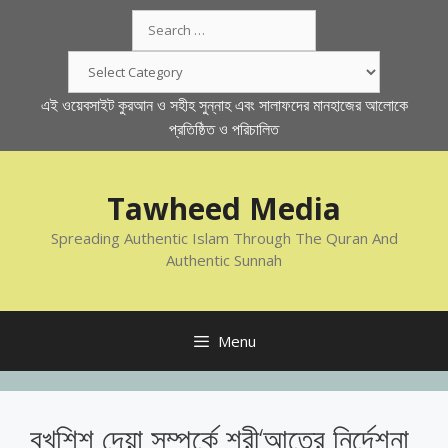
Skip
Search
to
for:
content
Categories
এই ওয়েবসাইট কুরআন ও সহীহ সুন্নাহ এবং সালাফদের মানহাজের আলোকে
প্রতিষ্ঠিত ও পরিচালিত
Tawheed Media
Spreading Authentic Islam Through The Quran And
Authentic Sunnah
Menu
বখশিশ দেয়া সম্পর্কে শরী‘আতের নির্দেশনা