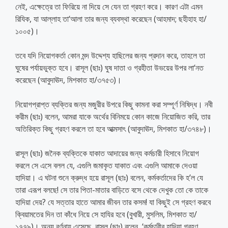
নেই, এক্ষেত্রে তা ফিরিয়ে না দিয়ে সে যেন তা গ্রহণ করে। কারণ এটা এমন
রিযিক, যা আল্লাহ তা‘আলা তার জন্য ব্যবস্থা করেছেন (আহমাদ; ছহীহাহ হা/
১০০৫)।
তবে যদি নিয়োগকর্তা কোন মন্দ উদ্দেশ্য হাছিলের জন্য প্রদান করে, তাহলে তা
ঘুষের পর্যায়ভুক্ত হবে। রাসূল (ছাঃ) ঘুষ দাতা ও গ্রহীতা উভয়ের উপর লা‘নত
করেছেন (আবুদাঊদ, মিশকাত হা/৩৭৫৩)।
নিয়োগপ্রাপ্ত ব্যক্তির জন্য মজুরীর উপরে কিছু কামনা করা সম্পূর্ণ নিষিদ্ধ। নবী
করীম (ছাঃ) বলেন, আমরা যাকে অর্থের বিনিময়ে কোন কাজে নিয়োজিত করি, তার
অতিরিক্ত কিছু গ্রহণ করলে তা হবে আত্মসাৎ (আবুদাঊদ, মিশকাত হা/৩৭৪৮)।
রাসূল (ছাঃ) জনৈক ব্যক্তিকে যাকাত আদায়ের জন্য কর্মচারী হিসাবে নিয়োগ
করলে সে এসে বলল যে, এগুলি জমাকৃত যাকাত এবং এগুলি আমাকে দেওয়া
হাদিয়া। এ ঘটনা শুনে ক্রুদ্ধ হয়ে রাসূল (ছাঃ) বলেন, কর্মকর্তাদের কি হ’ল যে
তারা এরূপ বলছে! সে তার পিতা-মাতার বাড়িতে বসে থেকে দেখুক তো কে তাকে
হাদিয়া দেয়? যে সত্তার হাতে আমার জীবন তার কসম! যা কিছুই সে গ্রহণ করবে
ক্বিয়ামতের দিন তা কাঁধে নিয়ে সে হাযির হবে (বুখারী, মুসলিম, মিশকাত হা/
১৭৭৯)। অন্য বর্ণনায় এসেছে, রাসূল (ছাঃ) বলেন, ‘কর্মচারীর হাদিয়া গ্রহণ