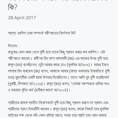
কি?
28 April 2017
প্রশ্ন: বখশিশ দেয়া সম্পর্কে শরী‘আতের নির্দেশনা কি?
উত্তর :
মানুষের কোন কাজ দেখে খুশী হয়ে তাকে কিছু প্রদান করার নাম বখশিশ। এটা
শরী‘আতে জায়েয। রাবী‘আ বিন কা‘ব আসলামী (রাঃ)-এর কাজের উপর খুশী হয়ে
রাসূল (ছাঃ) বলেছিলেন, তুমি আমার কাছে চাও (মুসলিম হা/৪৮৯)। আমর ইবনে
সালামা বিন ক্বায়েস (রাঃ) বলেন, আমাকে আমার (বাল্য অবস্থায় ইমামতিতে খুশী
হয়ে) মুছল্লীরা একটি জামা উপহার দিয়েছিলেন। তাতে আমি খুব খুশী হয়েছিলাম’
(বুখারী, মিশকাত হা/১১২৬)। রাসূল (ছাঃ) বলেন, ‘তোমরা পরস্পরকে হাদিয়া দাও
ও মহববত বৃদ্ধি কর’ (ছহীহুল জামে‘ হা/৩০০৪)।
গ্রহীতার কামনা ব্যতীত নিয়োগকর্তা খুশী হয়ে কিছু প্রদান করলে তা প্রদান এবং
গ্রহীতার গ্রহণ উভয়টিই জায়েয। রাসূল (ছাঃ) বলেন, কারো নিকটে তার মুসলিম
ভাইয়ের পক্ষ থেকে যদি কোন হাদিয়া আসে, অথচ তার প্রতি তার কোন কামনা