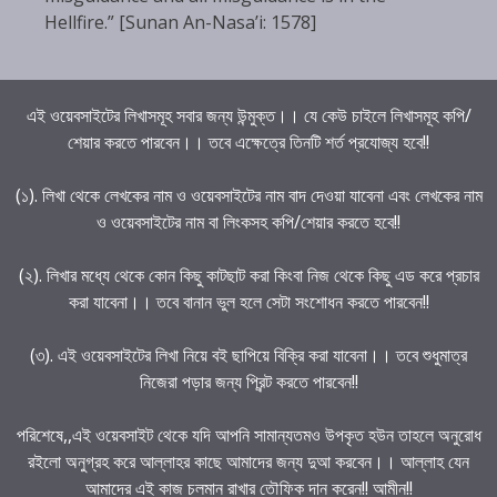
Hellfire.” [Sunan An-Nasa’i: 1578]
এই ওয়েবসাইটের লিখাসমূহ সবার জন্য উন্মুক্ত।। যে কেউ চাইলে লিখাসমূহ কপি/
শেয়ার করতে পারবেন।। তবে এক্ষেত্রে তিনটি শর্ত প্রযোজ্য হবে!!
(১). লিখা থেকে লেখকের নাম ও ওয়েবসাইটের নাম বাদ দেওয়া যাবেনা এবং লেখকের নাম
ও ওয়েবসাইটের নাম বা লিংকসহ কপি/শেয়ার করতে হবে!!
(২). লিখার মধ্যে থেকে কোন কিছু কাটছাট করা কিংবা নিজ থেকে কিছু এড করে প্রচার
করা যাবেনা।। তবে বানান ভুল হলে সেটা সংশোধন করতে পারবেন!!
(৩). এই ওয়েবসাইটের লিখা নিয়ে বই ছাপিয়ে বিক্রি করা যাবেনা।। তবে শুধুমাত্র
নিজেরা পড়ার জন্য প্রিন্ট করতে পারবেন!!
পরিশেষে,,এই ওয়েবসাইট থেকে যদি আপনি সামান্যতমও উপকৃত হউন তাহলে অনুরোধ
রইলো অনুগ্রহ করে আল্লাহর কাছে আমাদের জন্য দুআ করবেন।। আল্লাহ যেন
আমাদের এই কাজ চলমান রাখার তৌফিক দান করেন!! আমীন!!