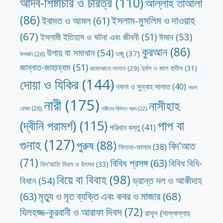
আদব-শিষ্টাচার ও চরিত্র
(110)
আল্লাহ তাআলা
(86)
ইসলাম-মুসলিম ও দাওয়াহ
ইবাদত ও আমল
(61)
(67)
ঈমান
(53)
ইসলামী ইতিহাস ও ঘটনা এবং জীবনী
(51)
কুরআন
(86)
উপায় বা সমাধান
(54)
ওজু
(37)
উপার্জন
(26)
জান্নাত-জাহান্নাম
(51)
দুর্বল ও জাল হাদীস
(31)
জামাআতে সালাত
(29)
দোয়া ও যিকির
(144)
নফল ও সুন্নাহ সালাত
(40)
নফল
নারী
(175)
নাসীহাহ
রোজা
(26)
নারীদের বিভিন্ন স্রাব
(22)
পাপ বা
(দ্বীনি পরামর্শ)
(115)
পরিধান বস্তু
(41)
গুনাহ
(127)
পুরুষ
(88)
বিদ’আত
ফিতনা-ফাসাদ
(38)
(71)
বিবিধ প্রসঙ্গ
(63)
বিবিধ বিধি-
বিদ’আতি দিবস ও উৎসব
(33)
বিয়ে বা বিবাহ
(98)
ভ্রান্ত দল ও আকীদাহ
বিধান
(54)
মৃত্যু ও মৃত ব্যক্তি এবং কবর ও মাজার
(68)
(63)
যিলহজ্জ-কুরবানী ও আরাফা দিবস
(72)
রাসূল {সাল্লাল্লাহু