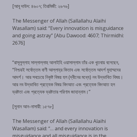
[আবূ দাউদ: ৪৬০৭; তিরমিজী: ২৬৭৬]
The Messenger of Allah (Sallallahu Alaihi
Wasallam) said: “Every innovation is misguidance
and going astray” [Abu Dawood: 4607; Thirmidhi:
2676]
“রাসূলুল্লাহ সাল্লাল্লাহু আলাইহি ওয়াসাল্লাম তাঁর এক খুতবায় বলেছেন,
“নিশ্চয়ই সর্বোত্তম বাণী আল্লাহ্‌র কিতাব এবং সর্বোত্তম আদর্শ মুহাম্মদের
আদর্শ। আর সবচেয়ে নিকৃষ্ট বিষয় হল (দ্বীনের মধ্যে) নব উদ্ভাবিত বিষয়।
আর নব উদ্ভাবিত প্রত্যেক বিষয় বিদআত এবং প্রত্যেক বিদআত হল
ভ্রষ্টতা এবং প্রত্যেক ভ্রষ্টতার পরিণাম জাহান্নাম।”
[সুনান আন-নাসায়ী: ১৫৭৮]
The Messenger of Allah (Sallallahu Alaihi
Wasallam) said: “… and every innovation is
misguidance and all misguidance is in the